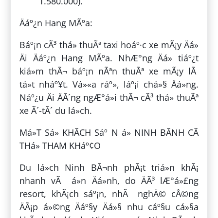
1.580.000).
Äáº¿n Hang MÃºa:
Báº¡n cÃ³ thá» thuÃª taxi hoáº·c xe mÃ¡y Äá»
Äi Äáº¿n Hang MÃºa. NhÆ°ng Äá» tiáº¿t
kiá»m thÃ¬ báº¡n nÃªn thuÃª xe mÃ¡y lÃ
tá»t nháº¥t. Vá»«a ráº», láº¡i chá»§ Äá»ng.
Náº¿u Äi ÄÃ´ng ngÆ°á»i thÃ¬ cÃ³ thá» thuÃª
xe Ã´-tÃ´ du lá»ch.
Má»T Sá» KHÃCH Sáº N á» NINH BÃNH CÃ
THá» THAM KHáº¢O
Du lá»ch Ninh BÃ¬nh phÃ¡t triá»n khÃ¡
nhanh vÃ á»n Äá»nh, do ÄÃ³ lÆ°á»£ng
resort, khÃ¡ch sáº¡n, nhÃ nghÄ© cÅ©ng
ÄÃ¡p á»©ng Äáº§y Äá»§ nhu cáº§u cá»§a