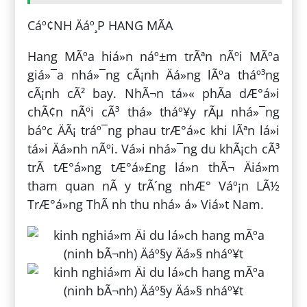
Cáº¢NH Äáº¸P HANG MÃA
Hang MÃºa hiá»n náº±m trÃªn nÃºi MÃºa
giá»¯a nhá»¯ng cÃ¡nh Äá»ng lÃºa tháº³ng
cÃ¡nh cÃ² bay. NhÃ¬n tá»« phÃ­a dÆ°á»i
chÃ¢n nÃºi cÃ³ thá» tháº¥y rÃµ nhá»¯ng
báº­c ÄÃ¡ tráº¯ng phau trÆ°á»c khi lÃªn lá»i
tá»i Äá»nh nÃºi. Vá»i nhá»¯ng du khÃ¡ch cÃ³
trÃ­ tÆ°á»ng tÆ°á»£ng lá»n thÃ¬ Äiá»m
tham quan nÃ y trÃ´ng nhÆ° Váº¡n LÃ½
TrÆ°á»ng ThÃ nh thu nhá» á» Viá»t Nam.