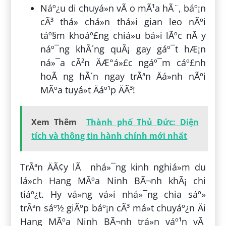
Náº¿u di chuyá»n vÃ o mÃ¹a hÃ¨, báº¡n
cÃ³ thá» chá»n thá»i gian leo nÃºi
táº§m khoáº£ng chiá»u bá»i lÃºc nÃ y
náº¯ng khÃ´ng quÃ¡ gay gáº¯t hÆ¡n
ná»¯a cÃ²n ÄÆ°á»£c ngáº¯m cáº£nh
hoÃ ng hÃ´n ngay trÃªn Äá»nh nÃºi
MÃºa tuyá»t Äáº¹p ÄÃ³!
Xem Thêm
Thành phố Thủ Đức: Diện
tích và thông tin hành chính mới nhất
TrÃªn ÄÃ¢y lÃ nhá»¯ng kinh nghiá»m du
lá»ch Hang MÃºa Ninh BÃ¬nh khÃ¡ chi
tiáº¿t. Hy vá»ng vá»i nhá»¯ng chia sáº»
trÃªn sáº½ giÃºp báº¡n cÃ³ má»t chuyáº¿n Äi
Hang MÃºa Ninh BÃ¬nh trá»n váº¹n vÃ