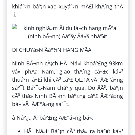
khiáº¿n báº¡n xao xuyáº¿n mÃ£i khÃ´ng thÃ
´i.
DI CHUYá»N Äáº¾N HANG MÃA
Ninh BÃ¬nh cÃ¡ch HÃ Ná»i khoáº£ng 93km
vá» phÃ­a Nam, giao thÃ´ng cá»±c ká»³
thuáº­n lá»£i khi cÃ³ cáº£ QL.1A vÃ ÄÆ°á»ng
sáº¯t Báº¯c-Nam cháº¡y qua. Do ÄÃ³, báº¡n
cÃ³ thá» Ninh BÃ¬nh báº±ng cáº£ ÄÆ°á»ng
bá» vÃ ÄÆ°á»ng sáº¯t.
â Náº¿u Äi báº±ng ÄÆ°á»ng bá»:
HÃ Ná»i: Báº¡n cÃ³ thá» ra báº¥t ká»³