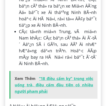
báº¡n cÃ³ thá» ra báº¿n xe Miá»n ÄÃ´ng
Äá» báº¯t xe Äi tháº³ng Ninh BÃ¬nh
hoáº·c Äi HÃ Ná»i, rá»i tá»« ÄÃ¢y báº¯t
tiáº¿p xe Äi Ninh BÃ¬nh.
CÃ¡c tá»nh miá»n Trung, vÃ miá»n
Nam khÃ¡c: CÃ¡c báº¡n cÃ³ thá» Äi Ã´-tÃ
´ Äáº¿n SÃ i GÃ²n, sau ÄÃ³ Äi nhÆ°
hÆ°á»ng dáº«n trÃªn. Hoáº·c ÄÃ¡p
mÃ¡y bay ra HÃ Ná»i rá»i báº¯t Ã´-tÃ´
Äi Ninh BÃ¬nh.
Xem Thêm
“18 điều cấm kỵ” trong việc
uống trà, điều cấm đầu tiên có nhiều
người phạm phải
â Náº¿u Äi báº±ng ÄÆ°á»ng sáº¯t: