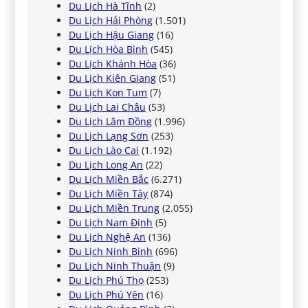
Du Lịch Hà Tĩnh
(2)
Du Lịch Hải Phòng
(1.501)
Du Lịch Hậu Giang
(16)
Du Lịch Hòa Bình
(545)
Du Lịch Khánh Hòa
(36)
Du Lịch Kiên Giang
(51)
Du Lịch Kon Tum
(7)
Du Lịch Lai Châu
(53)
Du Lịch Lâm Đồng
(1.996)
Du Lịch Lạng Sơn
(253)
Du Lịch Lào Cai
(1.192)
Du Lịch Long An
(22)
Du Lịch Miền Bắc
(6.271)
Du Lịch Miền Tây
(874)
Du Lịch Miền Trung
(2.055)
Du Lịch Nam Định
(5)
Du Lịch Nghệ An
(136)
Du Lịch Ninh Bình
(696)
Du Lịch Ninh Thuận
(9)
Du Lịch Phú Thọ
(253)
Du Lịch Phú Yên
(16)