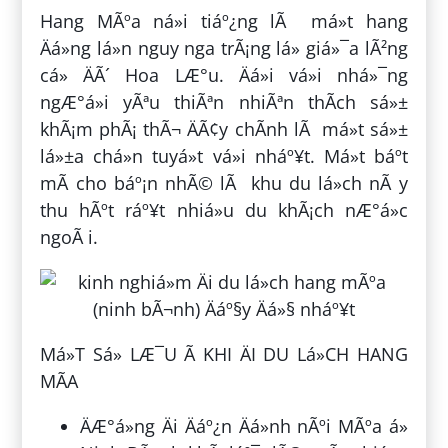
Hang MÃºa ná»i tiáº¿ng lÃ má»t hang
Äá»ng lá»n nguy nga trÃ¡ng lá» giá»¯a lÃ²ng
cá» ÄÃ´ Hoa LÆ°u. Äá»i vá»i nhá»¯ng
ngÆ°á»i yÃªu thiÃªn nhiÃªn thÃ­ch sá»±
khÃ¡m phÃ¡ thÃ¬ ÄÃ¢y chÃ­nh lÃ má»t sá»±
lá»±a chá»n tuyá»t vá»i nháº¥t. Má»t báº­t
mÃ­ cho báº¡n nhÃ© lÃ khu du lá»ch nÃ y
thu hÃºt ráº¥t nhiá»u du khÃ¡ch nÆ°á»c
ngoÃ i.
Má»T Sá» LÆ¯U Ã KHI ÄI DU Lá»CH HANG
MÃA
ÄÆ°á»ng Äi Äáº¿n Äá»nh nÃºi MÃºa á»