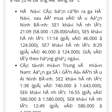
HÃ Ná»i: CÃ¡c báº¡n cáº§n ra ga HÃ
Ná»i, sau ÄÃ³ mua vÃ© tÃ u Äáº¿n
Ninh BÃ¬nh: SE1 khá»i hÃ nh lÃºc
21:09 (58.000 -128.000/vÃ©), SE5 khá»i
hÃ nh lÃºc 11:14 (giÃ¡ vÃ© 46.000 â
124.000), SE7 khá»i hÃ nh lÃºc 8:29
(giÃ¡ vÃ© 46.000 â 124.000). GiÃ¡ vÃ©
tÃ¹y theo háº¡ng gháº¿ ngá»i.
CÃ¡c tá»nh miá»n Trung vÃ miá»n
Nam: Äáº¿n ga SÃ i GÃ²n Äá» ÄÃ³n tÃ u
Äi Ninh BÃ¬nh. SE2 khá»i hÃ nh lÃºc
1:38 (giÃ¡ vÃ© 740.000 â 1.643.000),
SE6 khá»i hÃ nh lÃºc 16:55 (giÃ¡ vÃ©
586.000 â 1.580.000), SE8 khá»i hÃ nh
lÃºc 12:49 (giÃ¡ vÃ© 586.000 â