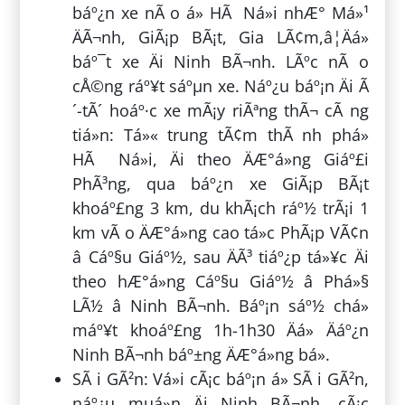
báº¿n xe nÃ o á» HÃ Ná»i nhÆ° Má»¹
ÄÃ¬nh, GiÃ¡p BÃ¡t, Gia LÃ¢m,â¦Äá»
báº¯t xe Äi Ninh BÃ¬nh. LÃºc nÃ o
cÅ©ng ráº¥t sáºµn xe. Náº¿u báº¡n Äi Ã
´-tÃ´ hoáº·c xe mÃ¡y riÃªng thÃ¬ cÃ ng
tiá»n: Tá»« trung tÃ¢m thÃ nh phá»
HÃ Ná»i, Äi theo ÄÆ°á»ng Giáº£i
PhÃ³ng, qua báº¿n xe GiÃ¡p BÃ¡t
khoáº£ng 3 km, du khÃ¡ch ráº½ trÃ¡i 1
km vÃ o ÄÆ°á»ng cao tá»c PhÃ¡p VÃ¢n
â Cáº§u Giáº½, sau ÄÃ³ tiáº¿p tá»¥c Äi
theo hÆ°á»ng Cáº§u Giáº½ â Phá»§
LÃ½ â Ninh BÃ¬nh. Báº¡n sáº½ chá»
máº¥t khoáº£ng 1h-1h30 Äá» Äáº¿n
Ninh BÃ¬nh báº±ng ÄÆ°á»ng bá».
SÃ i GÃ²n: Vá»i cÃ¡c báº¡n á» SÃ i GÃ²n,
náº¿u muá»n Äi Ninh BÃ¬nh, cÃ¡c