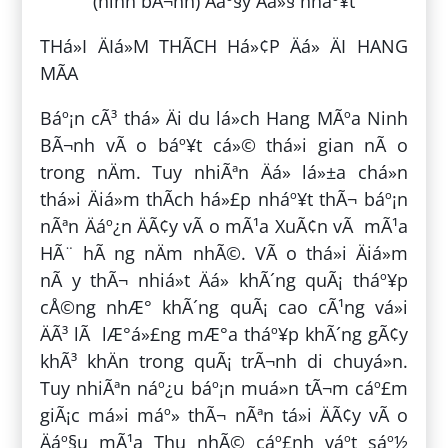
THá»I ÄIá»M THÃCH Há»¢P Äá» ÄI HANG
MÃA
Báº¡n cÃ³ thá» Äi du lá»ch Hang MÃºa Ninh
BÃ¬nh vÃ o báº¥t cá»© thá»i gian nÃ o
trong nÄm. Tuy nhiÃªn Äá» lá»±a chá»n
thá»i Äiá»m thÃ­ch há»£p nháº¥t thÃ¬ báº¡n
nÃªn Äáº¿n ÄÃ¢y vÃ o mÃ¹a XuÃ¢n vÃ mÃ¹a
HÃ¨ hÃ ng nÄm nhÃ©. VÃ o thá»i Äiá»m
nÃ y thÃ¬ nhiá»t Äá» khÃ´ng quÃ¡ tháº¥p
cÅ©ng nhÆ° khÃ´ng quÃ¡ cao cÃ¹ng vá»i
ÄÃ³ lÃ lÆ°á»£ng mÆ°a tháº¥p khÃ´ng gÃ¢y
khÃ³ khÄn trong quÃ¡ trÃ¬nh di chuyá»n.
Tuy nhiÃªn náº¿u báº¡n muá»n tÃ¬m cáº£m
giÃ¡c má»i máº» thÃ¬ nÃªn tá»i ÄÃ¢y vÃ o
Äáº§u mÃ¹a Thu nhÃ© cáº£nh váº­t sáº½