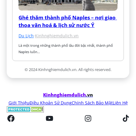
Ghé thăm thành phố Naples – nơi giao 
thoa văn hoá & lịch sử nước Ý
Du Lịch
·
Kinhnghiemdulich.vn
Là một trong những thành phố lâu đời bậc nhất, thành phố 
Naples luôn…
© 2024 Kinhnghiemdulich.vn. All rights reserved.
Kinhnghiemdulich
.vn
Giới Thiệu
Điều Khoản Sử Dụng
Chính Sách Bảo Mật
Liên Hệ