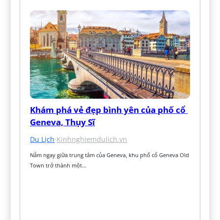
Khám phá vẻ đẹp bình yên của phố cổ 
Geneva, Thụy Sĩ
Du Lịch
·
Kinhnghiemdulich.vn
Nằm ngay giữa trung tâm của Geneva, khu phố cổ Geneva Old 
Town trở thành một…