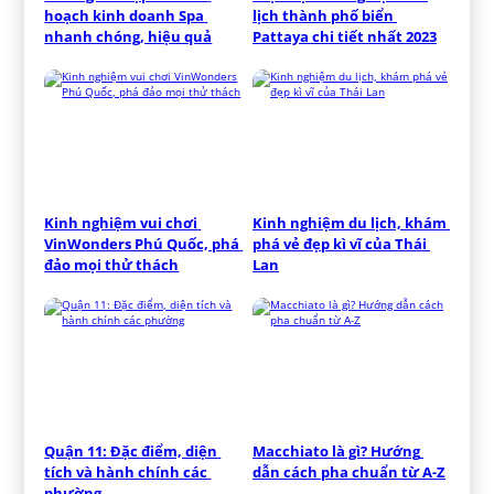
hoạch kinh doanh Spa 
lịch thành phố biển 
nhanh chóng, hiệu quả
Pattaya chi tiết nhất 2023
Kinh nghiệm vui chơi 
Kinh nghiệm du lịch, khám 
VinWonders Phú Quốc, phá 
phá vẻ đẹp kì vĩ của Thái 
đảo mọi thử thách
Lan
Quận 11: Đặc điểm, diện 
Macchiato là gì? Hướng 
tích và hành chính các 
dẫn cách pha chuẩn từ A-Z
phường