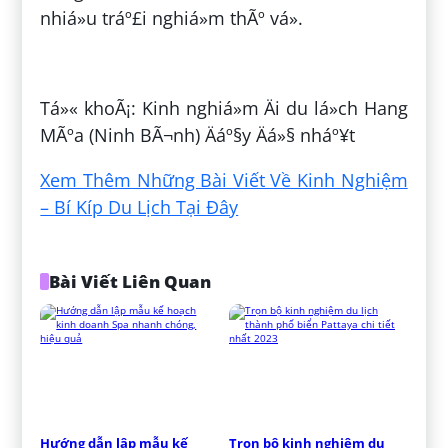
nhiá»u tráº£i nghiá»m thÃº vá».
ÄÄng bá»i:
VÅ© XuÃ¢n Äáº¡i
Tá»« khoÃ¡: Kinh nghiá»m Äi du lá»ch Hang
MÃºa (Ninh BÃ¬nh) Äáº§y Äá»§ nháº¥t
Xem Thêm Những Bài Viết Về Kinh Nghiệm
– Bí Kíp Du Lịch Tại Đây
Bài Viết Liên Quan
Hướng dẫn lập mẫu kế 
Trọn bộ kinh nghiệm du 