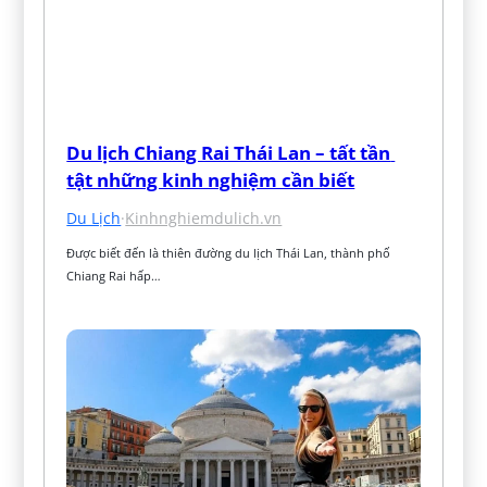
Du lịch Chiang Rai Thái Lan – tất tần 
tật những kinh nghiệm cần biết
Du Lịch
·
Kinhnghiemdulich.vn
Được biết đến là thiên đường du lịch Thái Lan, thành phố 
Chiang Rai hấp…