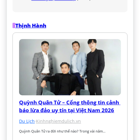
Thịnh Hành
Quỳnh Quân Tử – Cổng thông tin cảnh 
báo lừa đảo uy tín tại Việt Nam 2026
Du Lịch
·
Kinhnghiemdulich.vn
Quỳnh Quân Tử ra đời như thế nào? Trong vài năm…