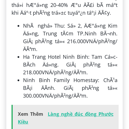
thá»i hÆ°á»ng 20-40% Æ°u ÄÃ£i bÃ­ máº­t
khi Äáº·t phÃ²ng trá»±c tuyáº¿n táº¡i ÄÃ¢y.
NhÃ nghá» Thu: Sá» 2, ÄÆ°á»ng Kim
Äá»ng, Trung tÃ¢m TP.Ninh BÃ¬nh.
GiÃ¡ phÃ²ng tá»« 216.000VNÄ/phÃ²ng/
ÄÃªm.
Ha Trang Hotel Ninh Binh: Tam Cá»c-
BÃ­ch Äá»ng. GiÃ¡ phÃ²ng tá»«
218.000VNÄ/phÃ²ng/ÄÃªm.
Ninh Binh Family Homestay: ChÃ¹a
BÃ¡i ÄÃ­nh. GiÃ¡ phÃ²ng tá»«
300.000VNÄ/phÃ²ng/ÄÃªm.
Xem Thêm
Làng nghề đúc đồng Phước
Kiều