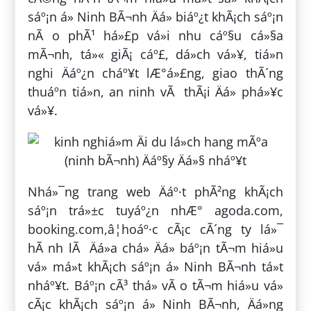
sáº¡n á» Ninh BÃ¬nh Äá» biáº¿t khÃ¡ch sáº¡n
nÃ o phÃ¹ há»£p vá»i nhu cáº§u cá»§a
mÃ¬nh, tá»« giÃ¡ cáº£, dá»ch vá»¥, tiá»n
nghi Äáº¿n cháº¥t lÆ°á»£ng, giao thÃ´ng
thuáº­n tiá»n, an ninh vÃ thÃ¡i Äá» phá»¥c
vá»¥.
Nhá»¯ng trang web Äáº·t phÃ²ng khÃ¡ch
sáº¡n trá»±c tuyáº¿n nhÆ° agoda.com,
booking.com,â¦hoáº·c cÃ¡c cÃ´ng ty lá»¯
hÃ nh lÃ Äá»a chá» Äá» báº¡n tÃ¬m hiá»u
vá» má»t khÃ¡ch sáº¡n á» Ninh BÃ¬nh tá»t
nháº¥t. Báº¡n cÃ³ thá» vÃ o tÃ¬m hiá»u vá»
cÃ¡c khÃ¡ch sáº¡n á» Ninh BÃ¬nh, Äá»ng