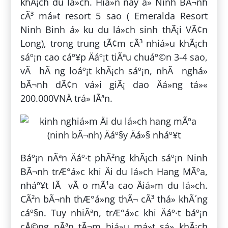
khÃ¡ch du lá»ch. Hiá»n nay á» Ninh BÃ¬nh
cÃ³ má»t resort 5 sao ( Emeralda Resort
Ninh Binh á» ku du lá»ch sinh thÃ¡i VÃ¢n
Long), trong trung tÃ¢m cÃ³ nhiá»u khÃ¡ch
sáº¡n cao cáº¥p Äáº¡t tiÃªu chuáº©n 3-4 sao,
vÃ hÃ ng loáº¡t khÃ¡ch sáº¡n, nhÃ nghá»
bÃ¬nh dÃ¢n vá»i giÃ¡ dao Äá»ng tá»«
200.000VNÄ trá» lÃªn.
Báº¡n nÃªn Äáº·t phÃ²ng khÃ¡ch sáº¡n Ninh
BÃ¬nh trÆ°á»c khi Äi du lá»ch Hang MÃºa,
nháº¥t lÃ vÃ o mÃ¹a cao Äiá»m du lá»ch.
CÃ²n bÃ¬nh thÆ°á»ng thÃ¬ cÃ³ thá» khÃ´ng
cáº§n. Tuy nhiÃªn, trÆ°á»c khi Äáº·t báº¡n
cÅ©ng nÃªn tÃ¬m hiá»u má»t sá» khÃ¡ch