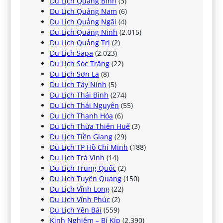
Du Lịch Quảng Bình
(3)
Du Lịch Quảng Nam
(6)
Du Lịch Quảng Ngãi
(4)
Du Lịch Quảng Ninh
(2.015)
Du Lịch Quảng Trị
(2)
Du Lịch Sapa
(2.023)
Du Lịch Sóc Trăng
(22)
Du Lịch Sơn La
(8)
Du Lịch Tây Ninh
(5)
Du Lịch Thái Bình
(274)
Du Lịch Thái Nguyên
(55)
Du Lịch Thanh Hóa
(6)
Du Lịch Thừa Thiên Huế
(3)
Du Lịch Tiền Giang
(29)
Du Lịch TP Hồ Chí Minh
(188)
Du Lịch Trà Vinh
(14)
Du Lịch Trung Quốc
(2)
Du Lịch Tuyên Quang
(150)
Du Lịch Vĩnh Long
(22)
Du Lịch Vĩnh Phúc
(2)
Du Lịch Yên Bái
(559)
Kinh Nghiệm – Bí Kíp
(2.390)