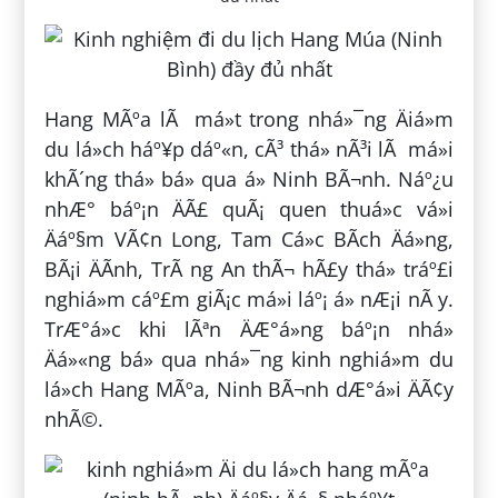
Hang MÃºa lÃ má»t trong nhá»¯ng Äiá»m
du lá»ch háº¥p dáº«n, cÃ³ thá» nÃ³i lÃ má»i
khÃ´ng thá» bá» qua á» Ninh BÃ¬nh. Náº¿u
nhÆ° báº¡n ÄÃ£ quÃ¡ quen thuá»c vá»i
Äáº§m VÃ¢n Long, Tam Cá»c BÃ­ch Äá»ng,
BÃ¡i ÄÃ­nh, TrÃ ng An thÃ¬ hÃ£y thá»­ tráº£i
nghiá»m cáº£m giÃ¡c má»i láº¡ á» nÆ¡i nÃ y.
TrÆ°á»c khi lÃªn ÄÆ°á»ng báº¡n nhá»
Äá»«ng bá» qua nhá»¯ng kinh nghiá»m du
lá»ch Hang MÃºa, Ninh BÃ¬nh dÆ°á»i ÄÃ¢y
nhÃ©.