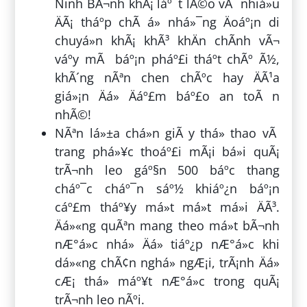
Ninh BÃ¬nh khÃ¡ láº¯t lÃ©o vÃ nhiá»u
ÄÃ¡ tháº­p chÃ­ á» nhá»¯ng Äoáº¡n di
chuyá»n khÃ¡ khÃ³ khÄn chÃ­nh vÃ¬
váº­y mÃ báº¡n pháº£i tháº­t chÃº Ã½,
khÃ´ng nÃªn chen chÃºc hay ÄÃ¹a
giá»¡n Äá» Äáº£m báº£o an toÃ n
nhÃ©!
NÃªn lá»±a chá»n giÃ y thá» thao vÃ
trang phá»¥c thoáº£i mÃ¡i bá»i quÃ¡
trÃ¬nh leo gáº§n 500 báº­c thang
cháº¯c cháº¯n sáº½ khiáº¿n báº¡n
cáº£m tháº¥y má»t má»t má»i ÄÃ³.
Äá»«ng quÃªn mang theo má»t bÃ¬nh
nÆ°á»c nhá» Äá» tiáº¿p nÆ°á»c khi
dá»«ng chÃ¢n nghá» ngÆ¡i, trÃ¡nh Äá»
cÆ¡ thá» máº¥t nÆ°á»c trong quÃ¡
trÃ¬nh leo nÃºi.