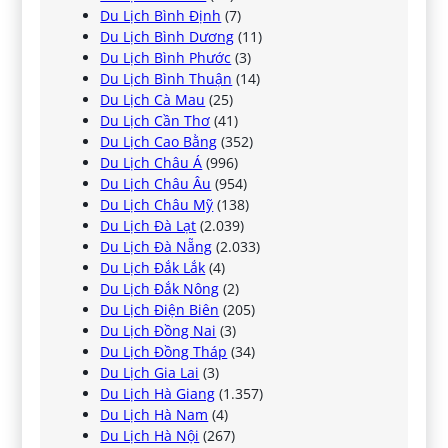
Du Lịch Bình Định
(7)
Du Lịch Bình Dương
(11)
Du Lịch Bình Phước
(3)
Du Lịch Bình Thuận
(14)
Du Lịch Cà Mau
(25)
Du Lịch Cần Thơ
(41)
Du Lịch Cao Bằng
(352)
Du Lịch Châu Á
(996)
Du Lịch Châu Âu
(954)
Du Lịch Châu Mỹ
(138)
Du Lịch Đà Lạt
(2.039)
Du Lịch Đà Nẵng
(2.033)
Du Lịch Đắk Lắk
(4)
Du Lịch Đắk Nông
(2)
Du Lịch Điện Biên
(205)
Du Lịch Đồng Nai
(3)
Du Lịch Đồng Tháp
(34)
Du Lịch Gia Lai
(3)
Du Lịch Hà Giang
(1.357)
Du Lịch Hà Nam
(4)
Du Lịch Hà Nội
(267)