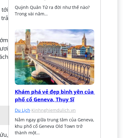
Quỳnh Quân Tử ra đời như thế nào? 
 tới
Trong vài năm…
trả
chớm
tươi
cách
Khám phá vẻ đẹp bình yên của 
phố cổ Geneva, Thụy Sĩ
Du Lịch
·
Kinhnghiemdulich.vn
Nằm ngay giữa trung tâm của Geneva, 
khu phố cổ Geneva Old Town trở 
thành một…
cứu,