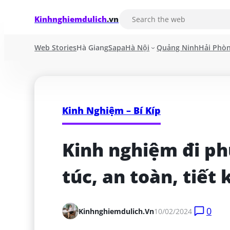
Kinhnghiemdulich
.vn
Web Stories
Hà Giang
Sapa
Hà Nội
Quảng Ninh
Hải Phò
Kinh Nghiệm – Bí Kíp
Kinh nghiệm đi ph
túc, an toàn, tiết
0
Kinhnghiemdulich.vn
10/02/2024