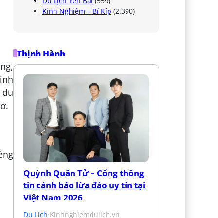
Du Lịch Yên Bái
(559)
Kinh Nghiệm – Bí Kíp
(2.390)
Thịnh Hành
ông,
Ninh
 du
ơ.
iêng
Quỳnh Quân Tử – Cổng thông 
tin cảnh báo lừa đảo uy tín tại 
Việt Nam 2026
Du Lịch
·
Kinhnghiemdulich.vn