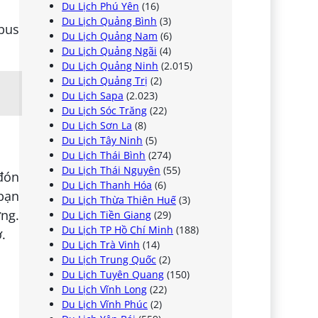
Du Lịch Phú Yên
(16)
Du Lịch Quảng Bình
(3)
bus
Du Lịch Quảng Nam
(6)
Du Lịch Quảng Ngãi
(4)
Du Lịch Quảng Ninh
(2.015)
Du Lịch Quảng Trị
(2)
Du Lịch Sapa
(2.023)
Du Lịch Sóc Trăng
(22)
Du Lịch Sơn La
(8)
Du Lịch Tây Ninh
(5)
Du Lịch Thái Bình
(274)
Du Lịch Thái Nguyên
(55)
 đón
Du Lịch Thanh Hóa
(6)
bạn
Du Lịch Thừa Thiên Huế
(3)
ơng.
Du Lịch Tiền Giang
(29)
Du Lịch TP Hồ Chí Minh
(188)
.
Du Lịch Trà Vinh
(14)
Du Lịch Trung Quốc
(2)
Du Lịch Tuyên Quang
(150)
Du Lịch Vĩnh Long
(22)
Du Lịch Vĩnh Phúc
(2)