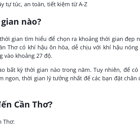
tự túc, an toàn, tiết kiệm từ A-Z
 gian nào?
thời gian tìm hiểu để chọn ra khoảng thời gian đẹp 
ần Thơ có khí hậu ôn hòa, dễ chịu với khí hậu nóng
g vào khoảng 27 độ.
o bất kỳ thời gian nào trong năm. Tuy nhiên, để có
ơm ngon, thời gian lý tưởng nhất đế các bạn đặt chân
đến Cần Thơ?
n Thơ: