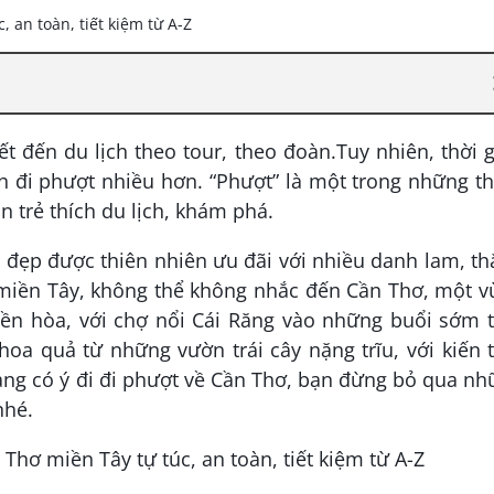
t đến du lịch theo tour, theo đoàn.Tuy nhiên, thời 
ch đi phượt nhiều hơn. “Phượt” là một trong những t
n trẻ thích du lịch, khám phá.
 đẹp được thiên nhiên ưu đãi với nhiều danh lam, t
 miền Tây, không thể không nhắc đến Cần Thơ, một v
ền hòa, với chợ nổi Cái Răng vào những buổi sớm t
oa quả từ những vườn trái cây nặng trĩu, với kiến 
ang có ý đi đi phượt về Cần Thơ, bạn đừng bỏ qua n
nhé.