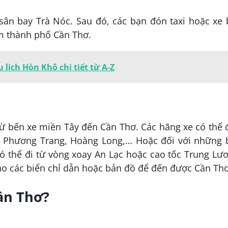
sân bay Trà Nóc. Sau đó, các bạn đón taxi hoặc xe 
m thành phố Cần Thơ.
 lịch Hòn Khô chi tiết từ A-Z
từ bến xe miền Tây đến Cần Thơ. Các hãng xe có thể
h, Phương Trang, Hoàng Long,… Hoặc đối với những 
ó thể đi từ vòng xoay An Lạc hoặc cao tốc Trung Lư
ảo các biển chỉ dẫn hoặc bản đồ để đến được Cần Thơ
Cần Thơ?