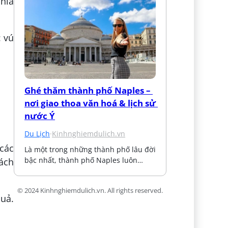
hía
: vú
Ghé thăm thành phố Naples – 
nơi giao thoa văn hoá & lịch sử 
nước Ý
Du Lịch
·
Kinhnghiemdulich.vn
các
Là một trong những thành phố lâu đời 
bậc nhất, thành phố Naples luôn…
cách
© 2024 Kinhnghiemdulich.vn. All rights reserved.
uả.