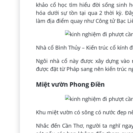
khảo cổ học tìm hiểu đời sống sinh h
hóa dưới sự tồn tại qua 2 thời kỳ. Đ
làm địa điểm quay như Công tử Bạc L
Nhà cổ Bình Thủy – Kiến trúc cổ kính 
Ngôi nhà cổ này được xây dựng vào nă
được đặt từ Pháp sang nên kiến trúc n
Miệt vườn Phong Điền
Khu miệt vườn có sông có nước đẹp n
Nhắc đến Cần Thơ, người ta nghĩ ngay 