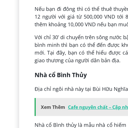
Nếu bạn đi đông thì có thể thuê thuyề
12 người với giá từ 500,000 VND tới
thêm khoảng 10,000 VND nếu bạn muố
Với chỉ 30’ di chuyển trên sông nước 
bình minh thì bạn có thể đến được khu
mới. Tại đây, bạn có thể hiểu được c
giao thương của người dân bản địa.
Nhà cổ Bình Thủy
Địa chỉ ngôi nhà này tại Bùi Hữu Nghĩ
Xem Thêm
Cafe nguyên chất – Cập nh
Nhà cổ Bình thủy là mẫu nhà cổ hiếm h