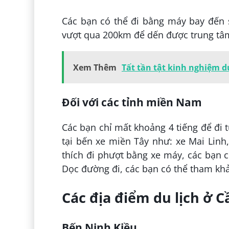
Các bạn có thể đi bằng máy bay đến 
vượt qua 200km để dến được trung tâ
Xem Thêm
Tất tần tật kinh nghiệm du
Đối với các tỉnh miền Nam
Các bạn chỉ mất khoảng 4 tiếng để đi 
tại bến xe miền Tây như: xe Mai Lin
thích đi phượt bằng xe máy, các bạn c
Dọc đường đi, các bạn có thể tham kh
Các địa điểm du lịch ở 
Bến Ninh Kiều