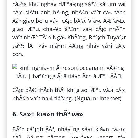
cá»§a khu nghá» dÆ°á»¡ng sáº½ sáºµm vai
cÃ¡c siÃªu anh hÃ¹ng, nhÃ¢n váº­t cá» tÃ­ch
Äá» giao lÆ°u vá»i cÃ¡c bÃ©. Viá»c ÄÆ°á»£c
giao lÆ°u, chá»¥p áº£nh vá»i cÃ¡c nhÃ¢n
váº­t nhÆ° TÃ´n Ngá» KhÃ´ng, Báº¡ch Tuyáº¿t
sáº½ lÃ ká» niá»m ÄÃ¡ng nhá» vá»i cÃ¡c
con.
CÃ¡c bÃ© thÃ­ch thÃº khi giao lÆ°u vá»i cÃ¡c
nhÃ¢n váº­t ná»i tiáº¿ng. (Nguá»n: Internet)
6. Sá»± kiá»n thÃº vá»
BÃªn cáº¡nh ÄÃ³, nhá»¯ng sá»± kiá»n cá»±c
sÃ´i Äá»ng cÅ©ng ÄÆ°á»£c resort tá»