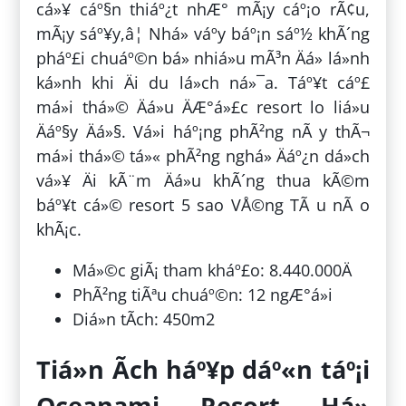
cá»¥ cáº§n thiáº¿t nhÆ° mÃ¡y cáº¡o rÃ¢u,
mÃ¡y sáº¥y,â¦ Nhá» váº­y báº¡n sáº½ khÃ´ng
pháº£i chuáº©n bá» nhiá»u mÃ³n Äá» lá»nh
ká»nh khi Äi du lá»ch ná»¯a. Táº¥t cáº£
má»i thá»© Äá»u ÄÆ°á»£c resort lo liá»u
Äáº§y Äá»§. Vá»i háº¡ng phÃ²ng nÃ y thÃ¬
má»i thá»© tá»« phÃ²ng nghá» Äáº¿n dá»ch
vá»¥ Äi kÃ¨m Äá»u khÃ´ng thua kÃ©m
báº¥t cá»© resort 5 sao VÅ©ng TÃ u nÃ o
khÃ¡c.
Má»©c giÃ¡ tham kháº£o: 8.440.000Ä
PhÃ²ng tiÃªu chuáº©n: 12 ngÆ°á»i
Diá»n tÃ­ch: 450m2
Tiá»n Ã­ch háº¥p dáº«n táº¡i
Oceanami Resort Há»