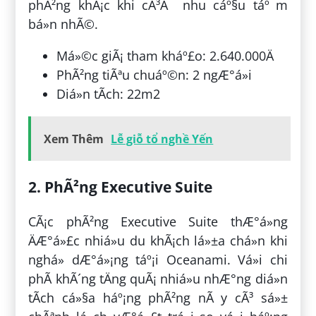
phÃ²ng khÃ¡c khi cÃ³Â nhu cáº§u táº¯m
bá»n nhÃ©.
Má»©c giÃ¡ tham kháº£o: 2.640.000Ä
PhÃ²ng tiÃªu chuáº©n: 2 ngÆ°á»i
Diá»n tÃ­ch: 22m2
Xem Thêm
Lễ giỗ tổ nghề Yến
2. PhÃ²ng Executive Suite
CÃ¡c phÃ²ng Executive Suite thÆ°á»ng
ÄÆ°á»£c nhiá»u du khÃ¡ch lá»±a chá»n khi
nghá» dÆ°á»¡ng táº¡i Oceanami. Vá»i chi
phÃ­ khÃ´ng tÄng quÃ¡ nhiá»u nhÆ°ng diá»n
tÃ­ch cá»§a háº¡ng phÃ²ng nÃ y cÃ³ sá»±