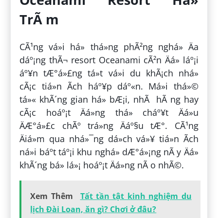
TrÃ m
CÃ¹ng vá»i há» thá»ng phÃ²ng nghá» Äa
dáº¡ng thÃ¬ resort Oceanami cÃ²n Äá» láº¡i
áº¥n tÆ°á»£ng tá»t vá»i du khÃ¡ch nhá»
cÃ¡c tiá»n Ã­ch háº¥p dáº«n. Má»i thá»©
tá»« khÃ´ng gian há» bÆ¡i, nhÃ hÃ ng hay
cÃ¡c hoáº¡t Äá»ng thá» cháº¥t Äá»u
ÄÆ°á»£c chÃº trá»ng Äáº§u tÆ°. CÃ¹ng
Äiá»m qua nhá»¯ng dá»ch vá»¥ tiá»n Ã­ch
ná»i báº­t táº¡i khu nghá» dÆ°á»¡ng nÃ y Äá»
khÃ´ng bá» lá»¡ hoáº¡t Äá»ng nÃ o nhÃ©.
Xem Thêm
Tất tần tật kinh nghiệm du
lịch Đài Loan, ăn gì? Chơi ở đâu?