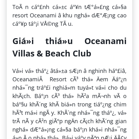
ToÃ n cáº£nh cá»±c áº¥n tÆ°á»£ng cá»§a
resort Oceanami â khu nghá» dÆ°Æ¡ng cao
cáº¥p táº¡i VÅ©ng TÃ u.
Giá»i thiá»u Oceanami
Villas & Beach Club
Vá»i vá» tháº¿ âtá»±a sÆ¡n â nghinh háº£iâ,
OceanamiÂ Resort cÃ³ thá» Äem Äáº¿n
nhá»¯ng tráº£i nghiá»m tuyá»t vá»i cho du
khÃ¡ch. Báº¡n cÃ³ thá» hÃ²a mÃ¬nh vÃ o
báº§u khÃ´ng khÃ­ biá»n trong tiáº¿ng chim
hÃ³t má»i ngÃ y. KhÃ´ng nhá»¯ng tháº¿, vá»
trÃ­ nÃ y cÃ²n giÃºp ngÄn cÃ¡ch khÃ´ng gian
nghá» dÆ°á»¡ng cá»§a báº¡n khá»i nhá»¯ng
á»n Ã o phá» thá». Bá»i váº­y nÃªn nÆ¡i ÄÃ¢y