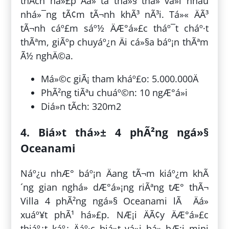
thÃ­ch há»£p Äá» ta thá»§ thá» vá»i nhau
nhá»¯ng tÃ¢m tÃ¬nh khÃ³ nÃ³i. Tá»« ÄÃ³
tÃ¬nh cáº£m sáº½ ÄÆ°á»£c tháº¯t cháº·t
thÃªm, giÃºp chuyáº¿n Äi cá»§a báº¡n thÃªm
Ã½ nghÄ©a.
Má»©c giÃ¡ tham kháº£o: 5.000.000Ä
PhÃ²ng tiÃªu chuáº©n: 10 ngÆ°á»i
Diá»n tÃ­ch: 320m2
4. Biá»t thá»± 4 phÃ²ng ngá»§
Oceanami
Náº¿u nhÆ° báº¡n Äang tÃ¬m kiáº¿m khÃ
´ng gian nghá» dÆ°á»¡ng riÃªng tÆ° thÃ¬
Villa 4 phÃ²ng ngá»§ Oceanami lÃ Äá»
xuáº¥t phÃ¹ há»£p. NÆ¡i ÄÃ¢y ÄÆ°á»£c
thiáº¿t káº¿ Äáº·c biá»t vá»i bá» bÆ¡i mini