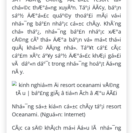
chá»©c thÆ°á»ng xuyÃªn. Táº¡i ÄÃ¢y, báº¡n
sáº½ ÄÆ°á»£c quáº©y thoáº£i mÃ¡i vá»i
nhá»¯ng báº£n nháº¡c cá»±c chÃ¡y. KhÃ´ng
chá» tháº¿, nhá»¯ng báº£n nháº¡c xÆ°a
cÅ©ng cÃ³ thá» ÄÆ°a báº¡n vá» má»t thá»i
quÃ¡ khá»© ÄÃ¡ng nhá». Táº¥t cáº£ cÃ¡c
cáº£m xÃºc áº¥y sáº½ ÄÆ°á»£c khÆ¡i gá»£i
vÃ dáº«n dáº¯t trong nhá»¯ng hoáº¡t Äá»ng
nÃ y.
Nhá»¯ng sá»± kiá»n cá»±c chÃ¡y táº¡i resort
Oceanami. (Nguá»n: Internet)
CÃ¡c ca sÄ© khÃ¡ch má»i Äá»u lÃ nhá»¯ng