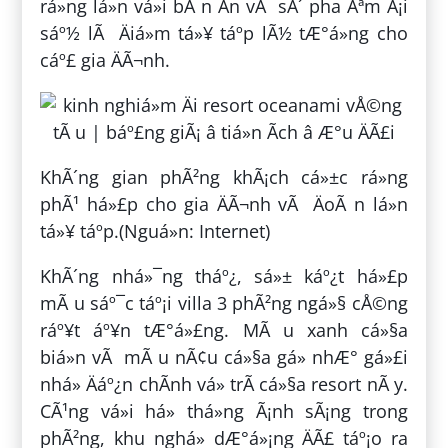
rá»ng lá»n vá»i bÃ n Än vÃ sÃ´ pha Ãªm Ã¡i
sáº½ lÃ Äiá»m tá»¥ táº­p lÃ½ tÆ°á»ng cho
cáº£ gia ÄÃ¬nh.
KhÃ´ng gian phÃ²ng khÃ¡ch cá»±c rá»ng
phÃ¹ há»£p cho gia ÄÃ¬nh vÃ ÄoÃ n lá»n
tá»¥ táº­p.(Nguá»n: Internet)
KhÃ´ng nhá»¯ng tháº¿, sá»± káº¿t há»£p
mÃ u sáº¯c táº¡i villa 3 phÃ²ng ngá»§ cÅ©ng
ráº¥t áº¥n tÆ°á»£ng. MÃ u xanh cá»§a
biá»n vÃ mÃ u nÃ¢u cá»§a gá» nhÆ° gá»£i
nhá» Äáº¿n chÃ­nh vá» trÃ­ cá»§a resort nÃ y.
CÃ¹ng vá»i há» thá»ng Ã¡nh sÃ¡ng trong
phÃ²ng, khu nghá» dÆ°á»¡ng ÄÃ£ táº¡o ra