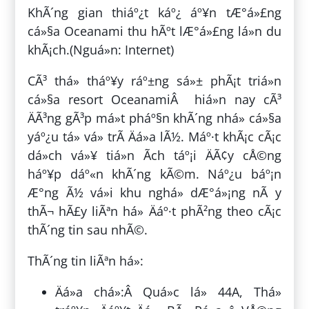
KhÃ´ng gian thiáº¿t káº¿ áº¥n tÆ°á»£ng
cá»§a Oceanami thu hÃºt lÆ°á»£ng lá»n du
khÃ¡ch.(Nguá»n: Internet)
CÃ³ thá» tháº¥y ráº±ng sá»± phÃ¡t triá»n
cá»§a resort OceanamiÂ hiá»n nay cÃ³
ÄÃ³ng gÃ³p má»t pháº§n khÃ´ng nhá» cá»§a
yáº¿u tá» vá» trÃ­ Äá»a lÃ½. Máº·t khÃ¡c cÃ¡c
dá»ch vá»¥ tiá»n Ã­ch táº¡i ÄÃ¢y cÅ©ng
háº¥p dáº«n khÃ´ng kÃ©m. Náº¿u báº¡n
Æ°ng Ã½ vá»i khu nghá» dÆ°á»¡ng nÃ y
thÃ¬ hÃ£y liÃªn há» Äáº·t phÃ²ng theo cÃ¡c
thÃ´ng tin sau nhÃ©.
ThÃ´ng tin liÃªn há»:
Äá»a chá»:Â Quá»c lá» 44A, Thá»