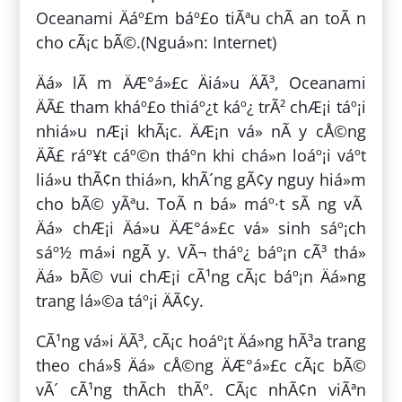
Oceanami Äáº£m báº£o tiÃªu chÃ­ an toÃ n
cho cÃ¡c bÃ©.(Nguá»n: Internet)
Äá» lÃ m ÄÆ°á»£c Äiá»u ÄÃ³, Oceanami
ÄÃ£ tham kháº£o thiáº¿t káº¿ trÃ² chÆ¡i táº¡i
nhiá»u nÆ¡i khÃ¡c. ÄÆ¡n vá» nÃ y cÅ©ng
ÄÃ£ ráº¥t cáº©n tháº­n khi chá»n loáº¡i váº­t
liá»u thÃ¢n thiá»n, khÃ´ng gÃ¢y nguy hiá»m
cho bÃ© yÃªu. ToÃ n bá» máº·t sÃ ng vÃ
Äá» chÆ¡i Äá»u ÄÆ°á»£c vá» sinh sáº¡ch
sáº½ má»i ngÃ y. VÃ¬ tháº¿ báº¡n cÃ³ thá»
Äá» bÃ© vui chÆ¡i cÃ¹ng cÃ¡c báº¡n Äá»ng
trang lá»©a táº¡i ÄÃ¢y.
CÃ¹ng vá»i ÄÃ³, cÃ¡c hoáº¡t Äá»ng hÃ³a trang
theo chá»§ Äá» cÅ©ng ÄÆ°á»£c cÃ¡c bÃ©
vÃ´ cÃ¹ng thÃ­ch thÃº. CÃ¡c nhÃ¢n viÃªn