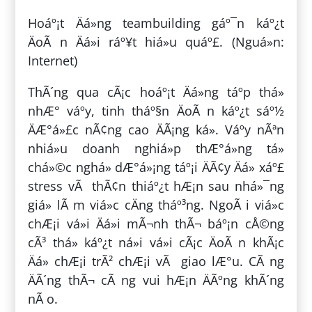
Hoáº¡t Äá»ng teambuilding gáº¯n káº¿t
ÄoÃ n Äá»i ráº¥t hiá»u quáº£. (Nguá»n:
Internet)
ThÃ´ng qua cÃ¡c hoáº¡t Äá»ng táº­p thá»
nhÆ° váº­y, tinh tháº§n ÄoÃ n káº¿t sáº½
ÄÆ°á»£c nÃ¢ng cao ÄÃ¡ng ká». Váº­y nÃªn
nhiá»u doanh nghiá»p thÆ°á»ng tá»
chá»©c nghá» dÆ°á»¡ng táº¡i ÄÃ¢y Äá» xáº£
stress vÃ thÃ¢n thiáº¿t hÆ¡n sau nhá»¯ng
giá» lÃ m viá»c cÄng tháº³ng. NgoÃ i viá»c
chÆ¡i vá»i Äá»i mÃ¬nh thÃ¬ báº¡n cÅ©ng
cÃ³ thá» káº¿t ná»i vá»i cÃ¡c ÄoÃ n khÃ¡c
Äá» chÆ¡i trÃ² chÆ¡i vÃ giao lÆ°u. CÃ ng
ÄÃ´ng thÃ¬ cÃ ng vui hÆ¡n ÄÃºng khÃ´ng
nÃ o.