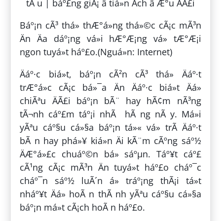
Báº¡n cÃ³ thá» thÆ°á»ng thá»©c cÃ¡c mÃ³n
Än Äa dáº¡ng vá»i hÆ°Æ¡ng vá» tÆ°Æ¡i
ngon tuyá»t háº£o.(Nguá»n: Internet)
Äáº·c biá»t, báº¡n cÃ²n cÃ³ thá» Äáº·t
trÆ°á»c cÃ¡c bá»¯a Än Äáº·c biá»t Äá»
chiÃªu ÄÃ£i báº¡n bÃ¨ hay hÃ¢m nÃ³ng
tÃ¬nh cáº£m táº¡i nhÃ hÃ ng nÃ y. Má»i
yÃªu cáº§u cá»§a báº¡n tá»« vá» trÃ­ Äáº·t
bÃ n hay phá»¥ kiá»n Äi kÃ¨m cÃºng sáº½
ÄÆ°á»£c chuáº©n bá» sáºµn. Táº¥t cáº£
cÃ¹ng cÃ¡c mÃ³n Än tuyá»t háº£o cháº¯c
cháº¯n sáº½ luÃ´n á» tráº¡ng thÃ¡i tá»t
nháº¥t Äá» hoÃ n thÃ nh yÃªu cáº§u cá»§a
báº¡n má»t cÃ¡ch hoÃ n háº£o.