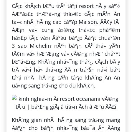
CÃ¡c khÃ¡ch lÆ°u trÃº táº¡i resort nÃ y sáº½
ÄÆ°á»£c thÆ°á»ng thá»©c cÃ¡c mÃ³n Än
tá»« nhÃ hÃ ng cao cáº¥p Maison. ÄÃ¢y lÃ
ÄÆ¡n vá» cung á»©ng thá»±c pháº©m
há»£p tÃ¡c vá»i Äáº§u báº¿p Äáº¡t chuáº©n
3 sao Michelin nÃªn báº¡n cÃ³ thá» yÃªn
tÃ¢m vá» hÆ°Æ¡ng vá» cÅ©ng nhÆ° cháº¥t
lÆ°á»£ng. KhÃ´ng nhá»¯ng tháº¿, cÃ¡ch bÃ y
trÃ­ vá»i há» thá»ng ÄÃ¨n tráº§n ná»i báº­t
táº¡i nhÃ hÃ ng cÃ²n táº¡o khÃ´ng Än Än
uá»ng sang trá»ng cho du khÃ¡ch.
KhÃ´ng gian nhÃ hÃ ng sang trá»ng mang
Äáº¿n cho báº¡n nhá»¯ng bá»¯a Än ÄÄng