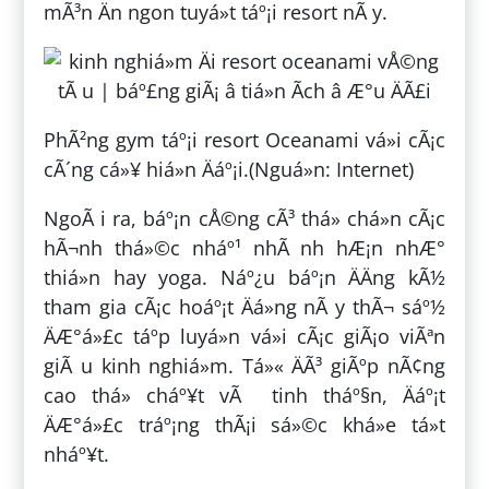
mÃ³n Än ngon tuyá»t táº¡i resort nÃ y.
PhÃ²ng gym táº¡i resort Oceanami vá»i cÃ¡c
cÃ´ng cá»¥ hiá»n Äáº¡i.(Nguá»n: Internet)
NgoÃ i ra, báº¡n cÅ©ng cÃ³ thá» chá»n cÃ¡c
hÃ¬nh thá»©c nháº¹ nhÃ nh hÆ¡n nhÆ°
thiá»n hay yoga. Náº¿u báº¡n ÄÄng kÃ½
tham gia cÃ¡c hoáº¡t Äá»ng nÃ y thÃ¬ sáº½
ÄÆ°á»£c táº­p luyá»n vá»i cÃ¡c giÃ¡o viÃªn
giÃ u kinh nghiá»m. Tá»« ÄÃ³ giÃºp nÃ¢ng
cao thá» cháº¥t vÃ tinh tháº§n, Äáº¡t
ÄÆ°á»£c tráº¡ng thÃ¡i sá»©c khá»e tá»t
nháº¥t.