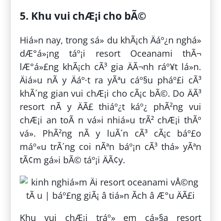
5. Khu vui chÆ¡i cho bÃ©
Hiá»n nay, trong sá» du khÃ¡ch Äáº¿n nghá»
dÆ°á»¡ng táº¡i resort Oceanami thÃ¬
lÆ°á»£ng khÃ¡ch cÃ³ gia ÄÃ¬nh ráº¥t lá»n.
Äiá»u nÃ y Äáº·t ra yÃªu cáº§u pháº£i cÃ³
khÃ´ng gian vui chÆ¡i cho cÃ¡c bÃ©. Do ÄÃ³
resort nÃ y ÄÃ£ thiáº¿t káº¿ phÃ²ng vui
chÆ¡i an toÃ n vá»i nhiá»u trÃ² chÆ¡i thÃº
vá». PhÃ²ng nÃ y luÃ´n cÃ³ cÃ¡c báº£o
máº«u trÃ´ng coi nÃªn báº¡n cÃ³ thá» yÃªn
tÃ¢m gá»­i bÃ© táº¡i ÄÃ¢y.
Khu vui chÆ¡i tráº» em cá»§a resort