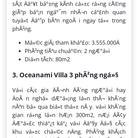
sÃ¡t Äáº¥t báº±ng kÃ­nh cá»±c rá»ng cÅ©ng
giÃºp báº¡n ngáº¯m nhÃ¬n cáº£nh quan
tuyá»t Äáº¹p bÃªn ngoÃ i ngay tá»« trong
phÃ²ng.
Má»©c giÃ¡ tham kháº£o: 3.555.000Ä
PhÃ²ng tiÃªu chuáº©n: 2 ngÆ°á»i
Diá»n tÃ­ch: 80m2
3. Oceanami Villa 3 phÃ²ng ngá»§
Vá»i cÃ¡c gia ÄÃ¬nh ÄÃ´ng ngÆ°á»i hay
ÄoÃ n nghá» dÆ°á»¡ng lá»n thÃ¬ khÃ´ng
nÃªn bá» qua biá»t thá»± nÃ y. vá»i khÃ´ng
gian rá»ng lá»n hÆ¡n 300m2, nÆ¡i ÄÃ¢y
ÄÆ°á»£c thiáº¿t káº¿ vá»i Äáº§y Äá»§ cÃ¡c
khu vá»±c chá»©c nÄng. PhÃ²ng khÃ¡ch