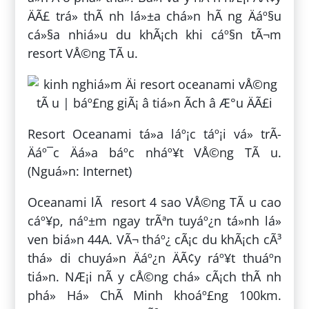
ÄÃ£ trá» thÃ nh lá»±a chá»n hÃ ng Äáº§u
cá»§a nhiá»u du khÃ¡ch khi cáº§n tÃ¬m
resort VÅ©ng TÃ u.
Resort Oceanami tá»a láº¡c táº¡i vá» trÃ­
Äáº¯c Äá»a báº­c nháº¥t VÅ©ng TÃ u.
(Nguá»n: Internet)
Oceanami lÃ resort 4 sao VÅ©ng TÃ u cao
cáº¥p, náº±m ngay trÃªn tuyáº¿n tá»nh lá»
ven biá»n 44A. VÃ¬ tháº¿ cÃ¡c du khÃ¡ch cÃ³
thá» di chuyá»n Äáº¿n ÄÃ¢y ráº¥t thuáº­n
tiá»n. NÆ¡i nÃ y cÅ©ng chá» cÃ¡ch thÃ nh
phá» Há» ChÃ­ Minh khoáº£ng 100km.