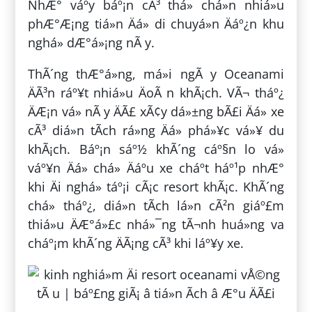
NhÆ° váº­y báº¡n cÃ³ thá» chá»n nhiá»u
phÆ°Æ¡ng tiá»n Äá» di chuyá»n Äáº¿n khu
nghá» dÆ°á»¡ng nÃ y.
ThÃ´ng thÆ°á»ng, má»i ngÃ y Oceanami
ÄÃ³n ráº¥t nhiá»u ÄoÃ n khÃ¡ch. VÃ¬ tháº¿
ÄÆ¡n vá» nÃ y ÄÃ£ xÃ¢y dá»±ng bÃ£i Äá» xe
cÃ³ diá»n tÃ­ch rá»ng Äá» phá»¥c vá»¥ du
khÃ¡ch. Báº¡n sáº½ khÃ´ng cáº§n lo vá»
váº¥n Äá» chá» Äáº­u xe cháº­t háº¹p nhÆ°
khi Äi nghá» táº¡i cÃ¡c resort khÃ¡c. KhÃ´ng
chá» tháº¿, diá»n tÃ­ch lá»n cÃ²n giáº£m
thiá»u ÄÆ°á»£c nhá»¯ng tÃ¬nh huá»ng va
cháº¡m khÃ´ng ÄÃ¡ng cÃ³ khi láº¥y xe.