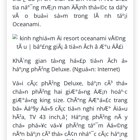
tia náº¯ng mÆ¡n man ÄÃ¡nh thá»©c ta dáº­y
vÃ o buá»i sá»m trong lÃ nh táº¡i
Oceanami.
KhÃ´ng gian tá»ng há»£p tiá»n Ã­ch á»
háº¡ng phÃ²ng Deluxe. (Nguá»n: Internet)
Vá»i cÃ¡c phÃ²ng Deluxe, báº¡n cÃ³ thá»
chá»n phÃ²ng hai giÆ°á»ng ÄÆ¡n hoáº·c
giÆ°á»ng king size. ChÃºng ÄÆ°á»£c trang
bá» Äáº§y Äá»§ cÃ¡c tiá»n nghi nhÆ° Äiá»u
hÃ²a, TV 43 inch,â¦ Háº¡ng phÃ²ng nÃ y
chá» phá»¥c vá»¥ phÃ²ng táº¯m Äá»©ng
nÃªn báº¡n cÃ³ thá» cÃ¢n nháº¯c cÃ¡c háº¡ng