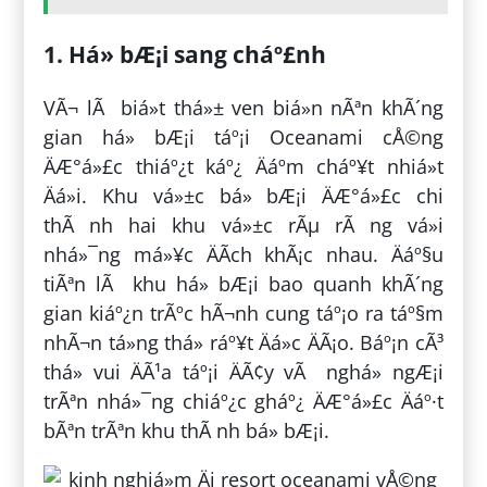
1. Há» bÆ¡i sang cháº£nh
VÃ¬ lÃ biá»t thá»± ven biá»n nÃªn khÃ´ng
gian há» bÆ¡i táº¡i Oceanami cÅ©ng
ÄÆ°á»£c thiáº¿t káº¿ Äáº­m cháº¥t nhiá»t
Äá»i. Khu vá»±c bá» bÆ¡i ÄÆ°á»£c chi
thÃ nh hai khu vá»±c rÃµ rÃ ng vá»i
nhá»¯ng má»¥c ÄÃ­ch khÃ¡c nhau. Äáº§u
tiÃªn lÃ khu há» bÆ¡i bao quanh khÃ´ng
gian kiáº¿n trÃºc hÃ¬nh cung táº¡o ra táº§m
nhÃ¬n tá»ng thá» ráº¥t Äá»c ÄÃ¡o. Báº¡n cÃ³
thá» vui ÄÃ¹a táº¡i ÄÃ¢y vÃ nghá» ngÆ¡i
trÃªn nhá»¯ng chiáº¿c gháº¿ ÄÆ°á»£c Äáº·t
bÃªn trÃªn khu thÃ nh bá» bÆ¡i.