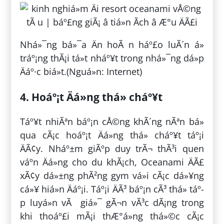
Nhá»¯ng bá»¯a Än hoÃ n háº£o luÃ´n á»
tráº¡ng thÃ¡i tá»t nháº¥t trong nhá»¯ng dá»p
Äáº·c biá»t.(Nguá»n: Internet)
4. Hoáº¡t Äá»ng thá» cháº¥t
Táº¥t nhiÃªn báº¡n cÅ©ng khÃ´ng nÃªn bá»
qua cÃ¡c hoáº¡t Äá»ng thá» cháº¥t táº¡i
ÄÃ¢y. Nháº±m giÃºp duy trÃ¬ thÃ³i quen
váº­n Äá»ng cho du khÃ¡ch, Oceanami ÄÃ£
xÃ¢y dá»±ng phÃ²ng gym vá»i cÃ¡c dá»¥ng
cá»¥ hiá»n Äáº¡i. Táº¡i ÄÃ³ báº¡n cÃ³ thá» táº­
p luyá»n vÃ giá»¯ gÃ¬n vÃ³c dÃ¡ng trong
khi thoáº£i mÃ¡i thÆ°á»ng thá»©c cÃ¡c