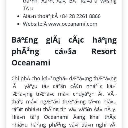
tráº¥n, Äáº¥t Äá», BÃ Rá»a â VÅ©ng
TÃ u
Äiá»n thoáº¡i:Â +84 28 2261 8866
Website:Â www.oceanami.com
Báº£ng giÃ¡ cÃ¡c háº¡ng
phÃ²ng cá»§a Resort
Oceanami
Chi phÃ­ cho ká»³ nghá» dÆ°á»¡ng thÆ°á»ng
lÃ yáº¿u tá» cáº§n cÃ¢n nháº¯c ká»¹
lÆ°á»¡ng trÆ°á»c má»i chuyáº¿n Äi. VÃ¬
tháº¿ má»i ngÆ°á»i thÆ°á»ng tÃ¬m hiá»u
ráº¥t nhiá»u thÃ´ng tin vá» váº¥n Äá» nÃ y.
Hiá»n táº¡i Oceanami Äang khai thÃ¡c
nhiá»u háº¡ng phÃ²ng vá»i tiá»n nghi vÃ