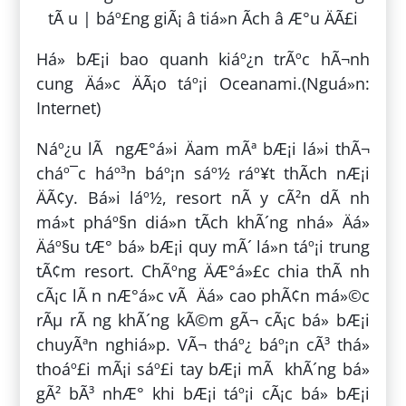
Há» bÆ¡i bao quanh kiáº¿n trÃºc hÃ¬nh
cung Äá»c ÄÃ¡o táº¡i Oceanami.(Nguá»n:
Internet)
Náº¿u lÃ ngÆ°á»i Äam mÃª bÆ¡i lá»i thÃ¬
cháº¯c háº³n báº¡n sáº½ ráº¥t thÃ­ch nÆ¡i
ÄÃ¢y. Bá»i láº½, resort nÃ y cÃ²n dÃ nh
má»t pháº§n diá»n tÃ­ch khÃ´ng nhá» Äá»
Äáº§u tÆ° bá» bÆ¡i quy mÃ´ lá»n táº¡i trung
tÃ¢m resort. ChÃºng ÄÆ°á»£c chia thÃ nh
cÃ¡c lÃ n nÆ°á»c vÃ Äá» cao phÃ¢n má»©c
rÃµ rÃ ng khÃ´ng kÃ©m gÃ¬ cÃ¡c bá» bÆ¡i
chuyÃªn nghiá»p. VÃ¬ tháº¿ báº¡n cÃ³ thá»
thoáº£i mÃ¡i sáº£i tay bÆ¡i mÃ khÃ´ng bá»
gÃ² bÃ³ nhÆ° khi bÆ¡i táº¡i cÃ¡c bá» bÆ¡i