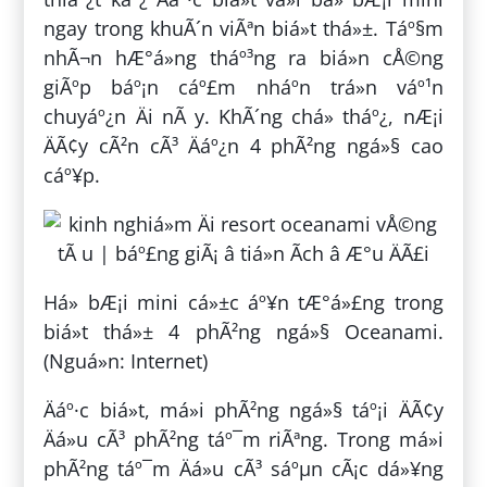
ngay trong khuÃ´n viÃªn biá»t thá»±. Táº§m
nhÃ¬n hÆ°á»ng tháº³ng ra biá»n cÅ©ng
giÃºp báº¡n cáº£m nháº­n trá»n váº¹n
chuyáº¿n Äi nÃ y. KhÃ´ng chá» tháº¿, nÆ¡i
ÄÃ¢y cÃ²n cÃ³ Äáº¿n 4 phÃ²ng ngá»§ cao
cáº¥p.
Há» bÆ¡i mini cá»±c áº¥n tÆ°á»£ng trong
biá»t thá»± 4 phÃ²ng ngá»§ Oceanami.
(Nguá»n: Internet)
Äáº·c biá»t, má»i phÃ²ng ngá»§ táº¡i ÄÃ¢y
Äá»u cÃ³ phÃ²ng táº¯m riÃªng. Trong má»i
phÃ²ng táº¯m Äá»u cÃ³ sáºµn cÃ¡c dá»¥ng