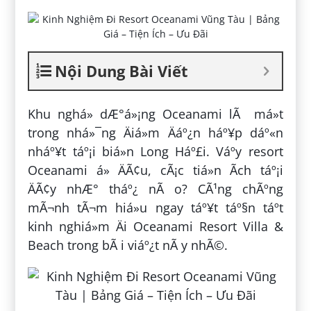
Nội Dung Bài Viết
Khu nghá» dÆ°á»¡ng Oceanami lÃ má»t
trong nhá»¯ng Äiá»m Äáº¿n háº¥p dáº«n
nháº¥t táº¡i biá»n Long Háº£i. Váº­y resort
Oceanami á» ÄÃ¢u, cÃ¡c tiá»n Ã­ch táº¡i
ÄÃ¢y nhÆ° tháº¿ nÃ o? CÃ¹ng chÃºng
mÃ¬nh tÃ¬m hiá»u ngay táº¥t táº§n táº­t
kinh nghiá»m Äi Oceanami Resort Villa &
Beach trong bÃ i viáº¿t nÃ y nhÃ©.