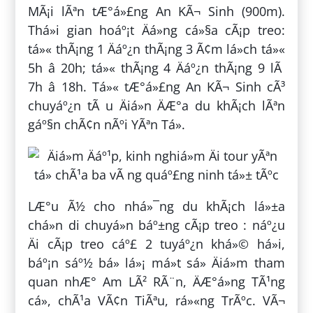
MÃ¡i lÃªn tÆ°á»£ng An KÃ¬ Sinh (900m).
Thá»i gian hoáº¡t Äá»ng cá»§a cÃ¡p treo:
tá»« thÃ¡ng 1 Äáº¿n thÃ¡ng 3 Ã¢m lá»ch tá»«
5h â 20h; tá»« thÃ¡ng 4 Äáº¿n thÃ¡ng 9 lÃ
7h â 18h. Tá»« tÆ°á»£ng An KÃ¬ Sinh cÃ³
chuyáº¿n tÃ u Äiá»n ÄÆ°a du khÃ¡ch lÃªn
gáº§n chÃ¢n nÃºi YÃªn Tá»­.
LÆ°u Ã½ cho nhá»¯ng du khÃ¡ch lá»±a
chá»n di chuyá»n báº±ng cÃ¡p treo : náº¿u
Äi cÃ¡p treo cáº£ 2 tuyáº¿n khá»© há»i,
báº¡n sáº½ bá» lá»¡ má»t sá» Äiá»m tham
quan nhÆ° Am LÃ² RÃ¨n, ÄÆ°á»ng TÃ¹ng
cá», chÃ¹a VÃ¢n TiÃªu, rá»«ng TrÃºc. VÃ¬