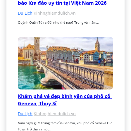
báo lừa đảo uy tín tại Việt Nam 2026
Du Lịch
·
Kinhnghiemdulich.vn
Quỳnh Quân Tử ra đời như thế nào? Trong vài năm…
Khám phá vẻ đẹp bình yên của phố cổ 
Geneva, Thụy Sĩ
Du Lịch
·
Kinhnghiemdulich.vn
Nằm ngay giữa trung tâm của Geneva, khu phố cổ Geneva Old 
Town trở thành một…