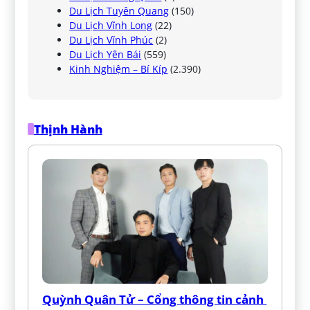
Du Lịch Tuyên Quang
(150)
Du Lịch Vĩnh Long
(22)
Du Lịch Vĩnh Phúc
(2)
Du Lịch Yên Bái
(559)
Kinh Nghiệm – Bí Kíp
(2.390)
Thịnh Hành
Quỳnh Quân Tử – Cổng thông tin cảnh 