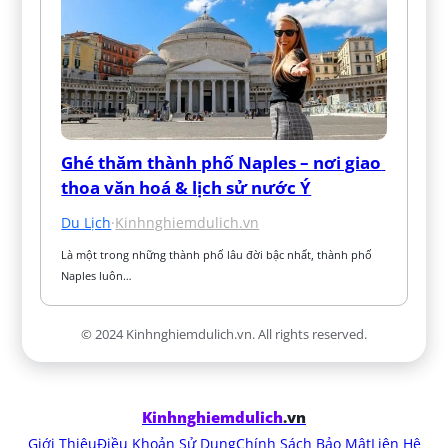
Ghé thăm thành phố Naples – nơi giao 
thoa văn hoá & lịch sử nước Ý
Du Lịch
·
Kinhnghiemdulich.vn
Là một trong những thành phố lâu đời bậc nhất, thành phố 
Naples luôn…
© 2024 Kinhnghiemdulich.vn. All rights reserved.
Kinhnghiemdulich
.vn
Giới Thiệu
Điều Khoản Sử Dụng
Chính Sách Bảo Mật
Liên Hệ