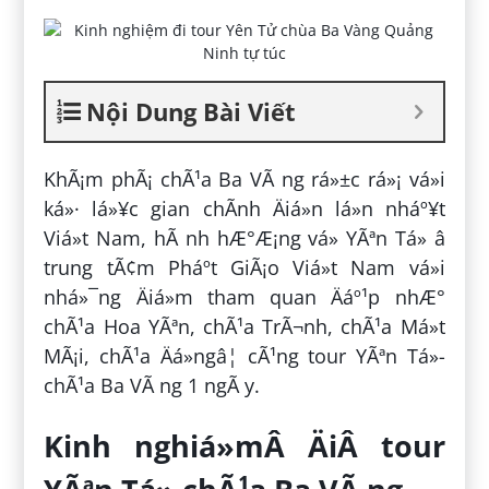
Nội Dung Bài Viết
KhÃ¡m phÃ¡ chÃ¹a Ba VÃ ng rá»±c rá»¡ vá»i
ká»· lá»¥c gian chÃ­nh Äiá»n lá»n nháº¥t
Viá»t Nam, hÃ nh hÆ°Æ¡ng vá» YÃªn Tá»­ â
trung tÃ¢m Pháº­t GiÃ¡o Viá»t Nam vá»i
nhá»¯ng Äiá»m tham quan Äáº¹p nhÆ°
chÃ¹a Hoa YÃªn, chÃ¹a TrÃ¬nh, chÃ¹a Má»t
MÃ¡i, chÃ¹a Äá»ngâ¦ cÃ¹ng tour YÃªn Tá»­
chÃ¹a Ba VÃ ng 1 ngÃ y.
Kinh nghiá»mÂ ÄiÂ tour