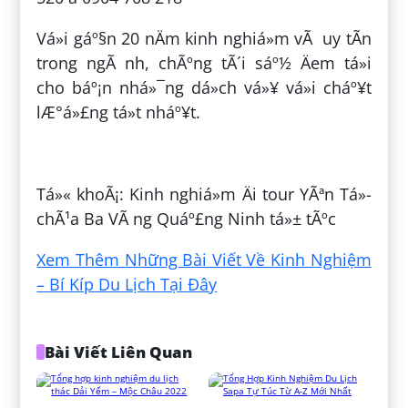
Vá»i gáº§n 20 nÄm kinh nghiá»m vÃ uy tÃ­n
trong ngÃ nh, chÃºng tÃ´i sáº½ Äem tá»i
cho báº¡n nhá»¯ng dá»ch vá»¥ vá»i cháº¥t
lÆ°á»£ng tá»t nháº¥t.
ÄÄng bá»i:
LÃª Yáº¿n Mai
Tá»« khoÃ¡: Kinh nghiá»m Äi tour YÃªn Tá»­
chÃ¹a Ba VÃ ng Quáº£ng Ninh tá»± tÃºc
Xem Thêm Những Bài Viết Về Kinh Nghiệm
– Bí Kíp Du Lịch Tại Đây
Bài Viết Liên Quan