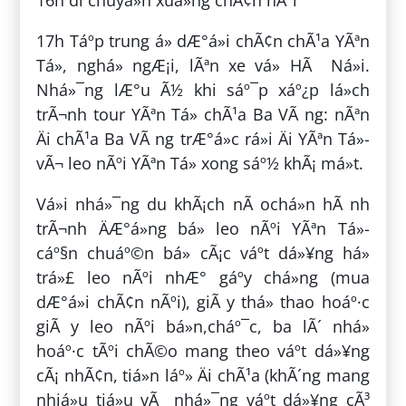
17h Táº­p trung á» dÆ°á»i chÃ¢n chÃ¹a YÃªn
Tá»­, nghá» ngÆ¡i, lÃªn xe vá» HÃ Ná»i.
Nhá»¯ng lÆ°u Ã½ khi sáº¯p xáº¿p lá»ch
trÃ¬nh tour YÃªn Tá»­ chÃ¹a Ba VÃ ng: nÃªn
Äi chÃ¹a Ba VÃ ng trÆ°á»c rá»i Äi YÃªn Tá»­
vÃ¬ leo nÃºi YÃªn Tá»­ xong sáº½ khÃ¡ má»t.
Vá»i nhá»¯ng du khÃ¡ch nÃ ochá»n hÃ nh
trÃ¬nh ÄÆ°á»ng bá» leo nÃºi YÃªn Tá»­
cáº§n chuáº©n bá» cÃ¡c váº­t dá»¥ng há»
trá»£ leo nÃºi nhÆ° gáº­y chá»ng (mua
dÆ°á»i chÃ¢n nÃºi), giÃ y thá» thao hoáº·c
giÃ y leo nÃºi bá»n,cháº¯c, ba lÃ´ nhá»
hoáº·c tÃºi chÃ©o mang theo váº­t dá»¥ng
cÃ¡ nhÃ¢n, tiá»n láº» Äi chÃ¹a (khÃ´ng mang
nhiá»u tiá»u vÃ nhá»¯ng váº­t dá»¥ng cÃ³