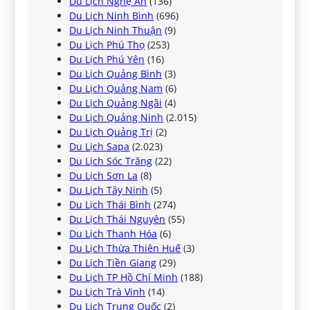
Du Lịch Nghệ An
(136)
Du Lịch Ninh Bình
(696)
Du Lịch Ninh Thuận
(9)
Du Lịch Phú Thọ
(253)
Du Lịch Phú Yên
(16)
Du Lịch Quảng Bình
(3)
Du Lịch Quảng Nam
(6)
Du Lịch Quảng Ngãi
(4)
Du Lịch Quảng Ninh
(2.015)
Du Lịch Quảng Trị
(2)
Du Lịch Sapa
(2.023)
Du Lịch Sóc Trăng
(22)
Du Lịch Sơn La
(8)
Du Lịch Tây Ninh
(5)
Du Lịch Thái Bình
(274)
Du Lịch Thái Nguyên
(55)
Du Lịch Thanh Hóa
(6)
Du Lịch Thừa Thiên Huế
(3)
Du Lịch Tiền Giang
(29)
Du Lịch TP Hồ Chí Minh
(188)
Du Lịch Trà Vinh
(14)
Du Lịch Trung Quốc
(2)