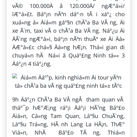
vÃ© 100.000Ä â 120.000Ä/ ngÆ°á»i/
lÆ°á»£t. Báº¡n nÃªn dáº·n tÃ i xáº¿ cho
xuá»ng á» Äiá»m gáº§n chÃ¹a Ba VÃ ng, Äi
xe Ã´m, taxi vÃ o chÃ¹a Ba VÃ ng. Náº¿u Äi
ÄÃ´ng ngÆ°á»i, báº¡n nÃªn thuÃª xe Äi Äá»
ÄÆ°á»£c chá»§ Äá»ng hÆ¡n. Thá»i gian di
chuyá»n hÃ Ná»i â Quáº£ng Ninh tá»« 3
Äáº¿n 4 tiáº¿ng.
9h Äáº¿n ChÃ¹a Ba VÃ ngÂ tham quan vÃ
tháº¯p hÆ°Æ¡ng ráº¡i Äáº¡i HÃ¹ng Báº£o
Äiá»n, Cá»ng Tam Quan, Láº§u ChuÃ´ng,
Láº§u Trá»ng, HÃ nh Lang La HÃ¡n, ThÆ°
Viá»n, NhÃ Báº£o TÃ ng, Thiá»n