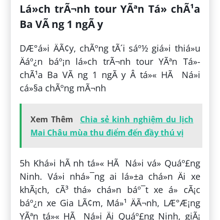
Lá»ch trÃ¬nh tour YÃªn Tá»­ chÃ¹a
Ba VÃ ng 1 ngÃ y
DÆ°á»i ÄÃ¢y, chÃºng tÃ´i sáº½ giá»i thiá»u
Äáº¿n báº¡n lá»ch trÃ¬nh tour YÃªn Tá»­
chÃ¹a Ba VÃ ng 1 ngÃ y Â tá»« HÃ Ná»i
cá»§a chÃºng mÃ¬nh
Xem Thêm
Chia sẻ kinh nghiệm du lịch
Mai Châu mùa thu điểm đến đầy thú vị
5h Khá»i hÃ nh tá»« HÃ Ná»i vá» Quáº£ng
Ninh. Vá»i nhá»¯ng ai lá»±a chá»n Äi xe
khÃ¡ch, cÃ³ thá» chá»n báº¯t xe á» cÃ¡c
báº¿n xe Gia LÃ¢m, Má»¹ ÄÃ¬nh, LÆ°Æ¡ng
YÃªn tá»« HÃ Ná»i Äi Quáº£ng Ninh, giÃ¡