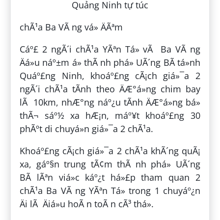
chÃ¹a Ba VÃ ng vá» ÄÃªm
Cáº£ 2 ngÃ´i chÃ¹a YÃªn Tá»­ vÃ Ba VÃ ng
Äá»u náº±m á» thÃ nh phá» UÃ´ng BÃ­ tá»nh
Quáº£ng Ninh, khoáº£ng cÃ¡ch giá»¯a 2
ngÃ´i chÃ¹a tÃ­nh theo ÄÆ°á»ng chim bay
lÃ 10km, nhÆ°ng náº¿u tÃ­nh ÄÆ°á»ng bá»
thÃ¬ sáº½ xa hÆ¡n, máº¥t khoáº£ng 30
phÃºt di chuyá»n giá»¯a 2 chÃ¹a.
Khoáº£ng cÃ¡ch giá»¯a 2 chÃ¹a khÃ´ng quÃ¡
xa, gáº§n trung tÃ¢m thÃ nh phá» UÃ´ng
BÃ­ lÃªn viá»c káº¿t há»£p tham quan 2
chÃ¹a Ba VÃ ng YÃªn Tá»­ trong 1 chuyáº¿n
Äi lÃ Äiá»u hoÃ n toÃ n cÃ³ thá».