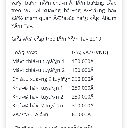
váº­y, báº¡n nÃªn chá»n Äi lÃªn báº±ng cÃ¡p
treo vÃ Äi xuá»ng báº±ng ÄÆ°á»ng bá»
sáº½ tham quan ÄÆ°á»£c háº¿t cÃ¡c Äiá»m
YÃªn Tá»­.
GiÃ¡ vÃ© cÃ¡p treo lÃªn YÃªn Tá»­ 2019
Loáº¡i vÃ©
GiÃ¡ vÃ© (VND)
Má»t chiá»u tuyáº¿n 1
150.000Ä
Má»t chiá»u tuyáº¿n 2
150.000Ä
Chiá»u xuá»ng 2 tuyáº¿n
250.000Ä
Khá»© há»i tuyáº¿n 1
250.000Ä
Khá»© há»i tuyáº¿n 2
250.000Ä
Khá»© há»i 2 tuyáº¿n
300.000Ä
VÃ© tÃ u Äiá»n
60.000Ä
16h di chuyá»n xuá»ng chÃ¢n nÃºi