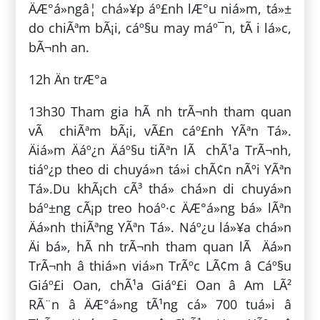
ÄÆ°á»ngâ¦ chá»¥p áº£nh lÆ°u niá»m, tá»±
do chiÃªm bÃ¡i, cáº§u may máº¯n, tÃ i lá»c,
bÃ¬nh an.
12h Än trÆ°a
13h30 Tham gia hÃ nh trÃ¬nh tham quan
vÃ chiÃªm bÃ¡i, vÃ£n cáº£nh YÃªn Tá»­.
Äiá»m Äáº¿n Äáº§u tiÃªn lÃ chÃ¹a TrÃ¬nh,
tiáº¿p theo di chuyá»n tá»i chÃ¢n nÃºi YÃªn
Tá»­.Du khÃ¡ch cÃ³ thá» chá»n di chuyá»n
báº±ng cÃ¡p treo hoáº·c ÄÆ°á»ng bá» lÃªn
Äá»nh thiÃªng YÃªn Tá»­. Náº¿u lá»¥a chá»n
Äi bá», hÃ nh trÃ¬nh tham quan lÃ Äá»n
TrÃ¬nh â thiá»n viá»n TrÃºc LÃ¢m â Cáº§u
Giáº£i Oan, chÃ¹a Giáº£i Oan â Am LÃ²
RÃ¨n â ÄÆ°á»ng tÃ¹ng cá» 700 tuá»i â