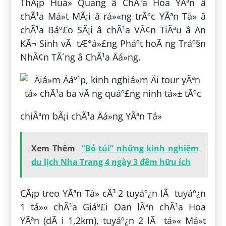
ThÃ¡p Huá» Quang â ChÃ¹a Hoa YÃªn â
chÃ¹a Má»t MÃ¡i â rá»«ng trÃºc YÃªn Tá»­ â
chÃ¹a Báº£o SÃ¡i â chÃ¹a VÃ¢n TiÃªu â An
KÃ¬ Sinh vÃ tÆ°á»£ng Pháº­t hoÃ ng Tráº§n
NhÃ¢n TÃ´ng â ChÃ¹a Äá»ng.
chiÃªm bÃ¡i chÃ¹a Äá»ng YÃªn Tá»­
Xem Thêm
“Bỏ túi” những kinh nghiệm
du lịch Nha Trang 4 ngày 3 đêm hữu ích
CÃ¡p treo YÃªn Tá»­ cÃ³ 2 tuyáº¿n lÃ tuyáº¿n
1 tá»« chÃ¹a Giáº£i Oan lÃªn chÃ¹a Hoa
YÃªn (dÃ i 1,2km), tuyáº¿n 2 lÃ tá»« Má»t