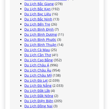
Du Lịch Bắc Giang
(278)
Du Lịch Bắc Kạn
(192)
Du Lịch Bạc Liêu
(16)
Du Lịch Bắc Ninh
(13)
Du Lịch Bến Tre
(26)
Du Lịch Bình Định
(7)
Du Lịch Bình Dương
(11)
Du Lịch Bình Phước
(3)
Du Lịch Bình Thuận
(14)
Du Lịch Cà Mau
(25)
Du Lịch Cần Thơ
(41)
Du Lịch Cao Bằng
(352)
Du Lịch Châu Á
(996)
Du Lịch Châu Âu
(954)
Du Lịch Châu Mỹ
(138)
Du Lịch Đà Lạt
(2.039)
Du Lịch Đà Nẵng
(2.033)
Du Lịch Đắk Lắk
(4)
Du Lịch Đắk Nông
(2)
Du Lịch Điện Biên
(205)
Du Lịch Đồng Nai
(3)