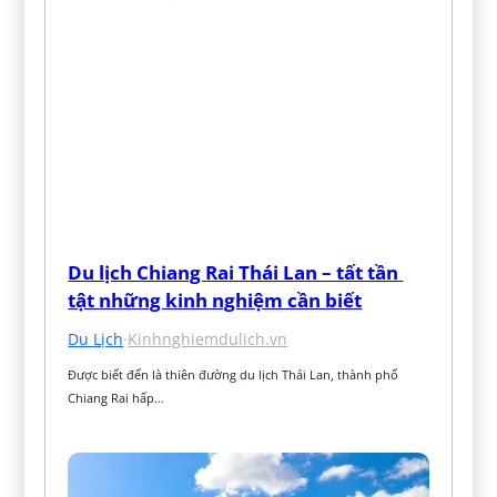
Du lịch Chiang Rai Thái Lan – tất tần 
tật những kinh nghiệm cần biết
Du Lịch
·
Kinhnghiemdulich.vn
Được biết đến là thiên đường du lịch Thái Lan, thành phố 
Chiang Rai hấp…