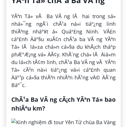
YÃªn Tá»­ chÃ¹a Ba VÃ ng
YÃªn Tá»­ vÃ Ba VÃ ng lÃ hai trong sá»
nhá»¯ng ngÃ´i chÃ¹a ná»i tiáº¿ng linh
thiÃªng nháº¥t á» Quáº£ng Ninh. VÃ£n
cáº£nh Äáº§u xuÃ¢n chÃ¹a ba VÃ ng YÃªn
Tá»­ lÃ lá»±a chá»n cá»§a du khÃ¡ch tháº­p
phÆ°Æ¡ng vá» ÄÃ¢y. KhÃ´ng chá» lÃ Äiá»m
du lá»ch tÃ¢m linh, chÃ¹a Ba VÃ ng vÃ YÃªn
Tá»­ cÃ²n ná»i tiáº¿ng vá»i cáº£nh quan
Äáº¹p cá»§a thiÃªn nhiÃªn hÃ¹ng vÄ© ÄÃ´ng
Báº¯c.
ChÃ¹a Ba VÃ ng cÃ¡ch YÃªn Tá»­ bao
nhiÃªu km?