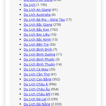
Du Lịch
(1.195)
Du Lịch An Giang
(41)
Du Lịch Australia
(6)
Du Lịch Bà Rịa – Vũng Tàu
(17)
Du Lịch Bắc Giang
(278)
Du Lịch Bắc Kạn
(192)
Du Lịch Bạc Liêu
(16)
Du Lịch Bắc Ninh
(13)
Du Lịch Bến Tre
(26)
Du Lịch Bình Định
(7)
Du Lịch Bình Dương
(11)
Du Lịch Bình Phước
(3)
Du Lịch Bình Thuận
(14)
Du Lịch Cà Mau
(25)
Du Lịch Cần Thơ
(41)
Du Lịch Cao Bằng
(352)
Du Lịch Châu Á
(996)
Du Lịch Châu Âu
(954)
Du Lịch Châu Mỹ
(138)
Du Lịch Đà Lạt
(2.039)
Du Lịch Đà Nẵng
(2.033)