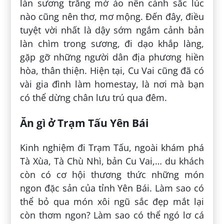
làn sương trắng mờ ảo nên cảnh sắc lúc
nào cũng nên thơ, mơ mộng. Đến đây, điều
tuyệt vời nhất là dậy sớm ngắm cảnh bản
làn chìm trong sương, đi dạo khắp làng,
gặp gỡ những người dân địa phương hiền
hòa, thân thiện. Hiện tại, Cu Vai cũng đã có
vài gia đình làm homestay, là nơi mà bạn
có thể dừng chân lưu trú qua đêm.
Ăn gì ở Trạm Tấu Yên Bái
Kinh nghiệm đi Trạm Tấu, ngoài khám phá
Tà Xùa, Tà Chù Nhì, bản Cu Vai,… du khách
còn có cơ hội thương thức những món
ngon đặc sản của tỉnh Yên Bái. Làm sao có
thể bỏ qua món xôi ngũ sắc đẹp mắt lại
còn thơm ngon? Làm sao có thể ngó lơ cá