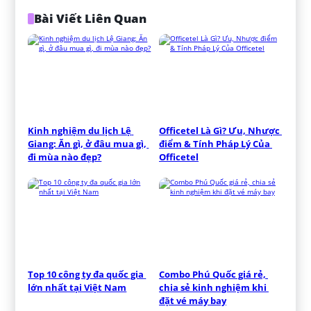
Bài Viết Liên Quan
Kinh nghiệm du lịch Lệ 
Officetel Là Gì? Ưu, Nhược 
Giang: Ăn gì, ở đâu mua gì, 
điểm & Tính Pháp Lý Của 
đi mùa nào đẹp?
Officetel
Top 10 công ty đa quốc gia 
Combo Phú Quốc giá rẻ, 
lớn nhất tại Việt Nam
chia sẻ kinh nghiệm khi 
đặt vé máy bay