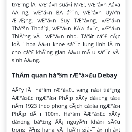
trÆ°ng lÃ vÆ°á»n suá»i MÆ¡, vÆ°á»n Äá»a
ÄÃ ng, vÆ°á»n BÃ­ áº¨n, vÆ°á»n UyÃªn
Æ¯Æ¡ng, vÆ°á»n Suy TÆ°á»ng, vÆ°á»n
Tháº§n Thoáº¡i, vÆ°á»n KÃ½ á»¨c, vÆ°á»n
ThiÃªng vÃ vÆ°á»n nho. Táº¥t cáº£ cÃ¡c
loÃ i hoa Äá»u khoe sáº¯c lung linh lÃ m
cho cáº£ khÃ´ng gian Äá»u mÃ u sáº¯c vÃ
sinh Äá»ng.
ThÄm quan háº§m rÆ°á»£u Debay
ÄÃ¢y lÃ háº§m rÆ°á»£u vang ná»i tiáº¿ng
ÄÆ°á»£c ngÆ°á»i PhÃ¡p xÃ¢y dá»±ng tá»«
nÄm 1923 theo phong cÃ¡ch cá»§a ngÆ°á»i
PhÃ¡p dÃ i 100m. Háº§m ÄÆ°á»£c xÃ¢y
dá»±ng báº±ng ÄÃ¡ nguyÃªn khá»i sÃ¢u
trong lÃ²ng hang vÃ luÃ´n giá»¯ á» nhiá»t