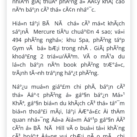
nhiÃªn giÃ¡ thuÃª phÃ²ng á» ÄÃ¢y khÃ¡ cao
nÃªn báº¡n cÃ³ thá» cÃ¢n nháº¯c.
Hiá»n táº¡i BÃ NÃ chá» cÃ³ má»t khÃ¡ch
sáº¡nÂ Mercure tiÃªu chuáº©n 4 sao; vá»i
494 phÃ²ng nghá»; khu Spa, phÃ²ng táº­p
Gym vÃ bá» bÆ¡i trong nhÃ . GiÃ¡ phÃ²ng
khoáº£ng 2 triá»u/ÄÃªm. VÃ o mÃ¹a du
lá»ch báº¡n nÃªn book phÃ²ng trÆ°á»c,
trÃ¡nh tÃ¬nh tráº¡ng háº¿t phÃ²ng.
Náº¿u muá»n giáº£m chi phÃ­, báº¡n cÃ³
thá» Äáº·t phÃ²ng á» gáº§n báº¿n Má»¹
KhÃª, gáº§n biá»n du khÃ¡ch cÃ³ thá» táº¯m
biá»n thoáº£i mÃ¡i, láº¡i ÄÆ°á»£c Äi thÄm
quan nhá»¯ng Äá»a Äiá»m Äáº¹p gáº§n ÄÃ³
cÃ²n á» BÃ NÃ Hill vÃ o buá»i tá»i khÃ´ng
cÃ³ hoáº¡t Äá»ng vui chÆ¡i nÃ o mÃ chi