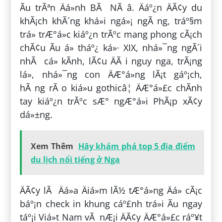
Ãu trÃªn Äá»nh BÃ NÃ â. Äáº¿n ÄÃ¢y du
khÃ¡ch khÃ´ng khá»i ngá»¡ ngÃ ng, tráº§m
trá» trÆ°á»c kiáº¿n trÃºc mang phong cÃ¡ch
chÃ¢u Ãu á» tháº¿ ká»· XIX, nhá»¯ng ngÃ´i
nhÃ cá» kÃ­nh, lÃ¢u ÄÃ i nguy nga, trÃ¡ng
lá», nhá»¯ng con ÄÆ°á»ng lÃ¡t gáº¡ch,
hÃ ng rÃ o kiá»u gothicâ¦ ÄÆ°á»£c chÃ­nh
tay kiáº¿n trÃºc sÆ° ngÆ°á»i PhÃ¡p xÃ¢y
dá»±ng.
Xem Thêm
Hãy khám phá top 5 địa điểm
du lịch nổi tiếng ở Nga
ÄÃ¢y lÃ Äá»a Äiá»m lÃ½ tÆ°á»ng Äá» cÃ¡c
báº¡n check in khung cáº£nh trá»i Ãu ngay
táº¡i Viá»t Nam vÃ nÆ¡i ÄÃ¢y ÄÆ°á»£c ráº¥t