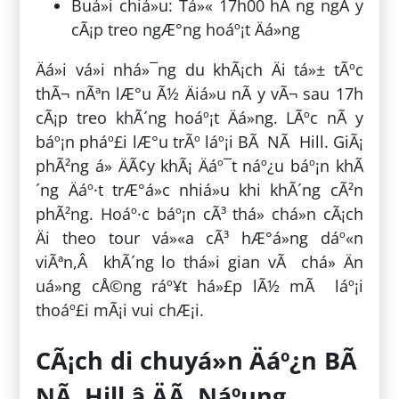
Buá»i chiá»u: Tá»« 17h00 hÃ ng ngÃ y
cÃ¡p treo ngÆ°ng hoáº¡t Äá»ng
Äá»i vá»i nhá»¯ng du khÃ¡ch Äi tá»± tÃºc
thÃ¬ nÃªn lÆ°u Ã½ Äiá»u nÃ y vÃ¬ sau 17h
cÃ¡p treo khÃ´ng hoáº¡t Äá»ng. LÃºc nÃ y
báº¡n pháº£i lÆ°u trÃº láº¡i BÃ NÃ Hill. GiÃ¡
phÃ²ng á» ÄÃ¢y khÃ¡ Äáº¯t náº¿u báº¡n khÃ
´ng Äáº·t trÆ°á»c nhiá»u khi khÃ´ng cÃ²n
phÃ²ng. Hoáº·c báº¡n cÃ³ thá» chá»n cÃ¡ch
Äi theo tour vá»«a cÃ³ hÆ°á»ng dáº«n
viÃªn,Â khÃ´ng lo thá»i gian vÃ chá» Än
uá»ng cÅ©ng ráº¥t há»£p lÃ½ mÃ láº¡i
thoáº£i mÃ¡i vui chÆ¡i.
CÃ¡ch di chuyá»n Äáº¿n BÃ
NÃ Hill â ÄÃ Náºµng