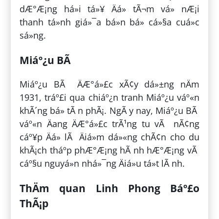
dÆ°Æ¡ng há»i tá»¥ Äá» tÃ¬m vá» nÆ¡i
thanh tá»nh giá»¯a bá»n bá» cá»§a cuá»c
sá»ng.
Miáº¿u BÃ
Miáº¿u BÃ ÄÆ°á»£c xÃ¢y dá»±ng nÄm
1931, tráº£i qua chiáº¿n tranh Miáº¿u váº«n
khÃ´ng bá» tÃ n phÃ¡. NgÃ y nay, Miáº¿u BÃ
váº«n Äang ÄÆ°á»£c trÃ¹ng tu vÃ nÃ¢ng
cáº¥p Äá» lÃ Äiá»m dá»«ng chÃ¢n cho du
khÃ¡ch tháº­p phÆ°Æ¡ng hÃ nh hÆ°Æ¡ng vÃ
cáº§u nguyá»n nhá»¯ng Äiá»u tá»t lÃ nh.
ThÄm quan Linh Phong Báº£o
ThÃ¡p