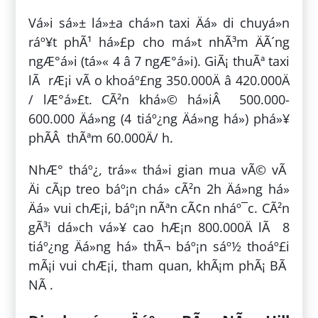
Vá»i sá»± lá»±a chá»n taxi Äá» di chuyá»n
ráº¥t phÃ¹ há»£p cho má»t nhÃ³m ÄÃ´ng
ngÆ°á»i (tá»« 4 â 7 ngÆ°á»i). GiÃ¡ thuÃª taxi
lÃ rÆ¡i vÃ o khoáº£ng 350.000Ä â 420.000Ä
/ lÆ°á»£t. CÃ²n khá»© há»iÂ 500.000-
600.000 Äá»ng (4 tiáº¿ng Äá»ng há») phá»¥
phÃ­Â thÃªm 60.000Ä/ h.
NhÆ° tháº¿, trá»« thá»i gian mua vÃ© vÃ
Äi cÃ¡p treo báº¡n chá» cÃ²n 2h Äá»ng há»
Äá» vui chÆ¡i, báº¡n nÃªn cÃ¢n nháº¯c. CÃ²n
gÃ³i dá»ch vá»¥ cao hÆ¡n 800.000Ä lÃ 8
tiáº¿ng Äá»ng há» thÃ¬ báº¡n sáº½ thoáº£i
mÃ¡i vui chÆ¡i, tham quan, khÃ¡m phÃ¡ BÃ
NÃ .