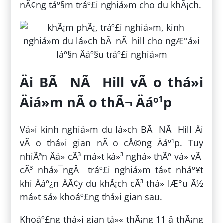
nÃ¢ng táº§m tráº£i nghiá»m cho du khÃ¡ch.
Äi BÃ NÃ Hill vÃ o thá»i
Äiá»m nÃ o thÃ¬ Äáº¹p
Vá»i kinh nghiá»m du lá»ch BÃ NÃ Hill Äi
vÃ o thá»i gian nÃ o cÅ©ng Äáº¹p. Tuy
nhiÃªn Äá» cÃ³ má»t ká»³ nghá» thÃº vá» vÃ
cÃ³ nhá»¯ngÂ tráº£i nghiá»m tá»t nháº¥t
khi Äáº¿n ÄÃ¢y du khÃ¡ch cÃ³ thá» lÆ°u Ã½
má»t sá» khoáº£ng thá»i gian sau.
Khoáº£ng thá»i gian tá»« thÃ¡ng 11 â thÃ¡ng