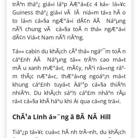
trÃªn tháº¿ giá»i láº­p ÄÆ°á»£c 4 ká»· lá»¥c
Guiness tháº¿ giá»i vÃ lÃ niá»m tá»± hÃ o
to lá»n cá»§a ngÆ°á»i dÃ¢n ÄÃ Náºµng
nÃ³i chung vÃ cá»§a toÃ n thá» ngÆ°á»i
dÃ¢n Viá»t Nam nÃ³i riÃªng.
Tá»« cabin du khÃ¡ch cÃ³ thá» ngáº¯m toÃ n
cáº£nh ÄÃ Náºµng tá»« trÃªn cao má»t
mÃ u xanh mÆ°á»t, mÃ¢y, nÃºi rá»«ng ráº­
m thÃ¡c nÆ°á»c, thÆ°á»ng ngoáº¡n má»t
khung cáº£nh tuyá»t Äáº¹p cá»§a thiÃªn
nhiÃªn. Du khÃ¡ch sáº½ cáº£m nháº­n rÃµ
rá»t cá»§a khÃ­ háº­u khi Äi qua cá»ng trá»i.
ChÃ¹a Linh á»¨ng â BÃ NÃ Hill
Tiáº¿p tá»¥c cuá»c hÃ nh trÃ¬nh, du khÃ¡ch