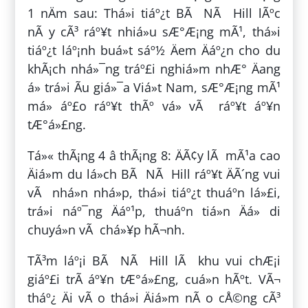
1 nÄm sau: Thá»i tiáº¿t BÃ NÃ Hill lÃºc
nÃ y cÃ³ ráº¥t nhiá»u sÆ°Æ¡ng mÃ¹, thá»i
tiáº¿t láº¡nh buá»t sáº½ Äem Äáº¿n cho du
khÃ¡ch nhá»¯ng tráº£i nghiá»m nhÆ° Äang
á» trá»i Ãu giá»¯a Viá»t Nam, sÆ°Æ¡ng mÃ¹
má» áº£o ráº¥t thÃº vá» vÃ ráº¥t áº¥n
tÆ°á»£ng.
Tá»« thÃ¡ng 4 â thÃ¡ng 8: ÄÃ¢y lÃ mÃ¹a cao
Äiá»m du lá»ch BÃ NÃ Hill ráº¥t ÄÃ´ng vui
vÃ nhá»n nhá»p, thá»i tiáº¿t thuáº­n lá»£i,
trá»i náº¯ng Äáº¹p, thuáº­n tiá»n Äá» di
chuyá»n vÃ chá»¥p hÃ¬nh.
TÃ³m láº¡i BÃ NÃ Hill lÃ khu vui chÆ¡i
giáº£i trÃ­ áº¥n tÆ°á»£ng, cuá»n hÃºt. VÃ¬
tháº¿ Äi vÃ o thá»i Äiá»m nÃ o cÅ©ng cÃ³