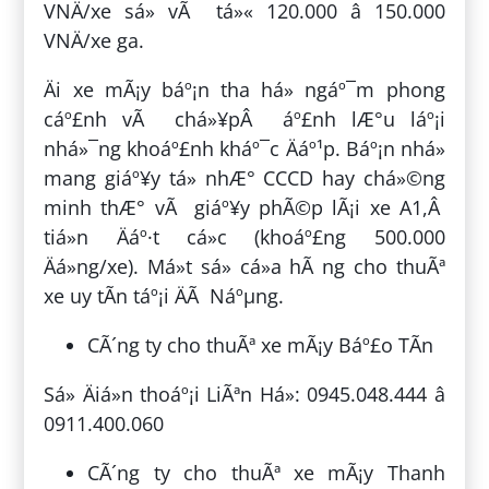
VNÄ/xe sá» vÃ tá»« 120.000 â 150.000
VNÄ/xe ga.
Äi xe mÃ¡y báº¡n tha há» ngáº¯m phong
cáº£nh vÃ chá»¥pÂ áº£nh lÆ°u láº¡i
nhá»¯ng khoáº£nh kháº¯c Äáº¹p. Báº¡n nhá»
mang giáº¥y tá» nhÆ° CCCD hay chá»©ng
minh thÆ° vÃ giáº¥y phÃ©p lÃ¡i xe A1,Â
tiá»n Äáº·t cá»c (khoáº£ng 500.000
Äá»ng/xe). Má»t sá» cá»­a hÃ ng cho thuÃª
xe uy tÃ­n táº¡i ÄÃ Náºµng.
CÃ´ng ty cho thuÃª xe mÃ¡y Báº£o TÃ­n
Sá» Äiá»n thoáº¡i LiÃªn Há»: 0945.048.444 â
0911.400.060
CÃ´ng ty cho thuÃª xe mÃ¡y Thanh