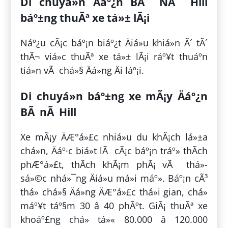
Di chuyá»n Äáº¿n BÃ NÃ Hill
báº±ng thuÃª xe tá»± lÃ¡i
Náº¿u cÃ¡c báº¡n biáº¿t Äiá»u khiá»n Ã´ tÃ´
thÃ¬ viá»c thuÃª xe tá»± lÃ¡i ráº¥t thuáº­n
tiá»n vÃ chá»§ Äá»ng Äi láº¡i.
Di chuyá»n báº±ng xe mÃ¡y Äáº¿n
BÃ nÃ Hill
Xe mÃ¡y ÄÆ°á»£c nhiá»u du khÃ¡ch lá»±a
chá»n, Äáº·c biá»t lÃ cÃ¡c báº¡n tráº» thÃ­ch
phÆ°á»£t, thÃ­ch khÃ¡m phÃ¡ vÃ thá»­
sá»©c nhá»¯ng Äiá»u má»i máº». Báº¡n cÃ³
thá» chá»§ Äá»ng ÄÆ°á»£c thá»i gian, chá»
máº¥t táº§m 30 â 40 phÃºt. GiÃ¡ thuÃª xe
khoáº£ng chá» tá»« 80.000 â 120.000