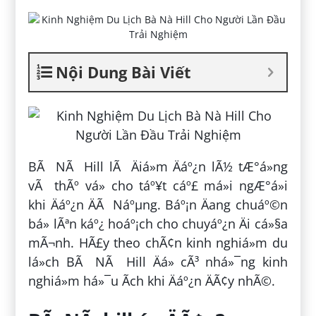
Nội Dung Bài Viết
BÃ NÃ Hill lÃ Äiá»m Äáº¿n lÃ½ tÆ°á»ng
vÃ thÃº vá» cho táº¥t cáº£ má»i ngÆ°á»i
khi Äáº¿n ÄÃ Náºµng. Báº¡n Äang chuáº©n
bá» lÃªn káº¿ hoáº¡ch cho chuyáº¿n Äi cá»§a
mÃ¬nh. HÃ£y theo chÃ¢n kinh nghiá»m du
lá»ch BÃ NÃ Hill Äá» cÃ³ nhá»¯ng kinh
nghiá»m há»¯u Ã­ch khi Äáº¿n ÄÃ¢y nhÃ©.