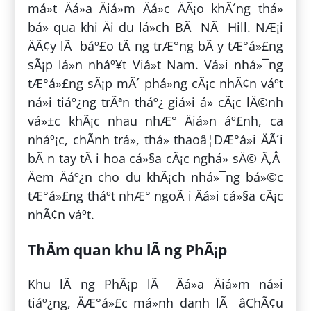
má»t Äá»a Äiá»m Äá»c ÄÃ¡o khÃ´ng thá»
bá» qua khi Äi du lá»ch BÃ NÃ Hill. NÆ¡i
ÄÃ¢y lÃ báº£o tÃ ng trÆ°ng bÃ y tÆ°á»£ng
sÃ¡p lá»n nháº¥t Viá»t Nam. Vá»i nhá»¯ng
tÆ°á»£ng sÃ¡p mÃ´ phá»ng cÃ¡c nhÃ¢n váº­t
ná»i tiáº¿ng trÃªn tháº¿ giá»i á» cÃ¡c lÄ©nh
vá»±c khÃ¡c nhau nhÆ° Äiá»n áº£nh, ca
nháº¡c, chÃ­nh trá», thá» thaoâ¦DÆ°á»i ÄÃ´i
bÃ n tay tÃ i hoa cá»§a cÃ¡c nghá» sÄ© Ã,Â
Äem Äáº¿n cho du khÃ¡ch nhá»¯ng bá»©c
tÆ°á»£ng tháº­t nhÆ° ngoÃ i Äá»i cá»§a cÃ¡c
nhÃ¢n váº­t.
ThÄm quan khu lÃ ng PhÃ¡p
Khu lÃ ng PhÃ¡p lÃ Äá»a Äiá»m ná»i
tiáº¿ng, ÄÆ°á»£c má»nh danh lÃ âChÃ¢u