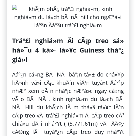
Tráº£i nghiá»m Äi cÃ¡p treo sá»
há»¯u 4 ká»· lá»¥c Guiness tháº¿
giá»i
Äáº¿n cá»ng BÃ NÃ báº¡n tá»± do chá»¥p
hÃ¬nh vá»i cÃ¡c khuÃ´n viÃªn tuyá»t Äáº¹p
nhÆ° xem dÃ n nháº¡c nÆ°á»c ngay cá»ng
vÃ o BÃ NÃ . kinh nghiá»m du lá»ch BÃ
NÃ Hill du khÃ¡ch lÃ m thá»§ tá»¥c lÃªn
cÃ¡p treo vÃ tráº£i nghiá»m Äi cÃ¡p treo cÃ³
chiá»u dÃ i nháº¥t ( (5.771,61m) vÃ ÄÃ¢y
cÅ©ng lÃ tuyáº¿n cÃ¡p treo duy nháº¥t