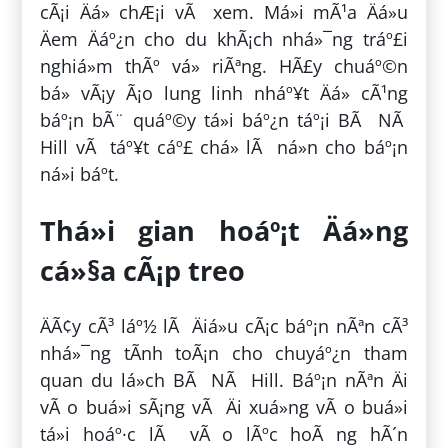
cÃ¡i Äá» chÆ¡i vÃ xem. Má»i mÃ¹a Äá»u
Äem Äáº¿n cho du khÃ¡ch nhá»¯ng tráº£i
nghiá»m thÃº vá» riÃªng. HÃ£y chuáº©n
bá» vÃ¡y Ã¡o lung linh nháº¥t Äá» cÃ¹ng
báº¡n bÃ¨ quáº©y tá»i báº¿n táº¡i BÃ NÃ
Hill vÃ táº¥t cáº£ chá» lÃ ná»n cho báº¡n
ná»i báº­t.
Thá»i gian hoáº¡t Äá»ng
cá»§a cÃ¡p treo
ÄÃ¢y cÃ³ láº½ lÃ Äiá»u cÃ¡c báº¡n nÃªn cÃ³
nhá»¯ng tÃ­nh toÃ¡n cho chuyáº¿n tham
quan du lá»ch BÃ NÃ Hill. Báº¡n nÃªn Äi
vÃ o buá»i sÃ¡ng vÃ Äi xuá»ng vÃ o buá»i
tá»i hoáº·c lÃ vÃ o lÃºc hoÃ ng hÃ´n