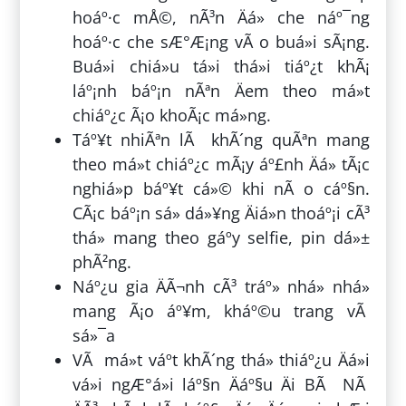
hoáº·c mÅ©, nÃ³n Äá» che náº¯ng
hoáº·c che sÆ°Æ¡ng vÃ o buá»i sÃ¡ng.
Buá»i chiá»u tá»i thá»i tiáº¿t khÃ¡
láº¡nh báº¡n nÃªn Äem theo má»t
chiáº¿c Ã¡o khoÃ¡c má»ng.
Táº¥t nhiÃªn lÃ khÃ´ng quÃªn mang
theo má»t chiáº¿c mÃ¡y áº£nh Äá» tÃ¡c
nghiá»p báº¥t cá»© khi nÃ o cáº§n.
CÃ¡c báº¡n sá»­ dá»¥ng Äiá»n thoáº¡i cÃ³
thá» mang theo gáº­y selfie, pin dá»±
phÃ²ng.
Náº¿u gia ÄÃ¬nh cÃ³ tráº» nhá» nhá»
mang Ã¡o áº¥m, kháº©u trang vÃ
sá»¯a
VÃ má»t váº­t khÃ´ng thá» thiáº¿u Äá»i
vá»i ngÆ°á»i láº§n Äáº§u Äi BÃ NÃ