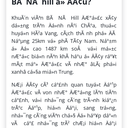
BÃ NÃ hill á» ÄÃ¢u?
KhuÃ´n viÃªn BÃ NÃ Hill ÄÆ°á»£c xÃ¢y
dá»±ng trÃªn Äá»nh nÃºi ChÃºa, thuá»c
huyá»n HÃ²a Vang, cÃ¡ch thÃ nh phá» ÄÃ
Náºµng 25km vá» phÃ­ TÃ¢y Nam. Náº±m
á» Äá» cao 1487 km soÂ vá»i má»±c
nÆ°á»c biá»n nÃªn khÃ­ háº­u á» ÄÃ¢y ráº¥t
mÃ¡t máº» ÄÆ°á»£c vÃ­ nhÆ° âLÃ¡ phá»i
xanhâ cá»§a miá»n Trung.
NÆ¡i ÄÃ¢y cÃ³ cáº£nh quan tuyá»t Äáº¹p
ÄÆ°á»£c vÃ­ von nhÆ° ÄÆ°á»ng lÃªn tiÃªn
cáº£nh, vá»i nhá»¯ng cÃ´ng trÃ¬nh kiáº¿n
trÃºc Äáº¹p, hiá»n Äáº¡i, sang trá»ng,
nhá»¯ng cÃ´ng viÃªn chá»§ Äá» háº¥p dáº«n
vÃ cáº£ nhá»¯ng trÃ² chÆ¡i hiá»n Äáº¡i