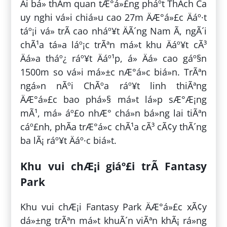
Äi bá» thÄm quan tÆ°á»£ng pháº­t ThÃ­ch Ca
uy nghi vá»i chiá»u cao 27m ÄÆ°á»£c Äáº·t
táº¡i vá» trÃ­ cao nháº¥t ÄÃ´ng Nam Ã, ngÃ´i
chÃ¹a tá»a láº¡c trÃªn má»t khu Äáº¥t cÃ³
Äá»a tháº¿ ráº¥t Äáº¹p, á» Äá» cao gáº§n
1500m so vá»i má»±c nÆ°á»c biá»n. TrÃªn
ngá»n nÃºi ChÃºa ráº¥t linh thiÃªng
ÄÆ°á»£c bao phá»§ má»t lá»p sÆ°Æ¡ng
mÃ¹, má» áº£o nhÆ° chá»n bá»ng lai tiÃªn
cáº£nh, phÃ­a trÆ°á»c chÃ¹a cÃ³ cÃ¢y thÃ´ng
ba lÃ¡ ráº¥t Äáº·c biá»t.
Khu vui chÆ¡i giáº£i trÃ­ Fantasy
Park
Khu vui chÆ¡i Fantasy Park ÄÆ°á»£c xÃ¢y
dá»±ng trÃªn má»t khuÃ´n viÃªn khÃ¡ rá»ng