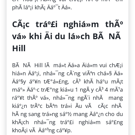
phÃ­ láº¡i khÃ¡ Äáº¯t Äá».
CÃ¡c tráº£i nghiá»m thÃº
vá» khi Äi du lá»ch BÃ NÃ
Hill
BÃ NÃ Hill lÃ má»t Äá»a Äiá»m vui chÆ¡i
hiá»n Äáº¡i, nhá»¯ng cÃ´ng viÃªn chá»§ Äá»
Äáº§y áº¥n tÆ°á»£ng, cÃ³ khÃ­ háº­u mÃ¡t
máº» Äáº·c trÆ°ng kiá»u 1 ngÃ y cÃ³ 4 mÃ¹a
ráº¥t thÃº vá», nhá»¯ng ngÃ´i nhÃ mang
kiáº¿n trÃºc bÃªn trá»i Ãu vÃ cÃ¡c nhÃ
hÃ ng sang trá»ng sáº½ mang Äáº¿n cho du
khÃ¡ch nhá»¯ng tráº£i nghiá»m sáº£ng
khoÃ¡i vÃ Äáº³ng cáº¥p.