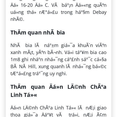
Äá» 16-20 Äá» C. VÃ báº¡n Äá»«ng quÃªn
uá»ng thá»­ rÆ°á»£u trong háº§m Debay
nhÃ©.
ThÄm quan nhÃ bia
NhÃ bia lÃ náº±m giá»¯a khuÃ´n viÃªn
xanh mÃ¡t, yÃªn bÃ¬nh. Vá»i táº¥m bia cao
1m8 ghi nháº­n nhá»¯ng cáº£nh sáº¯c cá»§a
BÃ NÃ Hill, xung quanh lÃ nhá»¯ng bá»©c
tÆ°á»£ng tráº¯ng uy nghi.
ThÄm quan Äá»n LÄ©nh ChÃºa
Linh Tá»«
Äá»n LÄ©nh ChÃºa Linh Tá»« lÃ nÆ¡i giao
thoa giá»¯a Äáº¥t vÃ trá»i, nÆ¡i Ã¢m