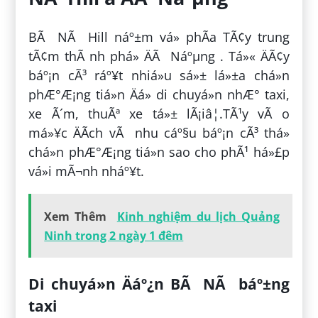
BÃ NÃ Hill náº±m vá» phÃ­a TÃ¢y trung
tÃ¢m thÃ nh phá» ÄÃ Náºµng . Tá»« ÄÃ¢y
báº¡n cÃ³ ráº¥t nhiá»u sá»± lá»±a chá»n
phÆ°Æ¡ng tiá»n Äá» di chuyá»n nhÆ° taxi,
xe Ã´m, thuÃª xe tá»± lÃ¡iâ¦.TÃ¹y vÃ o
má»¥c ÄÃ­ch vÃ nhu cáº§u báº¡n cÃ³ thá»
chá»n phÆ°Æ¡ng tiá»n sao cho phÃ¹ há»£p
vá»i mÃ¬nh nháº¥t.
Xem Thêm
Kinh nghiệm du lịch Quảng
Ninh trong 2 ngày 1 đêm
Di chuyá»n Äáº¿n BÃ NÃ báº±ng
taxi