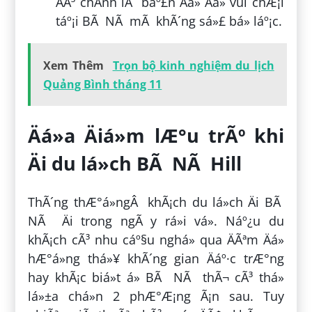
ÄÃ³ chÃ­nh lÃ báº£n Äá» Äá» vui chÆ¡i
táº¡i BÃ NÃ mÃ khÃ´ng sá»£ bá» láº¡c.
Xem Thêm
Trọn bộ kinh nghiệm du lịch
Quảng Bình tháng 11
Äá»a Äiá»m lÆ°u trÃº khi
Äi du lá»ch BÃ NÃ Hill
ThÃ´ng thÆ°á»ngÂ khÃ¡ch du lá»ch Äi BÃ
NÃ Äi trong ngÃ y rá»i vá». Náº¿u du
khÃ¡ch cÃ³ nhu cáº§u nghá» qua ÄÃªm Äá»
hÆ°á»ng thá»¥ khÃ´ng gian Äáº·c trÆ°ng
hay khÃ¡c biá»t á» BÃ NÃ thÃ¬ cÃ³ thá»
lá»±a chá»n 2 phÆ°Æ¡ng Ã¡n sau. Tuy