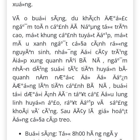
xuá»ng.
VÃ o buá»i sÃ¡ng, du khÃ¡ch ÄÆ°á»£c
ngáº¯m toÃ n cáº£nh ÄÃ Náºµng tá»« trÃªn
cao, má»t khung cáº£nh tuyá»t Äáº¹p, má»t
mÃ u xanh ngáº¯t cá»§a cÃ¡nh rá»«ng
nguyÃªn sinh, nhá»¯ng Äá»i cÃ¢y trÃ¹ng
Äiá»p xung quanh nÃºi BÃ NÃ , ngáº¯m
nhÃ¬n dÃ²ng suá»i tÃ³c tiÃªn huyá»n bÃ­
quanh nÄm nÆ°á»c Äá» Äá» Äáº¿n
ÄÆ°á»ng lÃªn tiÃªn cáº£nh BÃ NÃ , buá»i
tá»i dÆ°á»i Ã¡nh ÄÃ¨n táº¥t cáº£ Äá»u lung
linh huyá»n áº£o, ráº¥t Äáº¹p vÃ sáº£ng
khoÃ¡i vÃ´ cÃ¹ng. Sau ÄÃ¢y lÃ giá» hoáº¡t
Äá»ng cá»§a cÃ¡p treo.
Buá»i sÃ¡ng: Tá»« 8h00 hÃ ng ngÃ y