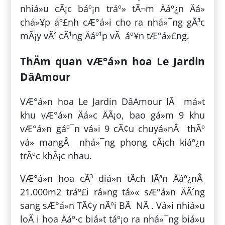
nhiá»u cÃ¡c báº¡n tráº» tÃ¬m Äáº¿n Äá»
chá»¥p áº£nh cÆ°á»i cho ra nhá»¯ng gÃ³c
mÃ¡y vÃ´ cÃ¹ng Äáº¹p vÃ áº¥n tÆ°á»£ng.
ThÄm quan vÆ°á»n hoa Le Jardin
DâAmour
VÆ°á»n hoa Le Jardin DâAmour lÃ má»t
khu vÆ°á»n Äá»c ÄÃ¡o, bao gá»m 9 khu
vÆ°á»n gáº¯n vá»i 9 cÃ¢u chuyá»nÂ thÃº
vá» mangÂ nhá»¯ng phong cÃ¡ch kiáº¿n
trÃºc khÃ¡c nhau.
VÆ°á»n hoa cÃ³ diá»n tÃ­ch lÃªn Äáº¿nÂ
21.000m2 tráº£i rá»ng tá»« sÆ°á»n ÄÃ´ng
sang sÆ°á»n TÃ¢y nÃºi BÃ NÃ . Vá»i nhiá»u
loÃ i hoa Äáº·c biá»t táº¡o ra nhá»¯ng biá»u