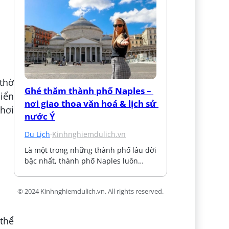
 thờ
Ghé thăm thành phố Naples – 
iển
nơi giao thoa văn hoá & lịch sử 
hơi
nước Ý
Du Lịch
·
Kinhnghiemdulich.vn
Là một trong những thành phố lâu đời 
bậc nhất, thành phố Naples luôn…
© 2024 Kinhnghiemdulich.vn. All rights reserved.
thể