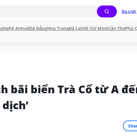
Du Lịch 
ng
Nghệ An
Huế
Đà Nẵng
Nha Trang
Đà Lạt
Hồ Chí Minh
Cần Thơ
Phú 
h bãi biển Trà Cổ từ A đến
 dịch’
Sha