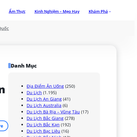
Ẩm Thực
Kinh Nghiệm – Mẹo Hay
Khám Phá
Quốc
Danh Mục
 
Địa Điểm Ăn Uống
(250)
Du Lịch
(1.195)
Du Lịch An Giang
(41)
Du Lịch Australia
(6)
Du Lịch Bà Rịa – Vũng Tàu
(17)
Du Lịch Bắc Giang
(278)
Du Lịch Bắc Kạn
(192)
re
Du Lịch Bạc Liêu
(16)