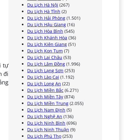
Du Lịch Hà Nội
(267)
Du Lịch Hà Tĩnh
(2)
Du Lịch Hải Phòng
(1.501)
Du Lịch Hậu Giang
(16)
Du Lịch Hòa Bình
(545)
Du Lịch Khánh Hòa
(36)
Du Lịch Kiên Giang
(51)
Du Lịch Kon Tum
(7)
Du Lịch Lai Châu
(53)
Du Lịch Lâm Đồng
(1.996)
i tự
Du Lịch Lạng Sơn
(253)
n đi
Du Lịch Lào Cai
(1.192)
oảng
Du Lịch Long An
(22)
Du Lịch Miền Bắc
(6.271)
Du Lịch Miền Tây
(874)
Du Lịch Miền Trung
(2.055)
Du Lịch Nam Định
(5)
Du Lịch Nghệ An
(136)
Du Lịch Ninh Bình
(696)
Du Lịch Ninh Thuận
(9)
Du Lịch Phú Thọ
(253)