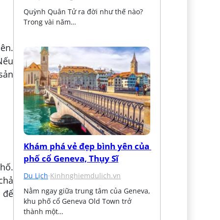
Quỳnh Quân Tử ra đời như thế nào? 
Trong vài năm…
iên.
Nếu
 sản
Khám phá vẻ đẹp bình yên của 
phố cổ Geneva, Thụy Sĩ
hố.
Du Lịch
·
Kinhnghiemdulich.vn
 chả
Nằm ngay giữa trung tâm của Geneva, 
a để
khu phố cổ Geneva Old Town trở 
thành một…