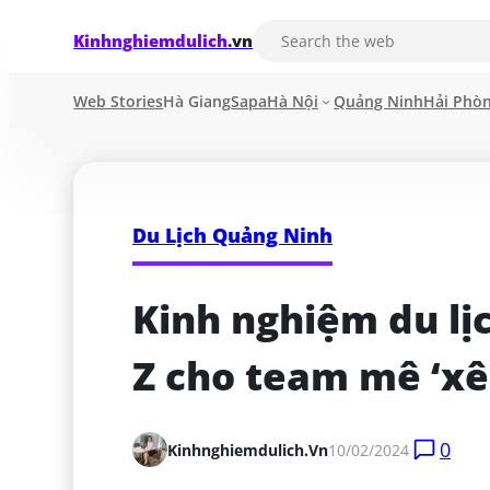
Kinhnghiemdulich
.vn
Web Stories
Hà Giang
Sapa
Hà Nội
Quảng Ninh
Hải Phò
Du Lịch Quảng Ninh
Kinh nghiệm du lịc
Z cho team mê ‘xê
0
Kinhnghiemdulich.vn
10/02/2024