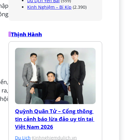
Du Lịch Yên Bái
(559)
nhập
Kinh Nghiệm – Bí Kíp
(2.390)
Đông
Thịnh Hành
iển,
 ra,
 hội
Quỳnh Quân Tử – Cổng thông 
tin cảnh báo lừa đảo uy tín tại 
Việt Nam 2026
Du Lịch
·
Kinhnghiemdulich.vn