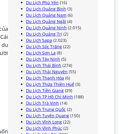
Du Lịch Phú Yên
(16)
Du Lịch Quảng Bình
(3)
Du Lịch Quảng Nam
(6)
Du Lịch Quảng Ngãi
(4)
Du Lịch Quảng Ninh
(2.015)
 của
Du Lịch Quảng Trị
(2)
 Cái
Du Lịch Sapa
(2.023)
ụ du
Du Lịch Sóc Trăng
(22)
ười
Du Lịch Sơn La
(8)
Du Lịch Tây Ninh
(5)
Du Lịch Thái Bình
(274)
Du Lịch Thái Nguyên
(55)
Du Lịch Thanh Hóa
(6)
Du Lịch Thừa Thiên Huế
(3)
Du Lịch Tiền Giang
(29)
Du Lịch TP Hồ Chí Minh
(188)
Du Lịch Trà Vinh
(14)
Du Lịch Trung Quốc
(2)
Du Lịch Tuyên Quang
(150)
Du Lịch Vĩnh Long
(22)
Du Lịch Vĩnh Phúc
(2)
uốn