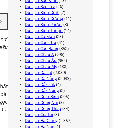
Du Lịch Bắc Ninh
(13)
Du Lịch Bến Tre
(26)
Du Lịch Bình Định
(7)
Du Lịch Bình Dương
(11)
Du Lịch Bình Phước
(3)
Du Lịch Bình Thuận
(14)
Du Lịch Cà Mau
(25)
 nơi
Du Lịch Cần Thơ
(41)
hiểu
Du Lịch Cao Bằng
(352)
Du Lịch Châu Á
(996)
Du Lịch Châu Âu
(954)
Du Lịch Châu Mỹ
(138)
Du Lịch Đà Lạt
(2.039)
Du Lịch Đà Nẵng
(2.033)
Du Lịch Đắk Lắk
(4)
nhất
Du Lịch Đắk Nông
(2)
dài
Du Lịch Điện Biên
(205)
gọc
Du Lịch Đồng Nai
(3)
Du Lịch Đồng Tháp
(34)
 Cà
Du Lịch Gia Lai
(3)
Du Lịch Hà Giang
(1.357)
Du Lịch Hà Nam
(4)