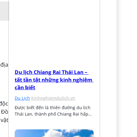
 địa
Du lịch Chiang Rai Thái Lan – 
tất tần tật những kinh nghiệm 
cần biết
Du Lịch
·
Kinhnghiemdulich.vn
 độc
Được biết đến là thiên đường du lịch 
i Đồ
Thái Lan, thành phố Chiang Rai hấp…
 vật