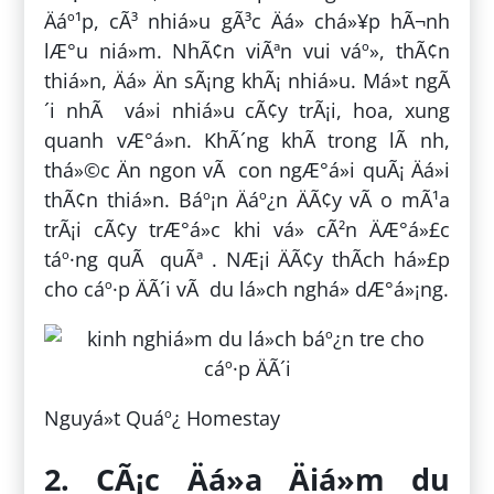
Äáº¹p, cÃ³ nhiá»u gÃ³c Äá» chá»¥p hÃ¬nh
lÆ°u niá»m. NhÃ¢n viÃªn vui váº», thÃ¢n
thiá»n, Äá» Än sÃ¡ng khÃ¡ nhiá»u. Má»t ngÃ
´i nhÃ vá»i nhiá»u cÃ¢y trÃ¡i, hoa, xung
quanh vÆ°á»n. KhÃ´ng khÃ­ trong lÃ nh,
thá»©c Än ngon vÃ con ngÆ°á»i quÃ¡ Äá»i
thÃ¢n thiá»n. Báº¡n Äáº¿n ÄÃ¢y vÃ o mÃ¹a
trÃ¡i cÃ¢y trÆ°á»c khi vá» cÃ²n ÄÆ°á»£c
táº·ng quÃ quÃª . NÆ¡i ÄÃ¢y thÃ­ch há»£p
cho cáº·p ÄÃ´i vÃ du lá»ch nghá» dÆ°á»¡ng.
Nguyá»t Quáº¿ Homestay
2. CÃ¡c Äá»a Äiá»m du