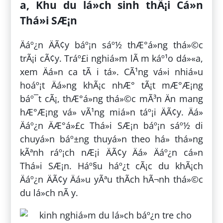
a, Khu du lá»ch sinh thÃ¡i Cá»n
Thá»i SÆ¡n
Äáº¿n ÄÃ¢y báº¡n sáº½ thÆ°á»ng thá»©c
trÃ¡i cÃ¢y. Tráº£i nghiá»m lÃ m káº¹o dá»«a,
xem Äá»n ca tÃ i tá»­. CÃ¹ng vá»i nhiá»u
hoáº¡t Äá»ng khÃ¡c nhÆ° tÃ¡t mÆ°Æ¡ng
báº¯t cÃ¡, thÆ°á»ng thá»©c mÃ³n Än mang
hÆ°Æ¡ng vá» vÃ¹ng miá»n táº¡i ÄÃ¢y. Äá»
Äáº¿n ÄÆ°á»£c Thá»i SÆ¡n báº¡n sáº½ di
chuyá»n báº±ng thuyá»n theo há» thá»ng
kÃªnh ráº¡ch nÆ¡i ÄÃ¢y Äá» Äáº¿n cá»n
Thá»i SÆ¡n. Háº§u háº¿t cÃ¡c du khÃ¡ch
Äáº¿n ÄÃ¢y Äá»u yÃªu thÃ­ch hÃ¬nh thá»©c
du lá»ch nÃ y.