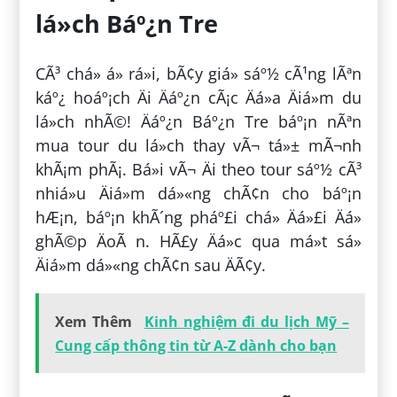
lá»ch Báº¿n Tre
CÃ³ chá» á» rá»i, bÃ¢y giá» sáº½ cÃ¹ng lÃªn
káº¿ hoáº¡ch Äi Äáº¿n cÃ¡c Äá»a Äiá»m du
lá»ch nhÃ©! Äáº¿n Báº¿n Tre báº¡n nÃªn
mua tour du lá»ch thay vÃ¬ tá»± mÃ¬nh
khÃ¡m phÃ¡. Bá»i vÃ¬ Äi theo tour sáº½ cÃ³
nhiá»u Äiá»m dá»«ng chÃ¢n cho báº¡n
hÆ¡n, báº¡n khÃ´ng pháº£i chá» Äá»£i Äá»
ghÃ©p ÄoÃ n. HÃ£y Äá»c qua má»t sá»
Äiá»m dá»«ng chÃ¢n sau ÄÃ¢y.
Xem Thêm
Kinh nghiệm đi du lịch Mỹ –
Cung cấp thông tin từ A-Z dành cho bạn