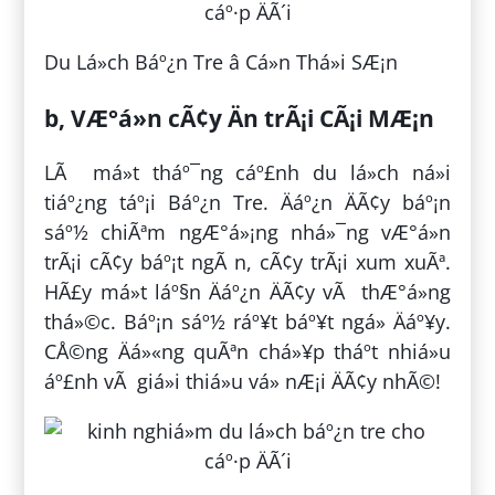
Du Lá»ch Báº¿n Tre â Cá»n Thá»i SÆ¡n
b, VÆ°á»n cÃ¢y Än trÃ¡i CÃ¡i MÆ¡n
LÃ má»t tháº¯ng cáº£nh du lá»ch ná»i
tiáº¿ng táº¡i Báº¿n Tre. Äáº¿n ÄÃ¢y báº¡n
sáº½ chiÃªm ngÆ°á»¡ng nhá»¯ng vÆ°á»n
trÃ¡i cÃ¢y báº¡t ngÃ n, cÃ¢y trÃ¡i xum xuÃª.
HÃ£y má»t láº§n Äáº¿n ÄÃ¢y vÃ thÆ°á»ng
thá»©c. Báº¡n sáº½ ráº¥t báº¥t ngá» Äáº¥y.
CÅ©ng Äá»«ng quÃªn chá»¥p tháº­t nhiá»u
áº£nh vÃ giá»i thiá»u vá» nÆ¡i ÄÃ¢y nhÃ©!