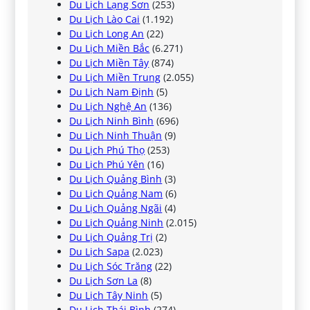
Du Lịch Lạng Sơn
(253)
Du Lịch Lào Cai
(1.192)
Du Lịch Long An
(22)
Du Lịch Miền Bắc
(6.271)
Du Lịch Miền Tây
(874)
Du Lịch Miền Trung
(2.055)
Du Lịch Nam Định
(5)
Du Lịch Nghệ An
(136)
Du Lịch Ninh Bình
(696)
Du Lịch Ninh Thuận
(9)
Du Lịch Phú Thọ
(253)
Du Lịch Phú Yên
(16)
Du Lịch Quảng Bình
(3)
Du Lịch Quảng Nam
(6)
Du Lịch Quảng Ngãi
(4)
Du Lịch Quảng Ninh
(2.015)
Du Lịch Quảng Trị
(2)
Du Lịch Sapa
(2.023)
Du Lịch Sóc Trăng
(22)
Du Lịch Sơn La
(8)
Du Lịch Tây Ninh
(5)
Du Lịch Thái Bình
(274)