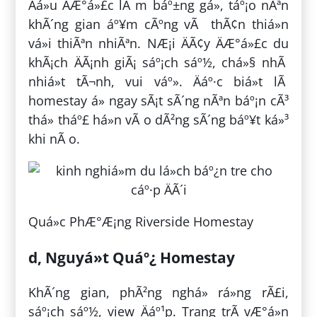
Äá»u ÄÆ°á»£c lÃ m báº±ng gá», táº¡o nÃªn
khÃ´ng gian áº¥m cÃºng vÃ thÃ¢n thiá»n
vá»i thiÃªn nhiÃªn. NÆ¡i ÄÃ¢y ÄÆ°á»£c du
khÃ¡ch ÄÃ¡nh giÃ¡ sáº¡ch sáº½, chá»§ nhÃ
nhiá»t tÃ¬nh, vui váº». Äáº·c biá»t lÃ
homestay á» ngay sÃ¡t sÃ´ng nÃªn báº¡n cÃ³
thá» tháº£ há»n vÃ o dÃ²ng sÃ´ng báº¥t ká»³
khi nÃ o.
Quá»c PhÆ°Æ¡ng Riverside Homestay
d, Nguyá»t Quáº¿ Homestay
KhÃ´ng gian, phÃ²ng nghá» rá»ng rÃ£i,
sáº¡ch sáº½, view Äáº¹p. Trang trÃ­ vÆ°á»n