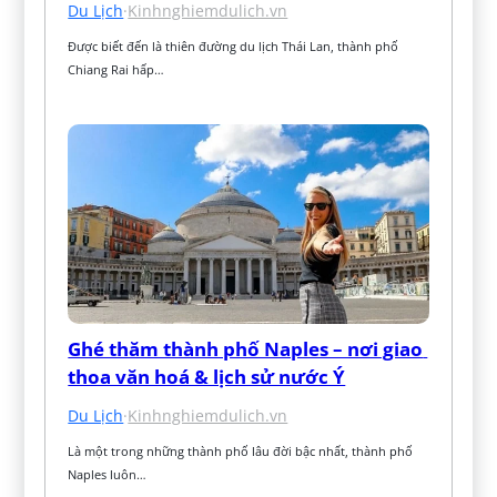
Du Lịch
·
Kinhnghiemdulich.vn
Được biết đến là thiên đường du lịch Thái Lan, thành phố 
Chiang Rai hấp…
Ghé thăm thành phố Naples – nơi giao 
thoa văn hoá & lịch sử nước Ý
Du Lịch
·
Kinhnghiemdulich.vn
Là một trong những thành phố lâu đời bậc nhất, thành phố 
Naples luôn…