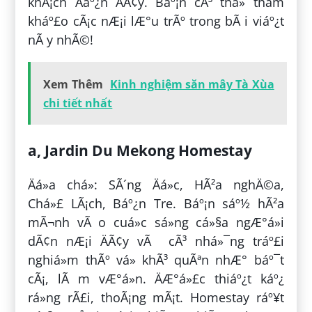
khÃ¡ch Äáº¿n ÄÃ¢y. Báº¡n cÃ³ thá» tham
kháº£o cÃ¡c nÆ¡i lÆ°u trÃº trong bÃ i viáº¿t
nÃ y nhÃ©!
Xem Thêm
Kinh nghiệm săn mây Tà Xùa
chi tiết nhất
a, Jardin Du Mekong Homestay
Äá»a chá»: SÃ´ng Äá»c, HÃ²a nghÄ©a,
Chá»£ LÃ¡ch, Báº¿n Tre. Báº¡n sáº½ hÃ²a
mÃ¬nh vÃ o cuá»c sá»ng cá»§a ngÆ°á»i
dÃ¢n nÆ¡i ÄÃ¢y vÃ cÃ³ nhá»¯ng tráº£i
nghiá»m thÃº vá» khÃ³ quÃªn nhÆ° báº¯t
cÃ¡, lÃ m vÆ°á»n. ÄÆ°á»£c thiáº¿t káº¿
rá»ng rÃ£i, thoÃ¡ng mÃ¡t. Homestay ráº¥t