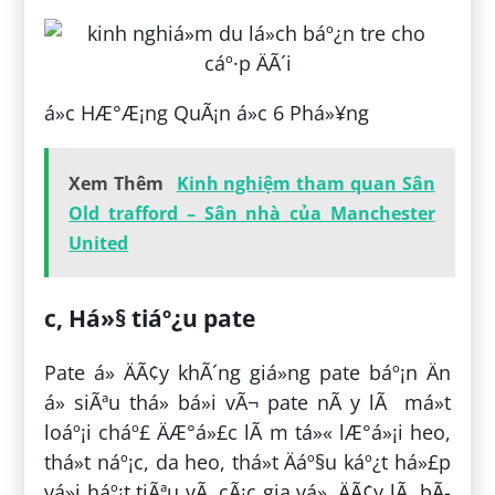
á»c HÆ°Æ¡ng QuÃ¡n á»c 6 Phá»¥ng
Xem Thêm
Kinh nghiệm tham quan Sân
Old trafford – Sân nhà của Manchester
United
c, Há»§ tiáº¿u pate
Pate á» ÄÃ¢y khÃ´ng giá»ng pate báº¡n Än
á» siÃªu thá» bá»i vÃ¬ pate nÃ y lÃ má»t
loáº¡i cháº£ ÄÆ°á»£c lÃ m tá»« lÆ°á»¡i heo,
thá»t náº¡c, da heo, thá»t Äáº§u káº¿t há»£p
vá»i háº¡t tiÃªu vÃ cÃ¡c gia vá». ÄÃ¢y lÃ bÃ­