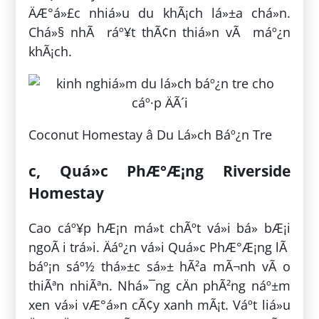
ÄÆ°á»£c nhiá»u du khÃ¡ch lá»±a chá»n.
Chá»§ nhÃ ráº¥t thÃ¢n thiá»n vÃ máº¿n
khÃ¡ch.
Coconut Homestay â Du Lá»ch Báº¿n Tre
c, Quá»c PhÆ°Æ¡ng Riverside
Homestay
Cao cáº¥p hÆ¡n má»t chÃºt vá»i bá» bÆ¡i
ngoÃ i trá»i. Äáº¿n vá»i Quá»c PhÆ°Æ¡ng lÃ
báº¡n sáº½ thá»±c sá»± hÃ²a mÃ¬nh vÃ o
thiÃªn nhiÃªn. Nhá»¯ng cÄn phÃ²ng náº±m
xen vá»i vÆ°á»n cÃ¢y xanh mÃ¡t. Váº­t liá»u