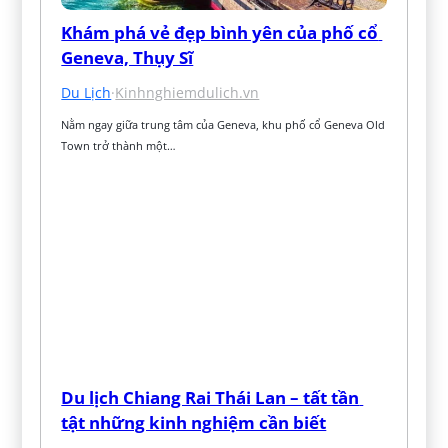
Khám phá vẻ đẹp bình yên của phố cổ 
Geneva, Thụy Sĩ
Du Lịch
·
Kinhnghiemdulich.vn
Nằm ngay giữa trung tâm của Geneva, khu phố cổ Geneva Old 
Town trở thành một…
Du lịch Chiang Rai Thái Lan – tất tần 
tật những kinh nghiệm cần biết