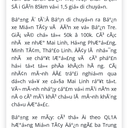
SÃ i GÃ²n 85km vá»i 1,5 giá» di chuyá»n.
Báº±ng Ã´ tÃ´:Â Báº¡n di chuyá»n ra Báº¿n
xe Miá»n TÃ¢y vÃ ÄÃ³n xe vá» Báº¿n Tre.
GiÃ¡ vÃ© chá» tá»« 50k â 100k. CÃ³ cÃ¡c
nhÃ xe nhÆ° Mai Linh, Há»ng PhÆ°á»£ng,
Minh TÃ¢m, Tháº£o Linh. ÄÃ¢y lÃ nhá»¯ng
nhÃ xe cháº¥t lÆ°á»£ng vÃ cÃ³ pháº£n
há»i tá»t tá»« phÃ­a khÃ¡ch hÃ ng. CÃ¡
nhÃ¢n mÃ¬nh ÄÃ£ tráº£i nghiá»m qua
dá»ch vá»¥ xe cá»§a Mai Linh ráº¥t tá»t.
VÃ¬ mÃ¬nh nháº¡y cáº£m vá»i mÃ¹i nÃªn xe
nÃ o cÃ³ mÃ¹i khÃ³ chá»u lÃ mÃ¬nh khÃ´ng
chá»u ÄÆ°á»£c.
Báº±ng xe mÃ¡y: cÃ³ thá» Äi theo QL1A
hÆ°á»ng Miá»n TÃ¢y Äáº¿n ngÃ£ ba Trung