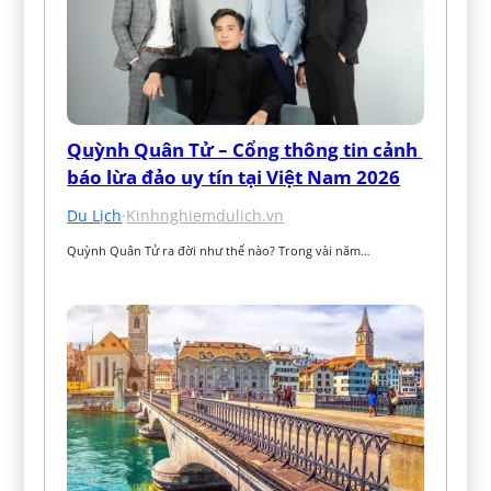
Quỳnh Quân Tử – Cổng thông tin cảnh 
báo lừa đảo uy tín tại Việt Nam 2026
Du Lịch
·
Kinhnghiemdulich.vn
Quỳnh Quân Tử ra đời như thế nào? Trong vài năm…