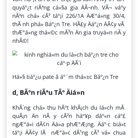
quyáº¿t riÃªng cá»§a gia ÄÃ¬nh. VÃ¬ váº­y
nÃªn chá» cÃ³ táº¡i 226/1A ÄÆ°á»ng 30/4,
thÃ nh phá» Báº¿n Tre. HÃ£y Äáº¿n ÄÃ¢y vÃ
thÆ°á»ng thá»©c mÃ³n Än gia truyá»n nÃ y
nhÃ©!
Há»§ tiáº¿u pate â áº¨m thá»±c Báº¿n Tre
d, BÃºn riÃªu TÃº Äiá»n
KhÃ´ng chá» thu hÃºt khÃ¡ch du lá»ch mÃ
quÃ¡n Än nÃ y cÃ²n háº¥p dáº«n cáº£
ngÆ°á»i dÃ¢n Äá»a phÆ°Æ¡ng. Äáº·c biá»t
táº¡i ÄÃ¢y lÃ nÆ°á»c dÃ¹ng cÃ³ vá» chua