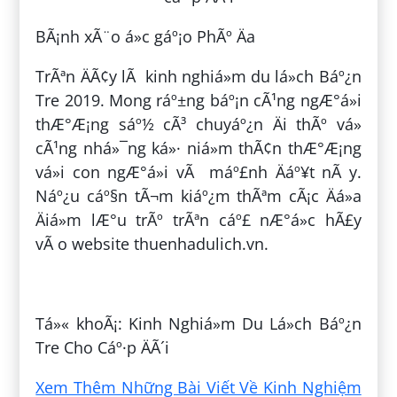
BÃ¡nh xÃ¨o á»c gáº¡o PhÃº Äa
TrÃªn ÄÃ¢y lÃ kinh nghiá»m du lá»ch Báº¿n
Tre 2019. Mong ráº±ng báº¡n cÃ¹ng ngÆ°á»i
thÆ°Æ¡ng sáº½ cÃ³ chuyáº¿n Äi thÃº vá»
cÃ¹ng nhá»¯ng ká»· niá»m thÃ¢n thÆ°Æ¡ng
vá»i con ngÆ°á»i vÃ máº£nh Äáº¥t nÃ y.
Náº¿u cáº§n tÃ¬m kiáº¿m thÃªm cÃ¡c Äá»a
Äiá»m lÆ°u trÃº trÃªn cáº£ nÆ°á»c hÃ£y
vÃ o website thuenhadulich.vn.
ÄÄng bá»i:
PhÃºc VÃµ
Tá»« khoÃ¡: Kinh Nghiá»m Du Lá»ch Báº¿n
Tre Cho Cáº·p ÄÃ´i
Xem Thêm Những Bài Viết Về Kinh Nghiệm