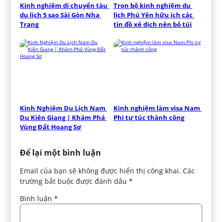
Kinh nghiệm di chuyển tàu 
Trọn bộ kinh nghiệm du 
du lịch 5 sao Sài Gòn Nha 
lịch Phú Yên hữu ích các 
Trang
tín đồ xê dịch nên bỏ túi
Kinh Nghiệm Du Lịch Nam 
Kinh nghiệm làm visa Nam 
Du Kiên Giang | Khám Phá 
Phi tự túc thành công
Vùng Đất Hoang Sơ
Để lại một bình luận
Email của bạn sẽ không được hiển thị công khai.
Các
trường bắt buộc được đánh dấu
*
Bình luận
*