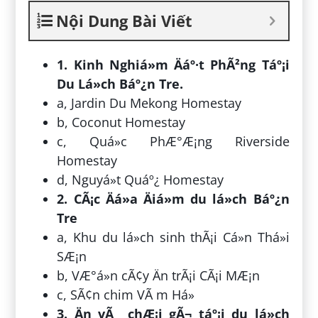
Nội Dung Bài Viết
1. Kinh Nghiá»m Äáº·t PhÃ²ng Táº¡i
Du Lá»ch Báº¿n Tre.
a, Jardin Du Mekong Homestay
b, Coconut Homestay
c, Quá»c PhÆ°Æ¡ng Riverside
Homestay
d, Nguyá»t Quáº¿ Homestay
2. CÃ¡c Äá»a Äiá»m du lá»ch Báº¿n
Tre
a, Khu du lá»ch sinh thÃ¡i Cá»n Thá»i
SÆ¡n
b, VÆ°á»n cÃ¢y Än trÃ¡i CÃ¡i MÆ¡n
c, SÃ¢n chim VÃ m Há»
3. Än vÃ chÆ¡i gÃ¬ táº¡i du lá»ch