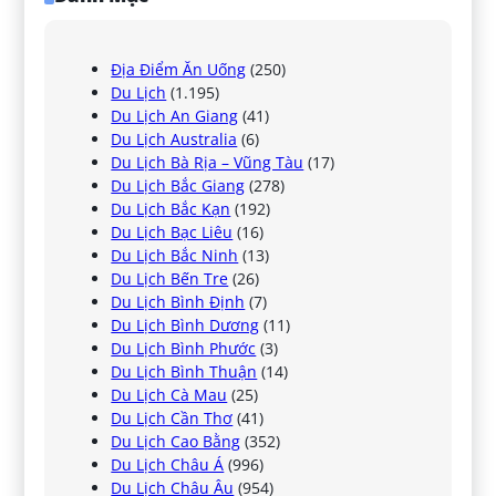
Địa Điểm Ăn Uống
(250)
Du Lịch
(1.195)
Du Lịch An Giang
(41)
Du Lịch Australia
(6)
Du Lịch Bà Rịa – Vũng Tàu
(17)
Du Lịch Bắc Giang
(278)
Du Lịch Bắc Kạn
(192)
Du Lịch Bạc Liêu
(16)
Du Lịch Bắc Ninh
(13)
Du Lịch Bến Tre
(26)
Du Lịch Bình Định
(7)
Du Lịch Bình Dương
(11)
Du Lịch Bình Phước
(3)
Du Lịch Bình Thuận
(14)
Du Lịch Cà Mau
(25)
Du Lịch Cần Thơ
(41)
Du Lịch Cao Bằng
(352)
Du Lịch Châu Á
(996)
Du Lịch Châu Âu
(954)