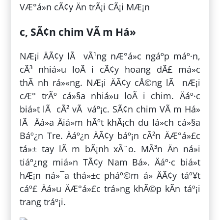
VÆ°á»n cÃ¢y Än trÃ¡i CÃ¡i MÆ¡n
c, SÃ¢n chim VÃ m Há»
NÆ¡i ÄÃ¢y lÃ vÃ¹ng nÆ°á»c ngáº­p máº·n,
cÃ³ nhiá»u loÃ i cÃ¢y hoang dÃ£ má»c
thÃ nh rá»«ng. NÆ¡i ÄÃ¢y cÅ©ng lÃ nÆ¡i
cÆ° trÃº cá»§a nhiá»u loÃ i chim. Äáº·c
biá»t lÃ cÃ² vÃ váº¡c. SÃ¢n chim VÃ m Há»
lÃ Äá»a Äiá»m hÃºt khÃ¡ch du lá»ch cá»§a
Báº¿n Tre. Äáº¿n ÄÃ¢y báº¡n cÃ²n ÄÆ°á»£c
tá»± tay lÃ m bÃ¡nh xÃ¨o. MÃ³n Än ná»i
tiáº¿ng miá»n TÃ¢y Nam Bá». Äáº·c biá»t
hÆ¡n ná»¯a thá»±c pháº©m á» ÄÃ¢y táº¥t
cáº£ Äá»u ÄÆ°á»£c trá»ng khÃ©p kÃ­n táº¡i
trang tráº¡i.