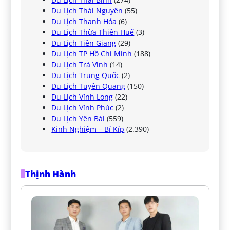
Du Lịch Thái Nguyên
(55)
Du Lịch Thanh Hóa
(6)
Du Lịch Thừa Thiên Huế
(3)
Du Lịch Tiền Giang
(29)
Du Lịch TP Hồ Chí Minh
(188)
Du Lịch Trà Vinh
(14)
Du Lịch Trung Quốc
(2)
Du Lịch Tuyên Quang
(150)
Du Lịch Vĩnh Long
(22)
Du Lịch Vĩnh Phúc
(2)
Du Lịch Yên Bái
(559)
Kinh Nghiệm – Bí Kíp
(2.390)
Thịnh Hành