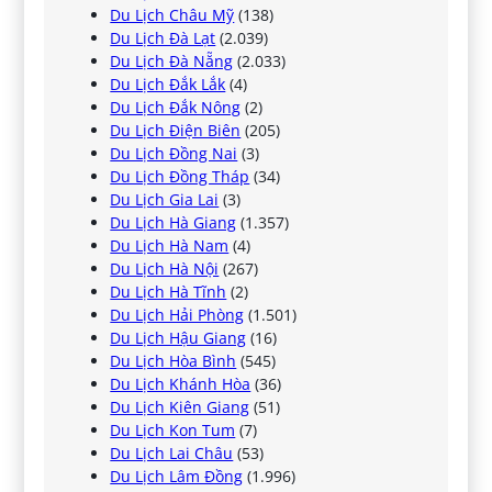
Du Lịch Châu Mỹ
(138)
Du Lịch Đà Lạt
(2.039)
Du Lịch Đà Nẵng
(2.033)
Du Lịch Đắk Lắk
(4)
Du Lịch Đắk Nông
(2)
Du Lịch Điện Biên
(205)
Du Lịch Đồng Nai
(3)
Du Lịch Đồng Tháp
(34)
Du Lịch Gia Lai
(3)
Du Lịch Hà Giang
(1.357)
Du Lịch Hà Nam
(4)
Du Lịch Hà Nội
(267)
Du Lịch Hà Tĩnh
(2)
Du Lịch Hải Phòng
(1.501)
Du Lịch Hậu Giang
(16)
Du Lịch Hòa Bình
(545)
Du Lịch Khánh Hòa
(36)
Du Lịch Kiên Giang
(51)
Du Lịch Kon Tum
(7)
Du Lịch Lai Châu
(53)
Du Lịch Lâm Đồng
(1.996)