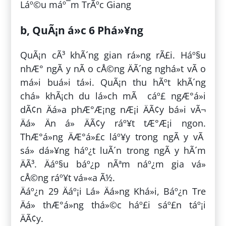
Láº©u máº¯m TrÃºc Giang
b, QuÃ¡n á»c 6 Phá»¥ng
QuÃ¡n cÃ³ khÃ´ng gian rá»ng rÃ£i. Háº§u
nhÆ° ngÃ y nÃ o cÅ©ng ÄÃ´ng nghá»t vÃ o
má»i buá»i tá»i. QuÃ¡n thu hÃºt khÃ´ng
chá» khÃ¡ch du lá»ch mÃ cáº£ ngÆ°á»i
dÃ¢n Äá»a phÆ°Æ¡ng nÆ¡i ÄÃ¢y bá»i vÃ¬
Äá» Än á» ÄÃ¢y ráº¥t tÆ°Æ¡i ngon.
ThÆ°á»ng ÄÆ°á»£c láº¥y trong ngÃ y vÃ
sá»­ dá»¥ng háº¿t luÃ´n trong ngÃ y hÃ´m
ÄÃ³. Äáº§u báº¿p nÃªm náº¿m gia vá»
cÅ©ng ráº¥t vá»«a Ã½.
Äáº¿n 29 Äáº¡i Lá» Äá»ng Khá»i, Báº¿n Tre
Äá» thÆ°á»ng thá»©c háº£i sáº£n táº¡i
ÄÃ¢y.