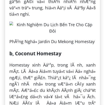
gáº§n gÅ©i vá»i thiÃªn nhiÃªn nhÆ°ng
váº«n tráº» trung, hiá»n Äáº¡i vÃ Äáº§y Äá»§
tiá»n nghi.
PhÃ²ng Nghá» Jardin Du Mekong Homestay
b, Coconut Homestay
Homestay xinh Äáº¹p, trong lÃ nh, xanh
mÃ¡t. LÃ Äá»a Äiá»m tuyá»t vá»i Äá» nghá»
ngÆ¡i, thÆ° giÃ£n. Thiáº¿t káº¿ lÃ nhá»¯ng
ngÃ´i nhÃ nhá» trong vÆ°á»n cÃ¢y xanh
mÃ¡t. ÄÆ°á»£c du khÃ¡ch ÄÃ¡nh giÃ¡ cháº¥t
lÆ°á»£ng dá»ch vá»¥ tá»t vÃ há»¯u Ã­ch.
NÆ¡i ÄÃ¢y lÃ Äá»a Äiá»m lÆ°u trÃº