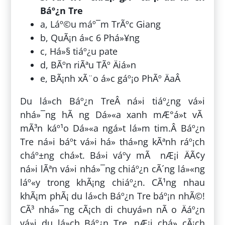
Báº¿n Tre
a, Láº©u máº¯m TrÃºc Giang
b, QuÃ¡n á»c 6 Phá»¥ng
c, Há»§ tiáº¿u pate
d, BÃºn riÃªu TÃº Äiá»n
e, BÃ¡nh xÃ¨o á»c gáº¡o PhÃº ÄaÂ
Du lá»ch Báº¿n TreÂ ná»i tiáº¿ng vá»i
nhá»¯ng hÃ ng Dá»«a xanh mÆ°á»t vÃ
mÃ³n káº¹o Dá»«a ngá»t lá»m tim.Â Báº¿n
Tre ná»i báº­t vá»i há» thá»ng kÃªnh ráº¡ch
cháº±ng chá»t. Bá»i váº­y mÃ nÆ¡i ÄÃ¢y
ná»i lÃªn vá»i nhá»¯ng chiáº¿n cÃ´ng lá»«ng
láº«y trong khÃ¡ng chiáº¿n. CÃ¹ng nhau
khÃ¡m phÃ¡ du lá»ch Báº¿n Tre báº¡n nhÃ©!
CÃ³ nhá»¯ng cÃ¡ch di chuyá»n nÃ o Äáº¿n
vá»i du lá»ch Báº¿n Tre, nÆ¡i chá» cÃ¡ch