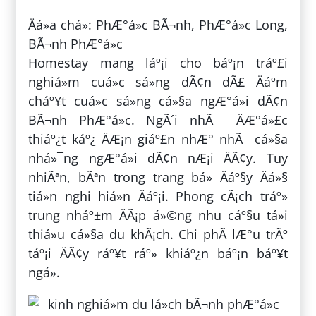
Äá»a chá»: PhÆ°á»c BÃ¬nh, PhÆ°á»c Long,
BÃ¬nh PhÆ°á»c
Homestay mang láº¡i cho báº¡n tráº£i
nghiá»m cuá»c sá»ng dÃ¢n dÃ£ Äáº­m
cháº¥t cuá»c sá»ng cá»§a ngÆ°á»i dÃ¢n
BÃ¬nh PhÆ°á»c. NgÃ´i nhÃ ÄÆ°á»£c
thiáº¿t káº¿ ÄÆ¡n giáº£n nhÆ° nhÃ cá»§a
nhá»¯ng ngÆ°á»i dÃ¢n nÆ¡i ÄÃ¢y. Tuy
nhiÃªn, bÃªn trong trang bá» Äáº§y Äá»§
tiá»n nghi hiá»n Äáº¡i. Phong cÃ¡ch tráº»
trung nháº±m ÄÃ¡p á»©ng nhu cáº§u tá»i
thiá»u cá»§a du khÃ¡ch. Chi phÃ­ lÆ°u trÃº
táº¡i ÄÃ¢y ráº¥t ráº» khiáº¿n báº¡n báº¥t
ngá».