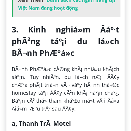
Xem Thêm
Danh sách các ngân hàng tại
Việt Nam đang hoạt động
3. Kinh nghiá»m Äáº·t
phÃ²ng táº¡i du lá»ch
BÃ¬nh PhÆ°á»c
BÃ¬nh PhÆ°á»c cÅ©ng khÃ¡ nhiá»u khÃ¡ch
sáº¡n. Tuy nhiÃªn, du lá»ch nÆ¡i ÄÃ¢y
chÆ°a phÃ¡t triá»n vÃ¬ váº­y hÃ¬nh thá»©c
homestay táº¡i ÄÃ¢y cÃ²n khÃ¡ háº¡n cháº¿.
Báº¡n cÃ³ thá» tham kháº£o má»t vÃ i Äá»a
Äiá»m lÆ°u trÃº sau ÄÃ¢y:
a, Thanh TrÃ Motel