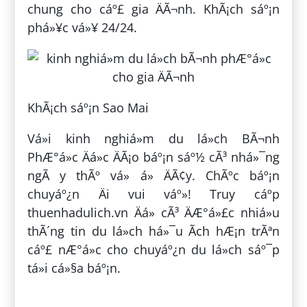
chung cho cáº£ gia ÄÃ¬nh. KhÃ¡ch sáº¡n
phá»¥c vá»¥ 24/24.
KhÃ¡ch sáº¡n Sao Mai
Vá»i kinh nghiá»m du lá»ch BÃ¬nh
PhÆ°á»c Äá»c ÄÃ¡o báº¡n sáº½ cÃ³ nhá»¯ng
ngÃ y thÃº vá» á» ÄÃ¢y. ChÃºc báº¡n
chuyáº¿n Äi vui váº»! Truy cáº­p
thuenhadulich.vn Äá» cÃ³ ÄÆ°á»£c nhiá»u
thÃ´ng tin du lá»ch há»¯u Ã­ch hÆ¡n trÃªn
cáº£ nÆ°á»c cho chuyáº¿n du lá»ch sáº¯p
tá»i cá»§a báº¡n.
ÄÄng bá»i:
Tuyáº¿t ÄÃ o