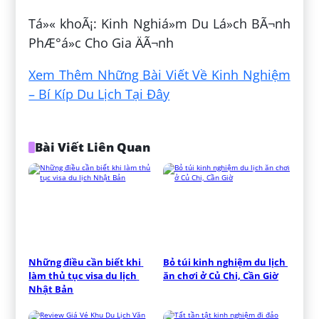
Tá»« khoÃ¡: Kinh Nghiá»m Du Lá»ch BÃ¬nh
PhÆ°á»c Cho Gia ÄÃ¬nh
Xem Thêm Những Bài Viết Về Kinh Nghiệm
– Bí Kíp Du Lịch Tại Đây
Bài Viết Liên Quan
Những điều cần biết khi 
Bỏ túi kinh nghiệm du lịch 
làm thủ tục visa du lịch 
ăn chơi ở Củ Chi, Cần Giờ
Nhật Bản