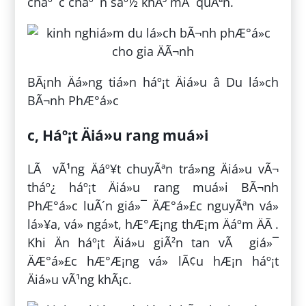
cháº¯c cháº¯n sáº½ khÃ³ mÃ quÃªn.
BÃ¡nh Äá»ng tiá»n háº¡t Äiá»u â Du lá»ch
BÃ¬nh PhÆ°á»c
c, Háº¡t Äiá»u rang muá»i
LÃ vÃ¹ng Äáº¥t chuyÃªn trá»ng Äiá»u vÃ¬
tháº¿ háº¡t Äiá»u rang muá»i BÃ¬nh
PhÆ°á»c luÃ´n giá»¯ ÄÆ°á»£c nguyÃªn vá»
lá»¥a, vá» ngá»t, hÆ°Æ¡ng thÆ¡m Äáº­m ÄÃ .
Khi Än háº¡t Äiá»u giÃ²n tan vÃ giá»¯
ÄÆ°á»£c hÆ°Æ¡ng vá» lÃ¢u hÆ¡n háº¡t
Äiá»u vÃ¹ng khÃ¡c.