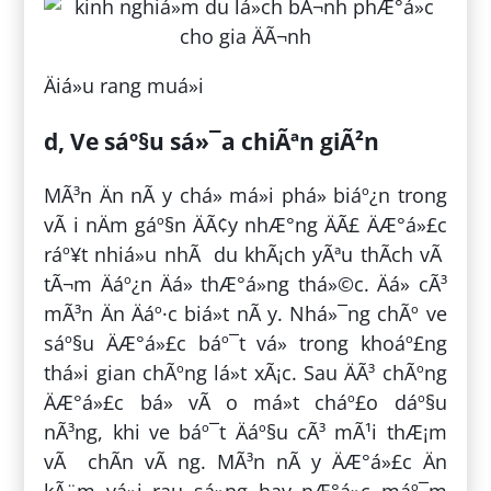
Äiá»u rang muá»i
d, Ve sáº§u sá»¯a chiÃªn giÃ²n
MÃ³n Än nÃ y chá» má»i phá» biáº¿n trong
vÃ i nÄm gáº§n ÄÃ¢y nhÆ°ng ÄÃ£ ÄÆ°á»£c
ráº¥t nhiá»u nhÃ du khÃ¡ch yÃªu thÃ­ch vÃ
tÃ¬m Äáº¿n Äá» thÆ°á»ng thá»©c. Äá» cÃ³
mÃ³n Än Äáº·c biá»t nÃ y. Nhá»¯ng chÃº ve
sáº§u ÄÆ°á»£c báº¯t vá» trong khoáº£ng
thá»i gian chÃºng lá»t xÃ¡c. Sau ÄÃ³ chÃºng
ÄÆ°á»£c bá» vÃ o má»t cháº£o dáº§u
nÃ³ng, khi ve báº¯t Äáº§u cÃ³ mÃ¹i thÆ¡m
vÃ chÃ­n vÃ ng. MÃ³n nÃ y ÄÆ°á»£c Än