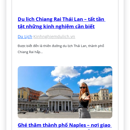
Du lịch Chiang Rai Thái Lan – tất tần 
tật những kinh nghiệm cần biết
Du Lịch
·
Kinhnghiemdulich.vn
Được biết đến là thiên đường du lịch Thái Lan, thành phố 
Chiang Rai hấp…
Ghé thăm thành phố Naples – nơi giao 