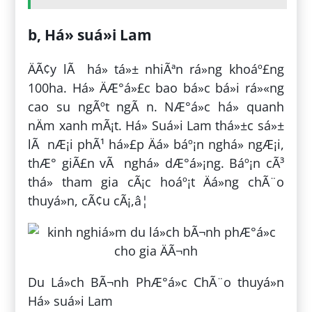
b, Há» suá»i Lam
ÄÃ¢y lÃ há» tá»± nhiÃªn rá»ng khoáº£ng
100ha. Há» ÄÆ°á»£c bao bá»c bá»i rá»«ng
cao su ngÃºt ngÃ n. NÆ°á»c há» quanh
nÄm xanh mÃ¡t. Há» Suá»i Lam thá»±c sá»±
lÃ nÆ¡i phÃ¹ há»£p Äá» báº¡n nghá» ngÆ¡i,
thÆ° giÃ£n vÃ nghá» dÆ°á»¡ng. Báº¡n cÃ³
thá» tham gia cÃ¡c hoáº¡t Äá»ng chÃ¨o
thuyá»n, cÃ¢u cÃ¡,â¦
Du Lá»ch BÃ¬nh PhÆ°á»c ChÃ¨o thuyá»n
Há» suá»i Lam