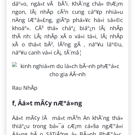
dáº»o, ngá»t vÃ bÃ¹i. KhÃ´ng chá» thÆ¡m
ngon, lÃ¡ nhÃ­p cÃ²n cung cáº¥p nhiá»u
nÄng lÆ°á»£ng, giÃºp phá»¥c há»i sá»©c
khoáº». CÃ³ thá» cháº¿ biáº¿n lÃ¡ nhÃ­p
thÃ nh: LÃ¡ nhÃ­p xÃ o vá»i tá»i, lÃ¡ nhÃ­p
xÃ o thá»t bÃ², lÃ²ng gÃ , náº¥u láº©u,
náº¥u canh vá»i cÃ¡, tÃ´mâ¦
Rau NhÃ­p
f, Äá»t mÃ¢y nÆ°á»ng
Äá»t mÃ¢y lÃ má»t mÃ³n Än khÃ´ng thá»
thiáº¿u trong bá»¯a cÆ¡m cá»§a ngÆ°á»i
Äá»ng bÃ o SâTiÃªng á» BÃ¬nh PhÆ°á»c.