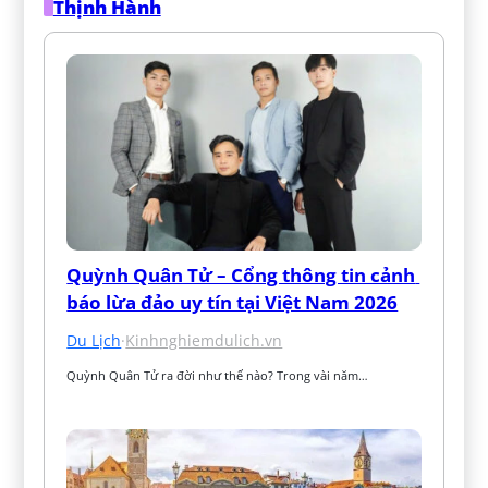
Thịnh Hành
Quỳnh Quân Tử – Cổng thông tin cảnh 
báo lừa đảo uy tín tại Việt Nam 2026
Du Lịch
·
Kinhnghiemdulich.vn
Quỳnh Quân Tử ra đời như thế nào? Trong vài năm…