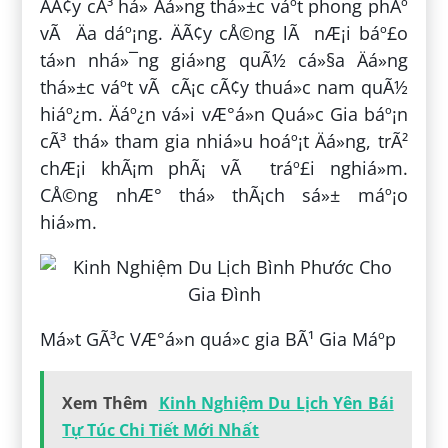
ÄÃ¢y cÃ³ há» Äá»ng thá»±c váº­t phong phÃº
vÃ Äa dáº¡ng. ÄÃ¢y cÅ©ng lÃ nÆ¡i báº£o
tá»n nhá»¯ng giá»ng quÃ½ cá»§a Äá»ng
thá»±c váº­t vÃ cÃ¡c cÃ¢y thuá»c nam quÃ½
hiáº¿m. Äáº¿n vá»i vÆ°á»n Quá»c Gia báº¡n
cÃ³ thá» tham gia nhiá»u hoáº¡t Äá»ng, trÃ²
chÆ¡i khÃ¡m phÃ¡ vÃ tráº£i nghiá»m.
CÅ©ng nhÆ° thá»­ thÃ¡ch sá»± máº¡o
hiá»m.
Má»t GÃ³c VÆ°á»n quá»c gia BÃ¹ Gia Máº­p
Xem Thêm
Kinh Nghiệm Du Lịch Yên Bái
Tự Túc Chi Tiết Mới Nhất