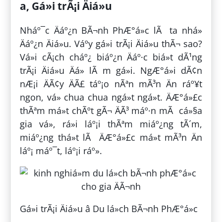
a, Gá»i trÃ¡i Äiá»u
Nháº¯c Äáº¿n BÃ¬nh PhÆ°á»c lÃ ta nhá»
Äáº¿n Äiá»u. Váº­y gá»i trÃ¡i Äiá»u thÃ¬ sao?
Vá»i cÃ¡ch cháº¿ biáº¿n Äáº·c biá»t dÃ¹ng
trÃ¡i Äiá»u Äá» lÃ m gá»i. NgÆ°á»i dÃ¢n
nÆ¡i ÄÃ¢y ÄÃ£ táº¡o nÃªn mÃ³n Än ráº¥t
ngon, vá» chua chua ngá»t ngá»t. ÄÆ°á»£c
thÃªm má»t chÃºt gÃ¬ ÄÃ³ máº·n mÃ cá»§a
gia vá», rá»i láº¡i thÃªm miáº¿ng tÃ´m,
miáº¿ng thá»t lÃ ÄÆ°á»£c má»t mÃ³n Än
láº¡ máº¯t, láº¡i ráº».
Gá»i trÃ¡i Äiá»u â Du lá»ch BÃ¬nh PhÆ°á»c