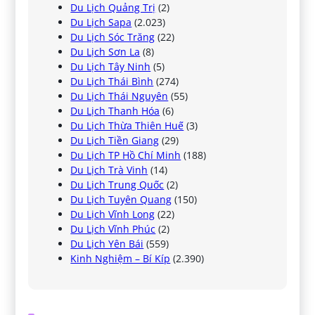
Du Lịch Quảng Trị
(2)
Du Lịch Sapa
(2.023)
Du Lịch Sóc Trăng
(22)
Du Lịch Sơn La
(8)
Du Lịch Tây Ninh
(5)
Du Lịch Thái Bình
(274)
Du Lịch Thái Nguyên
(55)
Du Lịch Thanh Hóa
(6)
Du Lịch Thừa Thiên Huế
(3)
Du Lịch Tiền Giang
(29)
Du Lịch TP Hồ Chí Minh
(188)
Du Lịch Trà Vinh
(14)
Du Lịch Trung Quốc
(2)
Du Lịch Tuyên Quang
(150)
Du Lịch Vĩnh Long
(22)
Du Lịch Vĩnh Phúc
(2)
Du Lịch Yên Bái
(559)
Kinh Nghiệm – Bí Kíp
(2.390)