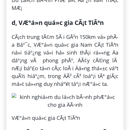
MÆ¡
d, VÆ°á»n quá»c gia CÃ¡t TiÃªn
CÃ¡ch trung tÃ¢m SÃ i GÃ²n 150km vá» phÃ­
a Báº¯c, VÆ°á»n quá»c gia Nam CÃ¡t TiÃªn
ná»i tiáº¿ng vá»i há» sinh thÃ¡i rá»«ng Äa
dáº¡ng vÃ phong phÃº, ÄÃ¢y cÅ©ng lÃ
nÆ¡i báº£o tá»n cÃ¡c loÃ i Äá»ng thá»±c váº­t
quÃ½ hiáº¿m, trong ÄÃ³ cÃ³ loáº¡i tÃª giÃ¡c
má»t sá»«ng duy nháº¥t táº¡i nÆ°á»c ta.
VÆ°á»n quá»c gia CÃ¡t TiÃªn