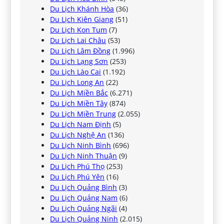
Du Lịch Khánh Hòa
(36)
Du Lịch Kiên Giang
(51)
Du Lịch Kon Tum
(7)
Du Lịch Lai Châu
(53)
Du Lịch Lâm Đồng
(1.996)
Du Lịch Lạng Sơn
(253)
Du Lịch Lào Cai
(1.192)
Du Lịch Long An
(22)
Du Lịch Miền Bắc
(6.271)
Du Lịch Miền Tây
(874)
Du Lịch Miền Trung
(2.055)
Du Lịch Nam Định
(5)
Du Lịch Nghệ An
(136)
Du Lịch Ninh Bình
(696)
Du Lịch Ninh Thuận
(9)
Du Lịch Phú Thọ
(253)
Du Lịch Phú Yên
(16)
Du Lịch Quảng Bình
(3)
Du Lịch Quảng Nam
(6)
Du Lịch Quảng Ngãi
(4)
Du Lịch Quảng Ninh
(2.015)