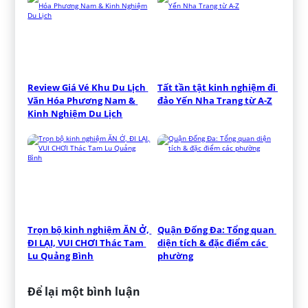
Review Giá Vé Khu Du Lịch 
Tất tần tật kinh nghiệm đi 
Văn Hóa Phương Nam & 
đảo Yến Nha Trang từ A-Z
Kinh Nghiệm Du Lịch
Trọn bộ kinh nghiệm ĂN Ở, 
Quận Đống Đa: Tổng quan 
ĐI LẠI, VUI CHƠI Thác Tam 
diện tích & đặc điểm các 
Lu Quảng Bình
phường
Để lại một bình luận