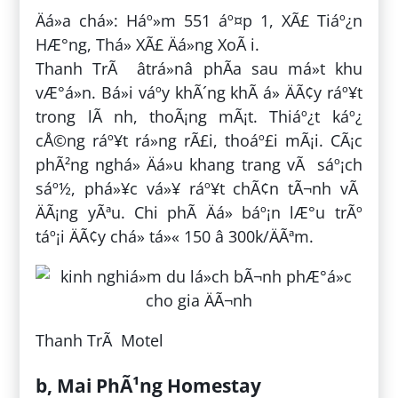
Äá»a chá»: Háº»m 551 áº¤p 1, XÃ£ Tiáº¿n
HÆ°ng, Thá» XÃ£ Äá»ng XoÃ i.
Thanh TrÃ âtrá»nâ phÃ­a sau má»t khu
vÆ°á»n. Bá»i váº­y khÃ´ng khÃ­ á» ÄÃ¢y ráº¥t
trong lÃ nh, thoÃ¡ng mÃ¡t. Thiáº¿t káº¿
cÅ©ng ráº¥t rá»ng rÃ£i, thoáº£i mÃ¡i. CÃ¡c
phÃ²ng nghá» Äá»u khang trang vÃ sáº¡ch
sáº½, phá»¥c vá»¥ ráº¥t chÃ¢n tÃ¬nh vÃ
ÄÃ¡ng yÃªu. Chi phÃ­ Äá» báº¡n lÆ°u trÃº
táº¡i ÄÃ¢y chá» tá»« 150 â 300k/ÄÃªm.
Thanh TrÃ Motel
b, Mai PhÃ¹ng Homestay