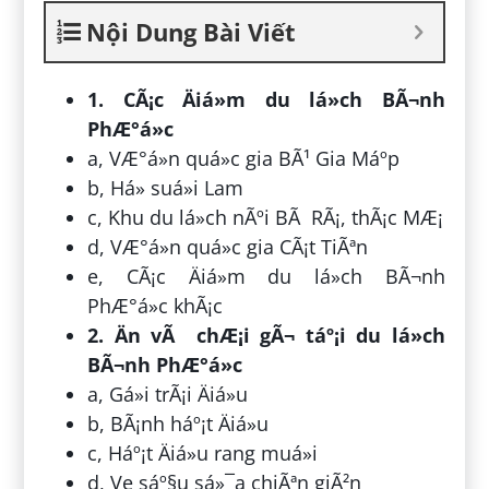
Nội Dung Bài Viết
1. CÃ¡c Äiá»m du lá»ch BÃ¬nh
PhÆ°á»c
a, VÆ°á»n quá»c gia BÃ¹ Gia Máº­p
b, Há» suá»i Lam
c, Khu du lá»ch nÃºi BÃ RÃ¡, thÃ¡c MÆ¡
d, VÆ°á»n quá»c gia CÃ¡t TiÃªn
e, CÃ¡c Äiá»m du lá»ch BÃ¬nh
PhÆ°á»c khÃ¡c
2. Än vÃ chÆ¡i gÃ¬ táº¡i du lá»ch
BÃ¬nh PhÆ°á»c
a, Gá»i trÃ¡i Äiá»u
b, BÃ¡nh háº¡t Äiá»u
c, Háº¡t Äiá»u rang muá»i
d, Ve sáº§u sá»¯a chiÃªn giÃ²n