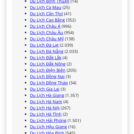
Du Lịch Bình Thuận
(14)
Du Lịch Cà Mau
(25)
Du Lịch Cần Thơ
(41)
Du Lịch Cao Bằng
(352)
Du Lịch Châu Á
(996)
Du Lịch Châu Âu
(954)
Du Lịch Châu Mỹ
(138)
Du Lịch Đà Lạt
(2.039)
Du Lịch Đà Nẵng
(2.033)
Du Lịch Đắk Lắk
(4)
Du Lịch Đắk Nông
(2)
Du Lịch Điện Biên
(205)
Du Lịch Đồng Nai
(3)
Du Lịch Đồng Tháp
(34)
Du Lịch Gia Lai
(3)
Du Lịch Hà Giang
(1.357)
Du Lịch Hà Nam
(4)
Du Lịch Hà Nội
(267)
Du Lịch Hà Tĩnh
(2)
Du Lịch Hải Phòng
(1.501)
Du Lịch Hậu Giang
(16)
Du Lịch Hòa Bình
(545)