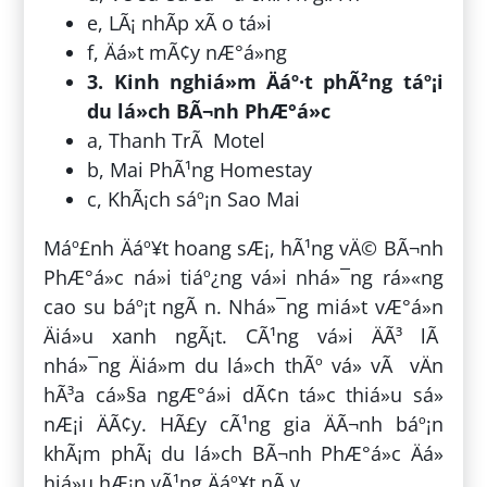
e, LÃ¡ nhÃ­p xÃ o tá»i
f, Äá»t mÃ¢y nÆ°á»ng
3. Kinh nghiá»m Äáº·t phÃ²ng táº¡i
du lá»ch BÃ¬nh PhÆ°á»c
a, Thanh TrÃ Motel
b, Mai PhÃ¹ng Homestay
c, KhÃ¡ch sáº¡n Sao Mai
Máº£nh Äáº¥t hoang sÆ¡, hÃ¹ng vÄ© BÃ¬nh
PhÆ°á»c ná»i tiáº¿ng vá»i nhá»¯ng rá»«ng
cao su báº¡t ngÃ n. Nhá»¯ng miá»t vÆ°á»n
Äiá»u xanh ngÃ¡t. CÃ¹ng vá»i ÄÃ³ lÃ
nhá»¯ng Äiá»m du lá»ch thÃº vá» vÃ vÄn
hÃ³a cá»§a ngÆ°á»i dÃ¢n tá»c thiá»u sá»
nÆ¡i ÄÃ¢y. HÃ£y cÃ¹ng gia ÄÃ¬nh báº¡n
khÃ¡m phÃ¡ du lá»ch BÃ¬nh PhÆ°á»c Äá»
hiá»u hÆ¡n vÃ¹ng Äáº¥t nÃ y.