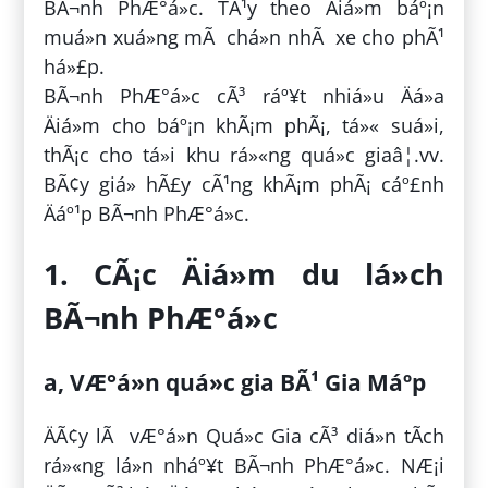
BÃ¬nh PhÆ°á»c. TÃ¹y theo Äiá»m báº¡n
muá»n xuá»ng mÃ chá»n nhÃ xe cho phÃ¹
há»£p.
BÃ¬nh PhÆ°á»c cÃ³ ráº¥t nhiá»u Äá»a
Äiá»m cho báº¡n khÃ¡m phÃ¡, tá»« suá»i,
thÃ¡c cho tá»i khu rá»«ng quá»c giaâ¦.vv.
BÃ¢y giá» hÃ£y cÃ¹ng khÃ¡m phÃ¡ cáº£nh
Äáº¹p BÃ¬nh PhÆ°á»c.
1. CÃ¡c Äiá»m du lá»ch
BÃ¬nh PhÆ°á»c
a, VÆ°á»n quá»c gia BÃ¹ Gia Máº­p
ÄÃ¢y lÃ vÆ°á»n Quá»c Gia cÃ³ diá»n tÃ­ch
rá»«ng lá»n nháº¥t BÃ¬nh PhÆ°á»c. NÆ¡i