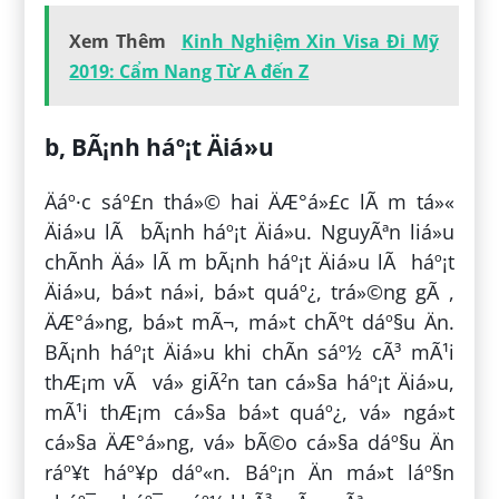
Xem Thêm
Kinh Nghiệm Xin Visa Đi Mỹ
2019: Cẩm Nang Từ A đến Z
b, BÃ¡nh háº¡t Äiá»u
Äáº·c sáº£n thá»© hai ÄÆ°á»£c lÃ m tá»«
Äiá»u lÃ bÃ¡nh háº¡t Äiá»u. NguyÃªn liá»u
chÃ­nh Äá» lÃ m bÃ¡nh háº¡t Äiá»u lÃ háº¡t
Äiá»u, bá»t ná»i, bá»t quáº¿, trá»©ng gÃ ,
ÄÆ°á»ng, bá»t mÃ¬, má»t chÃºt dáº§u Än.
BÃ¡nh háº¡t Äiá»u khi chÃ­n sáº½ cÃ³ mÃ¹i
thÆ¡m vÃ vá» giÃ²n tan cá»§a háº¡t Äiá»u,
mÃ¹i thÆ¡m cá»§a bá»t quáº¿, vá» ngá»t
cá»§a ÄÆ°á»ng, vá» bÃ©o cá»§a dáº§u Än
ráº¥t háº¥p dáº«n. Báº¡n Än má»t láº§n