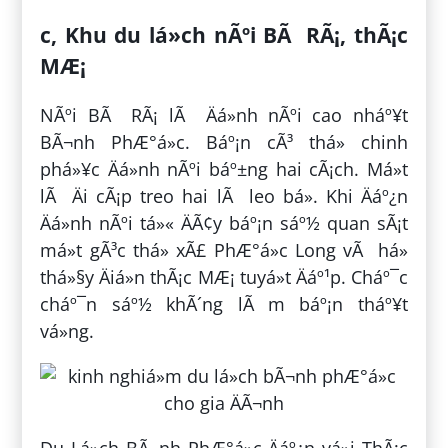
c, Khu du lá»ch nÃºi BÃ RÃ¡, thÃ¡c
MÆ¡
NÃºi BÃ RÃ¡ lÃ Äá»nh nÃºi cao nháº¥t
BÃ¬nh PhÆ°á»c. Báº¡n cÃ³ thá» chinh
phá»¥c Äá»nh nÃºi báº±ng hai cÃ¡ch. Má»t
lÃ Äi cÃ¡p treo hai lÃ leo bá». Khi Äáº¿n
Äá»nh nÃºi tá»« ÄÃ¢y báº¡n sáº½ quan sÃ¡t
má»t gÃ³c thá» xÃ£ PhÆ°á»c Long vÃ há»
thá»§y Äiá»n thÃ¡c MÆ¡ tuyá»t Äáº¹p. Cháº¯c
cháº¯n sáº½ khÃ´ng lÃ m báº¡n tháº¥t
vá»ng.
Du Lá»ch BÃ¬nh PhÆ°á»c Äáº¿n vá»i ThÃ¡c