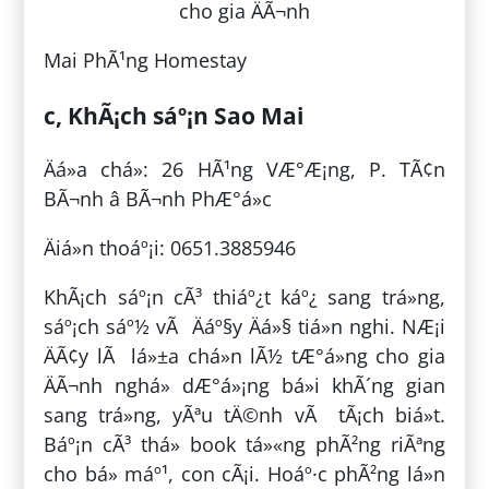
Mai PhÃ¹ng Homestay
c, KhÃ¡ch sáº¡n Sao Mai
Äá»a chá»: 26 HÃ¹ng VÆ°Æ¡ng, P. TÃ¢n
BÃ¬nh â BÃ¬nh PhÆ°á»c
Äiá»n thoáº¡i: 0651.3885946
KhÃ¡ch sáº¡n cÃ³ thiáº¿t káº¿ sang trá»ng,
sáº¡ch sáº½ vÃ Äáº§y Äá»§ tiá»n nghi. NÆ¡i
ÄÃ¢y lÃ lá»±a chá»n lÃ½ tÆ°á»ng cho gia
ÄÃ¬nh nghá» dÆ°á»¡ng bá»i khÃ´ng gian
sang trá»ng, yÃªu tÄ©nh vÃ tÃ¡ch biá»t.
Báº¡n cÃ³ thá» book tá»«ng phÃ²ng riÃªng
cho bá» máº¹, con cÃ¡i. Hoáº·c phÃ²ng lá»n