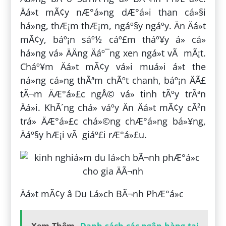
Äá»t mÃ¢y nÆ°á»ng dÆ°á»i than cá»§i
há»ng, thÆ¡m thÆ¡m, ngáº§y ngáº­y. Än Äá»t
mÃ¢y, báº¡n sáº½ cáº£m tháº¥y á» cá»
há»ng vá» ÄÄng Äáº¯ng xen ngá»t vÃ mÃ¡t.
Cháº¥m Äá»t mÃ¢y vá»i muá»i á»t the
ná»ng cá»ng thÃªm chÃºt chanh, báº¡n ÄÃ£
tÃ¬m ÄÆ°á»£c ngÅ© vá» tinh tÃºy trÃªn
Äá»i. KhÃ´ng chá» váº­y Än Äá»t mÃ¢y cÃ²n
trá» ÄÆ°á»£c chá»©ng chÆ°á»ng bá»¥ng,
Äáº§y hÆ¡i vÃ giáº£i rÆ°á»£u.
Äá»t mÃ¢y â Du Lá»ch BÃ¬nh PhÆ°á»c