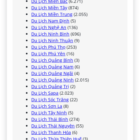
Du Lịch Miền Bắc
(6.271)
Du Lịch Miền Tây
(874)
Du Lịch Miền Trung
(2.055)
Du Lịch Nam Định
(5)
Du Lịch Nghệ An
(136)
Du Lịch Ninh Bình
(696)
Du Lịch Ninh Thuận
(9)
Du Lịch Phú Thọ
(253)
Du Lịch Phú Yên
(16)
Du Lịch Quảng Bình
(3)
Du Lịch Quảng Nam
(6)
Du Lịch Quảng Ngãi
(4)
Du Lịch Quảng Ninh
(2.015)
Du Lịch Quảng Trị
(2)
Du Lịch Sapa
(2.023)
Du Lịch Sóc Trăng
(22)
Du Lịch Sơn La
(8)
Du Lịch Tây Ninh
(5)
Du Lịch Thái Bình
(274)
Du Lịch Thái Nguyên
(55)
Du Lịch Thanh Hóa
(6)
Du Lịch Thừa Thiên Huế
(3)