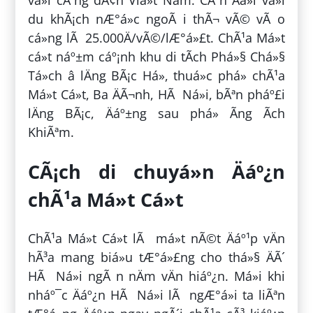
vá»i cÃ´ng dÃ¢n Viá»t Nam. CÃ²n Äá»i vá»i
du khÃ¡ch nÆ°á»c ngoÃ i thÃ¬ vÃ© vÃ o
cá»ng lÃ 25.000Ä/vÃ©/lÆ°á»£t. ChÃ¹a Má»t
cá»t náº±m cáº¡nh khu di tÃ­ch Phá»§ Chá»§
Tá»ch â lÄng BÃ¡c Há», thuá»c phá» chÃ¹a
Má»t Cá»t, Ba ÄÃ¬nh, HÃ Ná»i, bÃªn pháº£i
lÄng BÃ¡c, Äáº±ng sau phá» Ãng Ãch
KhiÃªm.
CÃ¡ch di chuyá»n Äáº¿n
chÃ¹a Má»t Cá»t
ChÃ¹a Má»t Cá»t lÃ má»t nÃ©t Äáº¹p vÄn
hÃ³a mang biá»u tÆ°á»£ng cho thá»§ ÄÃ´
HÃ Ná»i ngÃ n nÄm vÄn hiáº¿n. Má»i khi
nháº¯c Äáº¿n HÃ Ná»i lÃ ngÆ°á»i ta liÃªn