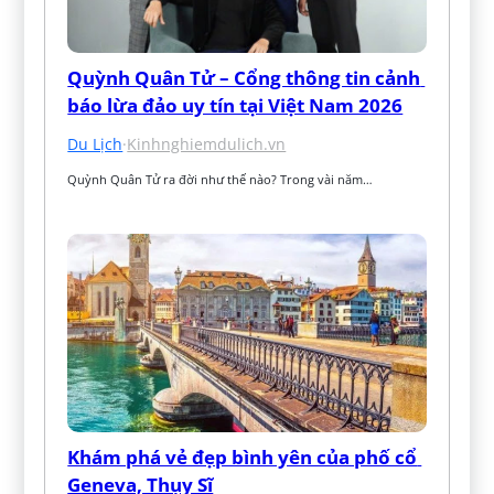
Quỳnh Quân Tử – Cổng thông tin cảnh 
báo lừa đảo uy tín tại Việt Nam 2026
Du Lịch
·
Kinhnghiemdulich.vn
Quỳnh Quân Tử ra đời như thế nào? Trong vài năm…
Khám phá vẻ đẹp bình yên của phố cổ 
Geneva, Thụy Sĩ