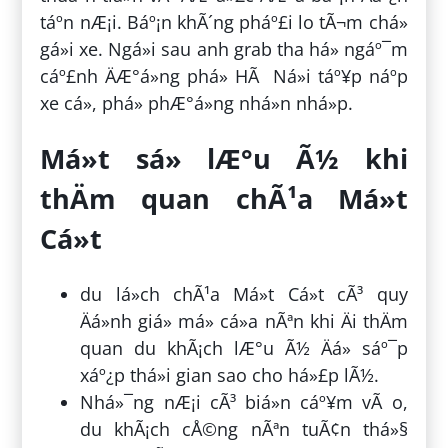
táº­n nÆ¡i. Báº¡n khÃ´ng pháº£i lo tÃ¬m chá»
gá»­i xe. Ngá»i sau anh grab tha há» ngáº¯m
cáº£nh ÄÆ°á»ng phá» HÃ Ná»i táº¥p náº­p
xe cá», phá» phÆ°á»ng nhá»n nhá»p.
Má»t sá» lÆ°u Ã½ khi
thÄm quan chÃ¹a Má»t
Cá»t
du lá»ch chÃ¹a Má»t Cá»t cÃ³ quy
Äá»nh giá» má» cá»­a nÃªn khi Äi thÄm
quan du khÃ¡ch lÆ°u Ã½ Äá» sáº¯p
xáº¿p thá»i gian sao cho há»£p lÃ½.
Nhá»¯ng nÆ¡i cÃ³ biá»n cáº¥m vÃ o,
du khÃ¡ch cÅ©ng nÃªn tuÃ¢n thá»§