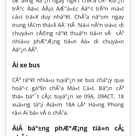
tÆ°á»ng Äáº¿n ngay ngÃ´i chÃ¹a cÃ³ kiáº¿n
trÃºc Äá»c ÄÃ¡o ÄÆ°á»£c Äáº·t trÃªn má»t
cá»t trá»¥ duy nháº¥t. ChÃ¹a náº±m ngay
trung tÃ¢m thá»§ ÄÃ´ HÃ Ná»i nÃªn viá»c di
chuyá»n cÅ©ng ráº¥t thuáº­n tiá»n vÃ cÃ³
nhiá»u phÆ°Æ¡ng tiá»n Äá» di chuyá»n
Äáº¿n ÄÃ³.
Äi xe bus
CÃ³ ráº¥t nhiá»u tuyáº¿n xe bus cháº¡y qua
hoáº·c gáº§n chÃ¹a Má»t Cá»t. Báº¡n cÃ³
thá» báº¯t cÃ¡c tuyáº¿n xe 09A, 09ACT, 18
xuá»ng táº¡i Äiá»m 18A LÃª Há»ng Phong
rá»i Äi bá» vÃ o chÃ¹a.
ÄiÂ báº±ng phÆ°Æ¡ng tiá»n cÃ¡