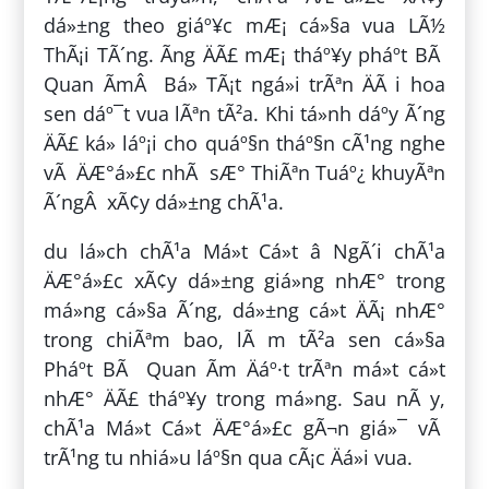
dá»±ng theo giáº¥c mÆ¡ cá»§a vua LÃ½
ThÃ¡i TÃ´ng. Ãng ÄÃ£ mÆ¡ tháº¥y pháº­t BÃ
Quan ÃmÂ Bá» TÃ¡t ngá»i trÃªn ÄÃ i hoa
sen dáº¯t vua lÃªn tÃ²a. Khi tá»nh dáº­y Ã´ng
ÄÃ£ ká» láº¡i cho quáº§n tháº§n cÃ¹ng nghe
vÃ ÄÆ°á»£c nhÃ sÆ° ThiÃªn Tuáº¿ khuyÃªn
Ã´ngÂ xÃ¢y dá»±ng chÃ¹a.
du lá»ch chÃ¹a Má»t Cá»t â NgÃ´i chÃ¹a
ÄÆ°á»£c xÃ¢y dá»±ng giá»ng nhÆ° trong
má»ng cá»§a Ã´ng, dá»±ng cá»t ÄÃ¡ nhÆ°
trong chiÃªm bao, lÃ m tÃ²a sen cá»§a
Pháº­t BÃ Quan Ãm Äáº·t trÃªn má»t cá»t
nhÆ° ÄÃ£ tháº¥y trong má»ng. Sau nÃ y,
chÃ¹a Má»t Cá»t ÄÆ°á»£c gÃ¬n giá»¯ vÃ
trÃ¹ng tu nhiá»u láº§n qua cÃ¡c Äá»i vua.