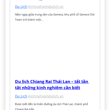
Du Lịch
·
Kinhnghiemdulich.vn
Nằm ngay giữa trung tâm của Geneva, khu phố cổ Geneva Old 
Town trở thành một…
Du lịch Chiang Rai Thái Lan – tất tần 
tật những kinh nghiệm cần biết
Du Lịch
·
Kinhnghiemdulich.vn
Được biết đến là thiên đường du lịch Thái Lan, thành phố 
Chiang Rai hấp…