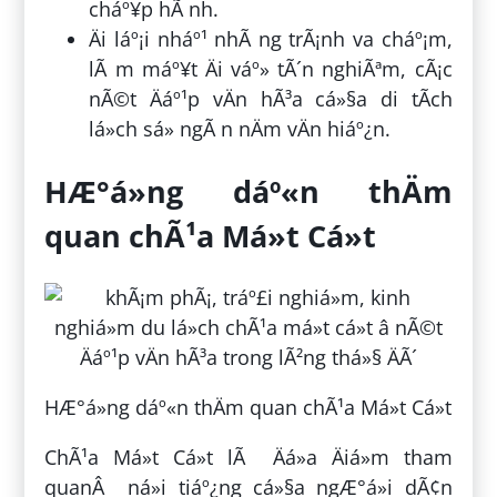
cháº¥p hÃ nh.
Äi láº¡i nháº¹ nhÃ ng trÃ¡nh va cháº¡m,
lÃ m máº¥t Äi váº» tÃ´n nghiÃªm, cÃ¡c
nÃ©t Äáº¹p vÄn hÃ³a cá»§a di tÃ­ch
lá»ch sá»­ ngÃ n nÄm vÄn hiáº¿n.
HÆ°á»ng dáº«n thÄm
quan chÃ¹a Má»t Cá»t
HÆ°á»ng dáº«n thÄm quan chÃ¹a Má»t Cá»t
ChÃ¹a Má»t Cá»t lÃ Äá»a Äiá»m tham
quanÂ ná»i tiáº¿ng cá»§a ngÆ°á»i dÃ¢n