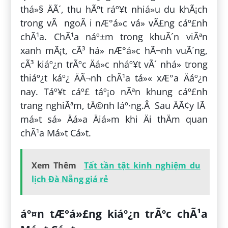
thá»§ ÄÃ´, thu hÃºt ráº¥t nhiá»u du khÃ¡ch
trong vÃ ngoÃ i nÆ°á»c vá» vÃ£ng cáº£nh
chÃ¹a. ChÃ¹a náº±m trong khuÃ´n viÃªn
xanh mÃ¡t, cÃ³ há» nÆ°á»c hÃ¬nh vuÃ´ng,
cÃ³ kiáº¿n trÃºc Äá»c nháº¥t vÃ´ nhá» trong
thiáº¿t káº¿ ÄÃ¬nh chÃ¹a tá»« xÆ°a Äáº¿n
nay. Táº¥t cáº£ táº¡o nÃªn khung cáº£nh
trang nghiÃªm, tÄ©nh láº·ng.Â Sau ÄÃ¢y lÃ
má»t sá» Äá»a Äiá»m khi Äi thÄm quan
chÃ¹a Má»t Cá»t.
Xem Thêm
Tất tần tật kinh nghiệm du
lịch Đà Nẵng giá rẻ
áº¤n tÆ°á»£ng kiáº¿n trÃºc chÃ¹a