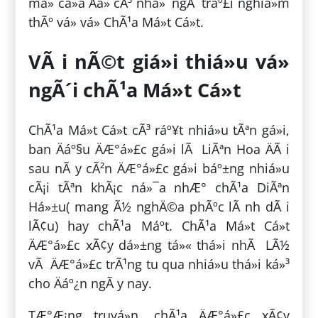
má» cá»­a Äá» cÃ³ nhá»¯ngÂ tráº£i nghiá»m
thÃº vá» vá» ChÃ¹a Má»t Cá»t.
VÃ i nÃ©t giá»i thiá»u vá»
ngÃ´i chÃ¹a Má»t Cá»t
ChÃ¹a Má»t Cá»t cÃ³ ráº¥t nhiá»u tÃªn gá»i,
ban Äáº§u ÄÆ°á»£c gá»i lÃ LiÃªn Hoa ÄÃ i
sau nÃ y cÃ²n ÄÆ°á»£c gá»i báº±ng nhiá»u
cÃ¡i tÃªn khÃ¡c ná»¯a nhÆ° chÃ¹a DiÃªn
Há»±u( mang Ã½ nghÄ©a phÃºc lÃ nh dÃ i
lÃ¢u) hay chÃ¹a Máº­t. ChÃ¹a Má»t Cá»t
ÄÆ°á»£c xÃ¢y dá»±ng tá»« thá»i nhÃ LÃ½
vÃ ÄÆ°á»£c trÃ¹ng tu qua nhiá»u thá»i ká»³
cho Äáº¿n ngÃ y nay.
TÆ°Æ¡ng truyá»n, chÃ¹a ÄÆ°á»£c xÃ¢y