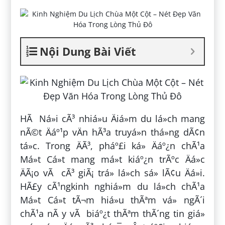
Nội Dung Bài Viết
HÃ Ná»i cÃ³ nhiá»u Äiá»m du lá»ch mang
nÃ©t Äáº¹p vÄn hÃ³a truyá»n thá»ng dÃ¢n
tá»c. Trong ÄÃ³, pháº£i ká» Äáº¿n chÃ¹a
Má»t Cá»t mang má»t kiáº¿n trÃºc Äá»c
ÄÃ¡o vÃ cÃ³ giÃ¡ trá» lá»ch sá»­ lÃ¢u Äá»i.
HÃ£y cÃ¹ngkinh nghiá»m du lá»ch chÃ¹a
Má»t Cá»t tÃ¬m hiá»u thÃªm vá» ngÃ´i
chÃ¹a nÃ y vÃ biáº¿t thÃªm thÃ´ng tin giá»