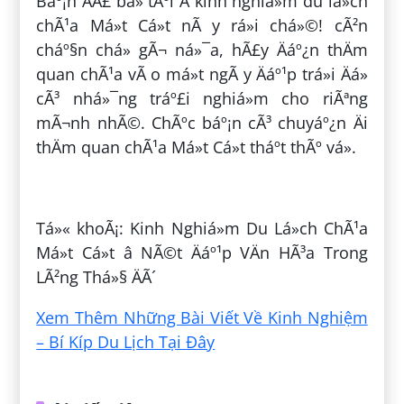
Báº¡n ÄÃ£ bá» tÃºi Â kinh nghiá»m du lá»ch
chÃ¹a Má»t Cá»t nÃ y rá»i chá»©! cÃ²n
cháº§n chá» gÃ¬ ná»¯a, hÃ£y Äáº¿n thÄm
quan chÃ¹a vÃ o má»t ngÃ y Äáº¹p trá»i Äá»
cÃ³ nhá»¯ng tráº£i nghiá»m cho riÃªng
mÃ¬nh nhÃ©. ChÃºc báº¡n cÃ³ chuyáº¿n Äi
thÄm quan chÃ¹a Má»t Cá»t tháº­t thÃº vá».
ÄÄng bá»i:
NgÃ´ XuÃ¢n Hung
Tá»« khoÃ¡: Kinh Nghiá»m Du Lá»ch ChÃ¹a
Má»t Cá»t â NÃ©t Äáº¹p VÄn HÃ³a Trong
LÃ²ng Thá»§ ÄÃ´
Xem Thêm Những Bài Viết Về Kinh Nghiệm
– Bí Kíp Du Lịch Tại Đây