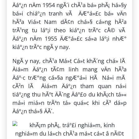
Äáº¿n nÄm 1954 ngÃ´i chÃ¹a bá» phÃ¡ há»§y
bá»i chiáº¿n tranh vÃ ÄÆ°á»£c bá» vÄn
hÃ³a Viá»t Nam dÃ¢n chá»§ cá»ng hÃ²a
trÃ¹ng tu láº¡i theo kiáº¿n trÃºc cÅ© vÃ
Äáº¿n nÄm 1955 ÄÆ°á»£c sá»­a láº¡i nhÆ°
kiáº¿n trÃºc ngÃ y nay.
NgÃ y nay, chÃ¹a Má»t Cá»t khÃ´ng chá» lÃ
Äiá»m Äáº¿n tÃ¢m linh mang vÄn hÃ³a
Äáº·c trÆ°ng cá»§a ngÆ°á»i HÃ Ná»i mÃ
cÃ²n lÃ Äiá»m Äáº¿n tham quan ná»i
tiáº¿ng thu hÃºt ÄÃ´ng Äáº£o du khÃ¡ch tá»«
má»i miá»n trÃªn tá» quá»c khi cÃ³ dá»p
Äáº¿n thá»§ ÄÃ´.