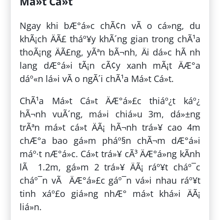
Má»t Cá»t
Ngay khi bÆ°á»c chÃ¢n vÃ o cá»ng, du
khÃ¡ch ÄÃ£ tháº¥y khÃ´ng gian trong chÃ¹a
thoÃ¡ng ÄÃ£ng, yÃªn bÃ¬nh, Äi dá»c hÃ nh
lang dÆ°á»i tÃ¡n cÃ¢y xanh mÃ¡t ÄÆ°a
dáº«n lá»i vÃ o ngÃ´i chÃ¹a Má»t Cá»t.
ChÃ¹a Má»t Cá»t ÄÆ°á»£c thiáº¿t káº¿
hÃ¬nh vuÃ´ng, má»i chiá»u 3m, dá»±ng
trÃªn má»t cá»t ÄÃ¡ hÃ¬nh trá»¥ cao 4m
chÆ°a bao gá»m pháº§n chÃ¬m dÆ°á»i
máº·t nÆ°á»c. Cá»t trá»¥ cÃ³ ÄÆ°á»ng kÃ­nh
lÃ 1.2m, gá»m 2 trá»¥ ÄÃ¡ ráº¥t cháº¯c
cháº¯n vÃ ÄÆ°á»£c gáº¯n vá»i nhau ráº¥t
tinh xáº£o giá»ng nhÆ° má»t khá»i ÄÃ¡
liá»n.