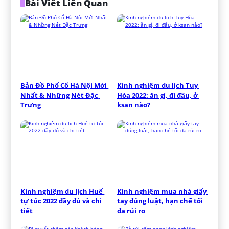
Bài Viết Liên Quan
Bản Đồ Phố Cổ Hà Nội Mới 
Kinh nghiệm du lịch Tuy 
Nhất & Những Nét Đặc 
Hòa 2022: ăn gì, đi đâu, ở 
Trưng
ksan nào?
Kinh nghiệm du lịch Huế 
Kinh nghiệm mua nhà giấy 
tự túc 2022 đầy đủ và chi 
tay đúng luật, hạn chế tối 
tiết
đa rủi ro