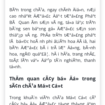
BÃªn trong chÃ¹a, ngay chÃ­nh Äiá»n, nÆ¡i
cao nháº¥t ÄÆ°á»£c Äáº·t tÆ°á»£ng Pháº­t
BÃ Quan Ãm sÆ¡n vÃ ng, tá»a láº¡c trÃªn
bÃ´ng sen báº±ng gá» ÄÆ°á»£c sÆ¡n son
thiáº¿p vÃ ng. PhÃ­a trÃªn tÆ°á»£ng pháº­t
lÃ bá»©c hoÃ nh phi âLiÃªn hoa ÄÃ iâ, hai
bÃªn ÄÆ°á»£c bÃ i trÃ­ lÆ° Äá»ng, bÃ¬nh
hoa, ngÅ© quáº£â¦. hÃ i hÃ²a, trang nhÃ£,
toÃ¡t lÃªn váº» Äáº¹p tÃ´n nghiÃªm, thanh
tá»nh.
ThÄm quan cÃ¢y bá» Äá» trong
sÃ¢n chÃ¹a Má»t Cá»t
Trong khuÃ´n viÃªn chÃ¹a Má»t Cá»t cÃ³
cÃ¢y bá» Äá» ÄÆ°á»£c tá»ng thá»ng áº¤n