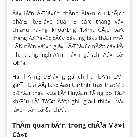
Äá» lÃªn ÄÆ°á»£c chÃ­nh Äiá»n du khÃ¡ch
pháº£i bÆ°á»c qua 13 báº­c thang vá»i
chiá»u rá»ng khoáº£ng 1.4m. CÃ¡c báº­c
thang ÄÆ°á»£c xÃ¢y dá»±ng tá»« thá»i nhÃ
LÃ½ nÃªn váº«n giá»¯ ÄÆ°á»£c nÃ©t cá» kÃ­
nh, trang nghiÃªm ná»n gáº¡ch Äá» cá»
xÆ°a.
Hai hÃ ng tÆ°á»ng gáº¡ch hai bÃªn cÃ²n
gáº¯n bia ÄÃ¡ tá»« Äá»i Cáº£nh Trá» thá»© 3
dÆ°á»i thá»i vua LÃª Huyá»n TÃ´ng do Tá»³
khÆ°u LÃª Táº¥t Äáº¡t ghi, giá»i thiá»u vá»
lá»ch sá»­ cá»§a chÃ¹a.
ThÄm quan bÃªn trong chÃ¹a Má»t
Cá»t