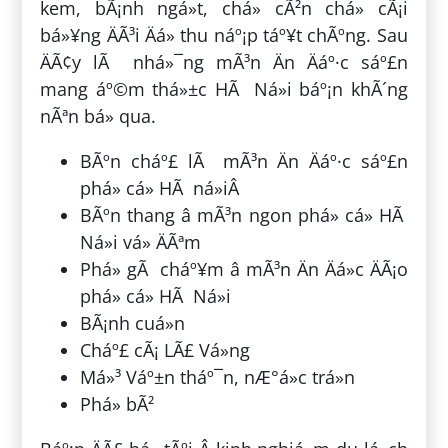
kem, bÃ¡nh ngá»t, chá» cÃ²n chá» cÃ¡i
bá»¥ng ÄÃ³i Äá» thu náº¡p táº¥t chÃºng. Sau
ÄÃ¢y lÃ nhá»¯ng mÃ³n Än Äáº·c sáº£n
mang áº©m thá»±c HÃ Ná»i báº¡n khÃ´ng
nÃªn bá» qua.
BÃºn cháº£ lÃ mÃ³n Än Äáº·c sáº£n
phá» cá» HÃ ná»iÂ
BÃºn thang â mÃ³n ngon phá» cá» HÃ
Ná»i vá» ÄÃªm
Phá» gÃ cháº¥m â mÃ³n Än Äá»c ÄÃ¡o
phá» cá» HÃ Ná»i
BÃ¡nh cuá»n
Cháº£ cÃ¡ LÃ£ Vá»ng
Má»³ Váº±n tháº¯n, nÆ°á»c trá»n
Phá» bÃ²