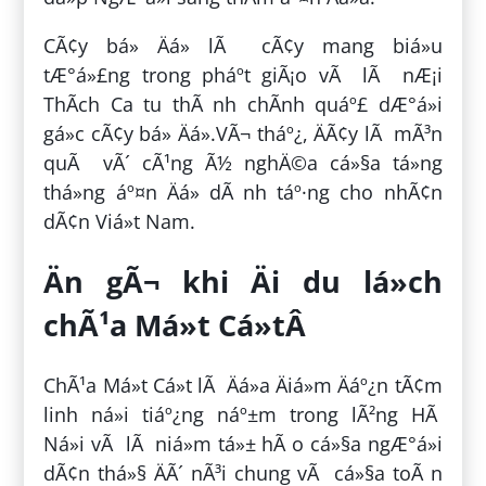
CÃ¢y bá» Äá» lÃ cÃ¢y mang biá»u
tÆ°á»£ng trong pháº­t giÃ¡o vÃ lÃ nÆ¡i
ThÃ­ch Ca tu thÃ nh chÃ­nh quáº£ dÆ°á»i
gá»c cÃ¢y bá» Äá».VÃ¬ tháº¿, ÄÃ¢y lÃ mÃ³n
quÃ vÃ´ cÃ¹ng Ã½ nghÄ©a cá»§a tá»ng
thá»ng áº¤n Äá» dÃ nh táº·ng cho nhÃ¢n
dÃ¢n Viá»t Nam.
Än gÃ¬ khi Äi du lá»ch
chÃ¹a Má»t Cá»tÂ
ChÃ¹a Má»t Cá»t lÃ Äá»a Äiá»m Äáº¿n tÃ¢m
linh ná»i tiáº¿ng náº±m trong lÃ²ng HÃ
Ná»i vÃ lÃ niá»m tá»± hÃ o cá»§a ngÆ°á»i
dÃ¢n thá»§ ÄÃ´ nÃ³i chung vÃ cá»§a toÃ n