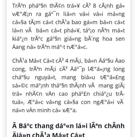
TrÃªn pháº§n thÃ¢n trá»¥ cÃ³ 8 cÃ¡nh gá»
vÆ°Æ¡n ra gáº¯n liá»n vá»i vá»i má»ng
cá»§a tÃ¡m cá»t chÃ¹a bao gá»m bá»n cá»t
lá»n vÃ bá»n cá»t phá»¥, táº¡o nÃªn má»t
kiáº¿n trÃºc gáº§n giá»ng bÃ´ng hoa sen
Äang ná» trÃªn máº·t nÆ°á»c.
ChÃ¹a Má»t Cá»t cÃ³ 4 mÃ¡i, bá»n Äáº§u Äao
cong, trÃªn mÃ¡i cÃ³ Äáº¯p lÆ°á»¡ng long
cháº§u nguyá»t, mang biá»u tÆ°á»£ng
sá»©c máº¡nh tháº§n thÃ¡nh vÃ mang giÃ¡
trá» nhÃ¢n vÄn cao pháº£n chiáº¿u trÃ­
tuá», Æ°á»c vá»ng cá»§a con ngÆ°á»i vÃ
ná»n vÄn minh cá» xÆ°a.
Â Báº­c thang dáº«n lá»i lÃªn chÃ­nh
Äiá»n chÃ¹a Má»t Cá»t