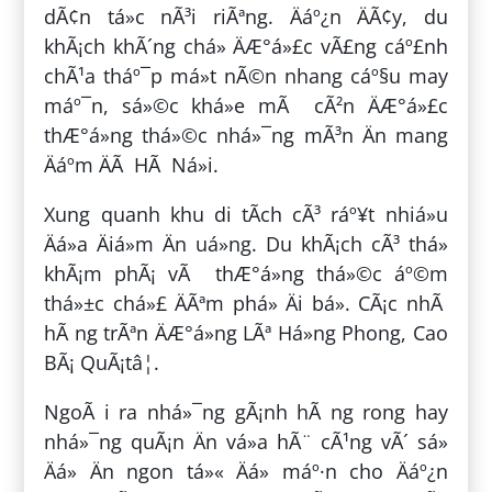
dÃ¢n tá»c nÃ³i riÃªng. Äáº¿n ÄÃ¢y, du
khÃ¡ch khÃ´ng chá» ÄÆ°á»£c vÃ£ng cáº£nh
chÃ¹a tháº¯p má»t nÃ©n nhang cáº§u may
máº¯n, sá»©c khá»e mÃ cÃ²n ÄÆ°á»£c
thÆ°á»ng thá»©c nhá»¯ng mÃ³n Än mang
Äáº­m ÄÃ HÃ Ná»i.
Xung quanh khu di tÃ­ch cÃ³ ráº¥t nhiá»u
Äá»a Äiá»m Än uá»ng. Du khÃ¡ch cÃ³ thá»
khÃ¡m phÃ¡ vÃ thÆ°á»ng thá»©c áº©m
thá»±c chá»£ ÄÃªm phá» Äi bá». CÃ¡c nhÃ
hÃ ng trÃªn ÄÆ°á»ng LÃª Há»ng Phong, Cao
BÃ¡ QuÃ¡tâ¦.
NgoÃ i ra nhá»¯ng gÃ¡nh hÃ ng rong hay
nhá»¯ng quÃ¡n Än vá»a hÃ¨ cÃ¹ng vÃ´ sá»
Äá» Än ngon tá»« Äá» máº·n cho Äáº¿n