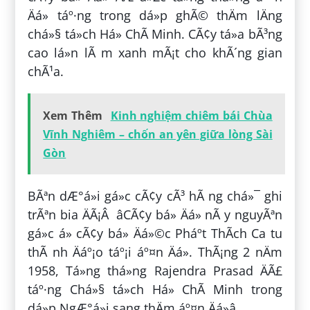
Äá» táº·ng trong dá»p ghÃ© thÄm lÄng
chá»§ tá»ch Há» ChÃ­ Minh. CÃ¢y tá»a bÃ³ng
cao lá»n lÃ m xanh mÃ¡t cho khÃ´ng gian
chÃ¹a.
Xem Thêm
Kinh nghiệm chiêm bái Chùa
Vĩnh Nghiêm – chốn an yên giữa lòng Sài
Gòn
BÃªn dÆ°á»i gá»c cÃ¢y cÃ³ hÃ ng chá»¯ ghi
trÃªn bia ÄÃ¡Â âCÃ¢y bá» Äá» nÃ y nguyÃªn
gá»c á» cÃ¢y bá» Äá»©c Pháº­t ThÃ­ch Ca tu
thÃ nh Äáº¡o táº¡i áº¤n Äá». ThÃ¡ng 2 nÄm
1958, Tá»ng thá»ng Rajendra Prasad ÄÃ£
táº·ng Chá»§ tá»ch Há» ChÃ­ Minh trong
dá»p NgÆ°á»i sang thÄm áº¤n Äá»â.