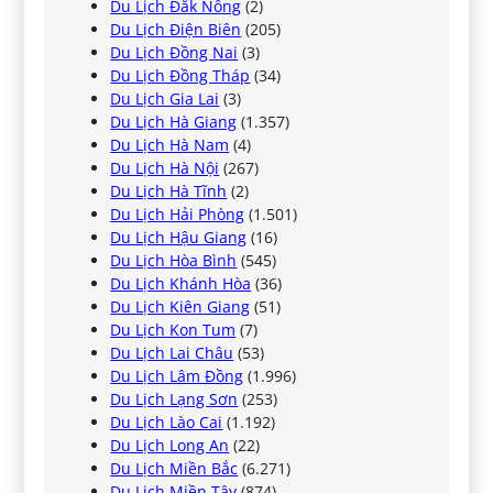
Du Lịch Đắk Nông
(2)
Du Lịch Điện Biên
(205)
Du Lịch Đồng Nai
(3)
Du Lịch Đồng Tháp
(34)
Du Lịch Gia Lai
(3)
Du Lịch Hà Giang
(1.357)
Du Lịch Hà Nam
(4)
Du Lịch Hà Nội
(267)
Du Lịch Hà Tĩnh
(2)
Du Lịch Hải Phòng
(1.501)
Du Lịch Hậu Giang
(16)
Du Lịch Hòa Bình
(545)
Du Lịch Khánh Hòa
(36)
Du Lịch Kiên Giang
(51)
Du Lịch Kon Tum
(7)
Du Lịch Lai Châu
(53)
Du Lịch Lâm Đồng
(1.996)
Du Lịch Lạng Sơn
(253)
Du Lịch Lào Cai
(1.192)
Du Lịch Long An
(22)
Du Lịch Miền Bắc
(6.271)
Du Lịch Miền Tây
(874)