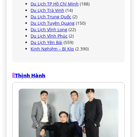
Du Lịch TP Hồ Chí Minh
(188)
Du Lịch Trà Vinh
(14)
Du Lịch Trung Quốc
(2)
Du Lịch Tuyên Quang
(150)
Du Lịch Vĩnh Long
(22)
Du Lịch Vĩnh Phúc
(2)
Du Lịch Yên Bái
(559)
Kinh Nghiệm – Bí Kíp
(2.390)
Thịnh Hành