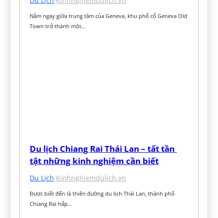
Du Lịch
·
Kinhnghiemdulich.vn
Nằm ngay giữa trung tâm của Geneva, khu phố cổ Geneva Old 
Town trở thành một…
Du lịch Chiang Rai Thái Lan – tất tần 
tật những kinh nghiệm cần biết
Du Lịch
·
Kinhnghiemdulich.vn
Được biết đến là thiên đường du lịch Thái Lan, thành phố 
Chiang Rai hấp…