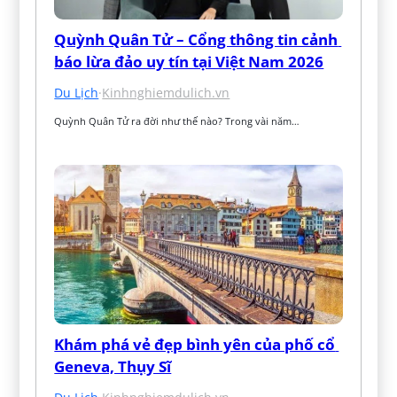
Quỳnh Quân Tử – Cổng thông tin cảnh 
báo lừa đảo uy tín tại Việt Nam 2026
Du Lịch
·
Kinhnghiemdulich.vn
Quỳnh Quân Tử ra đời như thế nào? Trong vài năm…
Khám phá vẻ đẹp bình yên của phố cổ 
Geneva, Thụy Sĩ