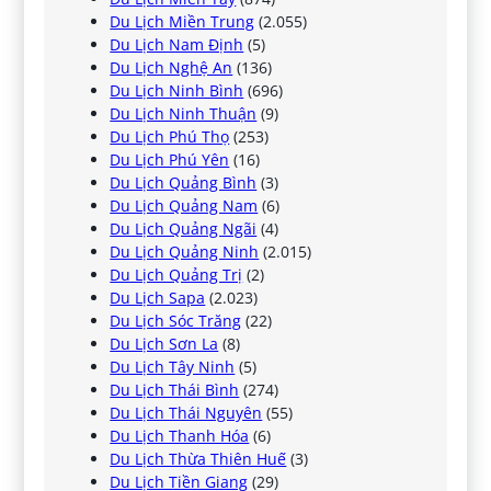
Du Lịch Miền Trung
(2.055)
Du Lịch Nam Định
(5)
Du Lịch Nghệ An
(136)
Du Lịch Ninh Bình
(696)
Du Lịch Ninh Thuận
(9)
Du Lịch Phú Thọ
(253)
Du Lịch Phú Yên
(16)
Du Lịch Quảng Bình
(3)
Du Lịch Quảng Nam
(6)
Du Lịch Quảng Ngãi
(4)
Du Lịch Quảng Ninh
(2.015)
Du Lịch Quảng Trị
(2)
Du Lịch Sapa
(2.023)
Du Lịch Sóc Trăng
(22)
Du Lịch Sơn La
(8)
Du Lịch Tây Ninh
(5)
Du Lịch Thái Bình
(274)
Du Lịch Thái Nguyên
(55)
Du Lịch Thanh Hóa
(6)
Du Lịch Thừa Thiên Huế
(3)
Du Lịch Tiền Giang
(29)