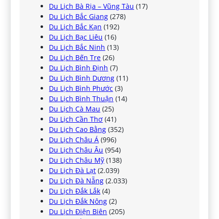
Du Lịch Bà Rịa – Vũng Tàu
(17)
Du Lịch Bắc Giang
(278)
Du Lịch Bắc Kạn
(192)
Du Lịch Bạc Liêu
(16)
Du Lịch Bắc Ninh
(13)
Du Lịch Bến Tre
(26)
Du Lịch Bình Định
(7)
Du Lịch Bình Dương
(11)
Du Lịch Bình Phước
(3)
Du Lịch Bình Thuận
(14)
Du Lịch Cà Mau
(25)
Du Lịch Cần Thơ
(41)
Du Lịch Cao Bằng
(352)
Du Lịch Châu Á
(996)
Du Lịch Châu Âu
(954)
Du Lịch Châu Mỹ
(138)
Du Lịch Đà Lạt
(2.039)
Du Lịch Đà Nẵng
(2.033)
Du Lịch Đắk Lắk
(4)
Du Lịch Đắk Nông
(2)
Du Lịch Điện Biên
(205)