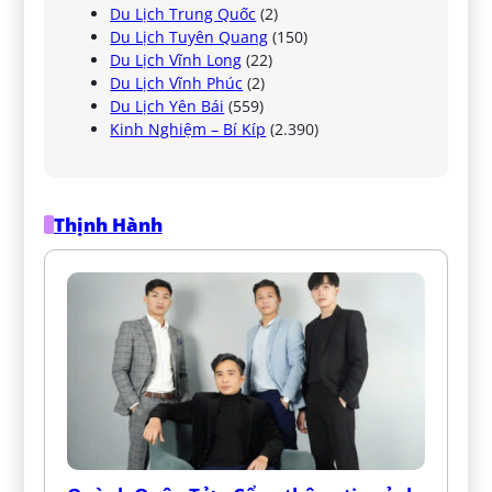
Du Lịch Trung Quốc
(2)
Du Lịch Tuyên Quang
(150)
Du Lịch Vĩnh Long
(22)
Du Lịch Vĩnh Phúc
(2)
Du Lịch Yên Bái
(559)
Kinh Nghiệm – Bí Kíp
(2.390)
Thịnh Hành