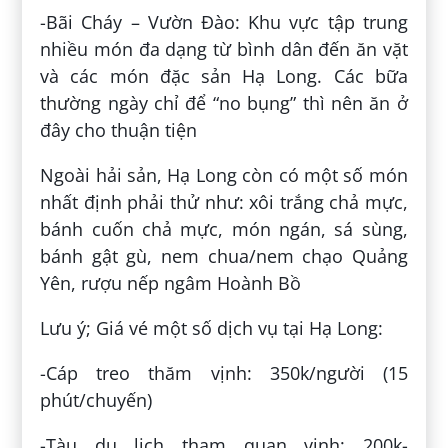
-Bãi Cháy – Vườn Đào: Khu vực tập trung
nhiều món đa dạng từ bình dân đến ăn vặt
và các món đặc sản Hạ Long. Các bữa
thường ngày chỉ để “no bụng” thì nên ăn ở
đây cho thuận tiện
Ngoài hải sản, Hạ Long còn có một số món
nhất định phải thử như: xôi trắng chả mực,
bánh cuốn chả mực, món ngán, sá sùng,
bánh gật gù, nem chua/nem chạo Quảng
Yên, rượu nếp ngâm Hoành Bồ
Lưu ý; Giá vé một số dịch vụ tại Hạ Long:
-Cáp treo thăm vịnh: 350k/người (15
phút/chuyến)
-Tàu du lịch tham quan vịnh: 200k-