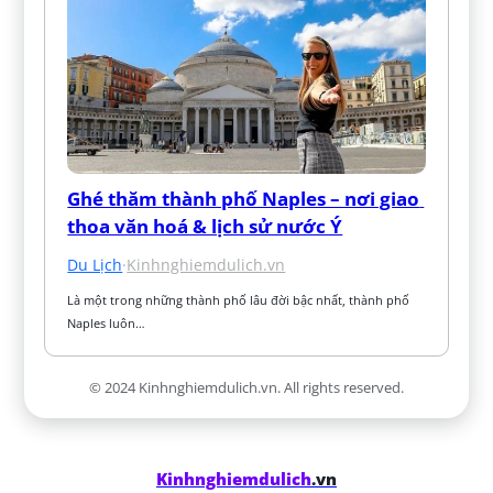
Ghé thăm thành phố Naples – nơi giao 
thoa văn hoá & lịch sử nước Ý
Du Lịch
·
Kinhnghiemdulich.vn
Là một trong những thành phố lâu đời bậc nhất, thành phố 
Naples luôn…
© 2024 Kinhnghiemdulich.vn. All rights reserved.
Kinhnghiemdulich
.vn