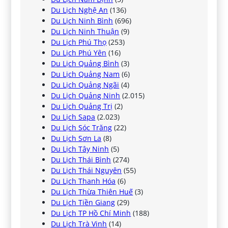
Du Lịch Nghệ An
(136)
Du Lịch Ninh Bình
(696)
Du Lịch Ninh Thuận
(9)
Du Lịch Phú Thọ
(253)
Du Lịch Phú Yên
(16)
Du Lịch Quảng Bình
(3)
Du Lịch Quảng Nam
(6)
Du Lịch Quảng Ngãi
(4)
Du Lịch Quảng Ninh
(2.015)
Du Lịch Quảng Trị
(2)
Du Lịch Sapa
(2.023)
Du Lịch Sóc Trăng
(22)
Du Lịch Sơn La
(8)
Du Lịch Tây Ninh
(5)
Du Lịch Thái Bình
(274)
Du Lịch Thái Nguyên
(55)
Du Lịch Thanh Hóa
(6)
Du Lịch Thừa Thiên Huế
(3)
Du Lịch Tiền Giang
(29)
Du Lịch TP Hồ Chí Minh
(188)
Du Lịch Trà Vinh
(14)