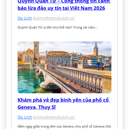
Quỳnh Quân Tử – Cổng thông tin cảnh 
báo lừa đảo uy tín tại Việt Nam 2026
Du Lịch
·
Kinhnghiemdulich.vn
Quỳnh Quân Tử ra đời như thế nào? Trong vài năm…
Khám phá vẻ đẹp bình yên của phố cổ 
Geneva, Thụy Sĩ
Du Lịch
·
Kinhnghiemdulich.vn
Nằm ngay giữa trung tâm của Geneva, khu phố cổ Geneva Old 