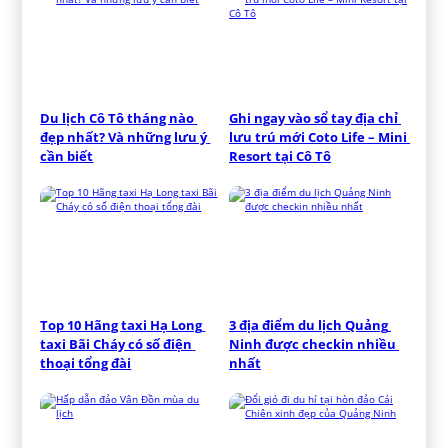
Du lịch Cô Tô tháng nào 
Ghi ngay vào sổ tay địa chỉ 
đẹp nhất? Và những lưu ý 
lưu trú mới Coto Life – Mini 
cần biết
Resort tại Cô Tô
Top 10 Hãng taxi Hạ Long 
3 địa điểm du lịch Quảng 
taxi Bãi Cháy có số điện 
Ninh được checkin nhiều 
thoại tổng đài
nhất