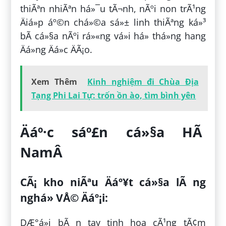
thiÃªn nhiÃªn há»¯u tÃ¬nh, nÃºi non trÃ¹ng
Äiá»p áº©n chá»©a sá»± linh thiÃªng ká»³
bÃ­ cá»§a nÃºi rá»«ng vá»i há» thá»ng hang
Äá»ng Äá»c ÄÃ¡o.
Xem Thêm
Kinh nghiệm đi Chùa Địa
Tạng Phi Lai Tự: trốn ồn ào, tìm bình yên
Äáº·c sáº£n cá»§a HÃ
NamÂ
CÃ¡ kho niÃªu Äáº¥t cá»§a lÃ ng
nghá» VÅ© Äáº¡i:
DÆ°á»i bÃ n tay tinh hoa cÃ¹ng tÃ¢m