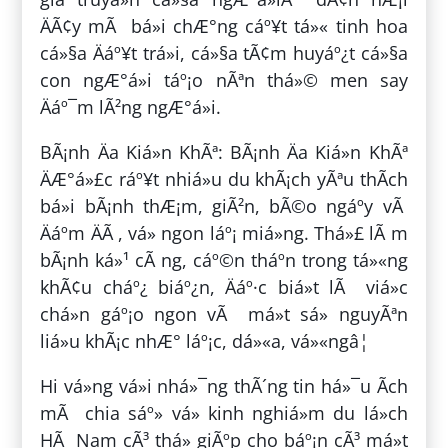
ÄÃ¢y mÃ bá»i chÆ°ng cáº¥t tá»« tinh hoa
cá»§a Äáº¥t trá»i, cá»§a tÃ¢m huyáº¿t cá»§a
con ngÆ°á»i táº¡o nÃªn thá»© men say
Äáº¯m lÃ²ng ngÆ°á»i.
BÃ¡nh Äa Kiá»n KhÃª: BÃ¡nh Äa Kiá»n KhÃª
ÄÆ°á»£c ráº¥t nhiá»u du khÃ¡ch yÃªu thÃ­ch
bá»i bÃ¡nh thÆ¡m, giÃ²n, bÃ©o ngáº­y vÃ
Äáº­m ÄÃ , vá» ngon láº¡ miá»ng. Thá»£ lÃ m
bÃ¡nh ká»¹ cÃ ng, cáº©n tháº­n trong tá»«ng
khÃ¢u cháº¿ biáº¿n, Äáº·c biá»t lÃ viá»c
chá»n gáº¡o ngon vÃ má»t sá» nguyÃªn
liá»u khÃ¡c nhÆ° láº¡c, dá»«a, vá»«ngâ¦
Hi vá»ng vá»i nhá»¯ng thÃ´ng tin há»¯u Ã­ch
mÃ chia sáº» vá» kinh nghiá»m du lá»ch
HÃ Nam cÃ³ thá» giÃºp cho báº¡n cÃ³ má»t