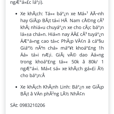
ngÆ°á»£c láº¡i).
Xe khÃ¡ch: Tá»« báº¿n xe Má»¹ ÄÃ¬nh
hay GiÃ¡p BÃ¡t tá»i HÃ Nam cÅ©ng cÃ³
khÃ¡ nhiá»u chuyáº¿n xe cho cÃ¡c báº¡n
lá»±a chá»n. Hiá»n nay ÄÃ£ cÃ³ tuyáº¿n
ÄÆ°á»ng cao tá»c PhÃ¡p VÃ¢n â cáº§u
Giáº½ nÃªn chá» máº¥t khoáº£ng 1h
Äá» tá»i nÆ¡i. GiÃ¡ vÃ© dao Äá»ng
trong khoáº£ng tá»« 50k â 80k/ 1
ngÆ°á»i. Má»t sá» xe khÃ¡ch gá»£i Ã½
cho báº¡n:Â
Xe khÃ¡ch KhÃ¡nh Linh: Báº¿n xe GiÃ¡p
BÃ¡t â VÄn phÃ²ng LÃ½ NhÃ¢n
SÄt: 0983210206