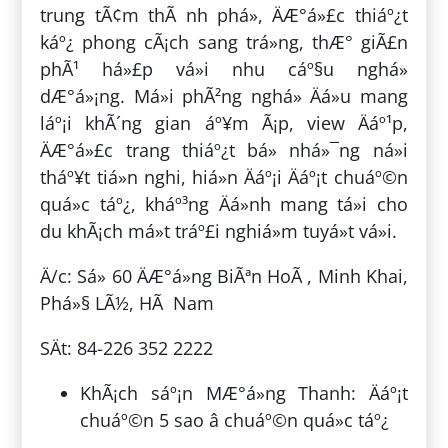
trung tÃ¢m thÃ nh phá», ÄÆ°á»£c thiáº¿t
káº¿ phong cÃ¡ch sang trá»ng, thÆ° giÃ£n
phÃ¹ há»£p vá»i nhu cáº§u nghá»
dÆ°á»¡ng. Má»i phÃ²ng nghá» Äá»u mang
láº¡i khÃ´ng gian áº¥m Ã¡p, view Äáº¹p,
ÄÆ°á»£c trang thiáº¿t bá» nhá»¯ng ná»i
tháº¥t tiá»n nghi, hiá»n Äáº¡i Äáº¡t chuáº©n
quá»c táº¿, kháº³ng Äá»nh mang tá»i cho
du khÃ¡ch má»t tráº£i nghiá»m tuyá»t vá»i.
Ä/c: Sá» 60 ÄÆ°á»ng BiÃªn HoÃ , Minh Khai,
Phá»§ LÃ½, HÃ Nam
SÄt: 84-226 352 2222
KhÃ¡ch sáº¡n MÆ°á»ng Thanh: Äáº¡t
chuáº©n 5 sao â chuáº©n quá»c táº¿