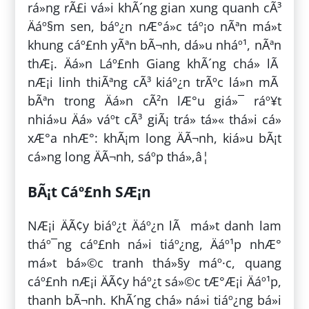
rá»ng rÃ£i vá»i khÃ´ng gian xung quanh cÃ³
Äáº§m sen, báº¿n nÆ°á»c táº¡o nÃªn má»t
khung cáº£nh yÃªn bÃ¬nh, dá»u nháº¹, nÃªn
thÆ¡. Äá»n Láº£nh Giang khÃ´ng chá» lÃ
nÆ¡i linh thiÃªng cÃ³ kiáº¿n trÃºc lá»n mÃ
bÃªn trong Äá»n cÃ²n lÆ°u giá»¯ ráº¥t
nhiá»u Äá» váº­t cÃ³ giÃ¡ trá» tá»« thá»i cá»
xÆ°a nhÆ°: khÃ¡m long ÄÃ¬nh, kiá»u bÃ¡t
cá»ng long ÄÃ¬nh, sáº­p thá»,â¦
BÃ¡t Cáº£nh SÆ¡n
NÆ¡i ÄÃ¢y biáº¿t Äáº¿n lÃ má»t danh lam
tháº¯ng cáº£nh ná»i tiáº¿ng, Äáº¹p nhÆ°
má»t bá»©c tranh thá»§y máº·c, quang
cáº£nh nÆ¡i ÄÃ¢y háº¿t sá»©c tÆ°Æ¡i Äáº¹p,
thanh bÃ¬nh. KhÃ´ng chá» ná»i tiáº¿ng bá»i