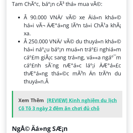
Tam ChÃºc, báº¡n cÃ³ thá» mua vÃ©:
Â 90.000 VNÄ/ vÃ© xe Äiá»n khá»©
há»i vÃ¬ ÄÆ°á»ng lÃªn tá»i ChÃ¹a khÃ¡
xa.
Â 250.000 VNÄ/ vÃ© du thuyá»n khá»©
há»i náº¿u báº¡n muá»n tráº£i nghiá»m
cáº£m giÃ¡c sang trá»ng, vá»«a ngáº¯m
cáº£nh sÃ´ng nÆ°á»c láº¡i ÄÆ°á»£c
thÆ°á»ng thá»©c mÃ³n Än trÃªn du
thuyá»n.Â
Xem Thêm
[REVIEW] Kinh nghiệm du lịch
Cô Tô 3 ngày 2 đêm ăn chơi đủ chỗ
NgÅ© Äá»ng SÆ¡n