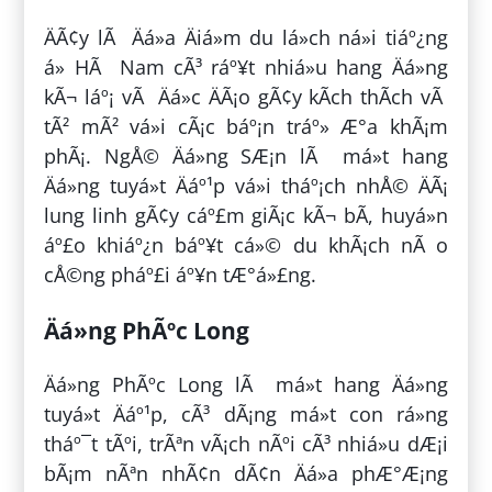
ÄÃ¢y lÃ Äá»a Äiá»m du lá»ch ná»i tiáº¿ng
á» HÃ Nam cÃ³ ráº¥t nhiá»u hang Äá»ng
kÃ¬ láº¡ vÃ Äá»c ÄÃ¡o gÃ¢y kÃ­ch thÃ­ch vÃ
tÃ² mÃ² vá»i cÃ¡c báº¡n tráº» Æ°a khÃ¡m
phÃ¡. NgÅ© Äá»ng SÆ¡n lÃ má»t hang
Äá»ng tuyá»t Äáº¹p vá»i tháº¡ch nhÅ© ÄÃ¡
lung linh gÃ¢y cáº£m giÃ¡c kÃ¬ bÃ­, huyá»n
áº£o khiáº¿n báº¥t cá»© du khÃ¡ch nÃ o
cÅ©ng pháº£i áº¥n tÆ°á»£ng.
Äá»ng PhÃºc Long
Äá»ng PhÃºc Long lÃ má»t hang Äá»ng
tuyá»t Äáº¹p, cÃ³ dÃ¡ng má»t con rá»ng
tháº¯t tÃºi, trÃªn vÃ¡ch nÃºi cÃ³ nhiá»u dÆ¡i
bÃ¡m nÃªn nhÃ¢n dÃ¢n Äá»a phÆ°Æ¡ng