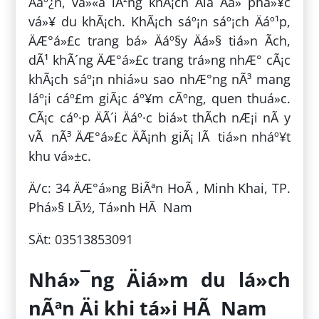
Äáº¿n, vá»«a lÃ²ng khÃ¡ch Äiâ Äá» phá»¥c
vá»¥ du khÃ¡ch. KhÃ¡ch sáº¡n sáº¡ch Äáº¹p,
ÄÆ°á»£c trang bá» Äáº§y Äá»§ tiá»n Ã­ch,
dÃ¹ khÃ´ng ÄÆ°á»£c trang trá»ng nhÆ° cÃ¡c
khÃ¡ch sáº¡n nhiá»u sao nhÆ°ng nÃ³ mang
láº¡i cáº£m giÃ¡c áº¥m cÃºng, quen thuá»c.
CÃ¡c cáº·p ÄÃ´i Äáº·c biá»t thÃ­ch nÆ¡i nÃ y
vÃ nÃ³ ÄÆ°á»£c ÄÃ¡nh giÃ¡ lÃ tiá»n nháº¥t
khu vá»±c.
Ä/c: 34 ÄÆ°á»ng BiÃªn HoÃ , Minh Khai, TP.
Phá»§ LÃ½, Tá»nh HÃ Nam
SÄt: 03513853091
Nhá»¯ng Äiá»m du lá»ch
nÃªn Äi khi tá»i HÃ Nam