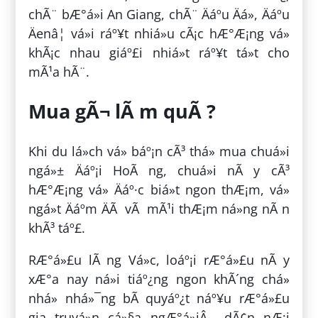
chÃ¨ bÆ°á»i An Giang, chÃ¨ Äáº­u Äá», Äáº­u
Äenâ¦ vá»i ráº¥t nhiá»u cÃ¡c hÆ°Æ¡ng vá»
khÃ¡c nhau giáº£i nhiá»t ráº¥t tá»t cho
mÃ¹a hÃ¨.
Mua gÃ¬ lÃ m quÃ ?
Khi du lá»ch vá» báº¡n cÃ³ thá» mua chuá»i
ngá»± Äáº¡i HoÃ ng, chuá»i nÃ y cÃ³
hÆ°Æ¡ng vá» Äáº·c biá»t ngon thÆ¡m, vá»
ngá»t Äáº­m ÄÃ vÃ mÃ¹i thÆ¡m ná»ng nÃ n
khÃ³ táº£.
RÆ°á»£u lÃ ng Vá»c, loáº¡i rÆ°á»£u nÃ y
xÆ°a nay ná»i tiáº¿ng ngon khÃ´ng chá»
nhá» nhá»¯ng bÃ­ quyáº¿t náº¥u rÆ°á»£u
gia truyá»n cá»§a ngÆ°á»iÂ dÃ¢n nÆ¡i