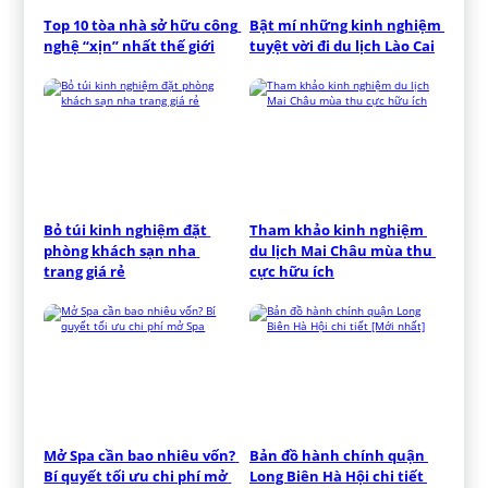
Top 10 tòa nhà sở hữu công 
Bật mí những kinh nghiệm 
nghệ “xịn” nhất thế giới
tuyệt vời đi du lịch Lào Cai
Bỏ túi kinh nghiệm đặt 
Tham khảo kinh nghiệm 
phòng khách sạn nha 
du lịch Mai Châu mùa thu 
trang giá rẻ
cực hữu ích
Mở Spa cần bao nhiêu vốn? 
Bản đồ hành chính quận 
Bí quyết tối ưu chi phí mở 
Long Biên Hà Hội chi tiết 