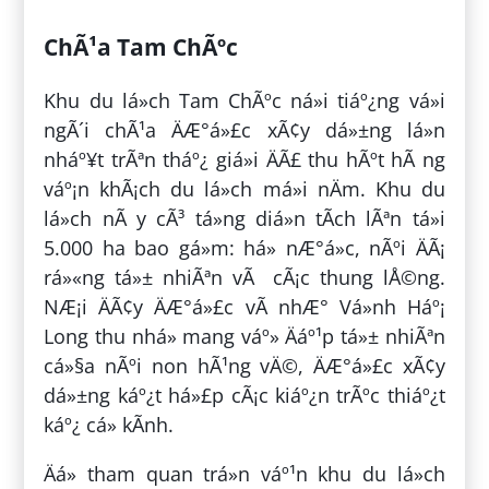
ChÃ¹a Tam ChÃºc
Khu du lá»ch Tam ChÃºc ná»i tiáº¿ng vá»i
ngÃ´i chÃ¹a ÄÆ°á»£c xÃ¢y dá»±ng lá»n
nháº¥t trÃªn tháº¿ giá»i ÄÃ£ thu hÃºt hÃ ng
váº¡n khÃ¡ch du lá»ch má»i nÄm. Khu du
lá»ch nÃ y cÃ³ tá»ng diá»n tÃ­ch lÃªn tá»i
5.000 ha bao gá»m: há» nÆ°á»c, nÃºi ÄÃ¡
rá»«ng tá»± nhiÃªn vÃ cÃ¡c thung lÅ©ng.
NÆ¡i ÄÃ¢y ÄÆ°á»£c vÃ­ nhÆ° Vá»nh Háº¡
Long thu nhá» mang váº» Äáº¹p tá»± nhiÃªn
cá»§a nÃºi non hÃ¹ng vÄ©, ÄÆ°á»£c xÃ¢y
dá»±ng káº¿t há»£p cÃ¡c kiáº¿n trÃºc thiáº¿t
káº¿ cá» kÃ­nh.
Äá» tham quan trá»n váº¹n khu du lá»ch