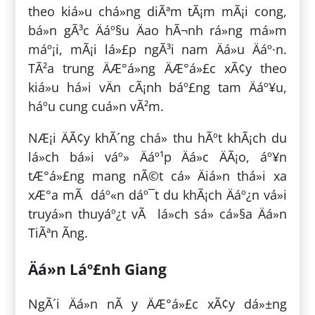
theo kiá»u chá»ng diÃªm tÃ¡m mÃ¡i cong,
bá»n gÃ³c Äáº§u Äao hÃ¬nh rá»ng má»m
máº¡i, mÃ¡i lá»£p ngÃ³i nam Äá»u Äáº·n.
TÃ²a trung ÄÆ°á»ng ÄÆ°á»£c xÃ¢y theo
kiá»u há»i vÄn cÃ¡nh báº£ng tam Äáº¥u,
háº­u cung cuá»n vÃ²m.
NÆ¡i ÄÃ¢y khÃ´ng chá» thu hÃºt khÃ¡ch du
lá»ch bá»i váº» Äáº¹p Äá»c ÄÃ¡o, áº¥n
tÆ°á»£ng mang nÃ©t cá» Äiá»n thá»i xa
xÆ°a mÃ dáº«n dáº¯t du khÃ¡ch Äáº¿n vá»i
truyá»n thuyáº¿t vÃ lá»ch sá»­ cá»§a Äá»n
TiÃªn Ãng.
Äá»n Láº£nh Giang
NgÃ´i Äá»n nÃ y ÄÆ°á»£c xÃ¢y dá»±ng