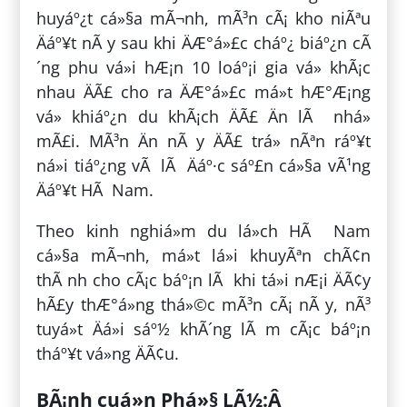
huyáº¿t cá»§a mÃ¬nh, mÃ³n cÃ¡ kho niÃªu
Äáº¥t nÃ y sau khi ÄÆ°á»£c cháº¿ biáº¿n cÃ
´ng phu vá»i hÆ¡n 10 loáº¡i gia vá» khÃ¡c
nhau ÄÃ£ cho ra ÄÆ°á»£c má»t hÆ°Æ¡ng
vá» khiáº¿n du khÃ¡ch ÄÃ£ Än lÃ nhá»
mÃ£i. MÃ³n Än nÃ y ÄÃ£ trá» nÃªn ráº¥t
ná»i tiáº¿ng vÃ lÃ Äáº·c sáº£n cá»§a vÃ¹ng
Äáº¥t HÃ Nam.
Theo kinh nghiá»m du lá»ch HÃ Nam
cá»§a mÃ¬nh, má»t lá»i khuyÃªn chÃ¢n
thÃ nh cho cÃ¡c báº¡n lÃ khi tá»i nÆ¡i ÄÃ¢y
hÃ£y thÆ°á»ng thá»©c mÃ³n cÃ¡ nÃ y, nÃ³
tuyá»t Äá»i sáº½ khÃ´ng lÃ m cÃ¡c báº¡n
tháº¥t vá»ng ÄÃ¢u.
BÃ¡nh cuá»n Phá»§ LÃ½:Â