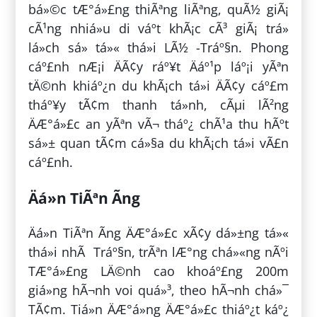
bá»©c tÆ°á»£ng thiÃªng liÃªng, quÃ½ giÃ¡
cÃ¹ng nhiá»u di váº­t khÃ¡c cÃ³ giÃ¡ trá»
lá»ch sá»­ tá»« thá»i LÃ½ -Tráº§n. Phong
cáº£nh nÆ¡i ÄÃ¢y ráº¥t Äáº¹p láº¡i yÃªn
tÄ©nh khiáº¿n du khÃ¡ch tá»i ÄÃ¢y cáº£m
tháº¥y tÃ¢m thanh tá»nh, cÃµi lÃ²ng
ÄÆ°á»£c an yÃªn vÃ¬ tháº¿ chÃ¹a thu hÃºt
sá»± quan tÃ¢m cá»§a du khÃ¡ch tá»i vÃ£n
cáº£nh.
Äá»n TiÃªn Ãng
Äá»n TiÃªn Ãng ÄÆ°á»£c xÃ¢y dá»±ng tá»«
thá»i nhÃ Tráº§n, trÃªn lÆ°ng chá»«ng nÃºi
TÆ°á»£ng LÄ©nh cao khoáº£ng 200m
giá»ng hÃ¬nh voi quá»³, theo hÃ¬nh chá»¯
TÃ¢m. Tiá»n ÄÆ°á»ng ÄÆ°á»£c thiáº¿t káº¿