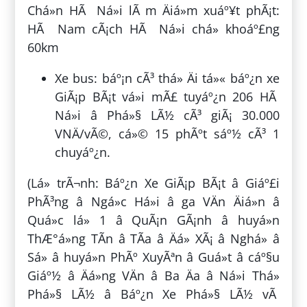
Chá»n HÃ Ná»i lÃ m Äiá»m xuáº¥t phÃ¡t:
HÃ Nam cÃ¡ch HÃ Ná»i chá» khoáº£ng
60km
Xe bus: báº¡n cÃ³ thá» Äi tá»« báº¿n xe
GiÃ¡p BÃ¡t vá»i mÃ£ tuyáº¿n 206 HÃ
Ná»i â Phá»§ LÃ½ cÃ³ giÃ¡ 30.000
VNÄ/vÃ©, cá»© 15 phÃºt sáº½ cÃ³ 1
chuyáº¿n.
(Lá» trÃ¬nh: Báº¿n Xe GiÃ¡p BÃ¡t â Giáº£i
PhÃ³ng â Ngá»c Há»i â ga VÄn Äiá»n â
Quá»c lá» 1 â QuÃ¡n GÃ¡nh â huyá»n
ThÆ°á»ng TÃ­n â TÃ­a â Äá» XÃ¡ â Nghá» â
Sá» â huyá»n PhÃº XuyÃªn â Guá»t â cáº§u
Giáº½ â Äá»ng VÄn â Ba Äa â Ná»i Thá»
Phá»§ LÃ½ â Báº¿n Xe Phá»§ LÃ½ vÃ