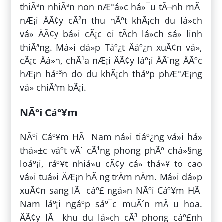
thiÃªn nhiÃªn non nÆ°á»c há»¯u tÃ¬nh mÃ
nÆ¡i ÄÃ¢y cÃ²n thu hÃºt khÃ¡ch du lá»ch
vá» ÄÃ¢y bá»i cÃ¡c di tÃ­ch lá»ch sá»­ linh
thiÃªng. Má»i dá»p Táº¿t Äáº¿n xuÃ¢n vá»,
cÃ¡c Äá»n, chÃ¹a nÆ¡i ÄÃ¢y láº¡i ÄÃ´ng ÄÃºc
hÆ¡n háº³n do du khÃ¡ch tháº­p phÆ°Æ¡ng
vá» chiÃªm bÃ¡i.
NÃºi Cáº¥m
NÃºi Cáº¥m HÃ Nam ná»i tiáº¿ng vá»i há»
thá»±c váº­t vÃ´ cÃ¹ng phong phÃº chá»§ng
loáº¡i, ráº¥t nhiá»u cÃ¢y cá» thá»¥ to cao
vá»i tuá»i ÄÆ¡n hÃ ng trÄm nÄm. Má»i dá»p
xuÃ¢n sang lÃ cáº£ ngá»n NÃºi Cáº¥m HÃ
Nam láº¡i ngáº­p sáº¯c muÃ´n mÃ u hoa.
ÄÃ¢y lÃ khu du lá»ch cÃ³ phong cáº£nh