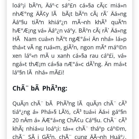
loáº¡i bÃºn, Äáº·c sáº£n cá»§a cÃ¡c miá»n
nhÆ°ng ÄÃ¢y lÃ bÃ¡t bÃºn cÃ¡ rÃ´ Äá»ng
Äáº§u tiÃªn khiáº¿n mÃ¬nh khÃ³ quÃªn
hÆ°Æ¡ng vá» Äáº¿n váº­y. BÃºn cÃ¡ rÃ´ Äá»ng
HÃ Nam cuá»n hÃºt ngÆ°á»i Än nhá» lá»p
thá»t vÃ ng ruá»m, giÃ²n, ngon mÃª máº©n
xen láº«n mÃ u xanh cá»§a rau cáº£i, vá»
ngá»t thÆ¡m cá»§a nÆ°á»c dÃ¹ng. Än má»t
láº§n lÃ nhá» mÃ£i!
ChÃ¨ bÃ PhÃ³ng:
QuÃ¡n chÃ¨ bÃ PhÃ³ng lÃ quÃ¡n chÃ¨ cÃ³
tiáº¿ng á» Phá»§ LÃ½, cÃ³ tuá»i Äá»i gáº§n
20 nÄm á» ÄÆ°á»ng ChÃ¢u Cáº§u. ChÃ¨ cÃ³
khÃ¡ nhiá»u loáº¡i: tá»« chÃ¨ tháº­p cáº©m,
chÃ¨ SÃ i GÃ²n, chÃ¨ cung ÄÃ¬nh Huáº¿,