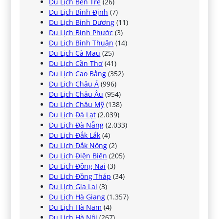
Du Lịch Bến Tre
(26)
Du Lịch Bình Định
(7)
Du Lịch Bình Dương
(11)
Du Lịch Bình Phước
(3)
Du Lịch Bình Thuận
(14)
Du Lịch Cà Mau
(25)
Du Lịch Cần Thơ
(41)
Du Lịch Cao Bằng
(352)
Du Lịch Châu Á
(996)
Du Lịch Châu Âu
(954)
Du Lịch Châu Mỹ
(138)
Du Lịch Đà Lạt
(2.039)
Du Lịch Đà Nẵng
(2.033)
Du Lịch Đắk Lắk
(4)
Du Lịch Đắk Nông
(2)
Du Lịch Điện Biên
(205)
Du Lịch Đồng Nai
(3)
Du Lịch Đồng Tháp
(34)
Du Lịch Gia Lai
(3)
Du Lịch Hà Giang
(1.357)
Du Lịch Hà Nam
(4)
Du Lịch Hà Nội
(267)