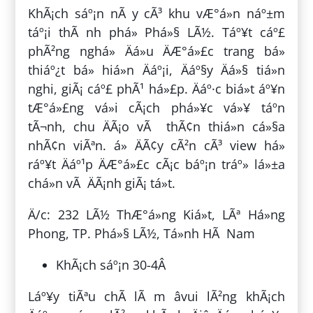
KhÃ¡ch sáº¡n nÃ y cÃ³ khu vÆ°á»n náº±m
táº¡i thÃ nh phá» Phá»§ LÃ½. Táº¥t cáº£
phÃ²ng nghá» Äá»u ÄÆ°á»£c trang bá»
thiáº¿t bá» hiá»n Äáº¡i, Äáº§y Äá»§ tiá»n
nghi, giÃ¡ cáº£ phÃ¹ há»£p. Äáº·c biá»t áº¥n
tÆ°á»£ng vá»i cÃ¡ch phá»¥c vá»¥ táº­n
tÃ¬nh, chu ÄÃ¡o vÃ thÃ¢n thiá»n cá»§a
nhÃ¢n viÃªn. á» ÄÃ¢y cÃ²n cÃ³ view há»
ráº¥t Äáº¹p ÄÆ°á»£c cÃ¡c báº¡n tráº» lá»±a
chá»n vÃ ÄÃ¡nh giÃ¡ tá»t.
Ä/c: 232 LÃ½ ThÆ°á»ng Kiá»t, LÃª Há»ng
Phong, TP. Phá»§ LÃ½, Tá»nh HÃ Nam
KhÃ¡ch sáº¡n 30-4Â
Láº¥y tiÃªu chÃ­ lÃ m âvui lÃ²ng khÃ¡ch