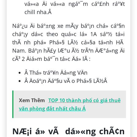
vá»«a Äi vá»«a ngáº¯m cáº£nh ráº¥t
chill nha.Â
Náº¿u Äi báº±ng xe mÃ¡y báº¡n chá» cáº§n
cháº¡y dá»c theo quá»c lá» 1A sáº½ tá»i
thÃ nh phá» Phá»§ LÃ½ cá»§a tá»nh HÃ
Nam. Báº¡n hÃ£y lÆ°u Ã½ trÃªn ÄÆ°á»ng Äi
cÃ³ 2 Äiá»m báº¯n tá»c Äá» lÃ :
Â Thá» tráº¥n Äá»ng VÄn
Â Äoáº¡n Äáº§u vÃ o Phá»§ LÃ½Â
Xem Thêm
TOP 10 thành phố có giá thuê
văn phòng đắt nhất châu Á
NÆ¡i á» vÃ dá»«ng chÃ¢n