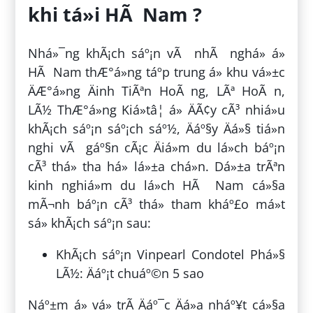
khi tá»i HÃ Nam ?
Nhá»¯ng khÃ¡ch sáº¡n vÃ nhÃ nghá» á»
HÃ Nam thÆ°á»ng táº­p trung á» khu vá»±c
ÄÆ°á»ng Äinh TiÃªn HoÃ ng, LÃª HoÃ n,
LÃ½ ThÆ°á»ng Kiá»tâ¦ á» ÄÃ¢y cÃ³ nhiá»u
khÃ¡ch sáº¡n sáº¡ch sáº½, Äáº§y Äá»§ tiá»n
nghi vÃ gáº§n cÃ¡c Äiá»m du lá»ch báº¡n
cÃ³ thá» tha há» lá»±a chá»n. Dá»±a trÃªn
kinh nghiá»m du lá»ch HÃ Nam cá»§a
mÃ¬nh báº¡n cÃ³ thá» tham kháº£o má»t
sá» khÃ¡ch sáº¡n sau:
KhÃ¡ch sáº¡n Vinpearl Condotel Phá»§
LÃ½: Äáº¡t chuáº©n 5 sao
Náº±m á» vá» trÃ­ Äáº¯c Äá»a nháº¥t cá»§a