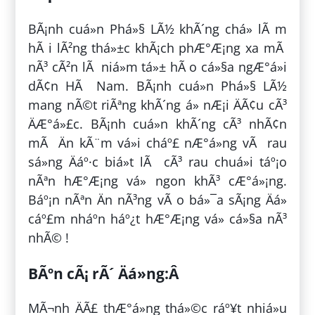
BÃ¡nh cuá»n Phá»§ LÃ½ khÃ´ng chá» lÃ m
hÃ i lÃ²ng thá»±c khÃ¡ch phÆ°Æ¡ng xa mÃ
nÃ³ cÃ²n lÃ niá»m tá»± hÃ o cá»§a ngÆ°á»i
dÃ¢n HÃ Nam. BÃ¡nh cuá»n Phá»§ LÃ½
mang nÃ©t riÃªng khÃ´ng á» nÆ¡i ÄÃ¢u cÃ³
ÄÆ°á»£c. BÃ¡nh cuá»n khÃ´ng cÃ³ nhÃ¢n
mÃ Än kÃ¨m vá»i cháº£ nÆ°á»ng vÃ rau
sá»ng Äáº·c biá»t lÃ cÃ³ rau chuá»i táº¡o
nÃªn hÆ°Æ¡ng vá» ngon khÃ³ cÆ°á»¡ng.
Báº¡n nÃªn Än nÃ³ng vÃ o bá»¯a sÃ¡ng Äá»
cáº£m nháº­n háº¿t hÆ°Æ¡ng vá» cá»§a nÃ³
nhÃ© !
BÃºn cÃ¡ rÃ´ Äá»ng:Â
MÃ¬nh ÄÃ£ thÆ°á»ng thá»©c ráº¥t nhiá»u