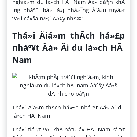
nghiá»m du lá»ch HÃ Nam Äá» báº¡n khÃ
´ng pháº£i bá» lá»¡ nhá»¯ng Äiá»u tuyá»t
vá»i cá»§a nÆ¡i ÄÃ¢y nhÃ©!
Thá»i Äiá»m thÃ­ch há»£p
nháº¥t Äá» Äi du lá»ch HÃ
Nam
Thá»i Äiá»m thÃ­ch há»£p nháº¥t Äá» Äi du
lá»ch HÃ Nam
Thá»i tiáº¿t vÃ khÃ­ háº­u á» HÃ Nam ráº¥t