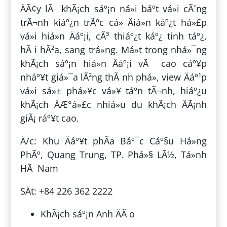
ÄÃ¢y lÃ khÃ¡ch sáº¡n ná»i báº­t vá»i cÃ´ng
trÃ¬nh kiáº¿n trÃºc cá» Äiá»n káº¿t há»£p
vá»i hiá»n Äáº¡i, cÃ³ thiáº¿t káº¿ tinh táº¿,
hÃ i hÃ²a, sang trá»ng. Má»t trong nhá»¯ng
khÃ¡ch sáº¡n hiá»n Äáº¡i vÃ cao cáº¥p
nháº¥t giá»¯a lÃ²ng thÃ nh phá», view Äáº¹p
vá»i sá»± phá»¥c vá»¥ táº­n tÃ¬nh, hiáº¿u
khÃ¡ch ÄÆ°á»£c nhiá»u du khÃ¡ch ÄÃ¡nh
giÃ¡ ráº¥t cao.
Ä/c: Khu Äáº¥t phÃ­a Báº¯c Cáº§u Há»ng
PhÃº, Quang Trung, TP. Phá»§ LÃ½, Tá»nh
HÃ Nam
SÄt: +84 226 362 2222
KhÃ¡ch sáº¡n Anh ÄÃ o