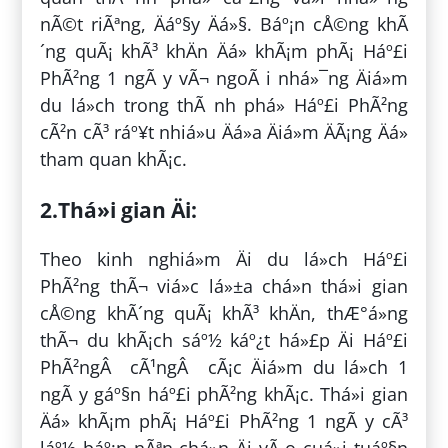
nÃ©t riÃªng, Äáº§y Äá»§. Báº¡n cÅ©ng khÃ
´ng quÃ¡ khÃ³ khÄn Äá» khÃ¡m phÃ¡ Háº£i
PhÃ²ng 1 ngÃ y vÃ¬ ngoÃ i nhá»¯ng Äiá»m
du lá»ch trong thÃ nh phá» Háº£i PhÃ²ng
cÃ²n cÃ³ ráº¥t nhiá»u Äá»a Äiá»m ÄÃ¡ng Äá»
tham quan khÃ¡c.
2.Thá»i gian Äi:
Theo kinh nghiá»m Äi du lá»ch Háº£i
PhÃ²ng thÃ¬ viá»c lá»±a chá»n thá»i gian
cÅ©ng khÃ´ng quÃ¡ khÃ³ khÄn, thÆ°á»ng
thÃ¬ du khÃ¡ch sáº½ káº¿t há»£p Äi Háº£i
PhÃ²ngÂ cÃ¹ngÂ cÃ¡c Äiá»m du lá»ch 1
ngÃ y gáº§n háº£i phÃ²ng khÃ¡c. Thá»i gian
Äá» khÃ¡m phÃ¡ Háº£i PhÃ²ng 1 ngÃ y cÃ³
láº½ báº¡n nÃªn chá»n Äi vÃ o cuá»i tuáº§n