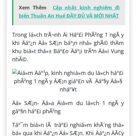
Xem Thêm
Cập nhật kinh nghiệm đi
biển Thuận An Huế ĐẦY ĐỦ VÀ MỚI NHẤT
Trong lá»ch trÃ¬nh Äi Háº£i PhÃ²ng 1 ngÃ y
khi Äáº¿n Äá» SÆ¡n báº¡n nhá» ghÃ© thÄm
khu biá»t thá»± Báº£o Äáº¡i trÃªn Äá»i Vung
nhÃ©.
Äá» SÆ¡n- Äá»a Äiá»m du lá»ch 1 ngÃ y
gáº§n háº£i phÃ²ng
Táº¯m biá»n lÃ tráº£i nghiá»m khÃ´ng thá»
bá» qua khi Äáº¿n Äá» SÆ¡n. Khi Äáº¿n ÄÃ¢y