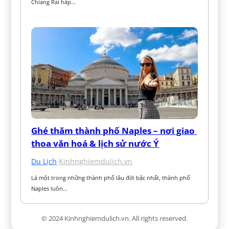
Chiang Rai hấp…
Ghé thăm thành phố Naples – nơi giao 
thoa văn hoá & lịch sử nước Ý
Du Lịch
·
Kinhnghiemdulich.vn
Là một trong những thành phố lâu đời bậc nhất, thành phố 
Naples luôn…
© 2024 Kinhnghiemdulich.vn. All rights reserved.