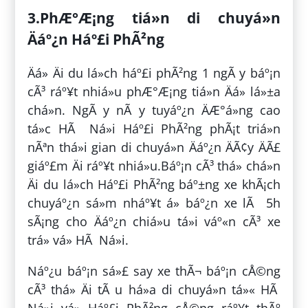
3.PhÆ°Æ¡ng tiá»n di chuyá»n
Äáº¿n Háº£i PhÃ²ng
Äá» Äi du lá»ch háº£i phÃ²ng 1 ngÃ y báº¡n
cÃ³ ráº¥t nhiá»u phÆ°Æ¡ng tiá»n Äá» lá»±a
chá»n. NgÃ y nÃ y tuyáº¿n ÄÆ°á»ng cao
tá»c HÃ Ná»i Háº£i PhÃ²ng phÃ¡t triá»n
nÃªn thá»i gian di chuyá»n Äáº¿n ÄÃ¢y ÄÃ£
giáº£m Äi ráº¥t nhiá»u.Báº¡n cÃ³ thá» chá»n
Äi du lá»ch Háº£i PhÃ²ng báº±ng xe khÃ¡ch
chuyáº¿n sá»m nháº¥t á» báº¿n xe lÃ 5h
sÃ¡ng cho Äáº¿n chiá»u tá»i váº«n cÃ³ xe
trá» vá» HÃ Ná»i.
Náº¿u báº¡n sá»£ say xe thÃ¬ báº¡n cÅ©ng
cÃ³ thá» Äi tÃ u há»a di chuyá»n tá»« HÃ
Ná»i vá» Háº£i PhÃ²ng cÅ©ng ráº¥t thÃº