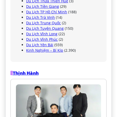
Du Lịch Thừa Thiên Huế
(3)
Du Lịch Tiền Giang
(29)
Du Lịch TP Hồ Chí Minh
(188)
Du Lịch Trà Vinh
(14)
Du Lịch Trung Quốc
(2)
Du Lịch Tuyên Quang
(150)
Du Lịch Vĩnh Long
(22)
Du Lịch Vĩnh Phúc
(2)
Du Lịch Yên Bái
(559)
Kinh Nghiệm – Bí Kíp
(2.390)
Thịnh Hành