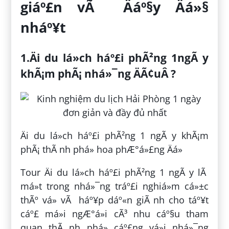
giáº£n vÃ Äáº§y Äá»§
nháº¥t
1.Äi du lá»ch háº£i phÃ²ng 1ngÃ y
khÃ¡m phÃ¡ nhá»¯ng ÄÃ¢uÂ ?
Äi du lá»ch háº£i phÃ²ng 1 ngÃ y khÃ¡m
phÃ¡ thÃ nh phá» hoa phÆ°á»£ng Äá»
Tour Äi du lá»ch háº£i phÃ²ng 1 ngÃ y lÃ
má»t trong nhá»¯ng tráº£i nghiá»m cá»±c
thÃº vá» vÃ háº¥p dáº«n giÃ nh cho táº¥t
cáº£ má»i ngÆ°á»i cÃ³ nhu cáº§u tham
quan thÃ nh phá» cáº£ng vá»i nhá»¯ng