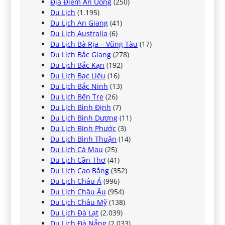
Địa Điểm Ăn Uống
(250)
Du Lịch
(1.195)
Du Lịch An Giang
(41)
Du Lịch Australia
(6)
Du Lịch Bà Rịa – Vũng Tàu
(17)
Du Lịch Bắc Giang
(278)
Du Lịch Bắc Kạn
(192)
Du Lịch Bạc Liêu
(16)
Du Lịch Bắc Ninh
(13)
Du Lịch Bến Tre
(26)
Du Lịch Bình Định
(7)
Du Lịch Bình Dương
(11)
Du Lịch Bình Phước
(3)
Du Lịch Bình Thuận
(14)
Du Lịch Cà Mau
(25)
Du Lịch Cần Thơ
(41)
Du Lịch Cao Bằng
(352)
Du Lịch Châu Á
(996)
Du Lịch Châu Âu
(954)
Du Lịch Châu Mỹ
(138)
Du Lịch Đà Lạt
(2.039)
Du Lịch Đà Nẵng
(2.033)