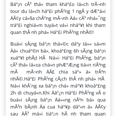
Báº¡n cÃ³ thá» tham kháº£o lá»ch trÃ¬nh
tour du lá»ch háº£i phÃ²ng 1 ngÃ y dÆ°á»i
ÄÃ¢y cá»§a chÃºng mÃ¬nh Äá» cÃ³ nhá»¯ng
tráº£i nghiá»m tuyá»t vá»i nháº¥t khi tham
quan thÃ nh phá» Háº£i PhÃ²ng nhÃ©!
Buá»i sÃ¡ng báº¡n thá»©c dáº­y tá»« sá»m
Äá» chuáº©n bá», khoáº£ng 6h sÃ¡ng báº¡n
xuáº¥t phÃ¡t HÃ Ná»i- Háº£i PhÃ²ng, báº¡n
cÃ³ thá» lá»±a chá»n phÆ°Æ¡ng tiá»n riÃªng
mÃ mÃ¬nh ÄÃ£ chia sáº» á» trÃªn
nhÃ©.Háº£i PhÃ²ng cÃ¡ch thÃ nh phá» HÃ
Ná»i khÃ´ng xa báº¡n chá» máº¥t khoáº£ng
2h di chuyá»n.Khi Äáº¿n Háº£i PhÃ²ng vÃ o
buá»i sÃ¡ng báº¡n Äá»«ng nÃªn bá» qua
mÃ³n bÃ¡nh Äa cua háº¥p dáº«n á» ÄÃ¢y
sau ÄÃ³ má»i tiáº¿n hÃ nh tham quan