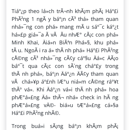
Tiáº¿p theo lá»ch trÃ¬nh khÃ¡m phÃ¡ Háº£i
PhÃ²ng 1 ngÃ y báº¡n cÃ³ thá» tham quan
nhá»¯ng con phá» mang mÃ u sáº¯c káº¿t
há»£p giá»¯a Ã vÃ Ãu nhÆ° cÃ¡c con phá»
Minh Khai, Äiá»n BiÃªn Phá»§, khu phá»
tÃ u. NgoÃ i ra á» thÃ nh phá» Háº£i PhÃ²ng
cÅ©ng cÃ³ nhá»¯ng cÃ¢y cáº§u Äá»c ÄÃ¡o
báº¯t qua cÃ¡c con sÃ´ng cháº£y trong
thÃ nh phá», báº¡n Äáº¿n ÄÃ¢y tham quan
vÃ chá»¥p áº£nh lÆ°u niá»m cÅ©ng ráº¥t
thÃº vá». Khi Äáº¿n vá»i thÃ nh phá» hoa
phÆ°á»£ng Äá» thÃ¬ nhá» check in hÃ ng
phÆ°á»£ng vÄ©- biá»u tÆ°á»£ng cá»§a
Háº£i PhÃ²ng nhÃ©.
Trong buá»i sÃ¡ng báº¡n khÃ¡m phÃ¡