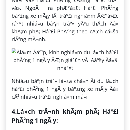
vá». NgoÃ i ra phÆ°á»£t Háº£i PhÃ²ng
báº±ng xe mÃ¡y lÃ tráº£i nghiá»m ÄÆ°á»£c
ráº¥t nhiá»u báº¡n tráº» yÃªu thÃ­ch Äá»
khÃ¡m phÃ¡ Háº£i PhÃ²ng theo cÃ¡ch cá»§a
riÃªng mÃ¬nh.
Nhiá»u báº¡n tráº» lá»±a chá»n Äi du lá»ch
háº£i phÃ²ng 1 ngÃ y báº±ng xe mÃ¡y Äá»
cÃ³ nhiá»u tráº£i nghiá»m má»i
4.Lá»ch trÃ¬nh khÃ¡m phÃ¡ Háº£i
PhÃ²ng 1 ngÃ y: