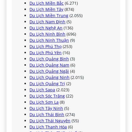
Du Lịch Miền Bắc
(6.271)
Du Lịch Miền Tây
(874)
Du Lịch Miền Trung
(2.055)
Du Lịch Nam Định
(5)
Du Lịch Nghệ An
(136)
Du Lịch Ninh Bình
(696)
Du Lịch Ninh Thuận
(9)
Du Lịch Phú Thọ
(253)
Du Lịch Phú Yên
(16)
Du Lịch Quảng Bình
(3)
Du Lịch Quảng Nam
(6)
Du Lịch Quảng Ngãi
(4)
Du Lịch Quảng Ninh
(2.015)
Du Lịch Quảng Trị
(2)
Du Lịch Sapa
(2.023)
Du Lịch Sóc Trăng
(22)
Du Lịch Sơn La
(8)
Du Lịch Tây Ninh
(5)
Du Lịch Thái Bình
(274)
Du Lịch Thái Nguyên
(55)
Du Lịch Thanh Hóa
(6)