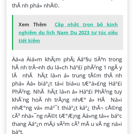
thÃ nh phá» nhÃ©.
Xem Thêm
Cập nhật trọn bộ kinh
nghiệm du lịch Nam Du 2023 tự túc siêu
tiết kiệm
Äá»a Äiá»m khÃ¡m phÃ¡ Äáº§u tiÃªn trong
hÃ nh trÃ¬nh du lá»ch háº£i phÃ²ng 1 ngÃ y
lÃ nhÃ hÃ¡t lá»n á» trung tÃ¢m thÃ nh
phá» Äá» biáº¿t tá»i biá»u tÆ°á»£ng Háº£i
PhÃ²ng. NhÃ hÃ¡t lá»n á» Háº£i PhÃ²ng tuy
khÃ´ng hoÃ nh trÃ¡ng nhÆ° á» HÃ Ná»i
nhÆ°ng vá» máº¯t thiáº¿t káº¿ thÃ¬ cÅ©ng
cÃ³ nhá»¯ng nÃ©t tÆ°Æ¡ng Äá»ng tá»« báº­c
thang Äáº¿n mÃ¡i vÃ²m cÃ³ mÃ u vÃ ng ná»i
báº­t.