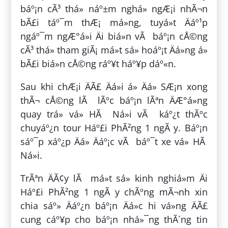
báº¡n cÃ³ thá» náº±m nghá» ngÆ¡i nhÃ¬n
bÃ£i táº¯m thÆ¡ má»ng, tuyá»t Äáº¹p
ngáº¯m ngÆ°á»i Äi biá»n vÃ báº¡n cÅ©ng
cÃ³ thá» tham giÃ¡ má»t sá» hoáº¡t Äá»ng á»
bÃ£i biá»n cÅ©ng ráº¥t háº¥p dáº«n.
Sau khi chÆ¡i ÄÃ£ Äá»i á» Äá» SÆ¡n xong
thÃ¬ cÅ©ng lÃ lÃºc báº¡n lÃªn ÄÆ°á»ng
quay trá» vá» HÃ Ná»i vÃ káº¿t thÃºc
chuyáº¿n tour Háº£i PhÃ²ng 1 ngÃ y. Báº¡n
sáº¯p xáº¿p Äá» Äáº¡c vÃ báº¯t xe vá» HÃ
Ná»i.
TrÃªn ÄÃ¢y lÃ má»t sá» kinh nghiá»m Äi
Háº£i PhÃ²ng 1 ngÃ y chÃºng mÃ¬nh xin
chia sáº» Äáº¿n báº¡n Äá»c hi vá»ng ÄÃ£
cung cáº¥p cho báº¡n nhá»¯ng thÃ´ng tin