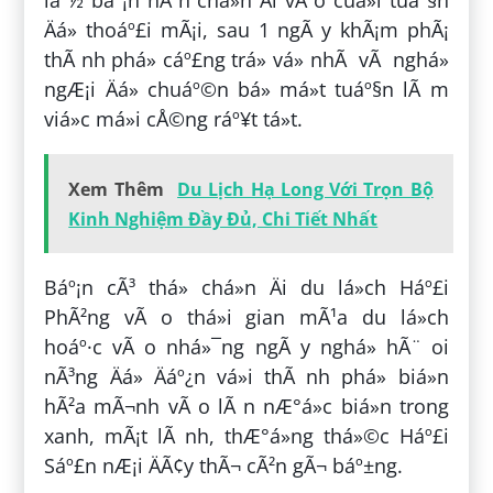
Äá» thoáº£i mÃ¡i, sau 1 ngÃ y khÃ¡m phÃ¡
thÃ nh phá» cáº£ng trá» vá» nhÃ vÃ nghá»
ngÆ¡i Äá» chuáº©n bá» má»t tuáº§n lÃ m
viá»c má»i cÅ©ng ráº¥t tá»t.
Xem Thêm
Du Lịch Hạ Long Với Trọn Bộ
Kinh Nghiệm Đầy Đủ, Chi Tiết Nhất
Báº¡n cÃ³ thá» chá»n Äi du lá»ch Háº£i
PhÃ²ng vÃ o thá»i gian mÃ¹a du lá»ch
hoáº·c vÃ o nhá»¯ng ngÃ y nghá» hÃ¨ oi
nÃ³ng Äá» Äáº¿n vá»i thÃ nh phá» biá»n
hÃ²a mÃ¬nh vÃ o lÃ n nÆ°á»c biá»n trong
xanh, mÃ¡t lÃ nh, thÆ°á»ng thá»©c Háº£i
Sáº£n nÆ¡i ÄÃ¢y thÃ¬ cÃ²n gÃ¬ báº±ng.