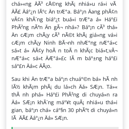
chá»«ng ÄÃ³ cÅ©ng khÃ¡ nhiá»u rá»i vÃ
ÄÃ£ Äáº¿n lÃºc Än trÆ°a. Báº¡n Äang phÃ¢n
vÃ¢n khÃ´ng biáº¿t buá»i trÆ°a á» Háº£i
PhÃ²ng nÃªn Än gÃ¬ nhá»? Báº¡n cÃ³ thá»
Än cÆ¡m chÃ¡y cÃ³ nÃ©t khÃ¡ giá»ng vá»i
cÆ¡m chÃ¡y Ninh BÃ¬nh nhÆ°ng nÆ°á»c
sá»t á» ÄÃ¢y hoÃ n toÃ n khÃ¡c biá»t,vÃ¬
nÆ°á»c sá»t ÄÆ°á»£c lÃ m báº±ng háº£i
sáº£n Äá»c ÄÃ¡o.
Sau khi Än trÆ°a báº¡n chuáº©n bá» hÃ nh
lÃ½ khÃ¡m phÃ¡ du lá»ch Äá» SÆ¡n. Tá»«
thÃ nh phá» Háº£i PhÃ²ng di chuyá»n ra
Äá» SÆ¡n khÃ´ng máº¥t quÃ¡ nhiá»u thá»i
gian, báº¡n chá» cáº§n 30 phÃºt di chuyá»n
lÃ ÄÃ£ Äáº¿n Äá» SÆ¡n.