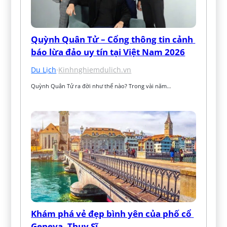
Quỳnh Quân Tử – Cổng thông tin cảnh 
báo lừa đảo uy tín tại Việt Nam 2026
Du Lịch
·
Kinhnghiemdulich.vn
Quỳnh Quân Tử ra đời như thế nào? Trong vài năm…
Khám phá vẻ đẹp bình yên của phố cổ 
Geneva, Thụy Sĩ