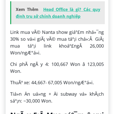
Xem Thêm
Head Office là gì? Các quy
định trụ sở chính doanh nghiệp
Link mua vÃ© Nanta show giáº£m nhá»¯ng
30% so vá»i giÃ¡ vÃ© mua táº¡i chá»:Â GiÃ¡
mua táº¡i link khoáº£ngÂ 26,000
Won/ngÆ°á»i.
Chi phÃ­ ngÃ y 4: 100,667 Won â 123,005
Won.
ThuÃª xe: 44,667- 67,005 Won/ngÆ°á»i.
Tiá»n Än uá»ng + Äi subway vá» khÃ¡ch
sáº¡n: ~30,000 Won.