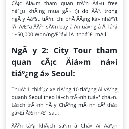
CÃ¡c Äiá»m tham quan trÃªn Äá»u free
náº¿u khÃ´ng mua gÃ¬ :)) do ÄÃ³, trong
ngÃ y Äáº§u tiÃªn, chi phÃ­ ÄÃ¡ng ká» nháº¥t
lÃ ÄÆ°a ÄÃ³n sÃ¢n bay â Än uá»ng â Äi láº¡i
: ~50,000 Won/ngÆ°á»i lÃ thoáº£i mÃ¡i.
NgÃ y 2: City Tour tham
quan cÃ¡c Äiá»m ná»i
tiáº¿ng á» Seoul:
ThuÃª 1 chiáº¿c xe riÃªng 10 tiáº¿ng Äi vÃ²ng
quanh Seoul theo lá»ch trÃ¬nh tuá»³ chá»n.
Lá»ch trÃ¬nh nÃ y ChÃºng mÃ¬nh cÃ³ thá»
gá»£i Ã½ nhÆ° sau:
ÄÃ³n táº¡i khÃ¡ch sáº¡n â Chá» Äi Äáº¿n