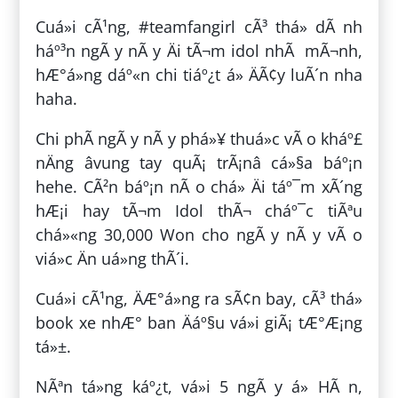
Cuá»i cÃ¹ng, #teamfangirl cÃ³ thá» dÃ nh
háº³n ngÃ y nÃ y Äi tÃ¬m idol nhÃ mÃ¬nh,
hÆ°á»ng dáº«n chi tiáº¿t á» ÄÃ¢y luÃ´n nha
haha.
Chi phÃ­ ngÃ y nÃ y phá»¥ thuá»c vÃ o kháº£
nÄng âvung tay quÃ¡ trÃ¡nâ cá»§a báº¡n
hehe. CÃ²n báº¡n nÃ o chá» Äi táº¯m xÃ´ng
hÆ¡i hay tÃ¬m Idol thÃ¬ cháº¯c tiÃªu
chá»«ng 30,000 Won cho ngÃ y nÃ y vÃ o
viá»c Än uá»ng thÃ´i.
Cuá»i cÃ¹ng, ÄÆ°á»ng ra sÃ¢n bay, cÃ³ thá»
book xe nhÆ° ban Äáº§u vá»i giÃ¡ tÆ°Æ¡ng
tá»±.
NÃªn tá»ng káº¿t, vá»i 5 ngÃ y á» HÃ n,