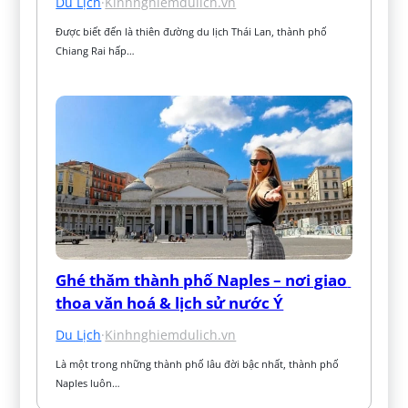
Du Lịch
·
Kinhnghiemdulich.vn
Được biết đến là thiên đường du lịch Thái Lan, thành phố 
Chiang Rai hấp…
Ghé thăm thành phố Naples – nơi giao 
thoa văn hoá & lịch sử nước Ý
Du Lịch
·
Kinhnghiemdulich.vn
Là một trong những thành phố lâu đời bậc nhất, thành phố 
Naples luôn…