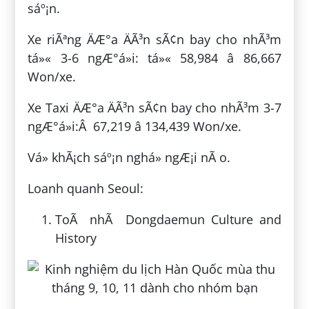
sáº¡n.
Xe riÃªng ÄÆ°a ÄÃ³n sÃ¢n bay cho nhÃ³m
tá»« 3-6 ngÆ°á»i: tá»« 58,984 â 86,667
Won/xe.
Xe Taxi ÄÆ°a ÄÃ³n sÃ¢n bay cho nhÃ³m 3-7
ngÆ°á»i:Â 67,219 â 134,439 Won/xe.
Vá» khÃ¡ch sáº¡n nghá» ngÆ¡i nÃ o.
Loanh quanh Seoul:
ToÃ nhÃ Dongdaemun Culture and
History