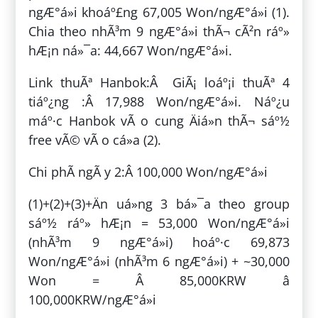
ngÆ°á»i khoáº£ng 67,005 Won/ngÆ°á»i (1).
Chia theo nhÃ³m 9 ngÆ°á»i thÃ¬ cÃ²n ráº»
hÆ¡n ná»¯a: 44,667 Won/ngÆ°á»i.
Link thuÃª Hanbok:Â GiÃ¡ loáº¡i thuÃª 4
tiáº¿ng :Â 17,988 Won/ngÆ°á»i. Náº¿u
máº·c Hanbok vÃ o cung Äiá»n thÃ¬ sáº½
free vÃ© vÃ o cá»­a (2).
Chi phÃ­ ngÃ y 2:Â 100,000 Won/ngÆ°á»i
(1)+(2)+(3)+Än uá»ng 3 bá»¯a theo group
sáº½ ráº» hÆ¡n = 53,000 Won/ngÆ°á»i
(nhÃ³m 9 ngÆ°á»i) hoáº·c 69,873
Won/ngÆ°á»i (nhÃ³m 6 ngÆ°á»i) + ~30,000
Won = Â 85,000KRW â
100,000KRW/ngÆ°á»i