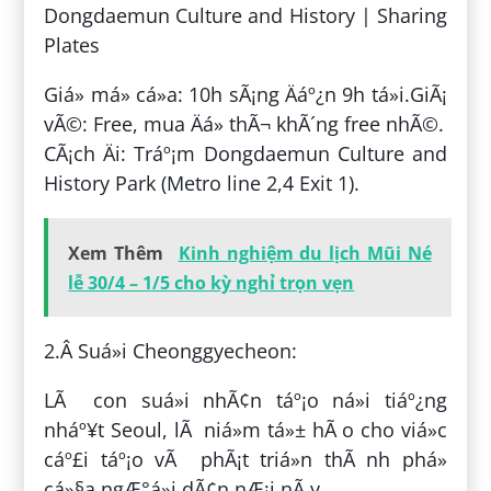
Dongdaemun Culture and History | Sharing
Plates
Giá» má» cá»­a: 10h sÃ¡ng Äáº¿n 9h tá»i.GiÃ¡
vÃ©: Free, mua Äá» thÃ¬ khÃ´ng free nhÃ©.
CÃ¡ch Äi: Tráº¡m Dongdaemun Culture and
History Park (Metro line 2,4 Exit 1).
Xem Thêm
Kinh nghiệm du lịch Mũi Né
lễ 30/4 – 1/5 cho kỳ nghỉ trọn vẹn
2.Â Suá»i Cheonggyecheon:
LÃ con suá»i nhÃ¢n táº¡o ná»i tiáº¿ng
nháº¥t Seoul, lÃ niá»m tá»± hÃ o cho viá»c
cáº£i táº¡o vÃ phÃ¡t triá»n thÃ nh phá»
cá»§a ngÆ°á»i dÃ¢n nÆ¡i nÃ y.