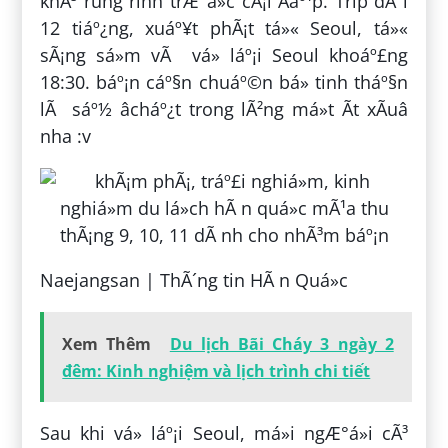
khÃ³ rung rinh trÆ°á»c cÃ¡i Äáº¹p. Trip dÃ i
12 tiáº¿ng, xuáº¥t phÃ¡t tá»« Seoul, tá»«
sÃ¡ng sá»m vÃ vá» láº¡i Seoul khoáº£ng
18:30. báº¡n cáº§n chuáº©n bá» tinh tháº§n
lÃ sáº½ âcháº¿t trong lÃ²ng má»t Ã­t xÃ­uâ
nha :v
Naejangsan | ThÃ´ng tin HÃ n Quá»c
Xem Thêm
Du lịch Bãi Cháy 3 ngày 2
đêm: Kinh nghiệm và lịch trình chi tiết
Sau khi vá» láº¡i Seoul, má»i ngÆ°á»i cÃ³