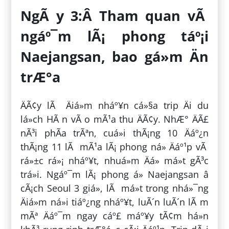
NgÃ y 3:Â Tham quan vÃ
ngáº¯m lÃ¡ phong táº¡i
Naejangsan, bao gá»m Än
trÆ°a
ÄÃ¢y lÃ Äiá»m nháº¥n cá»§a trip Äi du
lá»ch HÃ n vÃ o mÃ¹a thu ÄÃ¢y. NhÆ° ÄÃ£
nÃ³i phÃ­a trÃªn, cuá»i thÃ¡ng 10 Äáº¿n
thÃ¡ng 11 lÃ mÃ¹a lÃ¡ phong ná» Äáº¹p vÃ
rá»±c rá»¡ nháº¥t, nhuá»m Äá» má»t gÃ³c
trá»i. Ngáº¯m lÃ¡ phong á» Naejangsan â
cÃ¡ch Seoul 3 giá», lÃ má»t trong nhá»¯ng
Äiá»m ná»i tiáº¿ng nháº¥t, luÃ´n luÃ´n lÃ m
mÃª Äáº¯m ngay cáº£ máº¥y tÃ¢m há»n