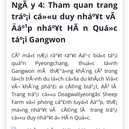
NgÃ y 4: Tham quan trang
tráº¡i cá»«u duy nháº¥t vÃ
Äáº¹p nháº¥t HÃ n Quá»c
táº¡i Gangwon
CÃ³ má»t nÆ¡i ráº¥t ráº¥t Äáº·c biá»t táº¡i
quáº­n Pyeongchang, thuá»c tá»nh
Gangwon mÃ thÆ°á»ng khÃ´ng cÃ³ trong
lá»ch trÃ¬nh du lá»ch cá»§a du khÃ¡ch Viá»t
vÃ¬ khÃ´ng pháº£i ai cÅ©ng biáº¿t, ÄÃ³ lÃ
Trang tráº¡i cá»«u Deagwallyeongâs Sheep
Farm vá»i phong cáº£nh tuyá»t Äáº¹p, thÆ¡
má»ng nháº¥t vÃ cÅ©ng lÃ trang tráº¡i
cá»«u duy nháº¥t á» HÃ n Quá»c.