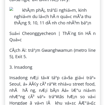
Suá»i Cheonggyecheon | ThÃ´ng tin HÃ n
Quá»c
CÃ¡ch Äi: tráº¡m Gwanghwamun (metro line
5), Exit 5.
3. Insadong
Insadong nÆ¡i tá»¥ táº­p cá»§a giá»i tráº»
Seoul, á» ÄÃ¢y cÃ³ ráº¥t nhiá»u street food,
nhÃ hÃ ng, nÆ¡i bÃ¡n Äá» lÆ°u niá»m
nhÆ°ng cÃ³ váº» tráº¥tâs hÆ¡n so vá»i
Hongdae â vá»n lÃ khu vá»±c ÄÆ°á»£c