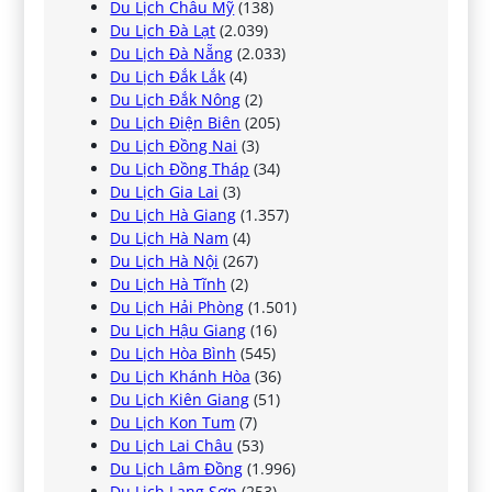
Du Lịch Châu Mỹ
(138)
Du Lịch Đà Lạt
(2.039)
Du Lịch Đà Nẵng
(2.033)
Du Lịch Đắk Lắk
(4)
Du Lịch Đắk Nông
(2)
Du Lịch Điện Biên
(205)
Du Lịch Đồng Nai
(3)
Du Lịch Đồng Tháp
(34)
Du Lịch Gia Lai
(3)
Du Lịch Hà Giang
(1.357)
Du Lịch Hà Nam
(4)
Du Lịch Hà Nội
(267)
Du Lịch Hà Tĩnh
(2)
Du Lịch Hải Phòng
(1.501)
Du Lịch Hậu Giang
(16)
Du Lịch Hòa Bình
(545)
Du Lịch Khánh Hòa
(36)
Du Lịch Kiên Giang
(51)
Du Lịch Kon Tum
(7)
Du Lịch Lai Châu
(53)
Du Lịch Lâm Đồng
(1.996)
Du Lịch Lạng Sơn
(253)