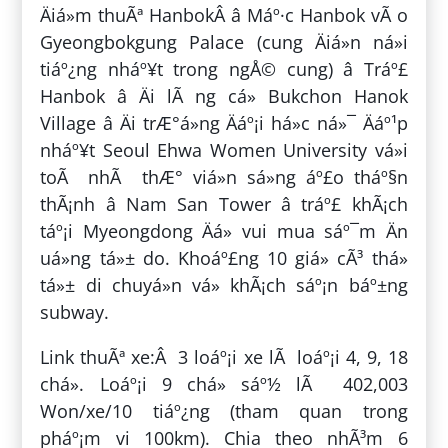
Äiá»m thuÃª HanbokÂ â Máº·c Hanbok vÃ o
Gyeongbokgung Palace (cung Äiá»n ná»i
tiáº¿ng nháº¥t trong ngÅ© cung) â Tráº£
Hanbok â Äi lÃ ng cá» Bukchon Hanok
Village â Äi trÆ°á»ng Äáº¡i há»c ná»¯ Äáº¹p
nháº¥t Seoul Ehwa Women University vá»i
toÃ nhÃ thÆ° viá»n sá»ng áº£o tháº§n
thÃ¡nh â Nam San Tower â tráº£ khÃ¡ch
táº¡i Myeongdong Äá» vui mua sáº¯m Än
uá»ng tá»± do. Khoáº£ng 10 giá» cÃ³ thá»
tá»± di chuyá»n vá» khÃ¡ch sáº¡n báº±ng
subway.
Link thuÃª xe:Â 3 loáº¡i xe lÃ loáº¡i 4, 9, 18
chá». Loáº¡i 9 chá» sáº½ lÃ 402,003
Won/xe/10 tiáº¿ng (tham quan trong
pháº¡m vi 100km). Chia theo nhÃ³m 6