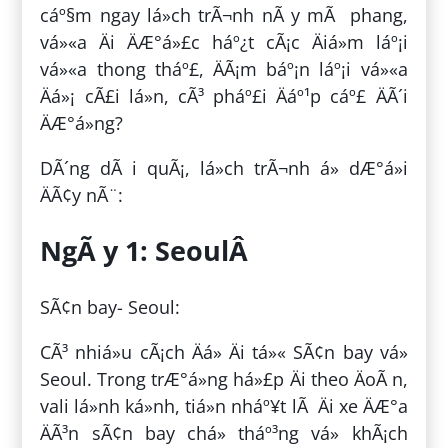
cáº§m ngay lá»ch trÃ¬nh nÃ y mÃ phang,
vá»«a Äi ÄÆ°á»£c háº¿t cÃ¡c Äiá»m láº¡i
vá»«a thong tháº£, ÄÃ¡m báº¡n láº¡i vá»«a
Äá»¡ cÃ£i lá»n, cÃ³ pháº£i Äáº¹p cáº£ ÄÃ´i
ÄÆ°á»ng?
DÃ´ng dÃ i quÃ¡, lá»ch trÃ¬nh á» dÆ°á»i
ÄÃ¢y nÃ¨:
NgÃ y 1: SeoulÂ
SÃ¢n bay- Seoul:
CÃ³ nhiá»u cÃ¡ch Äá» Äi tá»« SÃ¢n bay vá»
Seoul. Trong trÆ°á»ng há»£p Äi theo ÄoÃ n,
vali lá»nh ká»nh, tiá»n nháº¥t lÃ Äi xe ÄÆ°a
ÄÃ³n sÃ¢n bay chá» tháº³ng vá» khÃ¡ch