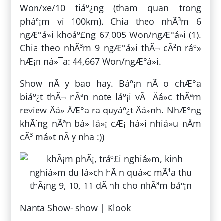
Won/xe/10 tiáº¿ng (tham quan trong
pháº¡m vi 100km). Chia theo nhÃ³m 6
ngÆ°á»i khoáº£ng 67,005 Won/ngÆ°á»i (1).
Chia theo nhÃ³m 9 ngÆ°á»i thÃ¬ cÃ²n ráº»
hÆ¡n ná»¯a: 44,667 Won/ngÆ°á»i.
Show nÃ y bao hay. Báº¡n nÃ o chÆ°a
biáº¿t thÃ¬ nÃªn note láº¡i vÃ Äá»c thÃªm
review Äá» ÄÆ°a ra quyáº¿t Äá»nh. NhÆ°ng
khÃ´ng nÃªn bá» lá»¡ cÆ¡ há»i nhiá»u nÄm
cÃ³ má»t nÃ y nha :))
Nanta Show- show | Klook