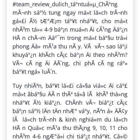
#team_review_dulich_táº­ntuá»µ_ChÃºng
mÃ¬nh sáº½ tung ngay má»t lá»ch trÃ¬nh
gá»£i Ã½ tÆ°Æ¡m táº¥t nháº¥t, cho má»t
nhÃ³m tá»« 4-9 báº¡n muá»n Äi cÃ¹ng Äáº¿n
HÃ n chÃ¬m Äáº¯m trong má»t báº§u trá»i
phong Äá» mÃ¹a thu nÃ y. VÃ vÃ¬ sao láº¡i
khuyáº¿n khÃ­ch cÃ¡c báº¡n Äi theo nhÃ³m?
VÃ¬ cÃ ng Äi ÄÃ´ng, chi phÃ­ cÃ ng ráº»
báº¥t ngá» luÃ´n.
Tuy nhiÃªn, báº¥t lá»£i cá»§a viá»c Äi cáº£
má»t âbáº§u ÄÃ n thÃª tá»­â lÃ khÃ³ thá»ng
nháº¥t Ã½ kiáº¿n. ChÃ­nh vÃ¬ biáº¿t cÃ¡c
báº¡n sáº½ lÄn tÄn nhÆ° váº­y, nÃªn á» ÄÃ¢y
lÃ lá»ch trÃ¬nh & kinh nghiá»m du lá»ch
HÃ n Quá»c mÃ¹a thu thÃ¡ng 9, 10, 11 cho
nhÃ³m 4-6 ngÆ°á»i chi tiáº¿t nháº¥t. Cá»©