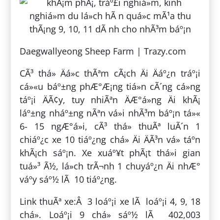
Daegwallyeong Sheep Farm | Trazy.com
CÃ³ thá» Äá»c thÃªm cÃ¡ch Äi Äáº¿n tráº¡i
cá»«u báº±ng phÆ°Æ¡ng tiá»n cÃ´ng cá»ng
táº¡i ÄÃ¢y, tuy nhiÃªn ÄÆ°á»ng Äi khÃ¡
láº±ng nháº±ng nÃªn vá»i nhÃ³m báº¡n tá»«
6- 15 ngÆ°á»i, cÃ³ thá» thuÃª luÃ´n 1
chiáº¿c xe 10 tiáº¿ng chá» Äi ÄÃ³n vá» táº­n
khÃ¡ch sáº¡n. Xe xuáº¥t phÃ¡t thá»i gian
tuá»³ Ã½, lá»ch trÃ¬nh 1 chuyáº¿n Äi nhÆ°
váº­y sáº½ lÃ 10 tiáº¿ng.
Link thuÃª xe:Â 3 loáº¡i xe lÃ loáº¡i 4, 9, 18
chá». Loáº¡i 9 chá» sáº½ lÃ 402,003