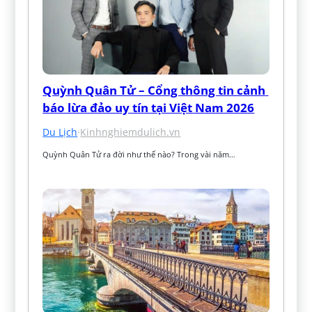
Quỳnh Quân Tử – Cổng thông tin cảnh 
báo lừa đảo uy tín tại Việt Nam 2026
Du Lịch
·
Kinhnghiemdulich.vn
Quỳnh Quân Tử ra đời như thế nào? Trong vài năm…