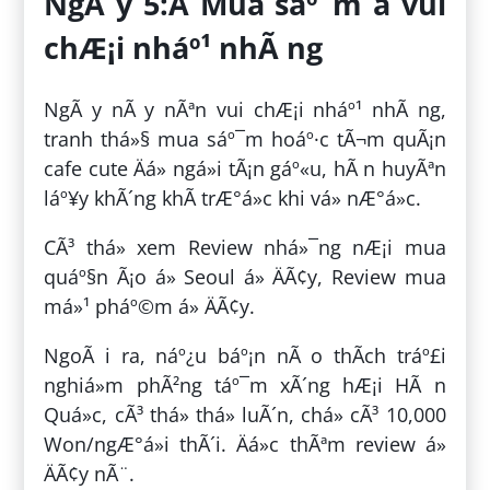
NgÃ y 5:Â Mua sáº¯m â vui
chÆ¡i nháº¹ nhÃ ng
NgÃ y nÃ y nÃªn vui chÆ¡i nháº¹ nhÃ ng,
tranh thá»§ mua sáº¯m hoáº·c tÃ¬m quÃ¡n
cafe cute Äá» ngá»i tÃ¡n gáº«u, hÃ n huyÃªn
láº¥y khÃ´ng khÃ­ trÆ°á»c khi vá» nÆ°á»c.
CÃ³ thá» xem Review nhá»¯ng nÆ¡i mua
quáº§n Ã¡o á» Seoul á» ÄÃ¢y, Review mua
má»¹ pháº©m á» ÄÃ¢y.
NgoÃ i ra, náº¿u báº¡n nÃ o thÃ­ch tráº£i
nghiá»m phÃ²ng táº¯m xÃ´ng hÆ¡i HÃ n
Quá»c, cÃ³ thá» thá»­ luÃ´n, chá» cÃ³ 10,000
Won/ngÆ°á»i thÃ´i. Äá»c thÃªm review á»
ÄÃ¢y nÃ¨.