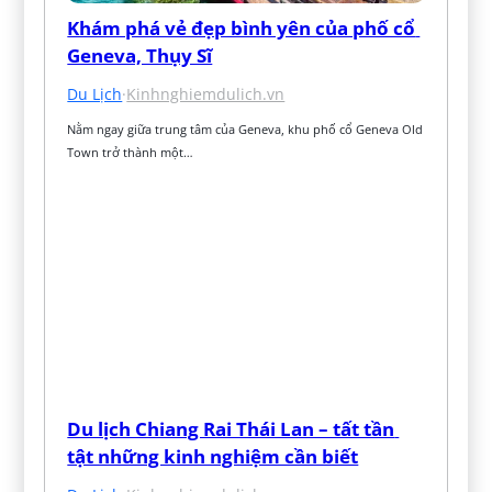
Khám phá vẻ đẹp bình yên của phố cổ 
Geneva, Thụy Sĩ
Du Lịch
·
Kinhnghiemdulich.vn
Nằm ngay giữa trung tâm của Geneva, khu phố cổ Geneva Old 
Town trở thành một…
Du lịch Chiang Rai Thái Lan – tất tần 
tật những kinh nghiệm cần biết