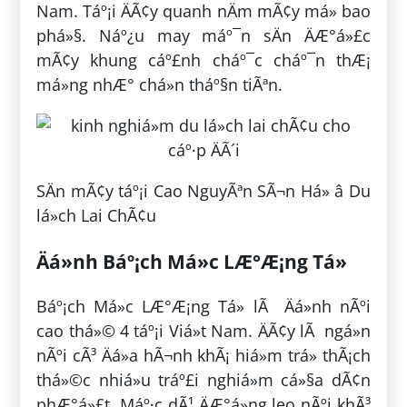
Nam. Táº¡i ÄÃ¢y quanh nÄm mÃ¢y má» bao
phá»§. Náº¿u may máº¯n sÄn ÄÆ°á»£c
mÃ¢y khung cáº£nh cháº¯c cháº¯n thÆ¡
má»ng nhÆ° chá»n tháº§n tiÃªn.
SÄn mÃ¢y táº¡i Cao NguyÃªn SÃ¬n Há» â Du
lá»ch Lai ChÃ¢u
Äá»nh Báº¡ch Má»c LÆ°Æ¡ng Tá»­
Báº¡ch Má»c LÆ°Æ¡ng Tá»­ lÃ Äá»nh nÃºi
cao thá»© 4 táº¡i Viá»t Nam. ÄÃ¢y lÃ ngá»n
nÃºi cÃ³ Äá»a hÃ¬nh khÃ¡ hiá»m trá» thÃ¡ch
thá»©c nhiá»u tráº£i nghiá»m cá»§a dÃ¢n
phÆ°á»£t. Máº·c dÃ¹ ÄÆ°á»ng leo nÃºi khÃ³