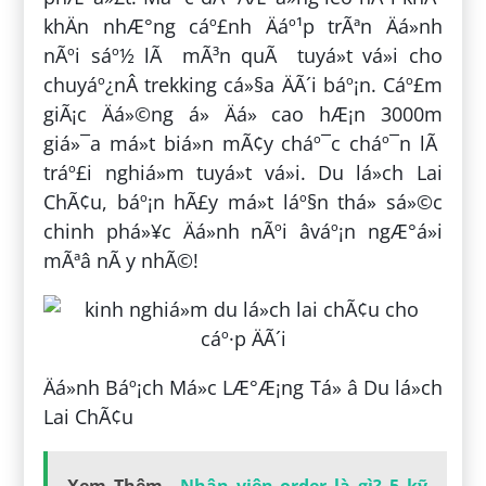
khÄn nhÆ°ng cáº£nh Äáº¹p trÃªn Äá»nh
nÃºi sáº½ lÃ mÃ³n quÃ tuyá»t vá»i cho
chuyáº¿nÂ trekking cá»§a ÄÃ´i báº¡n. Cáº£m
giÃ¡c Äá»©ng á» Äá» cao hÆ¡n 3000m
giá»¯a má»t biá»n mÃ¢y cháº¯c cháº¯n lÃ
tráº£i nghiá»m tuyá»t vá»i. Du lá»ch Lai
ChÃ¢u, báº¡n hÃ£y má»t láº§n thá»­ sá»©c
chinh phá»¥c Äá»nh nÃºi âváº¡n ngÆ°á»i
mÃªâ nÃ y nhÃ©!
Äá»nh Báº¡ch Má»c LÆ°Æ¡ng Tá»­ â Du lá»ch
Lai ChÃ¢u