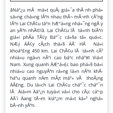
âNáº¿u mÃ má»t quÃ¡ giá»¯a thÃ nh phá»
sá»ng chá»ng lÃªn nhau thÃ¬ mÃ¬nh cÃ¹ng
lÃªn Lai ChÃ¢u táº­n hÆ°á»ng nhá»¯ng ngÃ y
an yÃªn nhÃ©!â. Lai ChÃ¢u lÃ tá»nh biÃªn
giá»i phÃ­a TÃ¢y Báº¯c cá»§a tá» quá»c.
NÆ¡i ÄÃ¢y cÃ¡ch thá»§ ÄÃ´ HÃ Ná»i
khoáº£ng 450 km. Lai ChÃ¢u lÃ tá»nh cÃ³
nhiá»u ngá»n nÃºi cao báº­c nháº¥t Viá»t
Nam. Xung quanh ÄÆ°á»£c bao phá»§ bá»i
nhiá»u cao nguyÃªn rá»ng lá»n nÃªn khÃ­
háº­u quanh nÄm mÃ¡t máº» vÃ thoÃ¡ng
ÄÃ£ng. Du lá»ch Lai ChÃ¢u cháº¯c cháº¯n
lÃ Äiá»m Äáº¿n tuyá»t vá»i cho cÃ¡c cáº·p
ÄÃ´i Äang tÃ¬m kiáº¿m má»t ká»³ nghá»
bÃ¬nh yÃªn.