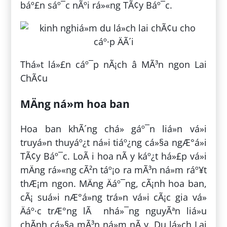
báº£n sáº¯c nÃºi rá»«ng TÃ¢y Báº¯c.
Thá»t lá»£n cáº¯p nÃ¡ch â MÃ³n ngon Lai
ChÃ¢u
MÄng ná»m hoa ban
Hoa ban khÃ´ng chá» gáº¯n liá»n vá»i
truyá»n thuyáº¿t ná»i tiáº¿ng cá»§a ngÆ°á»i
TÃ¢y Báº¯c. LoÃ i hoa nÃ y káº¿t há»£p vá»i
mÄng rá»«ng cÃ²n táº¡o ra mÃ³n ná»m ráº¥t
thÆ¡m ngon. MÄng Äáº¯ng, cÃ¡nh hoa ban,
cÃ¡ suá»i nÆ°á»ng trá»n vá»i cÃ¡c gia vá»
Äáº·c trÆ°ng lÃ nhá»¯ng nguyÃªn liá»u
chÃ­nh cá»§a mÃ³n ná»m nÃ y. Du lá»ch Lai