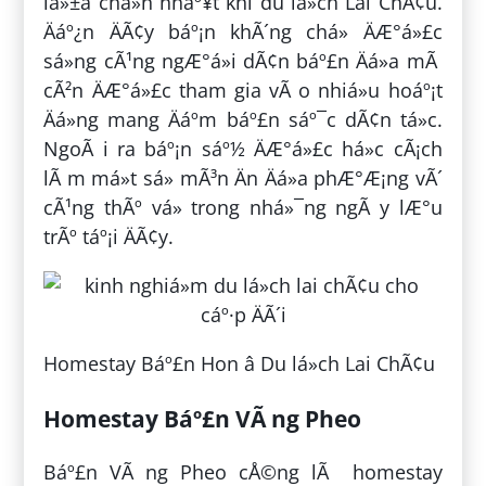
lá»±a chá»n nháº¥t khi du lá»ch Lai ChÃ¢u.
Äáº¿n ÄÃ¢y báº¡n khÃ´ng chá» ÄÆ°á»£c
sá»ng cÃ¹ng ngÆ°á»i dÃ¢n báº£n Äá»a mÃ
cÃ²n ÄÆ°á»£c tham gia vÃ o nhiá»u hoáº¡t
Äá»ng mang Äáº­m báº£n sáº¯c dÃ¢n tá»c.
NgoÃ i ra báº¡n sáº½ ÄÆ°á»£c há»c cÃ¡ch
lÃ m má»t sá» mÃ³n Än Äá»a phÆ°Æ¡ng vÃ´
cÃ¹ng thÃº vá» trong nhá»¯ng ngÃ y lÆ°u
trÃº táº¡i ÄÃ¢y.
Homestay Báº£n Hon â Du lá»ch Lai ChÃ¢u
Homestay Báº£n VÃ ng Pheo
Báº£n VÃ ng Pheo cÅ©ng lÃ homestay