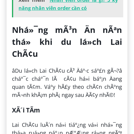
Xem Thêm
Nhân viên order là gì? 5 kỹ
năng nhân viên order cần có
Nhá»¯ng mÃ³n Än nÃªn
thá»­ khi du lá»ch Lai
ChÃ¢u
âDu lá»ch Lai ChÃ¢u cÃ³ Äáº·c sáº£n gÃ¬?â
cháº¯c cháº¯n lÃ cÃ¢u há»i báº¡n Äang
quan tÃ¢m. Váº­y hÃ£y theo chÃ¢n chÃºng
mÃ¬nh khÃ¡m phÃ¡ ngay sau ÄÃ¢y nhÃ©!
XÃ´i TÃ­m
Lai ChÃ¢u luÃ´n ná»i tiáº¿ng vá»i nhá»¯ng
thá»­a ruá»ng náº¿p nÆ°Æ¡ng rá»ng ngÃºt