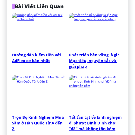
Bài Viết Liên Quan
Hướng dẫn kiếm tiền với 
Phát triển bền vững là gì? 
AdFlex cơ bản nhất
Mục tiêu, nguyên tắc và 
giải pháp
Trọn Bộ Kinh Nghiệm Mua 
Tất tần tật về kinh nghiệm 
Sắm ở Hàn Quốc Từ A đến 
đi phượt Bình Định chơi 
Z
“đã” mà không tốn kém