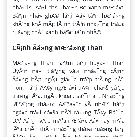
phá» lÃ Äá»i chÃ¨ báº£n Bo xanh mÆ°á»t.
Báº¡n nhá» ghÃ© láº¡i Äá» táº­n hÆ°á»ng
khÃ´ng khÃ­ mÃ¡t lÃ nh trÃªn nhá»¯ng thá»­a
ruá»ng chÃ¨ xanh báº¥t táº­n nhÃ©.
CÃ¡nh Äá»ng MÆ°á»ng Than
MÆ°á»ng Than náº±m táº¡i huyá»n Than
UyÃªn ná»i tiáº¿ng vá»i nhá»¯ng cÃ¡nh
Äá»ng bÃ¡t ngÃ¡t giá»¯a tráº­p trÃ¹ng nÃºi
non. Táº¡i ÄÃ¢y ngÆ°á»i dÃ¢n chá»§ yáº¿u
trá»ng lÃºa, ngÃ´, khoai, sáº¯n â¦. Nhá»¯ng
lÆ°Æ¡ng thá»±c ÄÆ°á»£c vÃ­ nhÆ° háº¡t
ngá»c trá»i cá»§a nÃºi rá»«ng TÃ¢y Báº¯c.
DÃ¹ Äáº¿n vÃ o mÃ¹a nÆ°á»c Äá» hay mÃ¹a
lÃºa chÃ­n thÃ¬ nhá»¯ng thá»­a ruá»ng táº¡i
ÄÃ¢y Äá»u dá»t lÃªn bá»©c tranh thÆ¡