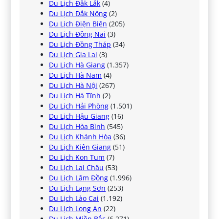
Du Lịch Đắk Lắk
(4)
Du Lịch Đắk Nông
(2)
Du Lịch Điện Biên
(205)
Du Lịch Đồng Nai
(3)
Du Lịch Đồng Tháp
(34)
Du Lịch Gia Lai
(3)
Du Lịch Hà Giang
(1.357)
Du Lịch Hà Nam
(4)
Du Lịch Hà Nội
(267)
Du Lịch Hà Tĩnh
(2)
Du Lịch Hải Phòng
(1.501)
Du Lịch Hậu Giang
(16)
Du Lịch Hòa Bình
(545)
Du Lịch Khánh Hòa
(36)
Du Lịch Kiên Giang
(51)
Du Lịch Kon Tum
(7)
Du Lịch Lai Châu
(53)
Du Lịch Lâm Đồng
(1.996)
Du Lịch Lạng Sơn
(253)
Du Lịch Lào Cai
(1.192)
Du Lịch Long An
(22)
Du Lịch Miền Bắc
(6.271)