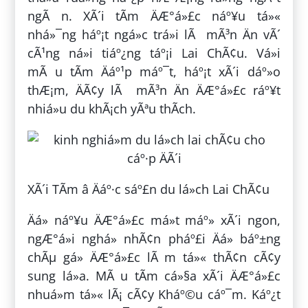
ngÃ n. XÃ´i tÃ­m ÄÆ°á»£c náº¥u tá»«
nhá»¯ng háº¡t ngá»c trá»i lÃ mÃ³n Än vÃ´
cÃ¹ng ná»i tiáº¿ng táº¡i Lai ChÃ¢u. Vá»i
mÃ u tÃ­m Äáº¹p máº¯t, háº¡t xÃ´i dáº»o
thÆ¡m, ÄÃ¢y lÃ mÃ³n Än ÄÆ°á»£c ráº¥t
nhiá»u du khÃ¡ch yÃªu thÃ­ch.
XÃ´i TÃ­m â Äáº·c sáº£n du lá»ch Lai ChÃ¢u
Äá» náº¥u ÄÆ°á»£c má»t máº» xÃ´i ngon,
ngÆ°á»i nghá» nhÃ¢n pháº£i Äá» báº±ng
chÃµ gá» ÄÆ°á»£c lÃ m tá»« thÃ¢n cÃ¢y
sung lá»­a. MÃ u tÃ­m cá»§a xÃ´i ÄÆ°á»£c
nhuá»m tá»« lÃ¡ cÃ¢y Kháº©u cáº¯m. Káº¿t