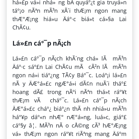
há»£p vá»i nhá»¯ng bÃ­ quyáº¿t gia truyá»n
táº¡o nÃªn mÃ³n xÃ´i thÆ¡m ngon mang
thÆ°Æ¡ng hiá»u Äáº·c biá»t cá»§a Lai
ChÃ¢u.
Lá»£n cáº¯p nÃ¡ch
Lá»£n cáº¯p nÃ¡ch khÃ´ng chá» lÃ mÃ³n
Äáº·c sáº£n Lai ChÃ¢u mÃ cÃ²n lÃ mÃ³n
ngon ná»i tiáº¿ng TÃ¢y Báº¯c. Loáº¡i lá»£n
nÃ y ÄÆ°á»£c ngÆ°á»i dÃ¢n nuÃ´i tháº£
hoang dÃ£ trong nÃºi nÃªn thá»t ráº¥t
thÆ¡m vÃ cháº¯c. Lá»£n cáº¯p nÃ¡ch
ÄÆ°á»£c cháº¿ biáº¿n thÃ nh nhiá»u mÃ³n
háº¥p dáº«n nhÆ° nÆ°á»ng, luá»c, giáº£
cáº§y â¦. MÃ³n nÃ o cÅ©ng cÃ³ hÆ°Æ¡ng
vá» thÆ¡m ngon ráº¥t riÃªng mang Äáº­m