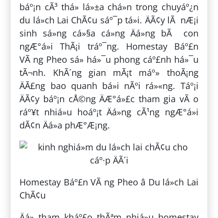
báº¡n cÃ³ thá» lá»±a chá»n trong chuyáº¿n
du lá»ch Lai ChÃ¢u sáº¯p tá»i. ÄÃ¢y lÃ nÆ¡i
sinh sá»ng cá»§a cá»ng Äá»ng bÃ con
ngÆ°á»i ThÃ¡i tráº¯ng. Homestay Báº£n
VÃ ng Pheo sá» há»¯u phong cáº£nh há»¯u
tÃ¬nh. KhÃ´ng gian mÃ¡t máº» thoÃ¡ng
ÄÃ£ng bao quanh bá»i nÃºi rá»«ng. Táº¡i
ÄÃ¢y báº¡n cÅ©ng ÄÆ°á»£c tham gia vÃ o
ráº¥t nhiá»u hoáº¡t Äá»ng cÃ¹ng ngÆ°á»i
dÃ¢n Äá»a phÆ°Æ¡ng.
Homestay Báº£n VÃ ng Pheo â Du lá»ch Lai
ChÃ¢u
Äá» tham kháº£o thÃªm nhiá»u homestay