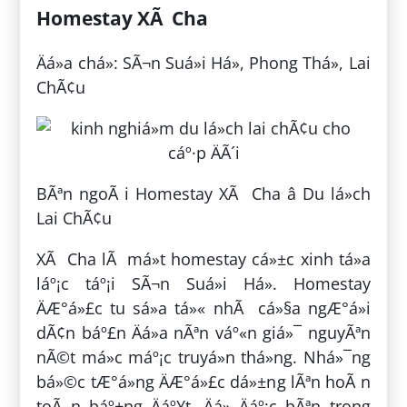
Homestay XÃ Cha
Äá»a chá»: SÃ¬n Suá»i Há», Phong Thá», Lai
ChÃ¢u
BÃªn ngoÃ i Homestay XÃ Cha â Du lá»ch
Lai ChÃ¢u
XÃ Cha lÃ má»t homestay cá»±c xinh tá»a
láº¡c táº¡i SÃ¬n Suá»i Há». Homestay
ÄÆ°á»£c tu sá»­a tá»« nhÃ cá»§a ngÆ°á»i
dÃ¢n báº£n Äá»a nÃªn váº«n giá»¯ nguyÃªn
nÃ©t má»c máº¡c truyá»n thá»ng. Nhá»¯ng
bá»©c tÆ°á»ng ÄÆ°á»£c dá»±ng lÃªn hoÃ n
toÃ n báº±ng Äáº¥t. Äá» Äáº¡c bÃªn trong