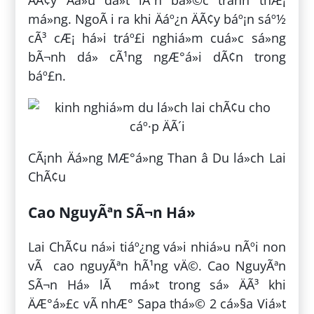
má»ng. NgoÃ i ra khi Äáº¿n ÄÃ¢y báº¡n sáº½
cÃ³ cÆ¡ há»i tráº£i nghiá»m cuá»c sá»ng
bÃ¬nh dá» cÃ¹ng ngÆ°á»i dÃ¢n trong
báº£n.
CÃ¡nh Äá»ng MÆ°á»ng Than â Du lá»ch Lai
ChÃ¢u
Cao NguyÃªn SÃ¬n Há»
Lai ChÃ¢u ná»i tiáº¿ng vá»i nhiá»u nÃºi non
vÃ cao nguyÃªn hÃ¹ng vÄ©. Cao NguyÃªn
SÃ¬n Há» lÃ má»t trong sá» ÄÃ³ khi
ÄÆ°á»£c vÃ­ nhÆ° Sapa thá»© 2 cá»§a Viá»t