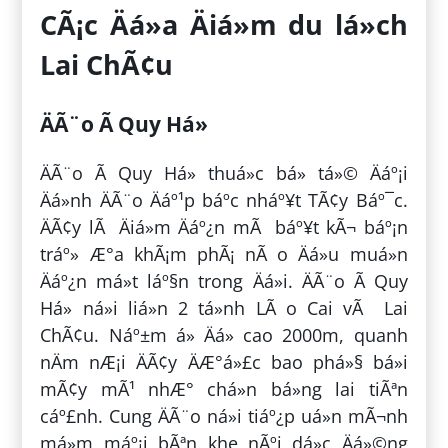
CÃ¡c Äá»a Äiá»m du lá»ch
Lai ChÃ¢u
ÄÃ¨o Ã Quy Há»
ÄÃ¨o Ã Quy Há» thuá»c bá» tá»© Äáº¡i
Äá»nh ÄÃ¨o Äáº¹p báº­c nháº¥t TÃ¢y Báº¯c.
ÄÃ¢y lÃ Äiá»m Äáº¿n mÃ báº¥t kÃ¬ báº¡n
tráº» Æ°a khÃ¡m phÃ¡ nÃ o Äá»u muá»n
Äáº¿n má»t láº§n trong Äá»i. ÄÃ¨o Ã Quy
Há» ná»i liá»n 2 tá»nh LÃ o Cai vÃ Lai
ChÃ¢u. Náº±m á» Äá» cao 2000m, quanh
nÄm nÆ¡i ÄÃ¢y ÄÆ°á»£c bao phá»§ bá»i
mÃ¢y mÃ¹ nhÆ° chá»n bá»ng lai tiÃªn
cáº£nh. Cung ÄÃ¨o ná»i tiáº¿p uá»n mÃ¬nh
má»m máº¡i bÃªn khe nÃºi dá»c Äá»©ng