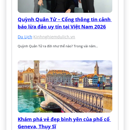
Quỳnh Quân Tử – Cổng thông tin cảnh 
báo lừa đảo uy tín tại Việt Nam 2026
Du Lịch
·
Kinhnghiemdulich.vn
Quỳnh Quân Tử ra đời như thế nào? Trong vài năm…
Khám phá vẻ đẹp bình yên của phố cổ 
Geneva, Thụy Sĩ