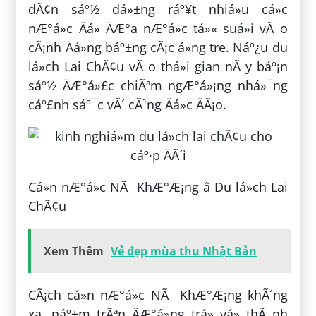
dÃ¢n sáº½ dá»±ng ráº¥t nhiá»u cá»c
nÆ°á»c Äá» ÄÆ°a nÆ°á»c tá»« suá»i vÃ o
cÃ¡nh Äá»ng báº±ng cÃ¡c á»ng tre. Náº¿u du
lá»ch Lai ChÃ¢u vÃ o thá»i gian nÃ y báº¡n
sáº½ ÄÆ°á»£c chiÃªm ngÆ°á»¡ng nhá»¯ng
cáº£nh sáº¯c vÃ´ cÃ¹ng Äá»c ÄÃ¡o.
Cá»n nÆ°á»c NÃ KhÆ°Æ¡ng â Du lá»ch Lai
ChÃ¢u
Xem Thêm
Vẻ đẹp mùa thu Nhật Bản
CÃ¡ch cá»n nÆ°á»c NÃ KhÆ°Æ¡ng khÃ´ng
xa, náº±m trÃªn ÄÆ°á»ng trá» vá» thÃ nh