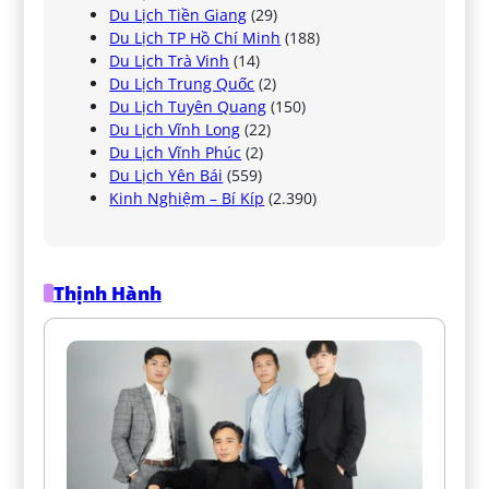
Du Lịch Tiền Giang
(29)
Du Lịch TP Hồ Chí Minh
(188)
Du Lịch Trà Vinh
(14)
Du Lịch Trung Quốc
(2)
Du Lịch Tuyên Quang
(150)
Du Lịch Vĩnh Long
(22)
Du Lịch Vĩnh Phúc
(2)
Du Lịch Yên Bái
(559)
Kinh Nghiệm – Bí Kíp
(2.390)
Thịnh Hành