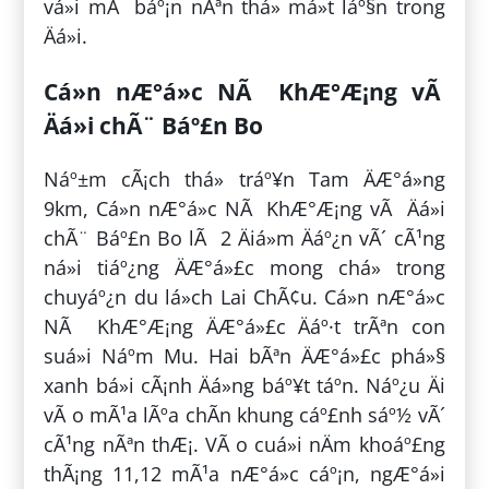
vá»i mÃ báº¡n nÃªn thá»­ má»t láº§n trong
Äá»i.
Cá»n nÆ°á»c NÃ KhÆ°Æ¡ng vÃ
Äá»i chÃ¨ Báº£n Bo
Náº±m cÃ¡ch thá» tráº¥n Tam ÄÆ°á»ng
9km, Cá»n nÆ°á»c NÃ KhÆ°Æ¡ng vÃ Äá»i
chÃ¨ Báº£n Bo lÃ 2 Äiá»m Äáº¿n vÃ´ cÃ¹ng
ná»i tiáº¿ng ÄÆ°á»£c mong chá» trong
chuyáº¿n du lá»ch Lai ChÃ¢u. Cá»n nÆ°á»c
NÃ KhÆ°Æ¡ng ÄÆ°á»£c Äáº·t trÃªn con
suá»i Náº­m Mu. Hai bÃªn ÄÆ°á»£c phá»§
xanh bá»i cÃ¡nh Äá»ng báº¥t táº­n. Náº¿u Äi
vÃ o mÃ¹a lÃºa chÃ­n khung cáº£nh sáº½ vÃ´
cÃ¹ng nÃªn thÆ¡. VÃ o cuá»i nÄm khoáº£ng
thÃ¡ng 11,12 mÃ¹a nÆ°á»c cáº¡n, ngÆ°á»i