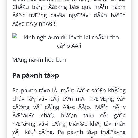
ChÃ¢u báº¡n Äá»«ng bá» qua mÃ³n ná»m
Äáº·c trÆ°ng cá»§a ngÆ°á»i dÃ¢n báº£n
Äá»a nÃ y nhÃ©!
MÄng ná»m hoa ban
Pa pá»nh tá»p
Pa pá»nh tá»p lÃ mÃ³n Äáº·c sáº£n khÃ´ng
chá» láº¡ vá» cÃ¡i tÃªn mÃ hÆ°Æ¡ng vá»
cÅ©ng vÃ´ cÃ¹ng Äá»c ÄÃ¡o. MÃ³n nÃ y
ÄÆ°á»£c cháº¿ biáº¿n tá»« cÃ¡ gáº­p
nÆ°á»ng vá»i cÃ´ng thá»©c khÃ¡ tá» má»
vÃ ká»³ cÃ´ng. Pa pá»nh tá»p thÆ°á»ng