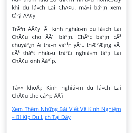
khi du lá»ch Lai ChÃ¢u, má»i báº¡n xem
táº¡i ÄÃ¢y
TrÃªn ÄÃ¢y lÃ kinh nghiá»m du lá»ch Lai
ChÃ¢u cho ÄÃ´i báº¡n. ChÃºc báº¡n cÃ³
chuyáº¿n Äi trá»n váº¹n yÃªu thÆ°Æ¡ng vÃ
cÃ³ tháº­t nhiá»u tráº£i nghiá»m táº¡i Lai
ChÃ¢u xinh Äáº¹p.
ÄÄng bá»i:
CÃ¢y Kháº¿ Anh Em
Tá»« khoÃ¡: Kinh nghiá»m du lá»ch Lai
ChÃ¢u cho cáº·p ÄÃ´i
Xem Thêm Những Bài Viết Về Kinh Nghiệm
– Bí Kíp Du Lịch Tại Đây