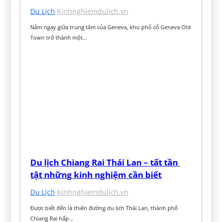
Du Lịch
·
Kinhnghiemdulich.vn
Nằm ngay giữa trung tâm của Geneva, khu phố cổ Geneva Old 
Town trở thành một…
Du lịch Chiang Rai Thái Lan – tất tần 
tật những kinh nghiệm cần biết
Du Lịch
·
Kinhnghiemdulich.vn
Được biết đến là thiên đường du lịch Thái Lan, thành phố 
Chiang Rai hấp…