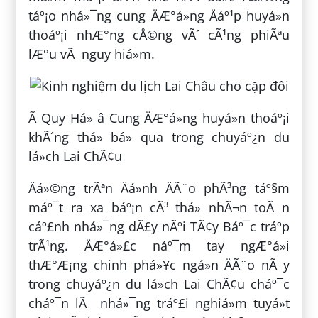
táº¡o nhá»¯ng cung ÄÆ°á»ng Äáº¹p huyá»n
thoáº¡i nhÆ°ng cÅ©ng vÃ´ cÃ¹ng phiÃªu
lÆ°u vÃ nguy hiá»m.
Ã Quy Há» â Cung ÄÆ°á»ng huyá»n thoáº¡i
khÃ´ng thá» bá» qua trong chuyáº¿n du
lá»ch Lai ChÃ¢u
Äá»©ng trÃªn Äá»nh ÄÃ¨o phÃ³ng táº§m
máº¯t ra xa báº¡n cÃ³ thá» nhÃ¬n toÃ n
cáº£nh nhá»¯ng dÃ£y nÃºi TÃ¢y Báº¯c tráº­p
trÃ¹ng. ÄÆ°á»£c náº¯m tay ngÆ°á»i
thÆ°Æ¡ng chinh phá»¥c ngá»n ÄÃ¨o nÃ y
trong chuyáº¿n du lá»ch Lai ChÃ¢u cháº¯c
cháº¯n lÃ nhá»¯ng tráº£i nghiá»m tuyá»t