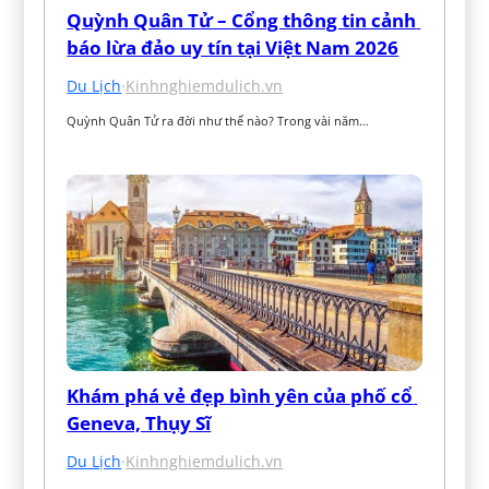
Quỳnh Quân Tử – Cổng thông tin cảnh 
báo lừa đảo uy tín tại Việt Nam 2026
Du Lịch
·
Kinhnghiemdulich.vn
Quỳnh Quân Tử ra đời như thế nào? Trong vài năm…
Khám phá vẻ đẹp bình yên của phố cổ 
Geneva, Thụy Sĩ
Du Lịch
·
Kinhnghiemdulich.vn