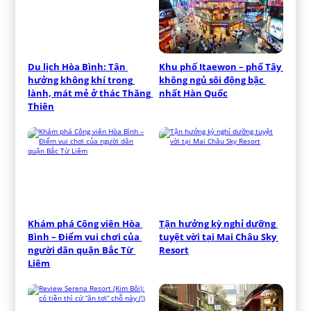
Du lịch Hòa Bình: Tận 
Khu phố Itaewon – phố Tây 
hưởng không khí trong 
không ngủ sôi động bậc 
lành, mát mẻ ở thác Thăng 
nhất Hàn Quốc
Thiên
Khám phá Công viên Hòa 
Tận hưởng kỳ nghỉ dưỡng 
Bình – Điểm vui chơi của 
tuyệt vời tại Mai Châu Sky 
người dân quận Bắc Từ 
Resort
Liêm