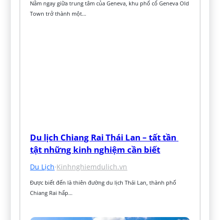
Nằm ngay giữa trung tâm của Geneva, khu phố cổ Geneva Old 
Town trở thành một…
Du lịch Chiang Rai Thái Lan – tất tần 
tật những kinh nghiệm cần biết
Du Lịch
·
Kinhnghiemdulich.vn
Được biết đến là thiên đường du lịch Thái Lan, thành phố 
Chiang Rai hấp…