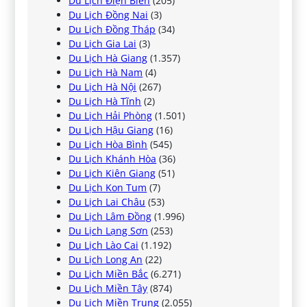
Du Lịch Điện Biên
(205)
Du Lịch Đồng Nai
(3)
Du Lịch Đồng Tháp
(34)
Du Lịch Gia Lai
(3)
Du Lịch Hà Giang
(1.357)
Du Lịch Hà Nam
(4)
Du Lịch Hà Nội
(267)
Du Lịch Hà Tĩnh
(2)
Du Lịch Hải Phòng
(1.501)
Du Lịch Hậu Giang
(16)
Du Lịch Hòa Bình
(545)
Du Lịch Khánh Hòa
(36)
Du Lịch Kiên Giang
(51)
Du Lịch Kon Tum
(7)
Du Lịch Lai Châu
(53)
Du Lịch Lâm Đồng
(1.996)
Du Lịch Lạng Sơn
(253)
Du Lịch Lào Cai
(1.192)
Du Lịch Long An
(22)
Du Lịch Miền Bắc
(6.271)
Du Lịch Miền Tây
(874)
Du Lịch Miền Trung
(2.055)