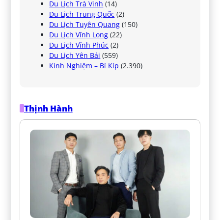
Du Lịch Trà Vinh
(14)
Du Lịch Trung Quốc
(2)
Du Lịch Tuyên Quang
(150)
Du Lịch Vĩnh Long
(22)
Du Lịch Vĩnh Phúc
(2)
Du Lịch Yên Bái
(559)
Kinh Nghiệm – Bí Kíp
(2.390)
Thịnh Hành