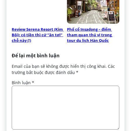
Review Serena Resort (Kim 
Phố cổ Insadong – điểm 
Bôi): có tiền thì cứ “ăn tơi” 
tham quan thú vị trong 
chỗ này (!)
tour du lịch Hàn Quốc
Để lại một bình luận
Email của bạn sẽ không được hiển thị công khai.
Các
trường bắt buộc được đánh dấu
*
Bình luận
*