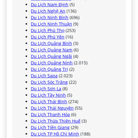
Du Lịch Nam Định
(5)
Du Lịch Nghệ An
(136)
Du Lịch Ninh Bình
(696)
Du Lịch Ninh Thuận
(9)
Du Lịch Phú Thọ
(253)
Du Lịch Phú Yên
(16)
Du Lịch Quảng Bình
(3)
Du Lịch Quảng Nam
(6)
Du Lịch Quảng Ngãi
(4)
Du Lịch Quảng Ninh
(2.015)
Du Lịch Quảng Trị
(2)
Du Lịch Sapa
(2.023)
Du Lịch Sóc Trăng
(22)
Du Lịch Sơn La
(8)
Du Lịch Tây Ninh
(5)
Du Lịch Thái Bình
(274)
Du Lịch Thái Nguyên
(55)
Du Lịch Thanh Hóa
(6)
Du Lịch Thừa Thiên Huế
(3)
Du Lịch Tiền Giang
(29)
Du Lịch TP Hồ Chí Minh
(188)