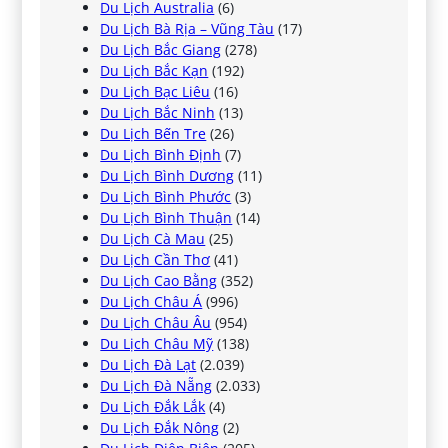
Du Lịch Australia
(6)
Du Lịch Bà Rịa – Vũng Tàu
(17)
Du Lịch Bắc Giang
(278)
Du Lịch Bắc Kạn
(192)
Du Lịch Bạc Liêu
(16)
Du Lịch Bắc Ninh
(13)
Du Lịch Bến Tre
(26)
Du Lịch Bình Định
(7)
Du Lịch Bình Dương
(11)
Du Lịch Bình Phước
(3)
Du Lịch Bình Thuận
(14)
Du Lịch Cà Mau
(25)
Du Lịch Cần Thơ
(41)
Du Lịch Cao Bằng
(352)
Du Lịch Châu Á
(996)
Du Lịch Châu Âu
(954)
Du Lịch Châu Mỹ
(138)
Du Lịch Đà Lạt
(2.039)
Du Lịch Đà Nẵng
(2.033)
Du Lịch Đắk Lắk
(4)
Du Lịch Đắk Nông
(2)