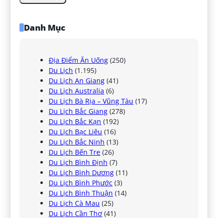
Danh Mục
Địa Điểm Ăn Uống
(250)
Du Lịch
(1.195)
Du Lịch An Giang
(41)
Du Lịch Australia
(6)
Du Lịch Bà Rịa – Vũng Tàu
(17)
Du Lịch Bắc Giang
(278)
Du Lịch Bắc Kạn
(192)
Du Lịch Bạc Liêu
(16)
Du Lịch Bắc Ninh
(13)
Du Lịch Bến Tre
(26)
Du Lịch Bình Định
(7)
Du Lịch Bình Dương
(11)
Du Lịch Bình Phước
(3)
Du Lịch Bình Thuận
(14)
Du Lịch Cà Mau
(25)
Du Lịch Cần Thơ
(41)