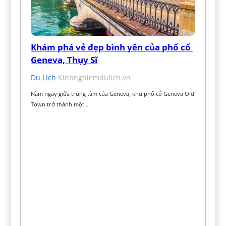
Khám phá vẻ đẹp bình yên của phố cổ 
Geneva, Thụy Sĩ
Du Lịch
·
Kinhnghiemdulich.vn
Nằm ngay giữa trung tâm của Geneva, khu phố cổ Geneva Old 
Town trở thành một…