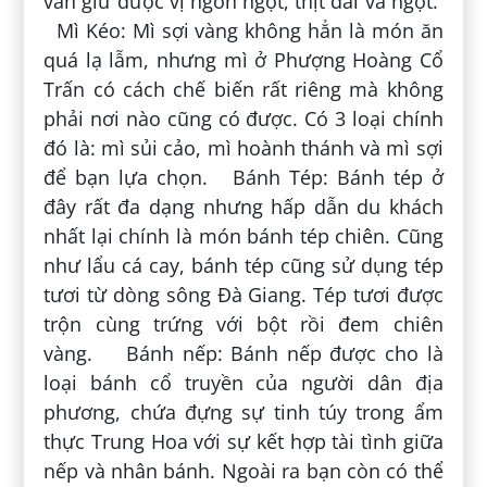
vẫn giữ được vị ngon ngọt, thịt dai và ngọt.
Mì Kéo: Mì sợi vàng không hẳn là món ăn
quá lạ lẫm, nhưng mì ở Phượng Hoàng Cổ
Trấn có cách chế biến rất riêng mà không
phải nơi nào cũng có được. Có 3 loại chính
đó là: mì sủi cảo, mì hoành thánh và mì sợi
để bạn lựa chọn. Bánh Tép: Bánh tép ở
đây rất đa dạng nhưng hấp dẫn du khách
nhất lại chính là món bánh tép chiên. Cũng
như lẩu cá cay, bánh tép cũng sử dụng tép
tươi từ dòng sông Đà Giang. Tép tươi được
trộn cùng trứng với bột rồi đem chiên
vàng. Bánh nếp: Bánh nếp được cho là
loại bánh cổ truyền của người dân địa
phương, chứa đựng sự tinh túy trong ẩm
thực Trung Hoa với sự kết hợp tài tình giữa
nếp và nhân bánh. Ngoài ra bạn còn có thể