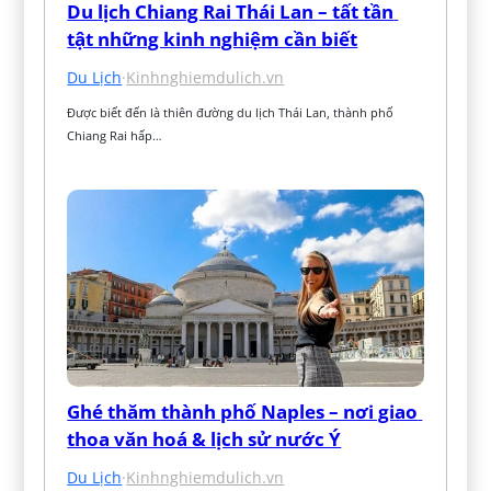
Du lịch Chiang Rai Thái Lan – tất tần 
tật những kinh nghiệm cần biết
Du Lịch
·
Kinhnghiemdulich.vn
Được biết đến là thiên đường du lịch Thái Lan, thành phố 
Chiang Rai hấp…
Ghé thăm thành phố Naples – nơi giao 
thoa văn hoá & lịch sử nước Ý
Du Lịch
·
Kinhnghiemdulich.vn