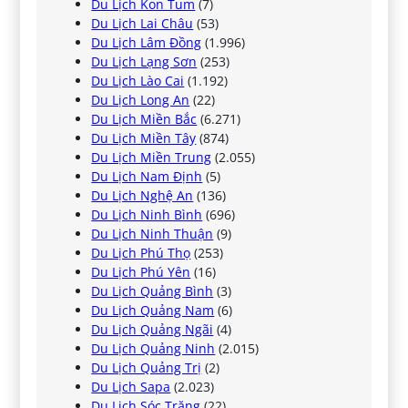
Du Lịch Kon Tum
(7)
Du Lịch Lai Châu
(53)
Du Lịch Lâm Đồng
(1.996)
Du Lịch Lạng Sơn
(253)
Du Lịch Lào Cai
(1.192)
Du Lịch Long An
(22)
Du Lịch Miền Bắc
(6.271)
Du Lịch Miền Tây
(874)
Du Lịch Miền Trung
(2.055)
Du Lịch Nam Định
(5)
Du Lịch Nghệ An
(136)
Du Lịch Ninh Bình
(696)
Du Lịch Ninh Thuận
(9)
Du Lịch Phú Thọ
(253)
Du Lịch Phú Yên
(16)
Du Lịch Quảng Bình
(3)
Du Lịch Quảng Nam
(6)
Du Lịch Quảng Ngãi
(4)
Du Lịch Quảng Ninh
(2.015)
Du Lịch Quảng Trị
(2)
Du Lịch Sapa
(2.023)
Du Lịch Sóc Trăng
(22)