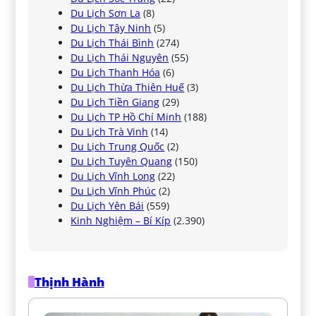
Du Lịch Sơn La
(8)
Du Lịch Tây Ninh
(5)
Du Lịch Thái Bình
(274)
Du Lịch Thái Nguyên
(55)
Du Lịch Thanh Hóa
(6)
Du Lịch Thừa Thiên Huế
(3)
Du Lịch Tiền Giang
(29)
Du Lịch TP Hồ Chí Minh
(188)
Du Lịch Trà Vinh
(14)
Du Lịch Trung Quốc
(2)
Du Lịch Tuyên Quang
(150)
Du Lịch Vĩnh Long
(22)
Du Lịch Vĩnh Phúc
(2)
Du Lịch Yên Bái
(559)
Kinh Nghiệm – Bí Kíp
(2.390)
Thịnh Hành