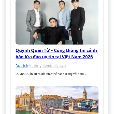
Quỳnh Quân Tử – Cổng thông tin cảnh 
báo lừa đảo uy tín tại Việt Nam 2026
Du Lịch
·
Kinhnghiemdulich.vn
Quỳnh Quân Tử ra đời như thế nào? Trong vài năm…