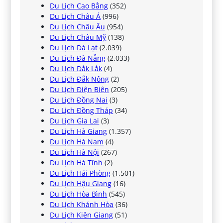
Du Lịch Cao Bằng
(352)
Du Lịch Châu Á
(996)
Du Lịch Châu Âu
(954)
Du Lịch Châu Mỹ
(138)
Du Lịch Đà Lạt
(2.039)
Du Lịch Đà Nẵng
(2.033)
Du Lịch Đắk Lắk
(4)
Du Lịch Đắk Nông
(2)
Du Lịch Điện Biên
(205)
Du Lịch Đồng Nai
(3)
Du Lịch Đồng Tháp
(34)
Du Lịch Gia Lai
(3)
Du Lịch Hà Giang
(1.357)
Du Lịch Hà Nam
(4)
Du Lịch Hà Nội
(267)
Du Lịch Hà Tĩnh
(2)
Du Lịch Hải Phòng
(1.501)
Du Lịch Hậu Giang
(16)
Du Lịch Hòa Bình
(545)
Du Lịch Khánh Hòa
(36)
Du Lịch Kiên Giang
(51)