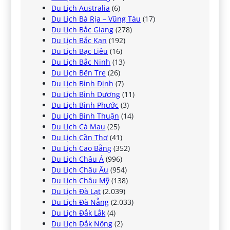
Du Lịch Australia
(6)
Du Lịch Bà Rịa – Vũng Tàu
(17)
Du Lịch Bắc Giang
(278)
Du Lịch Bắc Kạn
(192)
Du Lịch Bạc Liêu
(16)
Du Lịch Bắc Ninh
(13)
Du Lịch Bến Tre
(26)
Du Lịch Bình Định
(7)
Du Lịch Bình Dương
(11)
Du Lịch Bình Phước
(3)
Du Lịch Bình Thuận
(14)
Du Lịch Cà Mau
(25)
Du Lịch Cần Thơ
(41)
Du Lịch Cao Bằng
(352)
Du Lịch Châu Á
(996)
Du Lịch Châu Âu
(954)
Du Lịch Châu Mỹ
(138)
Du Lịch Đà Lạt
(2.039)
Du Lịch Đà Nẵng
(2.033)
Du Lịch Đắk Lắk
(4)
Du Lịch Đắk Nông
(2)