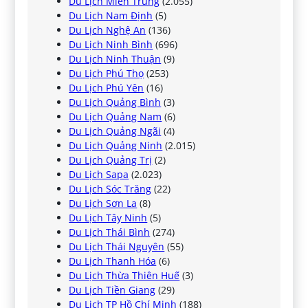
Du Lịch Miền Trung
(2.055)
Du Lịch Nam Định
(5)
Du Lịch Nghệ An
(136)
Du Lịch Ninh Bình
(696)
Du Lịch Ninh Thuận
(9)
Du Lịch Phú Thọ
(253)
Du Lịch Phú Yên
(16)
Du Lịch Quảng Bình
(3)
Du Lịch Quảng Nam
(6)
Du Lịch Quảng Ngãi
(4)
Du Lịch Quảng Ninh
(2.015)
Du Lịch Quảng Trị
(2)
Du Lịch Sapa
(2.023)
Du Lịch Sóc Trăng
(22)
Du Lịch Sơn La
(8)
Du Lịch Tây Ninh
(5)
Du Lịch Thái Bình
(274)
Du Lịch Thái Nguyên
(55)
Du Lịch Thanh Hóa
(6)
Du Lịch Thừa Thiên Huế
(3)
Du Lịch Tiền Giang
(29)
Du Lịch TP Hồ Chí Minh
(188)