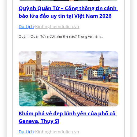
Quỳnh Quân Tử – Cổng thông tin cảnh 
báo lừa đảo uy tín tại Việt Nam 2026
Du Lịch
·
Kinhnghiemdulich.vn
Quỳnh Quân Tử ra đời như thế nào? Trong vài năm…
Khám phá vẻ đẹp bình yên của phố cổ 
Geneva, Thụy Sĩ
Du Lịch
·
Kinhnghiemdulich.vn