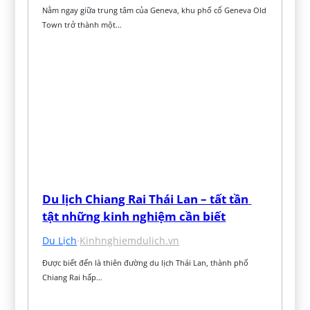
Nằm ngay giữa trung tâm của Geneva, khu phố cổ Geneva Old 
Town trở thành một…
Du lịch Chiang Rai Thái Lan – tất tần 
tật những kinh nghiệm cần biết
Du Lịch
·
Kinhnghiemdulich.vn
Được biết đến là thiên đường du lịch Thái Lan, thành phố 
Chiang Rai hấp…