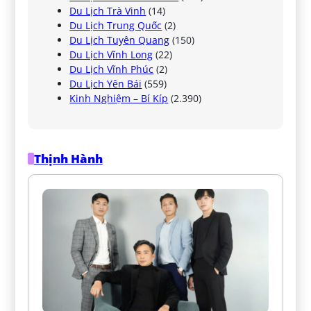
Du Lịch Trà Vinh
(14)
Du Lịch Trung Quốc
(2)
Du Lịch Tuyên Quang
(150)
Du Lịch Vĩnh Long
(22)
Du Lịch Vĩnh Phúc
(2)
Du Lịch Yên Bái
(559)
Kinh Nghiệm – Bí Kíp
(2.390)
Thịnh Hành