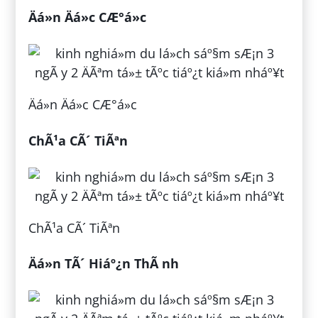
Äá»n Äá»c CÆ°á»c
Äá»n Äá»c CÆ°á»c
ChÃ¹a CÃ´ TiÃªn
ChÃ¹a CÃ´ TiÃªn
Äá»n TÃ´ Hiáº¿n ThÃ nh