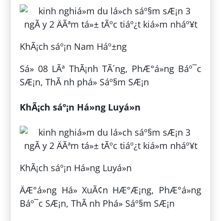
KhÃ¡ch sáº¡n Nam Háº±ng
Sá» 08 LÃª ThÃ¡nh TÃ´ng, PhÆ°á»ng Báº¯c
SÆ¡n, ThÃ nh phá» Sáº§m SÆ¡n
KhÃ¡ch sáº¡n Há»ng Luyá»n
KhÃ¡ch sáº¡n Há»ng Luyá»n
ÄÆ°á»ng Há» XuÃ¢n HÆ°Æ¡ng, PhÆ°á»ng
Báº¯c SÆ¡n, ThÃ nh Phá» Sáº§m SÆ¡n