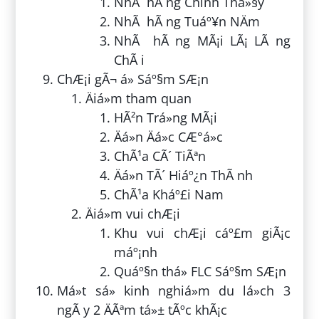
NhÃ hÃ ng Chinh Thá»§y
NhÃ hÃ ng Tuáº¥n NÄm
NhÃ hÃ ng MÃ¡i LÃ¡ LÃ ng
ChÃ i
ChÆ¡i gÃ¬ á» Sáº§m SÆ¡n
Äiá»m tham quan
HÃ²n Trá»ng MÃ¡i
Äá»n Äá»c CÆ°á»c
ChÃ¹a CÃ´ TiÃªn
Äá»n TÃ´ Hiáº¿n ThÃ nh
ChÃ¹a Kháº£i Nam
Äiá»m vui chÆ¡i
Khu vui chÆ¡i cáº£m giÃ¡c
máº¡nh
Quáº§n thá» FLC Sáº§m SÆ¡n
Má»t sá» kinh nghiá»m du lá»ch 3
ngÃ y 2 ÄÃªm tá»± tÃºc khÃ¡c