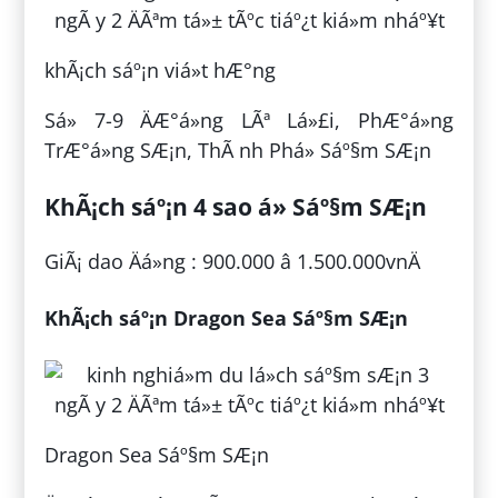
khÃ¡ch sáº¡n viá»t hÆ°ng
Sá» 7-9 ÄÆ°á»ng LÃª Lá»£i, PhÆ°á»ng
TrÆ°á»ng SÆ¡n, ThÃ nh Phá» Sáº§m SÆ¡n
KhÃ¡ch sáº¡n 4 sao á» Sáº§m SÆ¡n
GiÃ¡ dao Äá»ng : 900.000 â 1.500.000vnÄ
KhÃ¡ch sáº¡n Dragon Sea Sáº§m SÆ¡n
Dragon Sea Sáº§m SÆ¡n