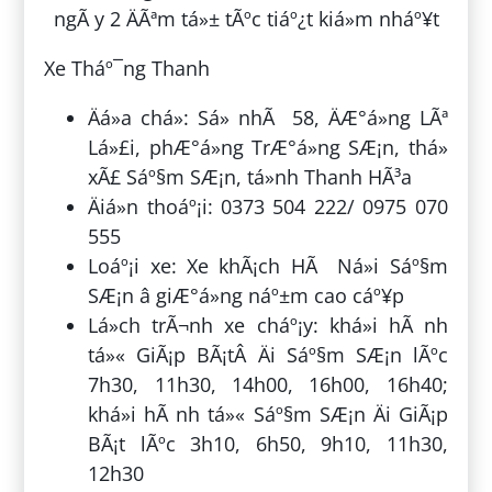
Xe Tháº¯ng Thanh
Äá»a chá»: Sá» nhÃ 58, ÄÆ°á»ng LÃª
Lá»£i, phÆ°á»ng TrÆ°á»ng SÆ¡n, thá»
xÃ£ Sáº§m SÆ¡n, tá»nh Thanh HÃ³a
Äiá»n thoáº¡i: 0373 504 222/ 0975 070
555
Loáº¡i xe: Xe khÃ¡ch HÃ Ná»i Sáº§m
SÆ¡n â giÆ°á»ng náº±m cao cáº¥p
Lá»ch trÃ¬nh xe cháº¡y: khá»i hÃ nh
tá»« GiÃ¡p BÃ¡tÂ Äi Sáº§m SÆ¡n lÃºc
7h30, 11h30, 14h00, 16h00, 16h40;
khá»i hÃ nh tá»« Sáº§m SÆ¡n Äi GiÃ¡p
BÃ¡t lÃºc 3h10, 6h50, 9h10, 11h30,
12h30