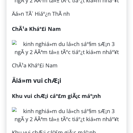
Äá»n TÃ´ Hiáº¿n ThÃ nh
ChÃ¹a Kháº£i Nam
ChÃ¹a Kháº£i Nam
Äiá»m vui chÆ¡i
Khu vui chÆ¡i cáº£m giÃ¡c máº¡nh
Khu vui chÆ¡i cáº£m giÃ¡c máº¡nh