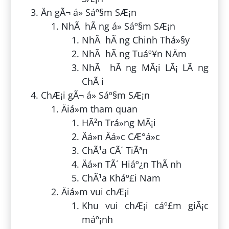
Än gÃ¬ á» Sáº§m SÆ¡n
NhÃ hÃ ng á» Sáº§m SÆ¡n
NhÃ hÃ ng Chinh Thá»§y
NhÃ hÃ ng Tuáº¥n NÄm
NhÃ hÃ ng MÃ¡i LÃ¡ LÃ ng
ChÃ i
ChÆ¡i gÃ¬ á» Sáº§m SÆ¡n
Äiá»m tham quan
HÃ²n Trá»ng MÃ¡i
Äá»n Äá»c CÆ°á»c
ChÃ¹a CÃ´ TiÃªn
Äá»n TÃ´ Hiáº¿n ThÃ nh
ChÃ¹a Kháº£i Nam
Äiá»m vui chÆ¡i
Khu vui chÆ¡i cáº£m giÃ¡c
máº¡nh