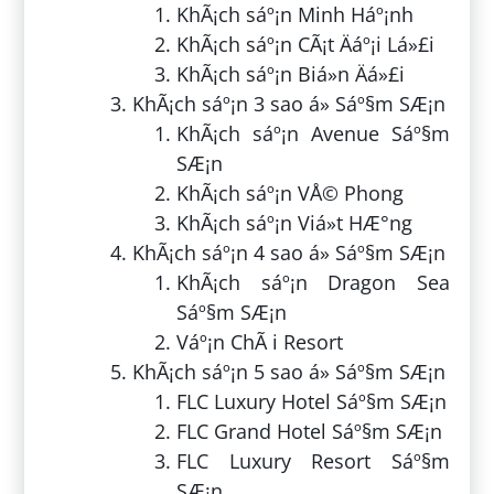
KhÃ¡ch sáº¡n Minh Háº¡nh
KhÃ¡ch sáº¡n CÃ¡t Äáº¡i Lá»£i
KhÃ¡ch sáº¡n Biá»n Äá»£i
KhÃ¡ch sáº¡n 3 sao á» Sáº§m SÆ¡n
KhÃ¡ch sáº¡n Avenue Sáº§m
SÆ¡n
KhÃ¡ch sáº¡n VÅ© Phong
KhÃ¡ch sáº¡n Viá»t HÆ°ng
KhÃ¡ch sáº¡n 4 sao á» Sáº§m SÆ¡n
KhÃ¡ch sáº¡n Dragon Sea
Sáº§m SÆ¡n
Váº¡n ChÃ i Resort
KhÃ¡ch sáº¡n 5 sao á» Sáº§m SÆ¡n
FLC Luxury Hotel Sáº§m SÆ¡n
FLC Grand Hotel Sáº§m SÆ¡n
FLC Luxury Resort Sáº§m
SÆ¡n