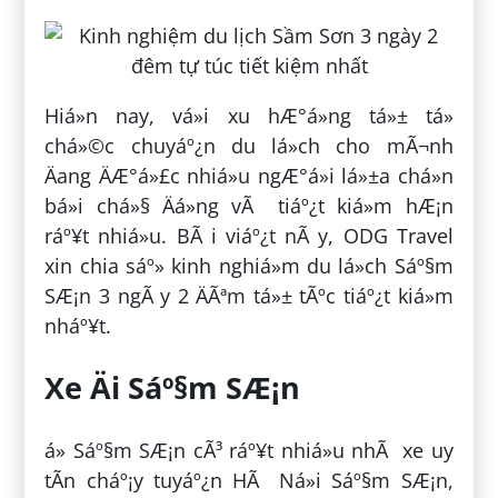
Hiá»n nay, vá»i xu hÆ°á»ng tá»± tá»
chá»©c chuyáº¿n du lá»ch cho mÃ¬nh
Äang ÄÆ°á»£c nhiá»u ngÆ°á»i lá»±a chá»n
bá»i chá»§ Äá»ng vÃ tiáº¿t kiá»m hÆ¡n
ráº¥t nhiá»u. BÃ i viáº¿t nÃ y, ODG Travel
xin chia sáº» kinh nghiá»m du lá»ch Sáº§m
SÆ¡n 3 ngÃ y 2 ÄÃªm tá»± tÃºc tiáº¿t kiá»m
nháº¥t.
Xe Äi Sáº§m SÆ¡n
á» Sáº§m SÆ¡n cÃ³ ráº¥t nhiá»u nhÃ xe uy
tÃ­n cháº¡y tuyáº¿n HÃ Ná»i Sáº§m SÆ¡n,