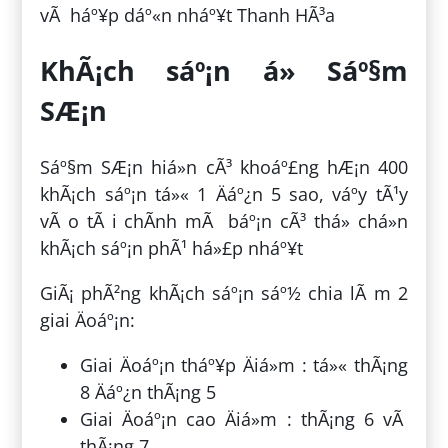
vÃ háº¥p dáº«n nháº¥t Thanh HÃ³a
KhÃ¡ch sáº¡n á» Sáº§m
SÆ¡n
Sáº§m SÆ¡n hiá»n cÃ³ khoáº£ng hÆ¡n 400
khÃ¡ch sáº¡n tá»« 1 Äáº¿n 5 sao, váº­y tÃ¹y
vÃ o tÃ i chÃ­nh mÃ báº¡n cÃ³ thá» chá»n
khÃ¡ch sáº¡n phÃ¹ há»£p nháº¥t
GiÃ¡ phÃ²ng khÃ¡ch sáº¡n sáº½ chia lÃ m 2
giai Äoáº¡n:
Giai Äoáº¡n tháº¥p Äiá»m : tá»« thÃ¡ng
8 Äáº¿n thÃ¡ng 5
Giai Äoáº¡n cao Äiá»m : thÃ¡ng 6 vÃ
thÃ¡ng 7