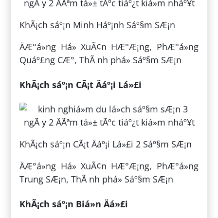
KhÃ¡ch sáº¡n Minh Háº¡nh Sáº§m SÆ¡n
ÄÆ°á»ng Há» XuÃ¢n HÆ°Æ¡ng, PhÆ°á»ng
Quáº£ng CÆ°, ThÃ nh phá» Sáº§m SÆ¡n
KhÃ¡ch sáº¡n CÃ¡t Äáº¡i Lá»£i
KhÃ¡ch sáº¡n CÃ¡t Äáº¡i Lá»£i 2 Sáº§m SÆ¡n
ÄÆ°á»ng Há» XuÃ¢n HÆ°Æ¡ng, PhÆ°á»ng
Trung SÆ¡n, ThÃ nh phá» Sáº§m SÆ¡n
KhÃ¡ch sáº¡n Biá»n Äá»£i