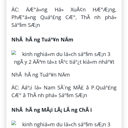
ÄC: ÄÆ°á»ng Há» XuÃ¢n HÆ°Æ¡ng,
PhÆ°á»ng Quáº£ng CÆ°, ThÃ nh phá»
Sáº§m SÆ¡n
NhÃ hÃ ng Tuáº¥n NÄm
NhÃ hÃ ng Tuáº¥n NÄm
ÄC: Äáº¡i lá» Nam SÃ´ng MÃ£ â P.Quáº£ng
CÆ° â ThÃ nh phá» Sáº§m SÆ¡n
NhÃ hÃ ng MÃ¡i LÃ¡ LÃ ng ChÃ i