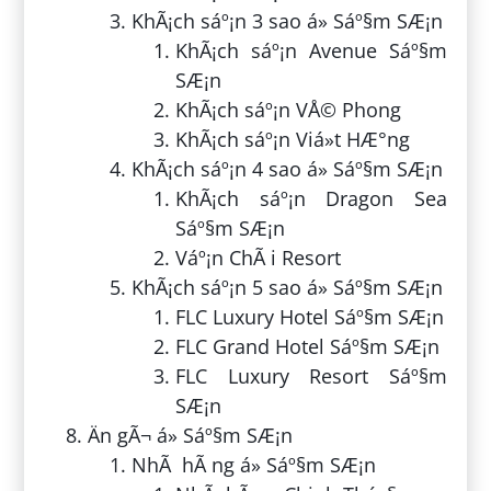
KhÃ¡ch sáº¡n 3 sao á» Sáº§m SÆ¡n
KhÃ¡ch sáº¡n Avenue Sáº§m
SÆ¡n
KhÃ¡ch sáº¡n VÅ© Phong
KhÃ¡ch sáº¡n Viá»t HÆ°ng
KhÃ¡ch sáº¡n 4 sao á» Sáº§m SÆ¡n
KhÃ¡ch sáº¡n Dragon Sea
Sáº§m SÆ¡n
Váº¡n ChÃ i Resort
KhÃ¡ch sáº¡n 5 sao á» Sáº§m SÆ¡n
FLC Luxury Hotel Sáº§m SÆ¡n
FLC Grand Hotel Sáº§m SÆ¡n
FLC Luxury Resort Sáº§m
SÆ¡n
Än gÃ¬ á» Sáº§m SÆ¡n
NhÃ hÃ ng á» Sáº§m SÆ¡n