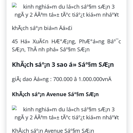
khÃ¡ch sáº¡n biá»n Äá»£i
45 Há» XuÃ¢n HÆ°Æ¡ng, PhÆ°á»ng Báº¯c
SÆ¡n, ThÃ nh phá» Sáº§m SÆ¡n
KhÃ¡ch sáº¡n 3 sao á» Sáº§m SÆ¡n
giÃ¡ dao Äá»ng : 700.000 â 1.000.000vnÄ
KhÃ¡ch sáº¡n Avenue Sáº§m SÆ¡n
KhÃ¡ch sáº¡n Avenue Sáº§m SÆ¡n