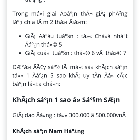
Trong má»i giai Äoáº¡n thÃ¬ giÃ¡ phÃ²ng
láº¡i chia lÃ m 2 thá»i Äiá»m:
GiÃ¡ Äáº§u tuáº§n : tá»« Chá»§ nháº­t
Äáº¿n thá»© 5
GiÃ¡ cuá»i tuáº§n : thá»© 6 vÃ thá»© 7
DÆ°á»i ÄÃ¢y sáº½ lÃ má»t sá» khÃ¡ch sáº¡n
tá»« 1 Äáº¿n 5 sao khÃ¡ uy tÃ­n Äá» cÃ¡c
báº¡n lá»±a chá»n:
KhÃ¡ch sáº¡n 1 sao á» Sáº§m SÆ¡n
GiÃ¡ dao Äá»ng : tá»« 300.000 â 500.000vnÄ
KhÃ¡ch sáº¡n Nam Háº±ng