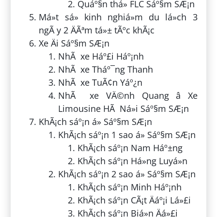
Quáº§n thá» FLC Sáº§m SÆ¡n
Má»t sá» kinh nghiá»m du lá»ch 3
ngÃ y 2 ÄÃªm tá»± tÃºc khÃ¡c
Xe Äi Sáº§m SÆ¡n
NhÃ xe Háº£i Háº¡nh
NhÃ xe Tháº¯ng Thanh
NhÃ xe TuÃ¢n Yáº¿n
NhÃ xe VÄ©nh Quang â Xe
Limousine HÃ Ná»i Sáº§m SÆ¡n
KhÃ¡ch sáº¡n á» Sáº§m SÆ¡n
KhÃ¡ch sáº¡n 1 sao á» Sáº§m SÆ¡n
KhÃ¡ch sáº¡n Nam Háº±ng
KhÃ¡ch sáº¡n Há»ng Luyá»n
KhÃ¡ch sáº¡n 2 sao á» Sáº§m SÆ¡n
KhÃ¡ch sáº¡n Minh Háº¡nh
KhÃ¡ch sáº¡n CÃ¡t Äáº¡i Lá»£i
KhÃ¡ch sáº¡n Biá»n Äá»£i