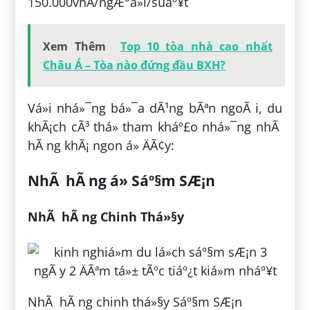
150.000vnÄ/ngÆ°á»i/suáº¥t
Xem Thêm
Top 10 tòa nhà cao nhất
Châu Á – Tòa nào đứng đầu BXH?
Vá»i nhá»¯ng bá»¯a dÃ¹ng bÃªn ngoÃ i, du
khÃ¡ch cÃ³ thá» tham kháº£o nhá»¯ng nhÃ
hÃ ng khÃ¡ ngon á» ÄÃ¢y:
NhÃ hÃ ng á» Sáº§m SÆ¡n
NhÃ hÃ ng Chinh Thá»§y
NhÃ hÃ ng chinh thá»§y Sáº§m SÆ¡n