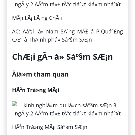
MÃ¡i LÃ¡ LÃ ng ChÃ i
ÄC: Äáº¡i lá» Nam SÃ´ng MÃ£ â P.Quáº£ng
CÆ° â ThÃ nh phá» Sáº§m SÆ¡n
ChÆ¡i gÃ¬ á» Sáº§m SÆ¡n
Äiá»m tham quan
HÃ²n Trá»ng MÃ¡i
HÃ²n Trá»ng MÃ¡i Sáº§m SÆ¡n