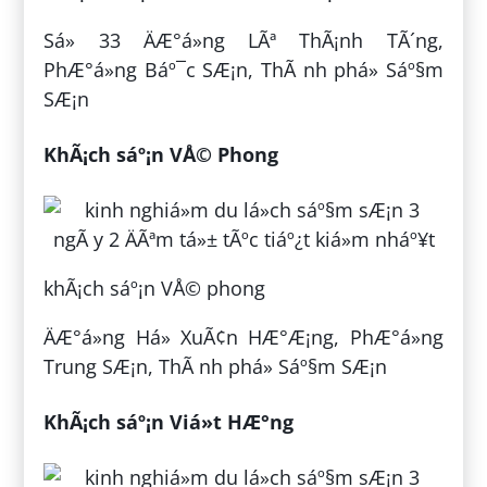
Sá» 33 ÄÆ°á»ng LÃª ThÃ¡nh TÃ´ng,
PhÆ°á»ng Báº¯c SÆ¡n, ThÃ nh phá» Sáº§m
SÆ¡n
KhÃ¡ch sáº¡n VÅ© Phong
khÃ¡ch sáº¡n VÅ© phong
ÄÆ°á»ng Há» XuÃ¢n HÆ°Æ¡ng, PhÆ°á»ng
Trung SÆ¡n, ThÃ nh phá» Sáº§m SÆ¡n
KhÃ¡ch sáº¡n Viá»t HÆ°ng