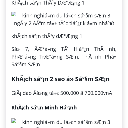
KhÃ¡ch sáº¡n ThÃ¹y DÆ°Æ¡ng 1
khÃ¡ch sáº¡n thÃ¹y dÆ°Æ¡ng 1
Sá» 7, ÄÆ°á»ng TÃ´ Hiáº¿n ThÃ nh,
PhÆ°á»ng TrÆ°á»ng SÆ¡n, ThÃ nh Phá»
Sáº§m SÆ¡n
KhÃ¡ch sáº¡n 2 sao á» Sáº§m SÆ¡n
GiÃ¡ dao Äá»ng tá»« 500.000 â 700.000vnÄ
KhÃ¡ch sáº¡n Minh Háº¡nh