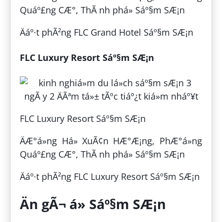
Quáº£ng CÆ°, ThÃ nh phá» Sáº§m SÆ¡n
Äáº·t phÃ²ng FLC Grand Hotel Sáº§m SÆ¡n
FLC Luxury Resort Sáº§m SÆ¡n
FLC Luxury Resort Sáº§m SÆ¡n
ÄÆ°á»ng Há» XuÃ¢n HÆ°Æ¡ng, PhÆ°á»ng
Quáº£ng CÆ°, ThÃ nh phá» Sáº§m SÆ¡n
Äáº·t phÃ²ng FLC Luxury Resort Sáº§m SÆ¡n
Än gÃ¬ á» Sáº§m SÆ¡n