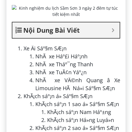
Nội Dung Bài Viết
Xe Äi Sáº§m SÆ¡n
NhÃ xe Háº£i Háº¡nh
NhÃ xe Tháº¯ng Thanh
NhÃ xe TuÃ¢n Yáº¿n
NhÃ xe VÄ©nh Quang â Xe
Limousine HÃ Ná»i Sáº§m SÆ¡n
KhÃ¡ch sáº¡n á» Sáº§m SÆ¡n
KhÃ¡ch sáº¡n 1 sao á» Sáº§m SÆ¡n
KhÃ¡ch sáº¡n Nam Háº±ng
KhÃ¡ch sáº¡n Há»ng Luyá»n
KhÃ¡ch sáº¡n 2 sao á» Sáº§m SÆ¡n