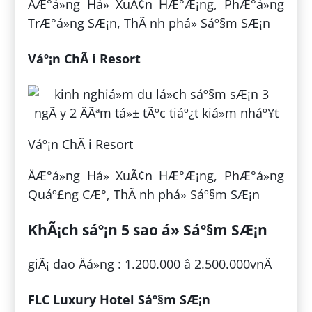
ÄÆ°á»ng Há» XuÃ¢n HÆ°Æ¡ng, PhÆ°á»ng
TrÆ°á»ng SÆ¡n, ThÃ nh phá» Sáº§m SÆ¡n
Váº¡n ChÃ i Resort
Váº¡n ChÃ i Resort
ÄÆ°á»ng Há» XuÃ¢n HÆ°Æ¡ng, PhÆ°á»ng
Quáº£ng CÆ°, ThÃ nh phá» Sáº§m SÆ¡n
KhÃ¡ch sáº¡n 5 sao á» Sáº§m SÆ¡n
giÃ¡ dao Äá»ng : 1.200.000 â 2.500.000vnÄ
FLC Luxury Hotel Sáº§m SÆ¡n