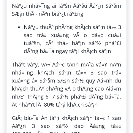
Náº¿u nhá»¯ng ai láº§n Äáº§u Äáº¿n Sáº§m
SÆ¡n thÃ¬ nÃªn biáº¿t ráº±ng
Náº¿u thuÃª phÃ²ng khÃ¡ch sáº¡n tá»« 3
sao trá» xuá»ng vÃ o dá»p cuá»i
tuáº§n, cÃ³ thá» báº¡n sáº½ pháº£i
dÃ¹ng bá»¯a ngay táº¡i khÃ¡ch sáº¡n
Tháº­t váº­y, vÃ¬ Äáº·c tÃ­nh mÃ¹a vá»¥ nÃªn
nhá»¯ng khÃ¡ch sáº¡n tá»« 3 sao trá»
xuá»ng á» Sáº§m SÆ¡n sáº½ quy Äá»nh du
khÃ¡ch thuÃª phÃ²ng vÃ o thÃ¡ng cao Äiá»m
nhÆ° thÃ¡ng 6, 7 sáº½ pháº£i dÃ¹ng bá»¯a,
Ã­t nháº¥t lÃ 80% táº¡i khÃ¡ch sáº¡n
GiÃ¡ bá»¯a Än táº¡i khÃ¡ch sáº¡n tá»« 1 sao
Äáº¿n 3 sao sáº½ dao Äá»ng tá»«