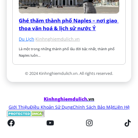
Ghé thăm thành phố Naples – nơi giao 
thoa văn hoá & lịch sử nước Ý
Du Lịch
·
Kinhnghiemdulich.vn
Là một trong những thành phố lâu đời bậc nhất, thành phố 
Naples luôn…
© 2024 Kinhnghiemdulich.vn. All rights reserved.
Kinhnghiemdulich
.vn
Giới Thiệu
Điều Khoản Sử Dụng
Chính Sách Bảo Mật
Liên Hệ