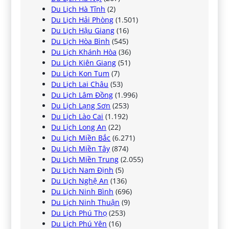
Du Lịch Hà Tĩnh
(2)
Du Lịch Hải Phòng
(1.501)
Du Lịch Hậu Giang
(16)
Du Lịch Hòa Bình
(545)
Du Lịch Khánh Hòa
(36)
Du Lịch Kiên Giang
(51)
Du Lịch Kon Tum
(7)
Du Lịch Lai Châu
(53)
Du Lịch Lâm Đồng
(1.996)
Du Lịch Lạng Sơn
(253)
Du Lịch Lào Cai
(1.192)
Du Lịch Long An
(22)
Du Lịch Miền Bắc
(6.271)
Du Lịch Miền Tây
(874)
Du Lịch Miền Trung
(2.055)
Du Lịch Nam Định
(5)
Du Lịch Nghệ An
(136)
Du Lịch Ninh Bình
(696)
Du Lịch Ninh Thuận
(9)
Du Lịch Phú Thọ
(253)
Du Lịch Phú Yên
(16)