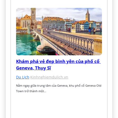
Khám phá vẻ đẹp bình yên của phố cổ 
Geneva, Thụy Sĩ
Du Lịch
·
Kinhnghiemdulich.vn
Nằm ngay giữa trung tâm của Geneva, khu phố cổ Geneva Old 
Town trở thành một…