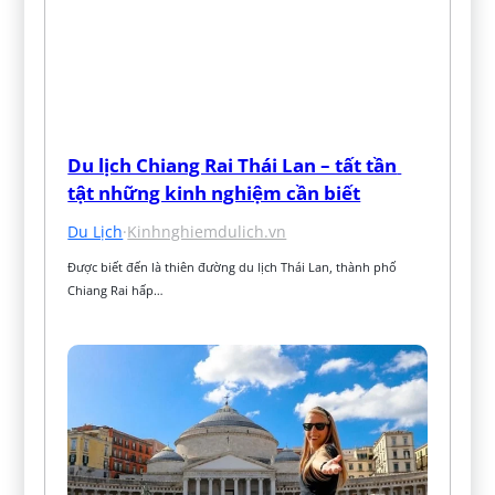
Du lịch Chiang Rai Thái Lan – tất tần 
tật những kinh nghiệm cần biết
Du Lịch
·
Kinhnghiemdulich.vn
Được biết đến là thiên đường du lịch Thái Lan, thành phố 
Chiang Rai hấp…