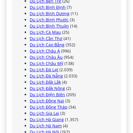
Du Lịch Bến Tre
(26)
Du Lịch Bình Định
(7)
Du Lịch Bình Dương
(11)
Du Lịch Bình Phước
(3)
Du Lịch Bình Thuận
(14)
Du Lịch Cà Mau
(25)
Du Lịch Cần Thơ
(41)
Du Lịch Cao Bằng
(352)
Du Lịch Châu Á
(996)
Du Lịch Châu Âu
(954)
Du Lịch Châu Mỹ
(138)
Du Lịch Đà Lạt
(2.039)
Du Lịch Đà Nẵng
(2.033)
Du Lịch Đắk Lắk
(4)
Du Lịch Đắk Nông
(2)
Du Lịch Điện Biên
(205)
Du Lịch Đồng Nai
(3)
Du Lịch Đồng Tháp
(34)
Du Lịch Gia Lai
(3)
Du Lịch Hà Giang
(1.357)
Du Lịch Hà Nam
(4)
Du Lịch Hà Nội
(267)