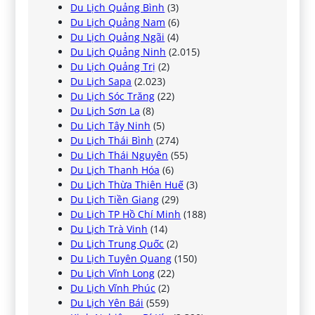
Du Lịch Quảng Bình
(3)
Du Lịch Quảng Nam
(6)
Du Lịch Quảng Ngãi
(4)
Du Lịch Quảng Ninh
(2.015)
Du Lịch Quảng Trị
(2)
Du Lịch Sapa
(2.023)
Du Lịch Sóc Trăng
(22)
Du Lịch Sơn La
(8)
Du Lịch Tây Ninh
(5)
Du Lịch Thái Bình
(274)
Du Lịch Thái Nguyên
(55)
Du Lịch Thanh Hóa
(6)
Du Lịch Thừa Thiên Huế
(3)
Du Lịch Tiền Giang
(29)
Du Lịch TP Hồ Chí Minh
(188)
Du Lịch Trà Vinh
(14)
Du Lịch Trung Quốc
(2)
Du Lịch Tuyên Quang
(150)
Du Lịch Vĩnh Long
(22)
Du Lịch Vĩnh Phúc
(2)
Du Lịch Yên Bái
(559)