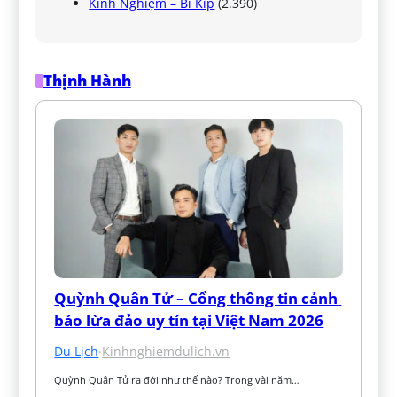
Kinh Nghiệm – Bí Kíp
(2.390)
Thịnh Hành
Quỳnh Quân Tử – Cổng thông tin cảnh 
báo lừa đảo uy tín tại Việt Nam 2026
Du Lịch
·
Kinhnghiemdulich.vn
Quỳnh Quân Tử ra đời như thế nào? Trong vài năm…