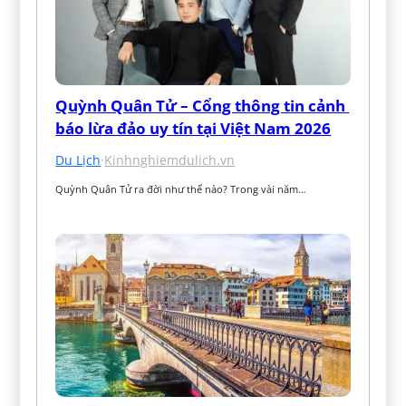
Quỳnh Quân Tử – Cổng thông tin cảnh 
báo lừa đảo uy tín tại Việt Nam 2026
Du Lịch
·
Kinhnghiemdulich.vn
Quỳnh Quân Tử ra đời như thế nào? Trong vài năm…