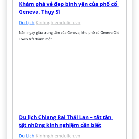
Khám phá vẻ đẹp bình yên của phố cổ 
Geneva, Thụy Sĩ
Du Lịch
·
Kinhnghiemdulich.vn
Nằm ngay giữa trung tâm của Geneva, khu phố cổ Geneva Old 
Town trở thành một…
Du lịch Chiang Rai Thái Lan – tất tần 
tật những kinh nghiệm cần biết
Du Lịch
·
Kinhnghiemdulich.vn