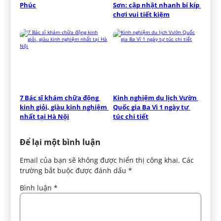
Phúc
Sơn: cập nhật nhanh bí kíp 
chơi vui tiết kiệm
7 Bác sĩ khám chữa động 
Kinh nghiệm du lịch Vườn 
kinh giỏi, giàu kinh nghiệm 
Quốc gia Ba Vì 1 ngày tự 
nhất tại Hà Nội
túc chi tiết
Để lại một bình luận
Email của bạn sẽ không được hiển thị công khai.
Các
trường bắt buộc được đánh dấu
*
Bình luận
*