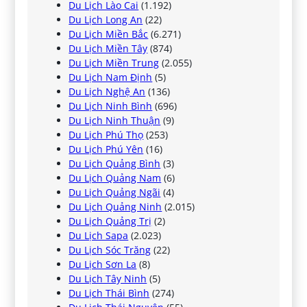
Du Lịch Lào Cai
(1.192)
Du Lịch Long An
(22)
Du Lịch Miền Bắc
(6.271)
Du Lịch Miền Tây
(874)
Du Lịch Miền Trung
(2.055)
Du Lịch Nam Định
(5)
Du Lịch Nghệ An
(136)
Du Lịch Ninh Bình
(696)
Du Lịch Ninh Thuận
(9)
Du Lịch Phú Thọ
(253)
Du Lịch Phú Yên
(16)
Du Lịch Quảng Bình
(3)
Du Lịch Quảng Nam
(6)
Du Lịch Quảng Ngãi
(4)
Du Lịch Quảng Ninh
(2.015)
Du Lịch Quảng Trị
(2)
Du Lịch Sapa
(2.023)
Du Lịch Sóc Trăng
(22)
Du Lịch Sơn La
(8)
Du Lịch Tây Ninh
(5)
Du Lịch Thái Bình
(274)