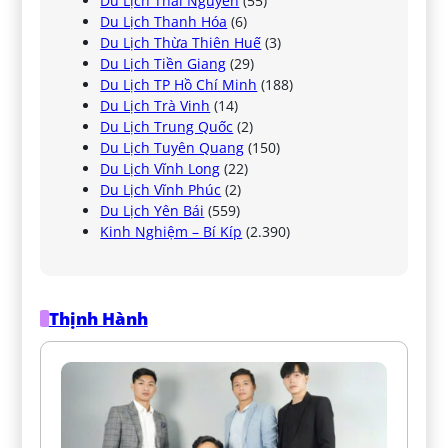
Du Lịch Thái Nguyên
(55)
Du Lịch Thanh Hóa
(6)
Du Lịch Thừa Thiên Huế
(3)
Du Lịch Tiền Giang
(29)
Du Lịch TP Hồ Chí Minh
(188)
Du Lịch Trà Vinh
(14)
Du Lịch Trung Quốc
(2)
Du Lịch Tuyên Quang
(150)
Du Lịch Vĩnh Long
(22)
Du Lịch Vĩnh Phúc
(2)
Du Lịch Yên Bái
(559)
Kinh Nghiệm – Bí Kíp
(2.390)
Thịnh Hành