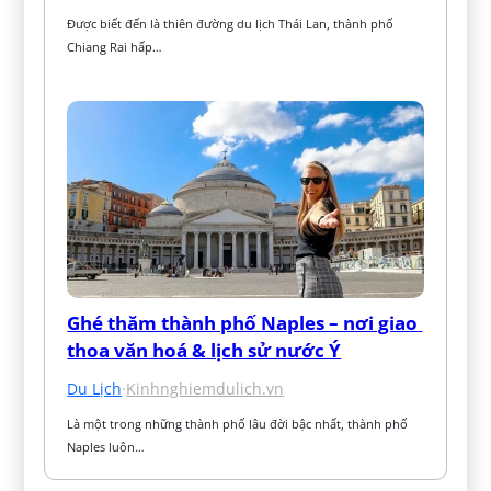
Được biết đến là thiên đường du lịch Thái Lan, thành phố 
Chiang Rai hấp…
Ghé thăm thành phố Naples – nơi giao 
thoa văn hoá & lịch sử nước Ý
Du Lịch
·
Kinhnghiemdulich.vn
Là một trong những thành phố lâu đời bậc nhất, thành phố 
Naples luôn…