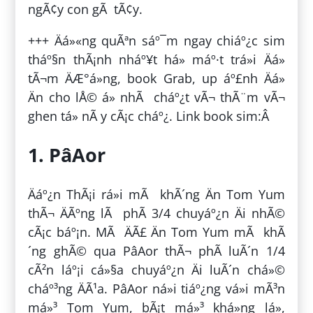
ngÃ¢y con gÃ tÃ¢y.
+++ Äá»«ng quÃªn sáº¯m ngay chiáº¿c sim
tháº§n thÃ¡nh nháº¥t há» máº·t trá»i Äá»
tÃ¬m ÄÆ°á»ng, book Grab, up áº£nh Äá»
Än cho lÅ© á» nhÃ cháº¿t vÃ¬ thÃ¨m vÃ¬
ghen tá» nÃ y cÃ¡c cháº¿. Link book sim:Â
1. PâAor
Äáº¿n ThÃ¡i rá»i mÃ khÃ´ng Än Tom Yum
thÃ¬ ÄÃºng lÃ phÃ­ 3/4 chuyáº¿n Äi nhÃ©
cÃ¡c báº¡n. MÃ ÄÃ£ Än Tom Yum mÃ khÃ
´ng ghÃ© qua PâAor thÃ¬ phÃ­ luÃ´n 1/4
cÃ²n láº¡i cá»§a chuyáº¿n Äi luÃ´n chá»©
cháº³ng ÄÃ¹a. PâAor ná»i tiáº¿ng vá»i mÃ³n
má»³ Tom Yum, bÃ¡t má»³ khá»ng lá»,