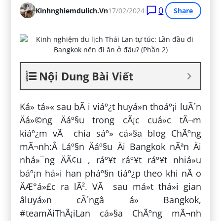
0
Kinhnghiemdulich.vn
17/02/2024
Share
Nội Dung Bài Viết
Ká» tá»« sau bÃ i viáº¿t huyá»n thoáº¡i luÃ´n
Äá»©ng Äáº§u trong cÃ¡c cuá»c tÃ¬m
kiáº¿m vÃ chia sáº» cá»§a blog ChÃºng
mÃ¬nh:Â Láº§n Äáº§u Äi Bangkok nÃªn Äi
nhá»¯ng ÄÃ¢u , ráº¥t ráº¥t ráº¥t nhiá»u
báº¡n há»i han pháº§n tiáº¿p theo khi nÃ o
ÄÆ°á»£c ra lÃ². VÃ sau má»t thá»i gian
âluyá»n cÃ´ngâ á» Bangkok,
#teamÄiThÃ¡iLan cá»§a ChÃºng mÃ¬nh