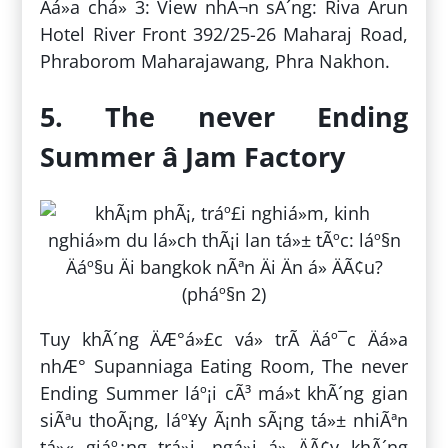
Äá»a chá» 3: View nhÃ¬n sÃ´ng: Riva Arun
Hotel River Front 392/25-26 Maharaj Road,
Phraborom Maharajawang, Phra Nakhon.
5. The never Ending
Summer â Jam Factory
Tuy khÃ´ng ÄÆ°á»£c vá» trÃ­ Äáº¯c Äá»a
nhÆ° Supanniaga Eating Room, The never
Ending Summer láº¡i cÃ³ má»t khÃ´ng gian
siÃªu thoÃ¡ng, láº¥y Ã¡nh sÃ¡ng tá»± nhiÃªn
tá»« giáº¿ng trá»i, ngá»i á» ÄÃ¢y khÃ´ng