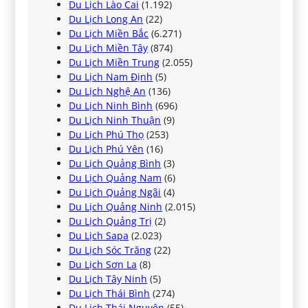
Du Lịch Lào Cai
(1.192)
Du Lịch Long An
(22)
Du Lịch Miền Bắc
(6.271)
Du Lịch Miền Tây
(874)
Du Lịch Miền Trung
(2.055)
Du Lịch Nam Định
(5)
Du Lịch Nghệ An
(136)
Du Lịch Ninh Bình
(696)
Du Lịch Ninh Thuận
(9)
Du Lịch Phú Thọ
(253)
Du Lịch Phú Yên
(16)
Du Lịch Quảng Bình
(3)
Du Lịch Quảng Nam
(6)
Du Lịch Quảng Ngãi
(4)
Du Lịch Quảng Ninh
(2.015)
Du Lịch Quảng Trị
(2)
Du Lịch Sapa
(2.023)
Du Lịch Sóc Trăng
(22)
Du Lịch Sơn La
(8)
Du Lịch Tây Ninh
(5)
Du Lịch Thái Bình
(274)
Du Lịch Thái Nguyên
(55)