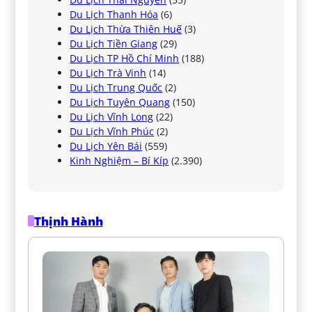
Du Lịch Thanh Hóa
(6)
Du Lịch Thừa Thiên Huế
(3)
Du Lịch Tiền Giang
(29)
Du Lịch TP Hồ Chí Minh
(188)
Du Lịch Trà Vinh
(14)
Du Lịch Trung Quốc
(2)
Du Lịch Tuyên Quang
(150)
Du Lịch Vĩnh Long
(22)
Du Lịch Vĩnh Phúc
(2)
Du Lịch Yên Bái
(559)
Kinh Nghiệm – Bí Kíp
(2.390)
Thịnh Hành