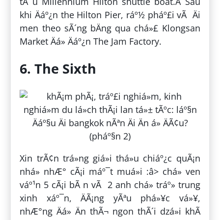
tÃ u Millennium Hilton shuttle boat.Â Sau
khi Äáº¿n the Hilton Pier, ráº½ pháº£i vÃ Äi
men theo sÃ´ng bÄng qua chá»£ Klongsan
Market Äá» Äáº¿n The Jam Factory.
6. The Sixth
Xin trÃ¢n trá»ng giá»i thá»u chiáº¿c quÃ¡n
nhá» nhÆ° cÃ¡i máº¯t muá»i :â> chá» ven
váº¹n 5 cÃ¡i bÃ n vÃ 2 anh chá» tráº» trung
xinh xáº¯n, ÄÃ¡ng yÃªu phá»¥c vá»¥,
nhÆ°ng Äá» Än thÃ¬ ngon thÃ´i dzá»i khÃ