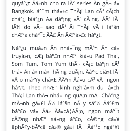
quyáº¿t Äá»nh cho ra lÃ² series Än gÃ¬ á»
Bangkok. áº¨m thá»±c ThÃ¡i Lan cÃ³ cÃ¡ch
cháº¿ biáº¿n Äa dáº¡ng vÃ´ cÃ¹ng, ÄÃ³ lÃ
lÃ½ do vÃ¬ sao dÃ¹ Äi ThÃ¡i vÃ i láº§n
chÆ°a cháº¯c ÄÃ£ Än ÄÆ°á»£c háº¿t.
Náº¿u muá»n Än nhá»¯ng mÃ³n Än cá»
truyá»n, cÆ¡ báº£n nhÆ° kiá»u Pad Thai,
Som Tum, Tom Yum thÃ¬ cÃ¡c báº¡n cÃ³
thá» Än á» má»i hÃ ng quÃ¡n, Äáº·c biá»t lÃ
vÃ o máº¥y chá»£ ÄÃªm Äá»u cÃ³ vÃ ngon
háº¿t. Theo nhÆ° kinh nghiá»m du lá»ch
ThÃ¡i Lan thÃ¬ nhá»¯ng quÃ¡n mÃ ChÃºng
mÃ¬nh gá»£i Ã½ láº§n nÃ y sáº½ Äáº£m
báº£o vá» Äá» Äá»câ¦ÄÃ¡o, ngon máº¯t
cÅ©ng nhÆ° sá»ng áº£o, cÅ©ng cá»¥
âphÃ¢y-bÃºcâ cá»© gá»i lÃ Äáº¹p ngáº¥t