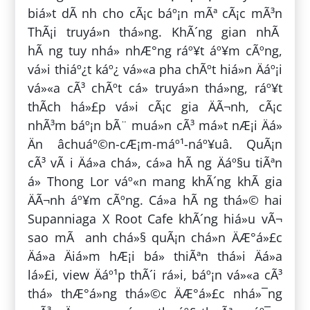
biá»t dÃ nh cho cÃ¡c báº¡n mÃª cÃ¡c mÃ³n
ThÃ¡i truyá»n thá»ng. KhÃ´ng gian nhÃ
hÃ ng tuy nhá» nhÆ°ng ráº¥t áº¥m cÃºng,
vá»i thiáº¿t káº¿ vá»«a pha chÃºt hiá»n Äáº¡i
vá»«a cÃ³ chÃºt cá» truyá»n thá»ng, ráº¥t
thÃ­ch há»£p vá»i cÃ¡c gia ÄÃ¬nh, cÃ¡c
nhÃ³m báº¡n bÃ¨ muá»n cÃ³ má»t nÆ¡i Äá»
Än âchuáº©n-cÆ¡m-máº¹-náº¥uâ. QuÃ¡n
cÃ³ vÃ i Äá»a chá», cá»­a hÃ ng Äáº§u tiÃªn
á» Thong Lor váº«n mang khÃ´ng khÃ­ gia
ÄÃ¬nh áº¥m cÃºng. Cá»­a hÃ ng thá»© hai
Supanniaga X Root Cafe khÃ´ng hiá»u vÃ¬
sao mÃ anh chá»§ quÃ¡n chá»n ÄÆ°á»£c
Äá»a Äiá»m hÆ¡i bá» thiÃªn thá»i Äá»a
lá»£i, view Äáº¹p thÃ´i rá»i, báº¡n vá»«a cÃ³
thá» thÆ°á»ng thá»©c ÄÆ°á»£c nhá»¯ng