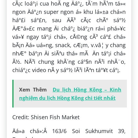
cÃ¡c loáº¡i cua hoÃ ng Äáº¿, tÃ´m hÃ¹m tá»«
ngon Äáº¿n super ngon á» khu lá»±a chá»n
háº£i sáº£n, sau ÄÃ³ cÃ¡c chÃº sáº½
ÄÆ°á»£c mang Äi cháº¿ biáº¿n rá»i phá»¥c
vá»¥ ngay táº¡i chá», cÅ©ng cÃ³ cáº£ chá»
bÃ¡n Äá» uá»ng, snack, cÆ¡m, v.vâ¦ y chang
nhÆ° báº¡n Äi siÃªu thá» mÃ Än táº¡i chá»
Ã½. NÃ³i chung khÃ´ng cáº§n nÃ³i nhÃ¨o,
chiáº¿c video nÃ y sáº½ lÃ³i lÃªn táº¥t cáº¡.
Xem Thêm
Du lịch Hồng Kông – Kinh
nghiệm du lịch Hồng Kông chi tiết nhất
Credit: Shisen Fish Market
Äá»a chá»:Â 163/6 Soi Sukhumvit 39,