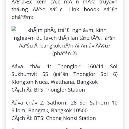
ÄÆ°á»£c xem cÃ¡c mÃ n mÃºa truyá»n
thá»ng Äáº·c sáº¯c. Link boook sáº£n
pháº©m:
Äá»a chá» 1: Thonglor: 160/11 Soi
Sukhumvit 55 (gáº§n Thonglor Soi 6)
Klongton Nuea, Watthana, Bangkok
CÃ¡ch Äi: BTS Thonglor Station
Äá»a chá» 2: Sathorn: 28 Soi Sathorn 10
Silom, Bangrak, Bangkok 10500
CÃ¡ch Äi: BTS: Chong Nonsi Station