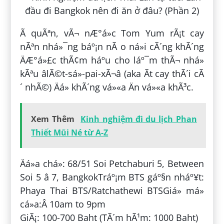
Ã quÃªn, vÃ¬ nÆ°á»c Tom Yum rÃ¡t cay
nÃªn nhá»¯ng báº¡n nÃ o ná»i cÃ´ng khÃ´ng
ÄÆ°á»£c thÃ¢m háº­u cho láº¯m thÃ¬ nhá»
kÃªu âlÃ©t-sá»-pai-xÃ¬â (aka Ã­t cay thÃ´i cÃ
´ nhÃ©) Äá» khÃ´ng vá»«a Än vá»«a khÃ³c.
Xem Thêm
Kinh nghiệm đi du lịch Phan
Thiết Mũi Né từ A-Z
Äá»a chá»: 68/51 Soi Petchaburi 5, Between
Soi 5 â 7, BangkokTráº¡m BTS gáº§n nháº¥t:
Phaya Thai BTS/Ratchathewi BTSGiá» má»
cá»­a:Â 10am to 9pm
GiÃ¡: 100-700 Baht (TÃ´m hÃ¹m: 1000 Baht)