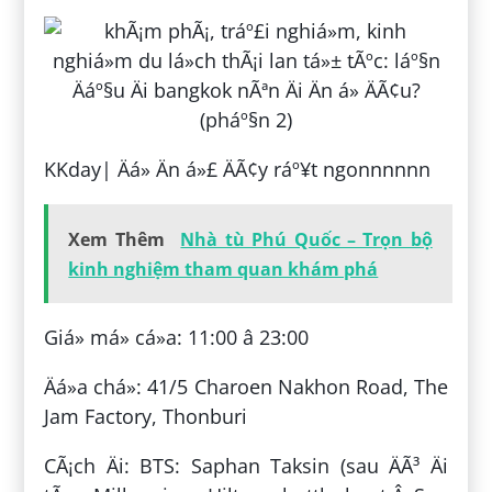
KKday| Äá» Än á»£ ÄÃ¢y ráº¥t ngonnnnnn
Xem Thêm
Nhà tù Phú Quốc – Trọn bộ
kinh nghiệm tham quan khám phá
Giá» má» cá»­a: 11:00 â 23:00
Äá»a chá»: 41/5 Charoen Nakhon Road, The
Jam Factory, Thonburi
CÃ¡ch Äi: BTS: Saphan Taksin (sau ÄÃ³ Äi