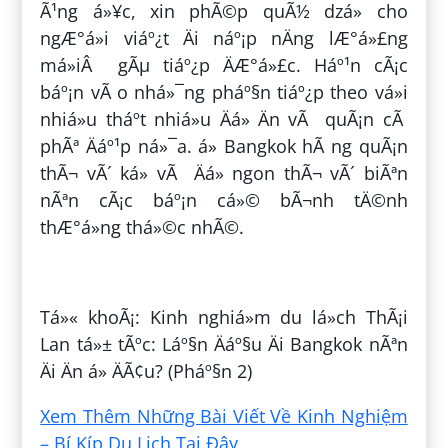
Ã¹ng á»¥c, xin phÃ©p quÃ½ dzá» cho
ngÆ°á»i viáº¿t Äi náº¡p nÄng lÆ°á»£ng
má»iÂ gÃµ tiáº¿p ÄÆ°á»£c. Háº¹n cÃ¡c
báº¡n vÃ o nhá»¯ng pháº§n tiáº¿p theo vá»i
nhiá»u tháº­t nhiá»u Äá» Än vÃ quÃ¡n cÃ
phÃª Äáº¹p ná»¯a. á» Bangkok hÃ ng quÃ¡n
thÃ¬ vÃ´ ká» vÃ Äá» ngon thÃ¬ vÃ´ biÃªn
nÃªn cÃ¡c báº¡n cá»© bÃ¬nh tÄ©nh
thÆ°á»ng thá»©c nhÃ©.
ÄÄng bá»i:
Trá»nh VÄn SÃ¡ng
Tá»« khoÃ¡: Kinh nghiá»m du lá»ch ThÃ¡i
Lan tá»± tÃºc: Láº§n Äáº§u Äi Bangkok nÃªn
Äi Än á» ÄÃ¢u? (Pháº§n 2)
Xem Thêm Những Bài Viết Về Kinh Nghiệm
– Bí Kíp Du Lịch Tại Đây