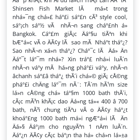
Äáº¹p khÃ¡c khi Äi du lá»ch ThÃ¡i Lan ÄÃ³ lÃ
Shinsen Fish Market lÃ má»t trong
nhá»¯ng chá»£ háº£i sáº£n cÃ³ style cool,
sáº¡ch sáº½ vÃ nhÃ¬n sang cháº£nh á»
Bangkok. Cáº£m giÃ¡c Äáº§u tiÃªn khi
bÆ°á»c vÃ o ÄÃ¢y lÃ sao mÃ Nháº­t tháº¿?
Sao nhÃ¬n xá»n tháº¿? Cháº¯c lÃ Äá» Än
Äáº¯t láº¯m nhá»? Xin tráº£ nhá»i luÃ´n
nhÃ¬n váº­y mÃ há»ng pháº£i váº­y, nhÃ¬n
âchanh sáº£â tháº¿ thÃ´i chá»© giÃ¡ cÅ©ng
pháº£i chÄng láº¯m nÃ¨: TÃ´m hÃ¹m size
lá»n cÅ©ng chá» táº§m 1000 bath thÃ´i,
cÃ¡c mÃ³n khÃ¡c dao Äá»ng tá»« 400 â 700
bath, nÃ³i chung tiÃªu vÃ o ÄÃ¢y háº¿t
khoáº£ng 1000 bath má»i ngÆ°á»i lÃ Än
Äá»§ Äáº¡m cho nguyÃªn 1 nÄm luÃ´n.
Äáº¿n ÄÃ¢y cÃ¡c báº¡n tha há» chá»n lá»±a