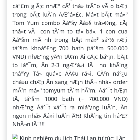
cáº£m giÃ¡c nhÆ° cÃ³ thá» trÃ¨o vÃ o bÆ¡i
trong bÃ¡t luÃ´n ÄÆ°á»£c. Má»t bÃ¡t má»³
Tom Yum combo Äáº§y Äá»§ trá»©ng, cÃ¡
thá»t vÃ con tÃ´m to tá» bá», 1 con cua
Äáº§m mÃ¬nh trong bÃ¡t má»³ sáº½ rÆ¡i
táº§m khoáº£ng 700 bath (táº§m 500.000
VND) nhÆ°ng yÃªn tÃ¢m Äi cÃ¡c báº¡n, bÃ¡t
to láº¯m, Än 2-3 ngÆ°á»i lÃ no khÃ´ng
tháº¥y Tá» quá»c ÄÃ¢u rá»i. CÃ²n náº¿u
chá»u chÆ¡i Än sang hÆ¡n thÃ¬ nhá» order
mÃ³n má»³ tomyum tÃ´m hÃ¹m, Äáº¯t hÆ¡n
tÃ­, táº§m 1000 bath (~ 700.000 VND)
nhÆ°ng Äáº¯t xáº¯t ra miáº¿ng luÃ´n, Än
ngon nhá» Äá»i luÃ´n Ã½! KhÃ´ng tin háº£?
NhÃ¬n lÃ¨!!!