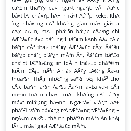
cáº£m tháº¥y bá» ngá»t ngáº¡t, vÃ Äáº·c
bá»t lÃ chá»¥p hÃ¬nh rá»t Äáº¹p, keke. KhÃ
´ng nhá»¯ng cÃ³ khÃ´ng gian má» giá»¯a
cÃ¡c bÃ n, mÃ pháº§n báº¿p cÅ©ng chi
ÄÆ°á»£c á»p báº±ng 1 táº¥m kÃ­nh Äá» cÃ¡c
báº¡n cÃ³ thá» tháº¥y ÄÆ°á»£c cÃ¡c Äáº§u
báº¿p cháº¿ biáº¿n mÃ³n Än, Äáº£m báº£o
cháº¥t lÆ°á»£ng an toÃ n thá»±c pháº©m
luÃ´n. CÃ¡c mÃ³n Än á» ÄÃ¢y cÅ©ng Äá»u
thuáº§n ThÃ¡i, nhÆ°ng sáº½ hÆ¡i khÃ³ cho
cÃ¡c báº¡n láº§n Äáº§u Äáº¿n lá»±a vá»i cÃ¡i
menu toÃ n chá»¯ mÃ khÃ´ng cÃ³ láº¥y
má»t miáº¿ng hÃ¬nh. NgÆ°á»i viáº¿t ÄÃ£
pháº£i váº­n dá»¥ng trÃ­ tÆ°á»ng tÆ°á»£ng +
ngÃ¢m cá»©u thÃ nh pháº§n mÃ³n Än khÃ¡
lÃ¢u má»i gá»i ÄÆ°á»£c mÃ³n.