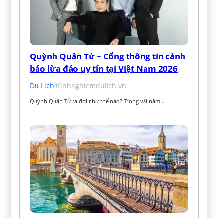
Quỳnh Quân Tử – Cổng thông tin cảnh 
báo lừa đảo uy tín tại Việt Nam 2026
Du Lịch
·
Kinhnghiemdulich.vn
Quỳnh Quân Tử ra đời như thế nào? Trong vài năm…