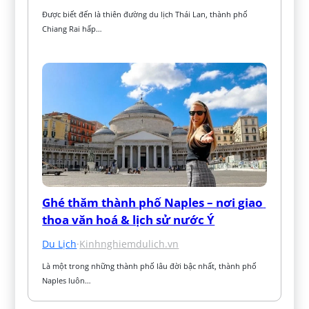
Được biết đến là thiên đường du lịch Thái Lan, thành phố 
Chiang Rai hấp…
Ghé thăm thành phố Naples – nơi giao 
thoa văn hoá & lịch sử nước Ý
Du Lịch
·
Kinhnghiemdulich.vn
Là một trong những thành phố lâu đời bậc nhất, thành phố 
Naples luôn…