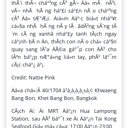
thÃ´i thÃ¬ cháº³ng cÃ³ gÃ¬ Äá» mÃ nÃ³i,
vÃ¬ nhÃ hÃ ng háº£i sáº£n nÃ o cháº³ng
cÃ³ Äá» tÆ°Æ¡i. Äiá»m Äáº·c biá»t nháº¥t
cá»§a nhÃ hÃ ng nÃ y lÃ âdÃ²ng sÃ´ng tÃ
´m cÃ ng xanhâ nháº£y tanh tÃ¡ch ngay
cáº¡nh bÃ n Än, thÃ­ch con nÃ o chá» cáº§n
quay sang lÃ¹a ÄÅ©a gáº¯p con ÄÃ³ cho
lÃªn báº¿p nÆ°á»ng liá»n tay, phÃª láº¯m
cÃ¡c cháº¿ áº¡.
Credit: Nattie Pink
Äá»a chá»:Â 40/1704 à¹à¸­à¸à¸à¸±à¸¢ Khwaeng
Bang Bon, Khet Bang Bon, Bangkok
CÃ¡ch Äi: Äi MRT Äáº¿n Hua Lampong
Station, sau ÄÃ³ báº¯t xe Äi Äáº¿n Tai Kong
Seafood.Giá» má» cá»­a: 17:00 Äáº¿n 23:00