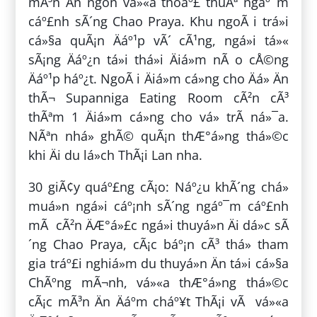
mÃ³n Än ngon vá»«a thoáº£ thuÃª ngáº¯m
cáº£nh sÃ´ng Chao Praya. Khu ngoÃ i trá»i
cá»§a quÃ¡n Äáº¹p vÃ´ cÃ¹ng, ngá»i tá»«
sÃ¡ng Äáº¿n tá»i thá»i Äiá»m nÃ o cÅ©ng
Äáº¹p háº¿t. NgoÃ i Äiá»m cá»ng cho Äá» Än
thÃ¬ Supanniga Eating Room cÃ²n cÃ³
thÃªm 1 Äiá»m cá»ng cho vá» trÃ­ ná»¯a.
NÃªn nhá» ghÃ© quÃ¡n thÆ°á»ng thá»©c
khi Äi du lá»ch ThÃ¡i Lan nha.
30 giÃ¢y quáº£ng cÃ¡o: Náº¿u khÃ´ng chá»
muá»n ngá»i cáº¡nh sÃ´ng ngáº¯m cáº£nh
mÃ cÃ²n ÄÆ°á»£c ngá»i thuyá»n Äi dá»c sÃ
´ng Chao Praya, cÃ¡c báº¡n cÃ³ thá» tham
gia tráº£i nghiá»m du thuyá»n Än tá»i cá»§a
ChÃºng mÃ¬nh, vá»«a thÆ°á»ng thá»©c
cÃ¡c mÃ³n Än Äáº­m cháº¥t ThÃ¡i vÃ vá»«a