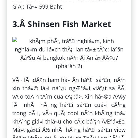
GiÃ¡: Tá»« 599 Baht
3.Â Shinsen Fish Market
VÃ¬ lÃ dÃ¢n ham há» Än háº£i sáº£n, nÃªn
xin thá»© lá»i náº¿u ngÆ°á»i viáº¿t sa ÄÃ
vÃ o toÃ n tÃ´m cua cÃ¡ :â>. Xin há»©a ÄÃ¢y
lÃ nhÃ hÃ ng háº£i sáº£n cuá»i cÃ¹ng
trong bÃ i, vÃ¬ quÃ¡ cool nÃªn khÃ´ng thá»
khÃ´ng giá»i thiá»u cho cÃ¡c báº¡n ÄÆ°á»£c.
Má»t gá»£i Ã½ nhÃ hÃ ng háº£i sáº£n view