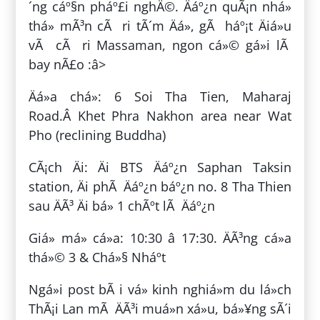
´ng cáº§n pháº£i nghÄ©. Äáº¿n quÃ¡n nhá»
thá»­ mÃ³n cÃ ri tÃ´m Äá», gÃ háº¡t Äiá»u
vÃ cÃ ri Massaman, ngon cá»© gá»i lÃ
bay nÃ£o :â>
Äá»a chá»: 6 Soi Tha Tien, Maharaj
Road.Â Khet Phra Nakhon area near Wat
Pho (reclining Buddha)
CÃ¡ch Äi: Äi BTS Äáº¿n Saphan Taksin
station, Äi phÃ Äáº¿n báº¿n no. 8 Tha Thien
sau ÄÃ³ Äi bá» 1 chÃºt lÃ Äáº¿n
Giá» má» cá»­a: 10:30 â 17:30. ÄÃ³ng cá»­a
thá»© 3 & Chá»§ Nháº­t
Ngá»i post bÃ i vá» kinh nghiá»m du lá»ch
ThÃ¡i Lan mÃ ÄÃ³i muá»n xá»u, bá»¥ng sÃ´i