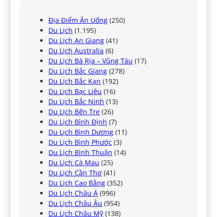
Địa Điểm Ăn Uống
(250)
Du Lịch
(1.195)
Du Lịch An Giang
(41)
Du Lịch Australia
(6)
Du Lịch Bà Rịa – Vũng Tàu
(17)
Du Lịch Bắc Giang
(278)
Du Lịch Bắc Kạn
(192)
Du Lịch Bạc Liêu
(16)
Du Lịch Bắc Ninh
(13)
Du Lịch Bến Tre
(26)
Du Lịch Bình Định
(7)
Du Lịch Bình Dương
(11)
Du Lịch Bình Phước
(3)
Du Lịch Bình Thuận
(14)
Du Lịch Cà Mau
(25)
Du Lịch Cần Thơ
(41)
Du Lịch Cao Bằng
(352)
Du Lịch Châu Á
(996)
Du Lịch Châu Âu
(954)
Du Lịch Châu Mỹ
(138)