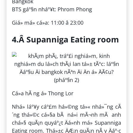
Bangkok
BTS gáº§n nháº¥t: Phrom Phong
Giá» má» cá»­a: 11:00 â 23:00
4.Â Supanniga Eating room
Cá»­a hÃ ng á» Thong Lor
Nhá» láº¥y cáº£m há»©ng tá»« nhá»¯ng cÃ
´ng thá»©c cá»§a bÃ ná»i mÃ¬nh mÃ anh
chá»§ quÃ¡n quyáº¿t Äá»nh má» Supanniga
Eating room. Thá»±c ÄÆ¡n quÃ¡n nÃ y Äáº·c