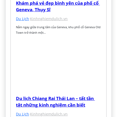
Khám phá vẻ đẹp bình yên của phố cổ 
Geneva, Thụy Sĩ
Du Lịch
·
Kinhnghiemdulich.vn
Nằm ngay giữa trung tâm của Geneva, khu phố cổ Geneva Old 
Town trở thành một…
Du lịch Chiang Rai Thái Lan – tất tần 
tật những kinh nghiệm cần biết
Du Lịch
·
Kinhnghiemdulich.vn