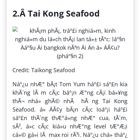
2.Â Tai Kong Seafood
Credit: Taikong Seafood
Náº¿u nhÆ° bÃ¡t Tom Yum háº£i sáº£n kia
khÃ´ng lÃ m cÃ¡c báº¡n Æ°ng cÃ¡i bá»¥ng
thÃ¬ nhá» ghÃ© nhÃ hÃ ng Tai Kong
Seafood. á» ÄÃ¢y bÃ¡n cÃ¡c loáº¡i háº£i
sáº£n thÃ´ng thÆ°á»ng nhÆ° cua, tÃ´m,
sÃ², á»c cÃ¡c kiá»u nhÆ°ng level tÆ°Æ¡i
cá»© gá»i lÃ max roi rÃ³i. Náº¿u chá» tháº¿