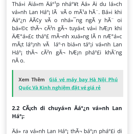
Thá»i Äiá»m Äáº¹p nháº¥t Äá» Äi du lá»ch
vá»nh Lan Háº¡ lÃ vÃ o mÃ¹a hÃ¨. Bá»i khi
Äáº¿n ÄÃ¢y vÃ o nhá»¯ng ngÃ y hÃ¨ oi
bá»©c thÃ¬ cÃ²n gÃ¬ tuyá»t vá»i hÆ¡n khi
ÄÆ°á»£c tháº£ mÃ¬nh xuá»ng lÃ n nÆ°á»c
mÃ¡t láº¡nh vÃ láº·n biá»n táº¡i vá»nh Lan
Háº¡ thÃ¬ cÃ²n gÃ¬ hÆ¡n pháº£i khÃ´ng
nÃ o.
Xem Thêm
Giá vé máy bay Hà Nội Phú
Quốc Và Kinh nghiệm đặt vé giá rẻ
2.2 CÃ¡ch di chuyá»n Äáº¿n vá»nh Lan
Háº¡:
Äá» ra vá»nh Lan Háº¡ thÃ¬ báº¡n pháº£i di