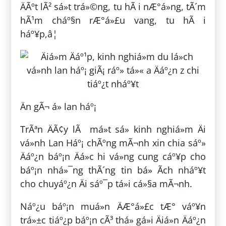
ÄÃºt lÃ² sá»t trá»©ng, tu hÃ i nÆ°á»ng, tÃ´m
hÃ¹m cháº§n rÆ°á»£u vang, tu hÃ i
háº¥p,â¦
Än gÃ¬ á» lan háº¡
TrÃªn ÄÃ¢y lÃ má»t sá» kinh nghiá»m Äi
vá»nh Lan Háº¡ chÃºng mÃ¬nh xin chia sáº»
Äáº¿n báº¡n Äá»c hi vá»ng cung cáº¥p cho
báº¡n nhá»¯ng thÃ´ng tin bá» Ã­ch nháº¥t
cho chuyáº¿n Äi sáº¯p tá»i cá»§a mÃ¬nh.
Náº¿u báº¡n muá»n ÄÆ°á»£c tÆ° váº¥n
trá»±c tiáº¿p báº¡n cÃ³ thá» gá»i Äiá»n Äáº¿n