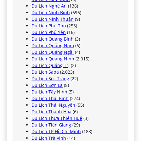
Du Lịch Nghệ An
(136)
Du Lịch Ninh Bình
(696)
Du Lịch Ninh Thuận
(9)
Du Lịch Phú Thọ
(253)
Du Lịch Phú Yên
(16)
Du Lịch Quảng Bình
(3)
Du Lịch Quảng Nam
(6)
Du Lịch Quảng Ngãi
(4)
Du Lịch Quảng Ninh
(2.015)
Du Lịch Quảng Trị
(2)
Du Lịch Sapa
(2.023)
Du Lịch Sóc Trăng
(22)
Du Lịch Sơn La
(8)
Du Lịch Tây Ninh
(5)
Du Lịch Thái Bình
(274)
Du Lịch Thái Nguyên
(55)
Du Lịch Thanh Hóa
(6)
Du Lịch Thừa Thiên Huế
(3)
Du Lịch Tiền Giang
(29)
Du Lịch TP Hồ Chí Minh
(188)
Du Lịch Trà Vinh
(14)