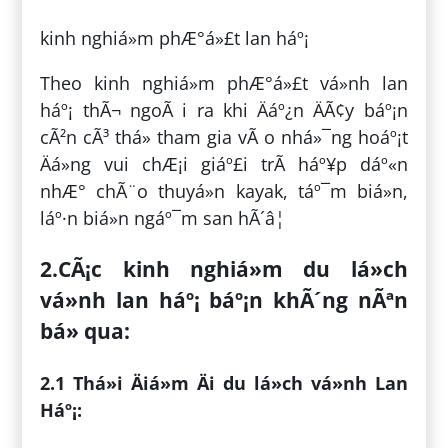
kinh nghiá»m phÆ°á»£t lan háº¡
Theo kinh nghiá»m phÆ°á»£t vá»nh lan
háº¡ thÃ¬ ngoÃ i ra khi Äáº¿n ÄÃ¢y báº¡n
cÃ²n cÃ³ thá» tham gia vÃ o nhá»¯ng hoáº¡t
Äá»ng vui chÆ¡i giáº£i trÃ­ háº¥p dáº«n
nhÆ° chÃ¨o thuyá»n kayak, táº¯m biá»n,
láº·n biá»n ngáº¯m san hÃ´â¦
2.CÃ¡c kinh nghiá»m du lá»ch
vá»nh lan háº¡ báº¡n khÃ´ng nÃªn
bá» qua:
2.1 Thá»i Äiá»m Äi du lá»ch vá»nh Lan
Háº¡: