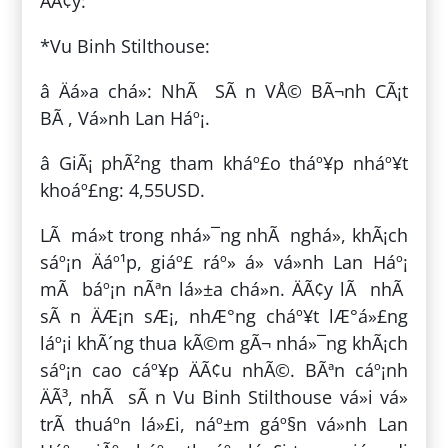
ÄÃ¢y:
*Vu Binh Stilthouse:
â Äá»a chá»: NhÃ SÃ n VÅ© BÃ¬nh CÃ¡t
BÃ , Vá»nh Lan Háº¡.
â GiÃ¡ phÃ²ng tham kháº£o tháº¥p nháº¥t
khoáº£ng: 4,55USD.
LÃ má»t trong nhá»¯ng nhÃ nghá», khÃ¡ch
sáº¡n Äáº¹p, giáº£ ráº» á» vá»nh Lan Háº¡
mÃ báº¡n nÃªn lá»±a chá»n. ÄÃ¢y lÃ nhÃ
sÃ n ÄÆ¡n sÆ¡, nhÆ°ng cháº¥t lÆ°á»£ng
láº¡i khÃ´ng thua kÃ©m gÃ¬ nhá»¯ng khÃ¡ch
sáº¡n cao cáº¥p ÄÃ¢u nhÃ©. BÃªn cáº¡nh
ÄÃ³, nhÃ sÃ n Vu Binh Stilthouse vá»i vá»
trÃ­ thuáº­n lá»£i, náº±m gáº§n vá»nh Lan