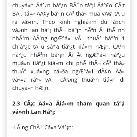
chuyá»n Äáº¿n báº¿n BÃ¨o táº¡i Äáº£o CÃ¡t
BÃ , tá»« ÄÃ¢y báº¡n cÃ³ thá» mua vÃ© tÃ u
ra vá»nh. Theo kinh nghiá»m du lá»ch
vá»nh lan háº¡ thÃ¬ báº¡n nÃªn Äi thÃ nh
nhÃ³m ÄÃ´ng ngÆ°á»i vÃ thuÃª háº³n 1
chiáº¿c tÃ u sáº½ tiáº¿t kiá»m hÆ¡n. CÃ²n
náº¿u nhÃ³m báº¡n Äi Ã­t ngÆ°á»i náº¿u
muá»n tiáº¿t kiá»m chi phÃ­ thÃ¬ cÃ³ thá»
thuÃª xuá»ng cá»§a ngÆ°á»i dÃ¢n Äá»
vá»«a ráº» vÃ cÅ©ng thuáº­n tiá»n di
chuyá»n hÆ¡n.
2.3 CÃ¡c Äá»a Äiá»m tham quan táº¡i
vá»nh Lan Háº¡:
-LÃ ng ChÃ i Cá»­a Váº¡n: