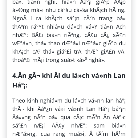
bá», tiá»n nghi, hiá»n Äáº¡i giÃºp ÄÃ¡p
á»©ng má»i nhu cáº§u cá»§a khÃ¡ch hÃ ng.
NgoÃ i ra khÃ¡ch sáº¡n cÃ²n trang bá»
thÃªm ráº¥t nhiá»u dá»ch vá»¥ tiá»n Ã­ch
nhÆ°: BÃ£i biá»n riÃªng, cÃ¢u cÃ¡, sÃ¢n
vÆ°á»n, thá» thao dÆ°á»i nÆ°á»c giÃºp du
khÃ¡ch cÃ³ thá» giáº£i trÃ­, thÆ° giÃ£n vÃ
thoáº£i mÃ¡i trong suá»t ká»³ nghá».
4.Än gÃ¬ khi Äi du lá»ch vá»nh Lan
Háº¡:
Theo kinh nghiá»m du lá»ch vá»nh lan háº¡
thÃ¬ khi Äáº¿n vá»i vá»nh Lan Háº¡ báº¡n
Äá»«ng nÃªn bá» qua cÃ¡c mÃ³n Än Äáº·c
sáº£n nÆ¡i ÄÃ¢y nhÆ°: sam biá»n
nÆ°á»ng, cua rang muá»i, Â tÃ´m hÃ¹m