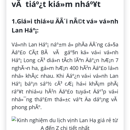
vÃ tiáº¿t kiá»m nháº¥t
1.Giá»i thiá»u ÄÃ´i nÃ©t vá» vá»nh
Lan Háº¡:
Vá»nh Lan Háº¡ náº±m á» phÃ­a ÄÃ´ng cá»§a
Äáº£o CÃ¡t BÃ vÃ gáº§n ká» vá»i vá»nh
Háº¡ Long cÃ³ diá»n tÃ­ch lÃªn Äáº¿n hÆ¡n 7
nghÃ¬n ha, gá»m hÆ¡n 400 hÃ²n Äáº£o lá»n
nhá» khÃ¡c nhau. Khi Äáº¿n vá»i vá»nh Lan
Háº¡ báº¡n sáº½ cÃ³ cÆ¡ há»i khÃ¡m phÃ¡
ráº¥t nhiá»u hÃ²n Äáº£o tuyá»t Äáº¹p vá»i
nhá»¯ng tháº£m thá»±c váº­t Äa dáº¡ng vÃ
phong phÃº.