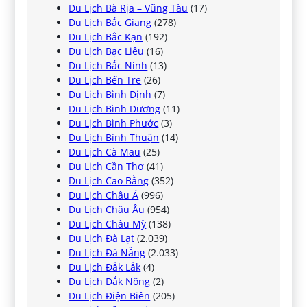
Du Lịch Bà Rịa – Vũng Tàu
(17)
Du Lịch Bắc Giang
(278)
Du Lịch Bắc Kạn
(192)
Du Lịch Bạc Liêu
(16)
Du Lịch Bắc Ninh
(13)
Du Lịch Bến Tre
(26)
Du Lịch Bình Định
(7)
Du Lịch Bình Dương
(11)
Du Lịch Bình Phước
(3)
Du Lịch Bình Thuận
(14)
Du Lịch Cà Mau
(25)
Du Lịch Cần Thơ
(41)
Du Lịch Cao Bằng
(352)
Du Lịch Châu Á
(996)
Du Lịch Châu Âu
(954)
Du Lịch Châu Mỹ
(138)
Du Lịch Đà Lạt
(2.039)
Du Lịch Đà Nẵng
(2.033)
Du Lịch Đắk Lắk
(4)
Du Lịch Đắk Nông
(2)
Du Lịch Điện Biên
(205)