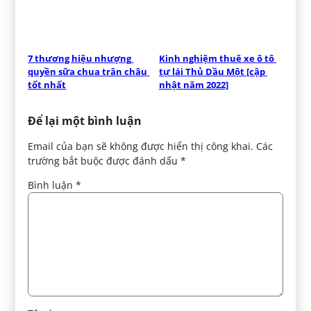
7 thương hiệu nhượng 
Kinh nghiệm thuê xe ô tô 
quyền sữa chua trân châu 
tự lái Thủ Dầu Một [cập 
tốt nhất
nhật năm 2022]
Để lại một bình luận
Email của bạn sẽ không được hiển thị công khai.
Các
trường bắt buộc được đánh dấu
*
Bình luận
*