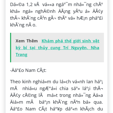
Dá»©a 1,2 vÃ vá»«a ngáº¯m nhá»¯ng chÃº
khá» ngá» nghÄ©nh ÄÃ¡ng yÃªu á» ÄÃ¢y
thÃ¬ khÃ´ng cÃ²n gÃ¬ thÃº vá» hÆ¡n pháº£i
khÃ´ng nÃ o.
Xem Thêm
Khám phá thế giới sinh vật
kỳ bí tại thủy cung Trí Nguyên, Nha
Trang
-Äáº£o Nam CÃ¡t:
Theo kinh nghiá»m du lá»ch vá»nh lan háº¡
mÃ nhiá»u ngÆ°á»i chia sáº» láº¡i thÃ¬
ÄÃ¢y cÅ©ng lÃ má»t trong nhá»¯ng Äá»a
Äiá»m mÃ báº¡n khÃ´ng nÃªn bá» qua.
Äáº£o Nam CÃ¡t háº¥p dáº«n khÃ¡ch du