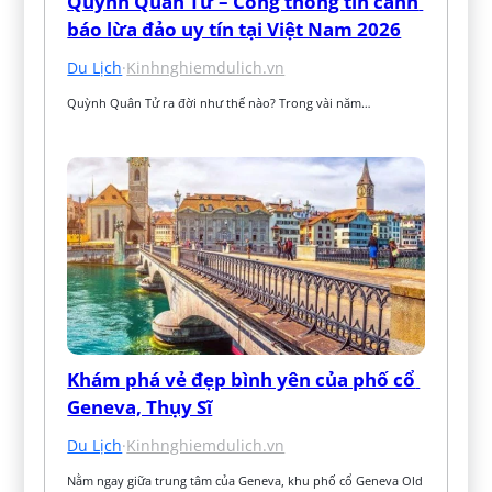
Quỳnh Quân Tử – Cổng thông tin cảnh 
báo lừa đảo uy tín tại Việt Nam 2026
Du Lịch
·
Kinhnghiemdulich.vn
Quỳnh Quân Tử ra đời như thế nào? Trong vài năm…
Khám phá vẻ đẹp bình yên của phố cổ 
Geneva, Thụy Sĩ
Du Lịch
·
Kinhnghiemdulich.vn
Nằm ngay giữa trung tâm của Geneva, khu phố cổ Geneva Old 