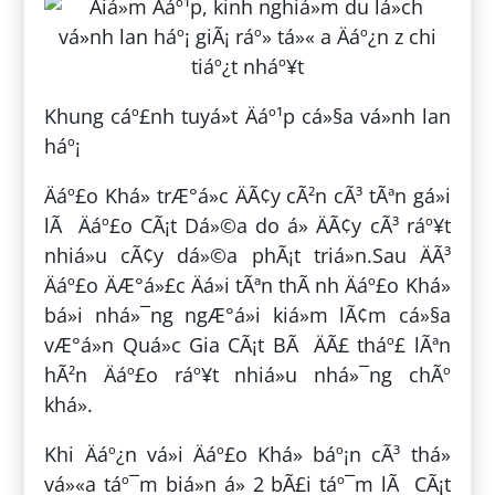
Khung cáº£nh tuyá»t Äáº¹p cá»§a vá»nh lan
háº¡
Äáº£o Khá» trÆ°á»c ÄÃ¢y cÃ²n cÃ³ tÃªn gá»i
lÃ Äáº£o CÃ¡t Dá»©a do á» ÄÃ¢y cÃ³ ráº¥t
nhiá»u cÃ¢y dá»©a phÃ¡t triá»n.Sau ÄÃ³
Äáº£o ÄÆ°á»£c Äá»i tÃªn thÃ nh Äáº£o Khá»
bá»i nhá»¯ng ngÆ°á»i kiá»m lÃ¢m cá»§a
vÆ°á»n Quá»c Gia CÃ¡t BÃ ÄÃ£ tháº£ lÃªn
hÃ²n Äáº£o ráº¥t nhiá»u nhá»¯ng chÃº
khá».
Khi Äáº¿n vá»i Äáº£o Khá» báº¡n cÃ³ thá»
vá»«a táº¯m biá»n á» 2 bÃ£i táº¯m lÃ CÃ¡t