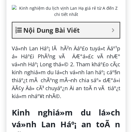
Nội Dung Bài Viết
Vá»nh Lan Háº¡ lÃ hÃ²n Äáº£o tuyá»t Äáº¹p
á» Háº£i PhÃ²ng vÃ ÄÆ°á»£c vÃ­ nhÆ°
vá»nh Háº¡ Long thá»© 2. Tham kháº£o cÃ¡c
kinh nghiá»m du lá»ch vá»nh lan háº¡ cáº§n
thiáº¿t mÃ chÃºng mÃ¬nh chia sáº» dÆ°á»i
ÄÃ¢y Äá» cÃ³ chuyáº¿n Äi an toÃ n vÃ tiáº¿t
kiá»m nháº¥t nhÃ©.
Kinh nghiá»m du lá»ch
vá»nh Lan Háº¡ an toÃ n