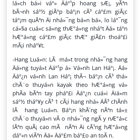
lá»ch bá»i váº» Äáº¹p hoang sÆ¡, yÃªn
bÃ¬nh sáº½ giÃºp báº¡n cÃ³ cáº£m giÃ¡c
táº¡m quÃªn Äi nhá»¯ng bá»n bá», lo láº¯ng
cá»§a cuá»c sá»ng thÆ°á»ng nháº­t Äá» táº­n
hÆ°á»ng cáº£m giÃ¡c thÆ° giÃ£n thoáº£i
mÃ¡i nháº¥t.
-Hang Luá»n: LÃ má»t trong nhá»¯ng hang
Äá»ng tuyá»t Äáº¹p á» Vá»nh Lan Háº¡. Äá»
Äáº¿n vá»nh Lan Háº¡ thÃ¬ báº¡n cÃ³ thá»
chÃ¨o thuyá»n kayak theo hÆ°á»ng vá»
phÃ­a bÃªn tay pháº£i Äáº¿n cuá»i Äiá»m
sáº½ tháº¥y cÃ³ 1 cÃ¡i hang nhá» ÄÃ³ chÃ­nh
lÃ hang Luá»n. Báº¡n khÃ´ng nÃªn tá»±
chÃ¨o thuyá»n vÃ o nhá»¯ng ngÃ y nÆ°á»c
lÃªn quÃ¡ cao mÃ nÃªn Äi cÃ¹ng hÆ°á»ng
dáº«n viÃªn Äá» Äáº£m báº£o an toÃ n.