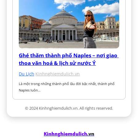
Ghé thăm thành phố Naples – nơi giao 
thoa văn hoá & lịch sử nước Ý
Du Lịch
·
Kinhnghiemdulich.vn
Là một trong những thành phố lâu đời bậc nhất, thành phố 
Naples luôn…
© 2024 Kinhnghiemdulich.vn. All rights reserved.
Kinhnghiemdulich
.vn