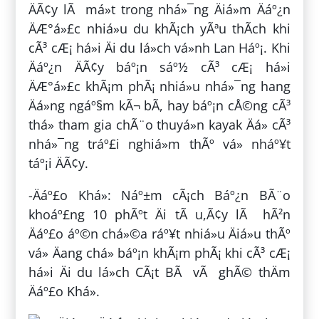
ÄÃ¢y lÃ má»t trong nhá»¯ng Äiá»m Äáº¿n
ÄÆ°á»£c nhiá»u du khÃ¡ch yÃªu thÃ­ch khi
cÃ³ cÆ¡ há»i Äi du lá»ch vá»nh Lan Háº¡. Khi
Äáº¿n ÄÃ¢y báº¡n sáº½ cÃ³ cÆ¡ há»i
ÄÆ°á»£c khÃ¡m phÃ¡ nhiá»u nhá»¯ng hang
Äá»ng ngáº§m kÃ¬ bÃ­, hay báº¡n cÅ©ng cÃ³
thá» tham gia chÃ¨o thuyá»n kayak Äá» cÃ³
nhá»¯ng tráº£i nghiá»m thÃº vá» nháº¥t
táº¡i ÄÃ¢y.
-Äáº£o Khá»: Náº±m cÃ¡ch Báº¿n BÃ¨o
khoáº£ng 10 phÃºt Äi tÃ u,Ã¢y lÃ hÃ²n
Äáº£o áº©n chá»©a ráº¥t nhiá»u Äiá»u thÃº
vá» Äang chá» báº¡n khÃ¡m phÃ¡ khi cÃ³ cÆ¡
há»i Äi du lá»ch CÃ¡t BÃ vÃ ghÃ© thÄm
Äáº£o Khá».