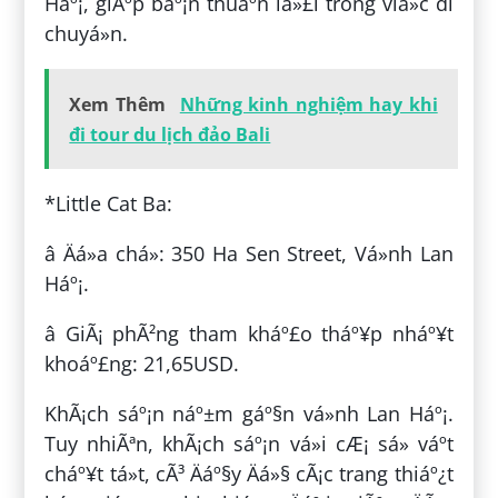
Háº¡, giÃºp báº¡n thuáº­n lá»£i trong viá»c di
chuyá»n.
Xem Thêm
Những kinh nghiệm hay khi
đi tour du lịch đảo Bali
*Little Cat Ba:
â Äá»a chá»: 350 Ha Sen Street, Vá»nh Lan
Háº¡.
â GiÃ¡ phÃ²ng tham kháº£o tháº¥p nháº¥t
khoáº£ng: 21,65USD.
KhÃ¡ch sáº¡n náº±m gáº§n vá»nh Lan Háº¡.
Tuy nhiÃªn, khÃ¡ch sáº¡n vá»i cÆ¡ sá» váº­t
cháº¥t tá»t, cÃ³ Äáº§y Äá»§ cÃ¡c trang thiáº¿t