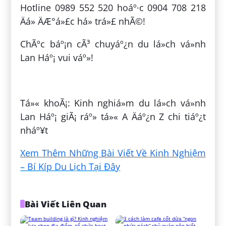
Hotline 0989 552 520 hoáº·c 0904 708 218
Äá» ÄÆ°á»£c há» trá»£ nhÃ©!
ChÃºc báº¡n cÃ³ chuyáº¿n du lá»ch vá»nh
Lan Háº¡ vui váº»!
ÄÄng bá»i:
Tá»« SÄ© Khá»i
Tá»« khoÃ¡: Kinh nghiá»m du lá»ch vá»nh
Lan Háº¡ giÃ¡ ráº» tá»« A Äáº¿n Z chi tiáº¿t
nháº¥t
Xem Thêm Những Bài Viết Về Kinh Nghiệm
– Bí Kíp Du Lịch Tại Đây
Bài Viết Liên Quan