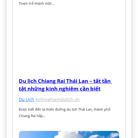
Town trở thành một…
Du lịch Chiang Rai Thái Lan – tất tần 
tật những kinh nghiệm cần biết
Du Lịch
·
Kinhnghiemdulich.vn
Được biết đến là thiên đường du lịch Thái Lan, thành phố 
Chiang Rai hấp…