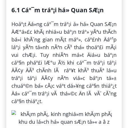
6.1 Cáº¯m tráº¡i há» Quan SÆ¡n
Hoáº¡t Äá»ng cáº¯m tráº¡i á» há» Quan SÆ¡n
ÄÆ°á»£c khÃ¡ nhiá»u báº¡n tráº» yÃªu thÃ­ch
bá»i khÃ´ng gian mÃ¡t máº», cáº£nh Äáº¹p
láº¡i yÃªn tá»nh nÃªn cÃ³ thá» thoáº£i mÃ¡i
vui chÆ¡i. Tuy nhiÃªn má»t Äiá»u báº¡n
cáº§n pháº£i lÆ°u Ã½ khi cáº¯m tráº¡i táº¡i
ÄÃ¢y ÄÃ³ chÃ­nh lÃ ráº¥t khÃ³ thuÃª lá»u
tráº¡i táº¡i ÄÃ¢y nÃªn viá»c báº¡n tá»±
chuáº©n bá» cÃ¡c váº­t dá»¥ng cáº§n thiáº¿t
Äá» cáº¯m tráº¡i vÃ thá»©c Än lÃ vÃ´ cÃ¹ng
cáº§n thiáº¿t.