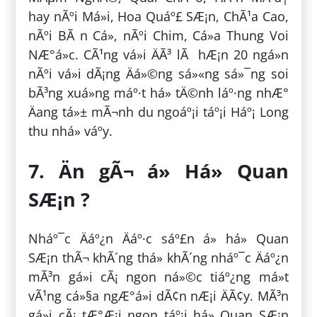
hay nÃºi Má»i, Hoa Quáº£ SÆ¡n, ChÃ¹a Cao,
nÃºi BÃ n Cá», nÃºi Chim, Cá»­a Thung Voi
NÆ°á»c. CÃ¹ng vá»i ÄÃ³ lÃ hÆ¡n 20 ngá»n
nÃºi vá»i dÃ¡ng Äá»©ng sá»«ng sá»¯ng soi
bÃ³ng xuá»ng máº·t há» tÄ©nh láº·ng nhÆ°
Äang tá»± mÃ¬nh du ngoáº¡i táº¡i Háº¡ Long
thu nhá» váº­y.
7. Än gÃ¬ á» Há» Quan
SÆ¡n ?
Nháº¯c Äáº¿n Äáº·c sáº£n á» há» Quan
SÆ¡n thÃ¬ khÃ´ng thá» khÃ´ng nháº¯c Äáº¿n
mÃ³n gá»i cÃ¡ ngon ná»©c tiáº¿ng má»t
vÃ¹ng cá»§a ngÆ°á»i dÃ¢n nÆ¡i ÄÃ¢y. MÃ³n
gá»i cÃ¡ tÆ°Æ¡i ngon táº¡i há» Quan SÆ¡n