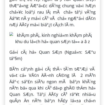
thÆ°á»ng ÄÆ°á»£c dÃ¹ng chung vá»i hÆ¡n
chá»¥c loáº¡i rau lÃ¡ mÃ chá» táº¡i vÃ¹ng
Äáº¥t nÃ y má»i cÃ³ vÃ chá» ngÆ°á»i dÃ¢n
nÆ¡i ÄÃ¢y má»i biáº¿t cÃ¡ch lÃ m.
Gá»i cÃ¡ há» Quan SÆ¡n (Nguá»n: SÆ°u
táº§m)
BÃªn cáº¡nh gá»i cÃ¡ thÃ¬ tÃ´m tÆ°Æ¡i vÃ
vá»t cá» VÃ¢n ÄÃ¬nh cÅ©ng lÃ 2 mÃ³n
Äáº·c sáº£n siÃªu ngon mÃ báº¡n khÃ´ng
nÃªn bá» qua khi cÃ³ dá»p ghÃ© thÄm há»
Quan SÆ¡n. Táº¡i ÄÃ¢y cÃ³ ráº¥t nhiá»u
quÃ¡n Än nÃªn báº¡n hÃ£y lá»±a chá»n