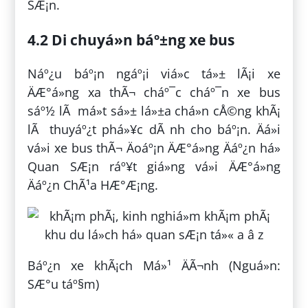
SÆ¡n.
4.2 Di chuyá»n báº±ng xe bus
Náº¿u báº¡n ngáº¡i viá»c tá»± lÃ¡i xe
ÄÆ°á»ng xa thÃ¬ cháº¯c cháº¯n xe bus
sáº½ lÃ má»t sá»± lá»±a chá»n cÅ©ng khÃ¡
lÃ thuyáº¿t phá»¥c dÃ nh cho báº¡n. Äá»i
vá»i xe bus thÃ¬ Äoáº¡n ÄÆ°á»ng Äáº¿n há»
Quan SÆ¡n ráº¥t giá»ng vá»i ÄÆ°á»ng
Äáº¿n ChÃ¹a HÆ°Æ¡ng.
Báº¿n xe khÃ¡ch Má»¹ ÄÃ¬nh (Nguá»n:
SÆ°u táº§m)