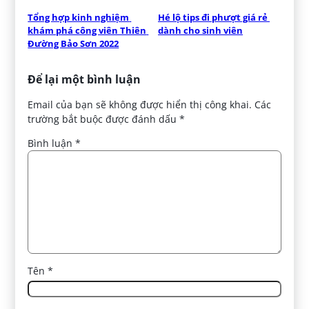
Tổng hợp kinh nghiệm 
Hé lộ tips đi phượt giá rẻ 
khám phá công viên Thiên 
dành cho sinh viên
Đường Bảo Sơn 2022
Để lại một bình luận
Email của bạn sẽ không được hiển thị công khai.
Các
trường bắt buộc được đánh dấu
*
Bình luận
*
Tên
*