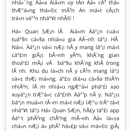
nhá»¯ng Äá»a Äiá»m uy tÃ­n Äá» cÃ³ thá»
thÆ°á»ng thá»©c mÃ³n Än má»t cÃ¡ch
trá»n váº¹n nháº¥t nhÃ© !
Há» Quan SÆ¡n lÃ Äiá»m Äáº¿n cuá»i
tuáº§n cá»§a nhiá»u gia ÄÃ¬nh táº¡i HÃ
Ná»i. Äáº¿n vá»i nÆ¡i nÃ y mang láº¡i má»t
cáº£m giÃ¡c bÃ¬nh yÃªn, khÃ´ng gian
thoáº£i mÃ¡i vÃ báº§u khÃ´ng khÃ­ trong
lÃ nh. Khu du lá»ch nÃ y cÃ²n mang láº¡i
sá»± thÆ¡ má»ng, áº£o diá»u cá»§a thiÃªn
nhiÃªn, lÃ m nhiá»u ngÆ°á»i pháº£i xao
xuyáº¿n trÆ°á»c cáº£nh Äáº¹p nÃ y. Náº¿u
báº¡n muá»n tÃ¬m má»t nÆ¡i lÆ°u trÃº tá»t
nháº¥t táº¡i Há» Quan SÆ¡n, hÃ£y táº£i app
Äáº·t phÃ²ng chÃºng mÃ¬nh Äá» lá»±a
chá»n nÆ¡i á» phÃ¹ há»£p vá»i má»©c giÃ¡