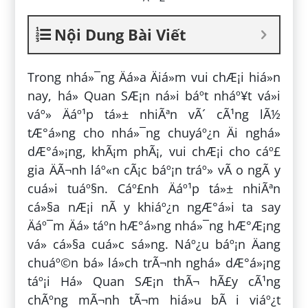
Nội Dung Bài Viết
Trong nhá»¯ng Äá»a Äiá»m vui chÆ¡i hiá»n
nay, há» Quan SÆ¡n ná»i báº­t nháº¥t vá»i
váº» Äáº¹p tá»± nhiÃªn vÃ´ cÃ¹ng lÃ½
tÆ°á»ng cho nhá»¯ng chuyáº¿n Äi nghá»
dÆ°á»¡ng, khÃ¡m phÃ¡, vui chÆ¡i cho cáº£
gia ÄÃ¬nh láº«n cÃ¡c báº¡n tráº» vÃ o ngÃ y
cuá»i tuáº§n. Cáº£nh Äáº¹p tá»± nhiÃªn
cá»§a nÆ¡i nÃ y khiáº¿n ngÆ°á»i ta say
Äáº¯m Äá» táº­n hÆ°á»ng nhá»¯ng hÆ°Æ¡ng
vá» cá»§a cuá»c sá»ng. Náº¿u báº¡n Äang
chuáº©n bá» lá»ch trÃ¬nh nghá» dÆ°á»¡ng
táº¡i Há» Quan SÆ¡n thÃ¬ hÃ£y cÃ¹ng
chÃºng mÃ¬nh tÃ¬m hiá»u bÃ i viáº¿t