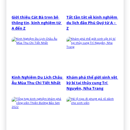
Giới thiệu Cát Bà trọn bộ 
Tất tần tật về kinh nghiệm 
thông tin, kinh nghiệm từ 
du lịch đảo Phú Quý từ A – 
A đến Z
Z
Kinh Nghiệm Du Lịch Châu 
Khám phá thế giới sinh vật 
Âu Mùa Thu Chi Tiết Nhất
kỳ bí tại thủy cung Trí 
Nguyên, Nha Trang