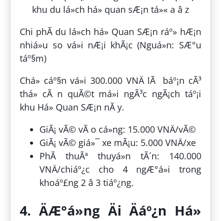
Chi phÃ­ du lá»ch há» Quan SÆ¡n ráº» hÆ¡n
nhiá»u so vá»i nÆ¡i khÃ¡c (Nguá»n: SÆ°u
táº§m)
Chá» cáº§n vá»i 300.000 VNÄ lÃ báº¡n cÃ³
thá» cÃ n quÃ©t má»i ngÃ³c ngÃ¡ch táº¡i
khu Há» Quan SÆ¡n nÃ y.
GiÃ¡ vÃ© vÃ o cá»ng: 15.000 VNÄ/vÃ©
GiÃ¡ vÃ© giá»¯ xe mÃ¡u: 5.000 VNÄ/xe
PhÃ­ thuÃª thuyá»n tÃ´n: 140.000
VNÄ/chiáº¿c cho 4 ngÆ°á»i trong
khoáº£ng 2 â 3 tiáº¿ng.
4. ÄÆ°á»ng Äi Äáº¿n Há»