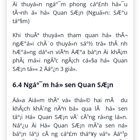
Äi thuyá»n ngáº¯m phong cáº£nh há»¯u
tÃ¬nh á» há» Quan SÆ¡n (Nguá»n: SÆ°u
táº§m)
Khi thuÃª thuyá»n tham quan há» thÃ¬
ngÆ°á»i chÃ¨o thuyá»n sáº½ trá» thÃ nh
hÆ°á»ng dáº«n viÃªn ÄÆ°a báº¡n Äi khÃ¡m
phÃ¡ má»i ngÃ³c ngÃ¡ch cá»§a há» Quan
SÆ¡n tá»« 2 Äáº¿n 3 giá».
6.4 Ngáº¯m há» sen Quan SÆ¡n
Äá»a Äiá»m thÃº vá» thá»© hai mÃ du
khÃ¡ch khÃ´ng nÃªn bá» qua lÃ há» sen
táº¡i Há» Quan SÆ¡n vÃ´ cÃ¹ng rá»ng lá»n.
Náº¿u Äi Há» Quan SÆ¡n mÃ¹a sen ná»
báº¡n láº¡i cÃ ng cáº£m tháº¥y váº» Äáº¹p