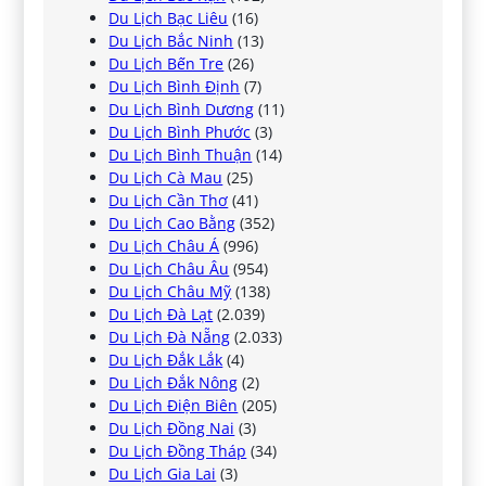
Du Lịch Bạc Liêu
(16)
Du Lịch Bắc Ninh
(13)
Du Lịch Bến Tre
(26)
Du Lịch Bình Định
(7)
Du Lịch Bình Dương
(11)
Du Lịch Bình Phước
(3)
Du Lịch Bình Thuận
(14)
Du Lịch Cà Mau
(25)
Du Lịch Cần Thơ
(41)
Du Lịch Cao Bằng
(352)
Du Lịch Châu Á
(996)
Du Lịch Châu Âu
(954)
Du Lịch Châu Mỹ
(138)
Du Lịch Đà Lạt
(2.039)
Du Lịch Đà Nẵng
(2.033)
Du Lịch Đắk Lắk
(4)
Du Lịch Đắk Nông
(2)
Du Lịch Điện Biên
(205)
Du Lịch Đồng Nai
(3)
Du Lịch Đồng Tháp
(34)
Du Lịch Gia Lai
(3)