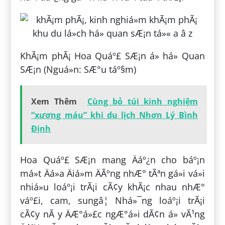
KhÃ¡m phÃ¡ Hoa Quáº£ SÆ¡n á» há» Quan
SÆ¡n (Nguá»n: SÆ°u táº§m)
Xem Thêm
Cùng bỏ túi kinh nghiệm
“xương máu” khi du lịch Nhơn Lý Bình
Định
Hoa Quáº£ SÆ¡n mang Äáº¿n cho báº¡n
má»t Äá»a Äiá»m ÄÃºng nhÆ° tÃªn gá»i vá»i
nhiá»u loáº¡i trÃ¡i cÃ¢y khÃ¡c nhau nhÆ°
váº£i, cam, sungâ¦ Nhá»¯ng loáº¡i trÃ¡i
cÃ¢y nÃ y ÄÆ°á»£c ngÆ°á»i dÃ¢n á» vÃ¹ng