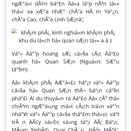
ngÆ°á»i dÃ¢n báº£n Äá»a láº­p nÃªn tá»«
thá»i xa xÆ°a nhÆ° chÃ¹a HÃ m Yáº¿n,
chÃ¹a Cao, chÃ¹a Linh SÆ¡nâ¦
Váº» Äáº¹p hoang sÆ¡ cá»§a cÃ¡c Äáº£o
quanh há» Quan SÆ¡n (Nguá»n: SÆ°u
táº§m)
Äá» khÃ¡m phÃ¡ ÄÆ°á»£c háº¿t váº» Äáº¹p
cá»§a há» Quan SÆ¡n thÃ¬ báº¡n cáº§n
pháº£i Äi du thuyá»n ra Äáº£o Äá» cÃ³ thá»
chiÃªm ngÆ°á»¡ng má»t cÃ¡ch trá»n váº¹n
nháº¥t váº» Äáº¹p cá»§a tháº£m thá»±c váº­t
trÃ n ÄÃ¢y sá»©c sá»ng táº¡i ÄÃ¡ Báº¡c,
MÃµm NghÃ©, Quai ChÃ¨o, HÃ²n MÃªâ¦