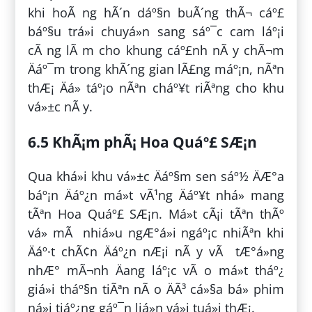
khi hoÃ ng hÃ´n dáº§n buÃ´ng thÃ¬ cáº£
báº§u trá»i chuyá»n sang sáº¯c cam láº¡i
cÃ ng lÃ m cho khung cáº£nh nÃ y chÃ¬m
Äáº¯m trong khÃ´ng gian lÃ£ng máº¡n, nÃªn
thÆ¡ Äá» táº¡o nÃªn cháº¥t riÃªng cho khu
vá»±c nÃ y.
6.5 KhÃ¡m phÃ¡ Hoa Quáº£ SÆ¡n
Qua khá»i khu vá»±c Äáº§m sen sáº½ ÄÆ°a
báº¡n Äáº¿n má»t vÃ¹ng Äáº¥t nhá» mang
tÃªn Hoa Quáº£ SÆ¡n. Má»t cÃ¡i tÃªn thÃº
vá» mÃ nhiá»u ngÆ°á»i ngáº¡c nhiÃªn khi
Äáº·t chÃ¢n Äáº¿n nÆ¡i nÃ y vÃ tÆ°á»ng
nhÆ° mÃ¬nh Äang láº¡c vÃ o má»t tháº¿
giá»i tháº§n tiÃªn nÃ o ÄÃ³ cá»§a bá» phim
ná»i tiáº¿ng gáº¯n liá»n vá»i tuá»i thÆ¡.