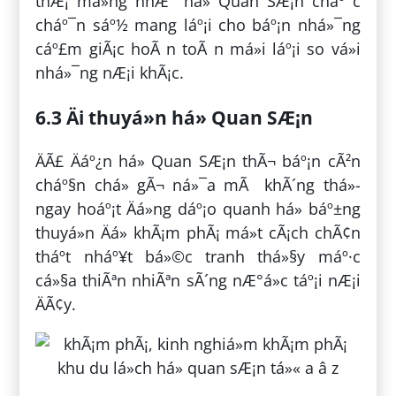
thÆ¡ má»ng nhÆ° há» Quan SÆ¡n cháº¯c
cháº¯n sáº½ mang láº¡i cho báº¡n nhá»¯ng
cáº£m giÃ¡c hoÃ n toÃ n má»i láº¡i so vá»i
nhá»¯ng nÆ¡i khÃ¡c.
6.3 Äi thuyá»n há» Quan SÆ¡n
ÄÃ£ Äáº¿n há» Quan SÆ¡n thÃ¬ báº¡n cÃ²n
cháº§n chá» gÃ¬ ná»¯a mÃ khÃ´ng thá»­
ngay hoáº¡t Äá»ng dáº¡o quanh há» báº±ng
thuyá»n Äá» khÃ¡m phÃ¡ má»t cÃ¡ch chÃ¢n
tháº­t nháº¥t bá»©c tranh thá»§y máº·c
cá»§a thiÃªn nhiÃªn sÃ´ng nÆ°á»c táº¡i nÆ¡i
ÄÃ¢y.