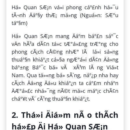
Há» Quan SÆ¡n vá»i phong cáº£nh há»¯u
tÃ¬nh Äáº§y thÆ¡ má»ng (Nguá»n: SÆ°u
táº§m)
Há» Quan SÆ¡n mang Äáº­m báº£n sáº¯c
vÄn hÃ³a dÃ¢n tá»c tÆ°á»£ng trÆ°ng cho
phong cÃ¡ch cÅ©ng nhÆ° lÃ lá»i sá»ng
thuáº§n khiáº¿t cá»§a ngÆ°á»i dÃ¢n Äá»ng
báº±ng Báº¯c bá» vÃ xÃ³m lÃ ng Viá»t
Nam. Qua tá»«ng bá» sÃ´ng, náº¿p nha hay
cÃ¡ch Äá»ng Äá»u khiáº¿n ta cáº£m nháº­n
ÄÆ°á»£c nhá»¯ng nÃ©t má»c máº¡c chÃ¢n
cháº¥t vÃ´ cÃ¹ng thuáº§n khiáº¿t.
2. Thá»i Äiá»m nÃ o thÃ­ch
há»£p Äi Há» Quan SÆ¡n