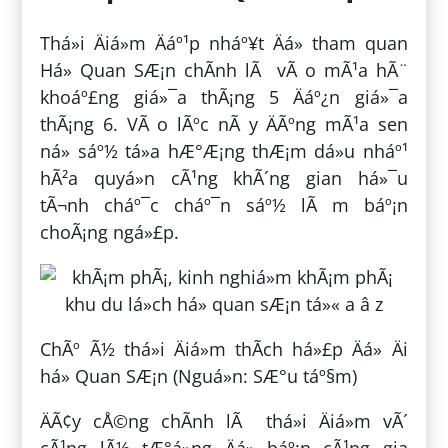
Thá»i Äiá»m Äáº¹p nháº¥t Äá» tham quan
Há» Quan SÆ¡n chÃ­nh lÃ vÃ o mÃ¹a hÃ¨
khoáº£ng giá»¯a thÃ¡ng 5 Äáº¿n giá»¯a
thÃ¡ng 6. VÃ o lÃºc nÃ y ÄÃºng mÃ¹a sen
ná» sáº½ tá»a hÆ°Æ¡ng thÆ¡m dá»u nháº¹
hÃ²a quyá»n cÃ¹ng khÃ´ng gian há»¯u
tÃ¬nh cháº¯c cháº¯n sáº½ lÃ m báº¡n
choÃ¡ng ngá»£p.
ChÃº Ã½ thá»i Äiá»m thÃ­ch há»£p Äá» Äi
há» Quan SÆ¡n (Nguá»n: SÆ°u táº§m)
ÄÃ¢y cÅ©ng chÃ­nh lÃ thá»i Äiá»m vÃ´