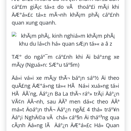
cáº£m giÃ¡c tá»± do vÃ thoáº£i mÃ¡i khi
ÄÆ°á»£c tá»± mÃ¬nh khÃ¡m phÃ¡ cáº£nh
quan xung quanh.
TÆ° do ngáº¯m cáº£nh khi Äi báº±ng xe
mÃ¡y (Nguá»n: SÆ°u táº§m)
Äá»i vá»i xe mÃ¡y thÃ¬ báº¡n sáº½ Äi theo
quÃ£ng ÄÆ°á»ng tá»« HÃ Ná»i xuá»ng tá»i
HÃ ÄÃ´ng, Äáº¿n Ba La thÃ¬ ráº» trÃ¡i Äáº¿n
VÃ¢n ÄÃ¬nh, sau ÄÃ³ men dá»c theo ÄÃª
má»t Äoáº¡n thÃ¬ Äáº¿n ngÃ£ 4 thá» tráº¥n
Äáº¡i NghÄ©a vÃ chá» cáº§n Äi tháº³ng qua
cÃ¡nh Äá»ng lÃ Äáº¿n ÄÆ°á»£c Há» Quan