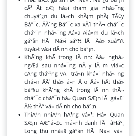
cÃ³ Ã­t cÆ¡ há»i tham gia nhá»¯ng
chuyáº¿n du lá»ch khÃ¡m phÃ¡ TÃ¢y
Báº¯c, ÄÃ´ng Báº¯c xa xÃ´i thÃ¬ cháº¯c
cháº¯n nhá»¯ng Äá»a Äiá»m du lá»ch
gáº§n HÃ Ná»i sáº½ lÃ Äá» xuáº¥t
tuyá»t vá»i dÃ nh cho báº¡n.
KhÃ´ng khÃ­ trong lÃ nh: Äá» nghá»
ngÆ¡i sau nhá»¯ng nÃ y lÃ m viá»c
cÄng tháº³ng vÃ trá»n khá»i nhá»¯ng
chá»n ÄÃ´ thá» á»n Ã o Äá» hÃ­t thá»
báº§u khÃ´ng khÃ­ trong lÃ nh thÃ¬
cháº¯c cháº¯n há» Quan SÆ¡n lÃ gá»£i
Ã½ thÃº vá» dÃ nh cho báº¡n.
ThiÃªn nhiÃªn hÃ¹ng vá»¹: Há» Quan
SÆ¡n ÄÆ°á»£c má»nh danh lÃ âHáº¡
Long thu nhá»â gáº§n HÃ Ná»i vá»i