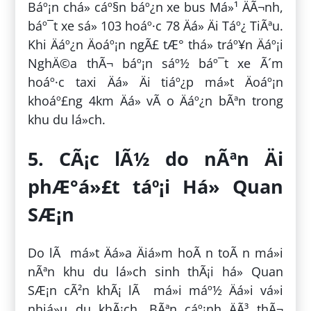
Báº¡n chá» cáº§n báº¿n xe bus Má»¹ ÄÃ¬nh,
báº¯t xe sá» 103 hoáº·c 78 Äá» Äi Táº¿ TiÃªu.
Khi Äáº¿n Äoáº¡n ngÃ£ tÆ° thá» tráº¥n Äáº¡i
NghÄ©a thÃ¬ báº¡n sáº½ báº¯t xe Ã´m
hoáº·c taxi Äá» Äi tiáº¿p má»t Äoáº¡n
khoáº£ng 4km Äá» vÃ o Äáº¿n bÃªn trong
khu du lá»ch.
5. CÃ¡c lÃ½ do nÃªn Äi
phÆ°á»£t táº¡i Há» Quan
SÆ¡n
Do lÃ má»t Äá»a Äiá»m hoÃ n toÃ n má»i
nÃªn khu du lá»ch sinh thÃ¡i há» Quan
SÆ¡n cÃ²n khÃ¡ lÃ má»i máº½ Äá»i vá»i
nhiá»u du khÃ¡ch. BÃªn cáº¡nh ÄÃ³ thÃ¬