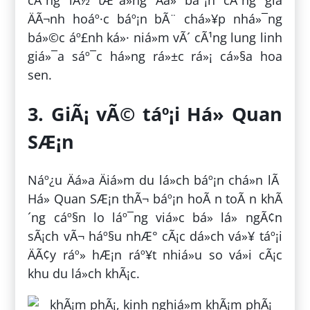
cÃ¹ng lÃ½ tÆ°á»ng Äá» báº¡n cÃ¹ng gia
ÄÃ¬nh hoáº·c báº¡n bÃ¨ chá»¥p nhá»¯ng
bá»©c áº£nh ká»· niá»m vÃ´ cÃ¹ng lung linh
giá»¯a sáº¯c há»ng rá»±c rá»¡ cá»§a hoa
sen.
3. GiÃ¡ vÃ© táº¡i Há» Quan
SÆ¡n
Náº¿u Äá»a Äiá»m du lá»ch báº¡n chá»n lÃ
Há» Quan SÆ¡n thÃ¬ báº¡n hoÃ n toÃ n khÃ
´ng cáº§n lo láº¯ng viá»c bá» lá» ngÃ¢n
sÃ¡ch vÃ¬ háº§u nhÆ° cÃ¡c dá»ch vá»¥ táº¡i
ÄÃ¢y ráº» hÆ¡n ráº¥t nhiá»u so vá»i cÃ¡c
khu du lá»ch khÃ¡c.