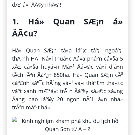
dÆ°á»i ÄÃ¢y nhÃ©!
1. Há» Quan SÆ¡n á»
ÄÃ¢u?
Há» Quan SÆ¡n tá»a láº¡c táº¡i ngoáº¡i
thÃ nh HÃ Ná»i thuá»c Äá»a pháº­n cá»§a 5
xÃ£ cá»§a huyá»n Má»¹ Äá»©c vá»i diá»n
tÃ­ch lÃªn Äáº¿n 850ha. Há» Quan SÆ¡n cÃ³
cáº£nh sáº¯c hÃ¹ng vá»¹ vá»i tháº£m thá»±c
váº­t xanh mÆ°á»t trÃ n Äáº§y sá»©c sá»ng
Äang bao láº¥y 20 ngon nÃºi lá»n nhá»
trÃªn máº·t há».