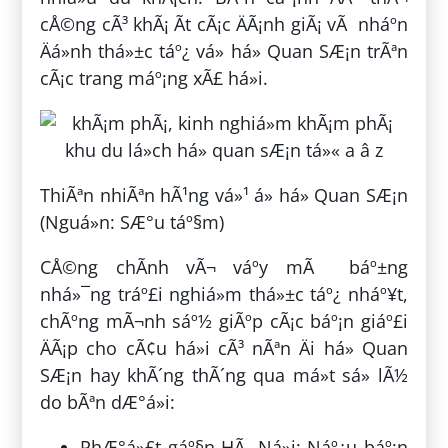
cÅ©ng cÃ³ khÃ¡ Ã­t cÃ¡c ÄÃ¡nh giÃ¡ vÃ nháº­n
Äá»nh thá»±c táº¿ vá» há» Quan SÆ¡n trÃªn
cÃ¡c trang máº¡ng xÃ£ há»i.
ThiÃªn nhiÃªn hÃ¹ng vá»¹ á» há» Quan SÆ¡n
(Nguá»n: SÆ°u táº§m)
CÅ©ng chÃ­nh vÃ¬ váº­y mÃ báº±ng
nhá»¯ng tráº£i nghiá»m thá»±c táº¿ nháº¥t,
chÃºng mÃ¬nh sáº½ giÃºp cÃ¡c báº¡n giáº£i
ÄÃ¡p cho cÃ¢u há»i cÃ³ nÃªn Äi há» Quan
SÆ¡n hay khÃ´ng thÃ´ng qua má»t sá» lÃ½
do bÃªn dÆ°á»i:
PhÆ°á»£t gáº§n HÃ Ná»i: Náº¿u báº¡n