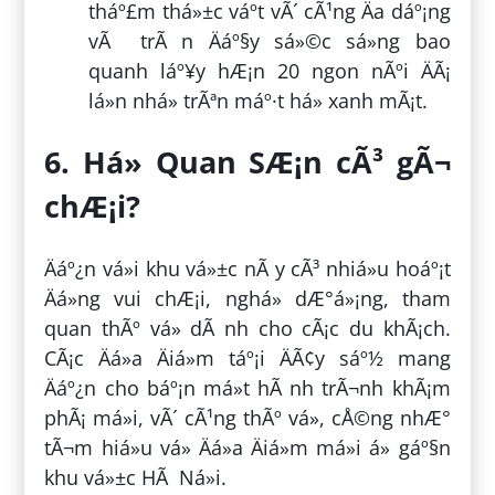
tháº£m thá»±c váº­t vÃ´ cÃ¹ng Äa dáº¡ng
vÃ trÃ n Äáº§y sá»©c sá»ng bao
quanh láº¥y hÆ¡n 20 ngon nÃºi ÄÃ¡
lá»n nhá» trÃªn máº·t há» xanh mÃ¡t.
6. Há» Quan SÆ¡n cÃ³ gÃ¬
chÆ¡i?
Äáº¿n vá»i khu vá»±c nÃ y cÃ³ nhiá»u hoáº¡t
Äá»ng vui chÆ¡i, nghá» dÆ°á»¡ng, tham
quan thÃº vá» dÃ nh cho cÃ¡c du khÃ¡ch.
CÃ¡c Äá»a Äiá»m táº¡i ÄÃ¢y sáº½ mang
Äáº¿n cho báº¡n má»t hÃ nh trÃ¬nh khÃ¡m
phÃ¡ má»i, vÃ´ cÃ¹ng thÃº vá», cÅ©ng nhÆ°
tÃ¬m hiá»u vá» Äá»a Äiá»m má»i á» gáº§n
khu vá»±c HÃ Ná»i.