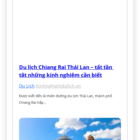
Du lịch Chiang Rai Thái Lan – tất tần 
tật những kinh nghiệm cần biết
Du Lịch
·
Kinhnghiemdulich.vn
Được biết đến là thiên đường du lịch Thái Lan, thành phố 
Chiang Rai hấp…