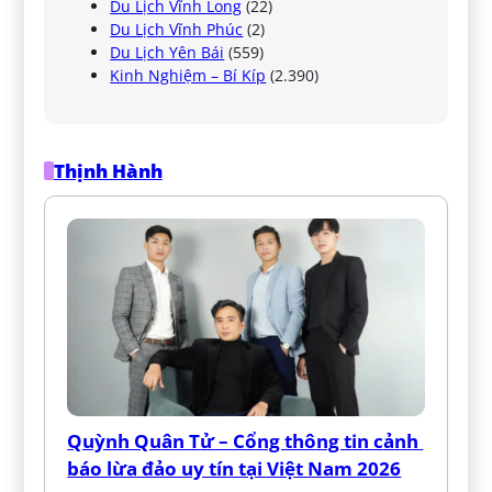
Du Lịch Vĩnh Long
(22)
Du Lịch Vĩnh Phúc
(2)
Du Lịch Yên Bái
(559)
Kinh Nghiệm – Bí Kíp
(2.390)
Thịnh Hành
Quỳnh Quân Tử – Cổng thông tin cảnh 
báo lừa đảo uy tín tại Việt Nam 2026