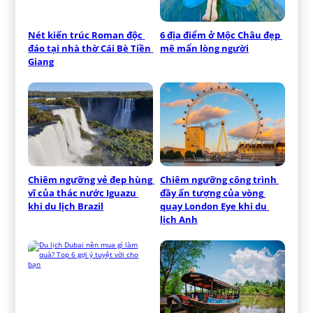
Nét kiến trúc Roman độc 
6 địa điểm ở Mộc Châu đẹp 
đáo tại nhà thờ Cái Bè Tiền 
mê mẩn lòng người
Giang
Chiêm ngưỡng vẻ đẹp hùng 
Chiêm ngưỡng công trình 
vĩ của thác nước Iguazu 
đầy ấn tượng của vòng 
khi du lịch Brazil
quay London Eye khi du 
lịch Anh