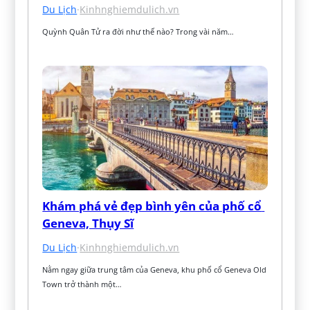
Du Lịch
·
Kinhnghiemdulich.vn
Quỳnh Quân Tử ra đời như thế nào? Trong vài năm…
Khám phá vẻ đẹp bình yên của phố cổ 
Geneva, Thụy Sĩ
Du Lịch
·
Kinhnghiemdulich.vn
Nằm ngay giữa trung tâm của Geneva, khu phố cổ Geneva Old 
Town trở thành một…