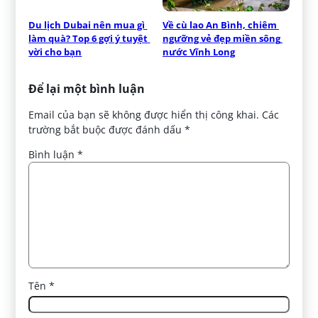
Du lịch Dubai nên mua gì 
Về cù lao An Bình, chiêm 
làm quà? Top 6 gợi ý tuyệt 
ngưỡng vẻ đẹp miền sông 
vời cho bạn
nước Vĩnh Long
Để lại một bình luận
Email của bạn sẽ không được hiển thị công khai.
Các
trường bắt buộc được đánh dấu
*
Bình luận
*
Tên
*