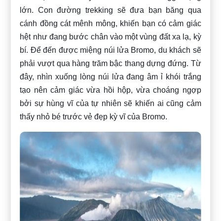
lớn. Con đường trekking sẽ đưa bạn băng qua
cánh đồng cát mênh mông, khiến bạn có cảm giác
hệt như đang bước chân vào một vùng đất xa lạ, kỳ
bí. Để đến được miệng núi lửa Bromo, du khách sẽ
phải vượt qua hàng trăm bậc thang dựng đứng. Từ
đây, nhìn xuống lòng núi lửa đang âm ỉ khói trắng
tạo nên cảm giác vừa hồi hộp, vừa choáng ngợp
bởi sự hùng vĩ của tự nhiên sẽ khiến ai cũng cảm
thấy nhỏ bé trước vẻ đẹp kỳ vĩ của Bromo.