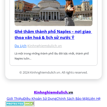
Ghé thăm thành phố Naples – nơi giao 
thoa văn hoá & lịch sử nước Ý
Du Lịch
·
Kinhnghiemdulich.vn
Là một trong những thành phố lâu đời bậc nhất, thành phố 
Naples luôn…
© 2024 Kinhnghiemdulich.vn. All rights reserved.
Kinhnghiemdulich
.vn
Giới Thiệu
Điều Khoản Sử Dụng
Chính Sách Bảo Mật
Liên Hệ