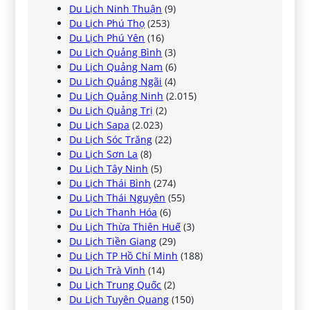
Du Lịch Ninh Thuận
(9)
Du Lịch Phú Thọ
(253)
Du Lịch Phú Yên
(16)
Du Lịch Quảng Bình
(3)
Du Lịch Quảng Nam
(6)
Du Lịch Quảng Ngãi
(4)
Du Lịch Quảng Ninh
(2.015)
Du Lịch Quảng Trị
(2)
Du Lịch Sapa
(2.023)
Du Lịch Sóc Trăng
(22)
Du Lịch Sơn La
(8)
Du Lịch Tây Ninh
(5)
Du Lịch Thái Bình
(274)
Du Lịch Thái Nguyên
(55)
Du Lịch Thanh Hóa
(6)
Du Lịch Thừa Thiên Huế
(3)
Du Lịch Tiền Giang
(29)
Du Lịch TP Hồ Chí Minh
(188)
Du Lịch Trà Vinh
(14)
Du Lịch Trung Quốc
(2)
Du Lịch Tuyên Quang
(150)