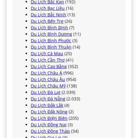
Du Lịch Bắc Kạn
(192)
Du Lịch Bạc Liêu
(16)
Du Lịch Bắc Ninh
(13)
Du Lịch Bến Tre
(26)
Du Lịch Bình Định
(7)
Du Lịch Bình Dương
(11)
Du Lịch Bình Phước
(3)
Du Lịch Bình Thuận
(14)
Du Lịch Cà Mau
(25)
Du Lịch Cần Thơ
(41)
Du Lịch Cao Bằng
(352)
Du Lịch Châu Á
(996)
Du Lịch Châu Âu
(954)
Du Lịch Châu Mỹ
(138)
Du Lịch Đà Lạt
(2.039)
Du Lịch Đà Nẵng
(2.033)
Du Lịch Đắk Lắk
(4)
Du Lịch Đắk Nông
(2)
Du Lịch Điện Biên
(205)
Du Lịch Đồng Nai
(3)
Du Lịch Đồng Tháp
(34)
Du Lịch Gia Lai
(3)