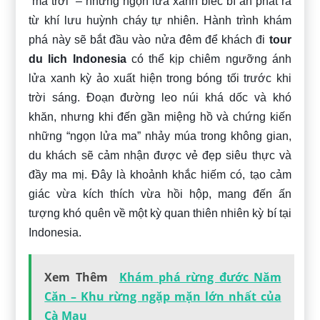
“ma trơi” – những ngọn lửa xanh biếc bí ẩn phát ra
từ khí lưu huỳnh cháy tự nhiên. Hành trình khám
phá này sẽ bắt đầu vào nửa đêm để khách đi
tour
du lich Indonesia
có thể kịp chiêm ngưỡng ánh
lửa xanh kỳ ảo xuất hiện trong bóng tối trước khi
trời sáng. Đoạn đường leo núi khá dốc và khó
khăn, nhưng khi đến gần miệng hồ và chứng kiến
những “ngọn lửa ma” nhảy múa trong không gian,
du khách sẽ cảm nhận được vẻ đẹp siêu thực và
đầy ma mị. Đây là khoảnh khắc hiếm có, tạo cảm
giác vừa kích thích vừa hồi hộp, mang đến ấn
tượng khó quên về một kỳ quan thiên nhiên kỳ bí tại
Indonesia.
Xem Thêm
Khám phá rừng đước Năm
Căn – Khu rừng ngặp mặn lớn nhất của
Cà Mau