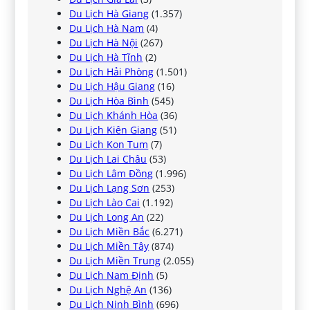
Du Lịch Hà Giang
(1.357)
Du Lịch Hà Nam
(4)
Du Lịch Hà Nội
(267)
Du Lịch Hà Tĩnh
(2)
Du Lịch Hải Phòng
(1.501)
Du Lịch Hậu Giang
(16)
Du Lịch Hòa Bình
(545)
Du Lịch Khánh Hòa
(36)
Du Lịch Kiên Giang
(51)
Du Lịch Kon Tum
(7)
Du Lịch Lai Châu
(53)
Du Lịch Lâm Đồng
(1.996)
Du Lịch Lạng Sơn
(253)
Du Lịch Lào Cai
(1.192)
Du Lịch Long An
(22)
Du Lịch Miền Bắc
(6.271)
Du Lịch Miền Tây
(874)
Du Lịch Miền Trung
(2.055)
Du Lịch Nam Định
(5)
Du Lịch Nghệ An
(136)
Du Lịch Ninh Bình
(696)