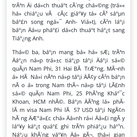
trÃªn Äi dá»ch thuáº­t cÃ´ng chá»©ng (trá»«
há» chiáº¿u vÃ cÃ¡c giáº¥y tá» cÃ³ sáºµn
báº£n song ngá»¯ Anh- Viá»t), cÃ²n láº¡i
báº¡n Äá»u pháº£i dá»ch thuáº­t háº¿t sang
Tiáº¿ng Anh.
Thá»© ba, báº¡n mang bá» há» sÆ¡ trÃªn
Äáº¿n ná»p trá»±c tiáº¿p táº¡i Äáº¡i sá»©
quÃ¡n Nam Phi, 31 Hai BÃ TrÆ°ng. MÃ¬nh
á» HÃ Ná»i nÃªn ná»p táº¡i ÄÃ¢y cÃ²n báº¡n
nÃ o á» trong Nam thÃ¬ ná»p táº¡i LÃ£nh
sá»© quÃ¡n Nam Phi, 25 PhÃ¹ng Kháº¯c
Khoan, HCM nhÃ©. Báº¡n ÄÃ³ng lá» phÃ­
lÃ m visa Nam Phi lÃ 57 USD táº¡i NgÃ¢n
hÃ ng ÄÆ°á»£c chá» Äá»nh rá»i Äá»£i ngÃ y
láº¥y káº¿t quáº£ ghi trÃªn phiáº¿u háº¹n.
Náº¿u khÃ´ng váº¥n Äá» gÃ¬, thá»i gian