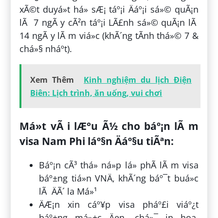
xÃ©t duyá»t há» sÆ¡ táº¡i Äáº¡i sá»© quÃ¡n
lÃ 7 ngÃ y cÃ²n táº¡i LÃ£nh sá»© quÃ¡n lÃ
14 ngÃ y lÃ m viá»c (khÃ´ng tÃ­nh thá»© 7 &
chá»§ nháº­t).
Xem Thêm
Kinh nghiệm du lịch Điện
Biên: Lịch trình, ăn uống, vui chơi
Má»t vÃ i lÆ°u Ã½ cho báº¡n lÃ m
visa Nam Phi láº§n Äáº§u tiÃªn:
Báº¡n cÃ³ thá» ná»p lá» phÃ­ lÃ m visa
báº±ng tiá»n VNÄ, khÃ´ng báº¯t buá»c
lÃ ÄÃ´ la Má»¹
ÄÆ¡n xin cáº¥p visa pháº£i viáº¿t
báº±ng má»±c Äen, chá»¯ in hoa,