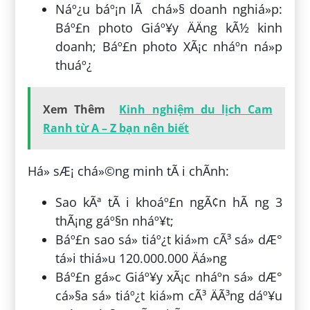
Náº¿u báº¡n lÃ chá»§ doanh nghiá»p:
Báº£n photo Giáº¥y ÄÄng kÃ½ kinh
doanh; Báº£n photo XÃ¡c nháº­n ná»p
thuáº¿
Xem Thêm
Kinh nghiệm du lịch Cam
Ranh từ A – Z bạn nên biết
Há» sÆ¡ chá»©ng minh tÃ i chÃ­nh:
Sao kÃª tÃ i khoáº£n ngÃ¢n hÃ ng 3
thÃ¡ng gáº§n nháº¥t;
Báº£n sao sá» tiáº¿t kiá»m cÃ³ sá» dÆ°
tá»i thiá»u 120.000.000 Äá»ng
Báº£n gá»c Giáº¥y xÃ¡c nháº­n sá» dÆ°
cá»§a sá» tiáº¿t kiá»m cÃ³ ÄÃ³ng dáº¥u