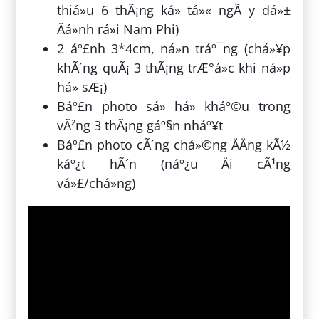
thiá»u 6 thÃ¡ng ká» tá»« ngÃ y dá»±
Äá»nh rá»i Nam Phi)
2 áº£nh 3*4cm, ná»n tráº¯ng (chá»¥p
khÃ´ng quÃ¡ 3 thÃ¡ng trÆ°á»c khi ná»p
há» sÆ¡)
Báº£n photo sá» há» kháº©u trong
vÃ²ng 3 thÃ¡ng gáº§n nháº¥t
Báº£n photo cÃ´ng chá»©ng ÄÄng kÃ½
káº¿t hÃ´n (náº¿u Äi cÃ¹ng
vá»£/chá»ng)