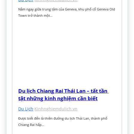
Nằm ngay giữa trung tâm của Geneva, khu phố cổ Geneva Old 
Town trở thành một…
Du lịch Chiang Rai Thái Lan – tất tần 
tật những kinh nghiệm cần biết
Du Lịch
·
Kinhnghiemdulich.vn
Được biết đến là thiên đường du lịch Thái Lan, thành phố 
Chiang Rai hấp…