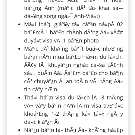
tiáº¿ng Anh (máº·c dÃ¹ tá» khai sá»­
dá»¥ng song ngá»¯ Anh-Viá»t)
Má»i loáº¡i giáº¥y tá» cáº§n ná»pÂ 02
báº£n:Â 1 báº£n chÃ­nh dÃ¹ng Äá» xÃ©t
duyá»t visa vÃ 1 báº£n photo
Máº·c dÃ¹ khÃ´ng báº¯t buá»c nhÆ°ng
báº¡n nÃªn mua báº£o hiá»m du lá»ch.
ÄÃ¢y lÃ khuyáº¿n nghá» cá»§a LÃ£nh
sá»± quÃ¡n Äá» Äáº£m báº£o cho báº¡n
cÃ³ chuyáº¿n Äi an toÃ n vÃ tÄng Äá»
tin cáº­y hÆ¡n
Thá»i háº¡n visa du lá»ch lÃ 3 thÃ¡ng
vÃ¬ váº­y báº¡n nÃªn lÃ m visa trÆ°á»c
khoáº£ng 1-2 thÃ¡ng ká» tá»« ngÃ y
dá»± kiáº¿n Äi
Náº¿u báº¡n tá» thÃ¡i Äá» khÃ´ng há»£p