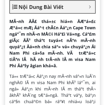
Nội Dung Bài Viết
MÃ¬nh ÄÃ£ thá»±c hiá»n ÄÆ°á»£c
Æ°á»c mÆ¡ Äáº·t chÃ¢n Äáº¿n Cape Town
ngáº¯m nhÃ¬n MÅ©i Háº£i Vá»ng. Cáº£m
giÃ¡c ÄÃ³ tháº­t tuyá»t nÃªn mÃ¬nh
quyáº¿t Äá»nh chia sáº» vá» chuyáº¿n Äi
Nam Phi cá»§a mÃ¬nh. VÃ trÆ°á»c
tiÃªn lÃ hÃ nh trÃ¬nh lÃ m visa Nam
Phi Äáº§y âgian khá»â.
Tá»« trÆ°á»c Äáº¿n nay mÃ¬nh váº«n luÃ´n
nghÄ© lÃ m visa Nam Phi khÃ³ láº¯m, ai
ngá» Äáº¿n khi mÃ¬nh lÃ m tháº­t thÃ¬
âkhÃ³ khÃ´ng tÆ°á»ngâ. Tháº­t váº­y, báº¡n
cáº§n chuáº©n bá» ráº¥t nhiá»u loáº¡i