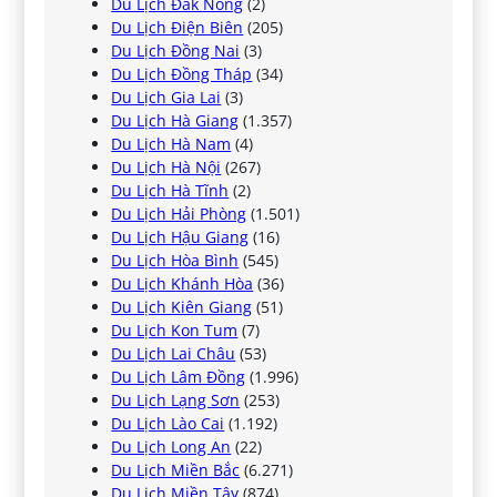
Du Lịch Đắk Nông
(2)
Du Lịch Điện Biên
(205)
Du Lịch Đồng Nai
(3)
Du Lịch Đồng Tháp
(34)
Du Lịch Gia Lai
(3)
Du Lịch Hà Giang
(1.357)
Du Lịch Hà Nam
(4)
Du Lịch Hà Nội
(267)
Du Lịch Hà Tĩnh
(2)
Du Lịch Hải Phòng
(1.501)
Du Lịch Hậu Giang
(16)
Du Lịch Hòa Bình
(545)
Du Lịch Khánh Hòa
(36)
Du Lịch Kiên Giang
(51)
Du Lịch Kon Tum
(7)
Du Lịch Lai Châu
(53)
Du Lịch Lâm Đồng
(1.996)
Du Lịch Lạng Sơn
(253)
Du Lịch Lào Cai
(1.192)
Du Lịch Long An
(22)
Du Lịch Miền Bắc
(6.271)
Du Lịch Miền Tây
(874)