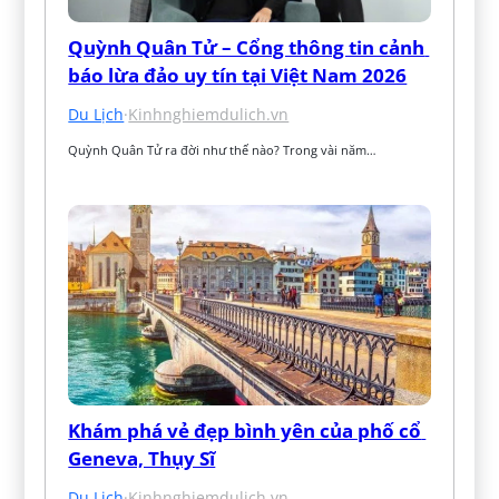
Quỳnh Quân Tử – Cổng thông tin cảnh 
báo lừa đảo uy tín tại Việt Nam 2026
Du Lịch
·
Kinhnghiemdulich.vn
Quỳnh Quân Tử ra đời như thế nào? Trong vài năm…
Khám phá vẻ đẹp bình yên của phố cổ 
Geneva, Thụy Sĩ
Du Lịch
·
Kinhnghiemdulich.vn