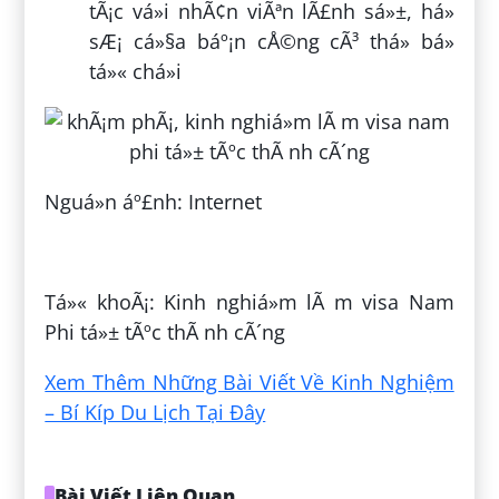
tÃ¡c vá»i nhÃ¢n viÃªn lÃ£nh sá»±, há»
sÆ¡ cá»§a báº¡n cÅ©ng cÃ³ thá» bá»
tá»« chá»i
Nguá»n áº£nh: Internet
ÄÄng bá»i:
Äá» Quá»c Khang
Tá»« khoÃ¡: Kinh nghiá»m lÃ m visa Nam
Phi tá»± tÃºc thÃ nh cÃ´ng
Xem Thêm Những Bài Viết Về Kinh Nghiệm
– Bí Kíp Du Lịch Tại Đây
Bài Viết Liên Quan