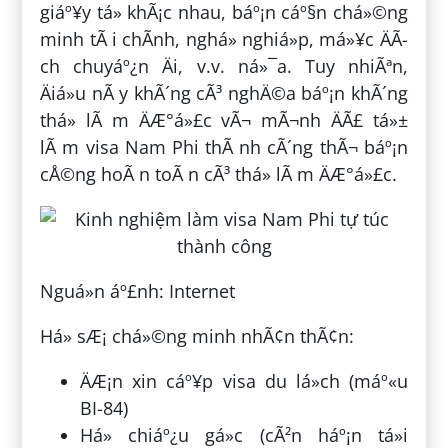
giáº¥y tá» khÃ¡c nhau, báº¡n cáº§n chá»©ng
minh tÃ i chÃ­nh, nghá» nghiá»p, má»¥c ÄÃ­
ch chuyáº¿n Äi, v.v. ná»¯a. Tuy nhiÃªn,
Äiá»u nÃ y khÃ´ng cÃ³ nghÄ©a báº¡n khÃ´ng
thá» lÃ m ÄÆ°á»£c vÃ¬ mÃ¬nh ÄÃ£ tá»±
lÃ m visa Nam Phi thÃ nh cÃ´ng thÃ¬ báº¡n
cÅ©ng hoÃ n toÃ n cÃ³ thá» lÃ m ÄÆ°á»£c.
Nguá»n áº£nh: Internet
Há» sÆ¡ chá»©ng minh nhÃ¢n thÃ¢n:
ÄÆ¡n xin cáº¥p visa du lá»ch (máº«u
BI-84)
Há» chiáº¿u gá»c (cÃ²n háº¡n tá»i