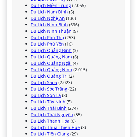
Du Lịch Miền Trung
(2.055)
Du Lịch Nam Định
(5)
Du Lịch Nghệ An
(136)
Du Lịch Ninh Bình
(696)
Du Lịch Ninh Thuận
(9)
Du Lịch Phú Thọ
(253)
Du Lịch Phú Yên
(16)
Du Lịch Quảng Bình
(3)
Du Lịch Quảng Nam
(6)
Du Lịch Quảng Ngãi
(4)
Du Lịch Quảng Ninh
(2.015)
Du Lịch Quảng Trị
(2)
Du Lịch Sapa
(2.023)
Du Lịch Sóc Trăng
(22)
Du Lịch Sơn La
(8)
Du Lịch Tây Ninh
(5)
Du Lịch Thái Bình
(274)
Du Lịch Thái Nguyên
(55)
Du Lịch Thanh Hóa
(6)
Du Lịch Thừa Thiên Huế
(3)
Du Lịch Tiền Giang
(29)