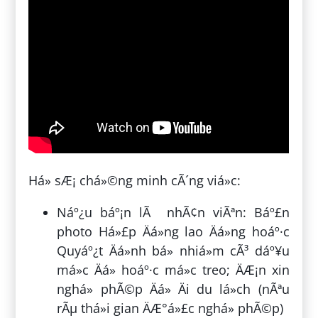
Há» sÆ¡ chá»©ng minh cÃ´ng viá»c:
Náº¿u báº¡n lÃ nhÃ¢n viÃªn: Báº£n
photo Há»£p Äá»ng lao Äá»ng hoáº·c
Quyáº¿t Äá»nh bá» nhiá»m cÃ³ dáº¥u
má»c Äá» hoáº·c má»c treo; ÄÆ¡n xin
nghá» phÃ©p Äá» Äi du lá»ch (nÃªu
rÃµ thá»i gian ÄÆ°á»£c nghá» phÃ©p)