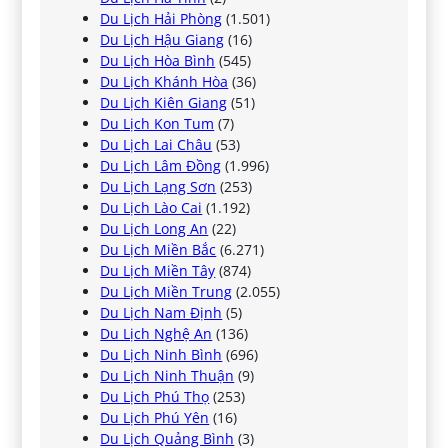
Du Lịch Hải Phòng
(1.501)
Du Lịch Hậu Giang
(16)
Du Lịch Hòa Bình
(545)
Du Lịch Khánh Hòa
(36)
Du Lịch Kiên Giang
(51)
Du Lịch Kon Tum
(7)
Du Lịch Lai Châu
(53)
Du Lịch Lâm Đồng
(1.996)
Du Lịch Lạng Sơn
(253)
Du Lịch Lào Cai
(1.192)
Du Lịch Long An
(22)
Du Lịch Miền Bắc
(6.271)
Du Lịch Miền Tây
(874)
Du Lịch Miền Trung
(2.055)
Du Lịch Nam Định
(5)
Du Lịch Nghệ An
(136)
Du Lịch Ninh Bình
(696)
Du Lịch Ninh Thuận
(9)
Du Lịch Phú Thọ
(253)
Du Lịch Phú Yên
(16)
Du Lịch Quảng Bình
(3)