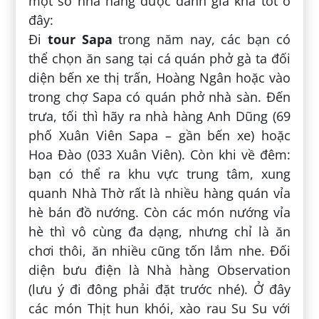
một số nhà hàng được đánh giá khá tốt ở
đây:
Đi
tour Sapa
trong năm nay, các bạn có
thể chọn ăn sang tại cá quán phở gà ta đối
diện bến xe thị trấn, Hoàng Ngân hoặc vào
trong chợ Sapa có quán phở nhà sàn. Đến
trưa, tối thì hãy ra nhà hàng Anh Dũng (69
phố Xuân Viên Sapa – gần bến xe) hoặc
Hoa Đào (033 Xuân Viên). Còn khi về đêm:
bạn có thể ra khu vực trung tâm, xung
quanh Nhà Thờ rất là nhiều hàng quán vỉa
hè bán đồ nướng. Còn các món nướng vỉa
hè thì vô cùng đa dạng, nhưng chỉ là ăn
chơi thôi, ăn nhiều cũng tốn lắm nhe. Đối
diện bưu điện là Nhà hàng Observation
(lưu ý đi đông phải đặt trước nhé). Ở đây
các món Thịt hun khói, xào rau Su Su với