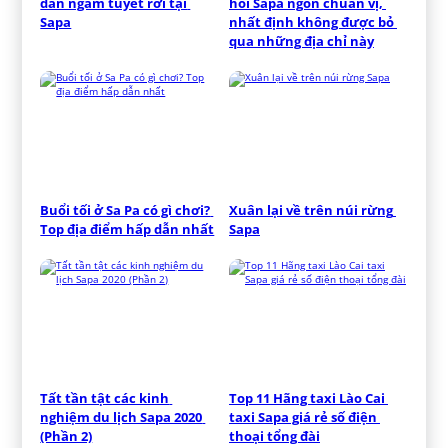
dẫn ngắm tuyết rơi tại 
hồi Sapa ngon chuẩn vị, 
Sapa
nhất định không được bỏ 
qua những địa chỉ này
Buổi tối ở Sa Pa có gì chơi? 
Xuân lại về trên núi rừng 
Top địa điểm hấp dẫn nhất
Sapa
Tất tần tật các kinh 
Top 11 Hãng taxi Lào Cai 
nghiệm du lịch Sapa 2020 
taxi Sapa giá rẻ số điện 
(Phần 2)
thoại tổng đài