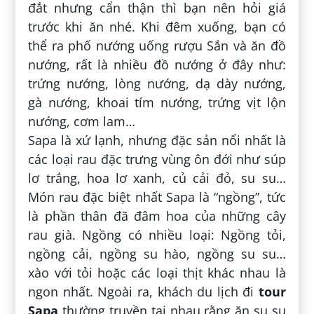
đắt nhưng cẩn thận thì bạn nên hỏi giá
trước khi ăn nhé. Khi đêm xuống, bạn có
thể ra phố nướng uống rượu Sắn và ăn đồ
nướng, rất là nhiều đồ nướng ở đây như:
trứng nướng, lòng nướng, dạ dày nướng,
gà nướng, khoai tím nướng, trứng vịt lộn
nướng, cơm lam…
Sapa là xứ lạnh, nhưng đặc sản nổi nhất là
các loại rau đặc trưng vùng ôn đới như súp
lơ trắng, hoa lơ xanh, củ cải đỏ, su su…
Món rau đặc biệt nhất Sapa là “ngồng”, tức
là phần thân đã đâm hoa của những cây
rau già. Ngồng có nhiều loại: Ngồng tỏi,
ngồng cải, ngồng su hào, ngồng su su…
xào với tỏi hoặc các loại thịt khác nhau là
ngon nhất. Ngoài ra, khách du lịch đi
tour
Sapa
thường truyền tai nhau rằng ăn su su