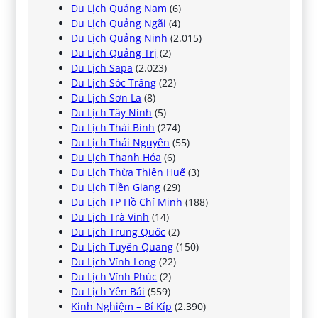
Du Lịch Quảng Nam
(6)
Du Lịch Quảng Ngãi
(4)
Du Lịch Quảng Ninh
(2.015)
Du Lịch Quảng Trị
(2)
Du Lịch Sapa
(2.023)
Du Lịch Sóc Trăng
(22)
Du Lịch Sơn La
(8)
Du Lịch Tây Ninh
(5)
Du Lịch Thái Bình
(274)
Du Lịch Thái Nguyên
(55)
Du Lịch Thanh Hóa
(6)
Du Lịch Thừa Thiên Huế
(3)
Du Lịch Tiền Giang
(29)
Du Lịch TP Hồ Chí Minh
(188)
Du Lịch Trà Vinh
(14)
Du Lịch Trung Quốc
(2)
Du Lịch Tuyên Quang
(150)
Du Lịch Vĩnh Long
(22)
Du Lịch Vĩnh Phúc
(2)
Du Lịch Yên Bái
(559)
Kinh Nghiệm – Bí Kíp
(2.390)