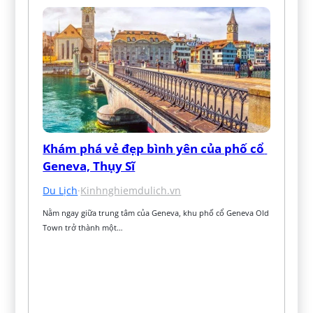
Khám phá vẻ đẹp bình yên của phố cổ 
Geneva, Thụy Sĩ
Du Lịch
·
Kinhnghiemdulich.vn
Nằm ngay giữa trung tâm của Geneva, khu phố cổ Geneva Old 
Town trở thành một…