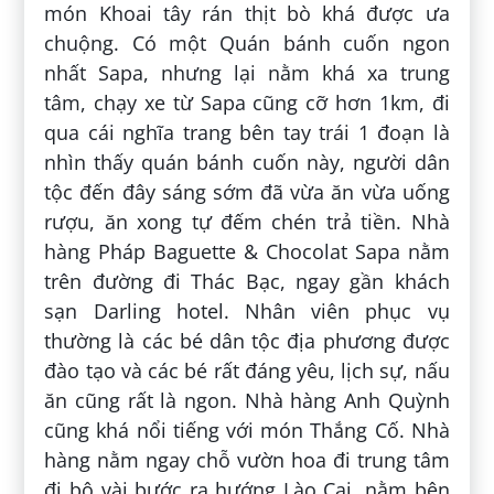
món Khoai tây rán thịt bò khá được ưa
chuộng. Có một Quán bánh cuốn ngon
nhất Sapa, nhưng lại nằm khá xa trung
tâm, chạy xe từ Sapa cũng cỡ hơn 1km, đi
qua cái nghĩa trang bên tay trái 1 đoạn là
nhìn thấy quán bánh cuốn này, người dân
tộc đến đây sáng sớm đã vừa ăn vừa uống
rượu, ăn xong tự đếm chén trả tiền. Nhà
hàng Pháp Baguette & Chocolat Sapa nằm
trên đường đi Thác Bạc, ngay gần khách
sạn Darling hotel. Nhân viên phục vụ
thường là các bé dân tộc địa phương được
đào tạo và các bé rất đáng yêu, lịch sự, nấu
ăn cũng rất là ngon. Nhà hàng Anh Quỳnh
cũng khá nổi tiếng với món Thắng Cố. Nhà
hàng nằm ngay chỗ vườn hoa đi trung tâm
đi bộ vài bước ra hướng Lào Cai, nằm bên