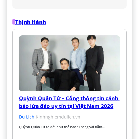
Thịnh Hành
Quỳnh Quân Tử – Cổng thông tin cảnh 
báo lừa đảo uy tín tại Việt Nam 2026
Du Lịch
·
Kinhnghiemdulich.vn
Quỳnh Quân Tử ra đời như thế nào? Trong vài năm…