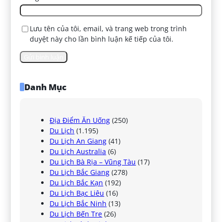
Lưu tên của tôi, email, và trang web trong trình
duyệt này cho lần bình luận kế tiếp của tôi.
Danh Mục
Địa Điểm Ăn Uống
(250)
Du Lịch
(1.195)
Du Lịch An Giang
(41)
Du Lịch Australia
(6)
Du Lịch Bà Rịa – Vũng Tàu
(17)
Du Lịch Bắc Giang
(278)
Du Lịch Bắc Kạn
(192)
Du Lịch Bạc Liêu
(16)
Du Lịch Bắc Ninh
(13)
Du Lịch Bến Tre
(26)