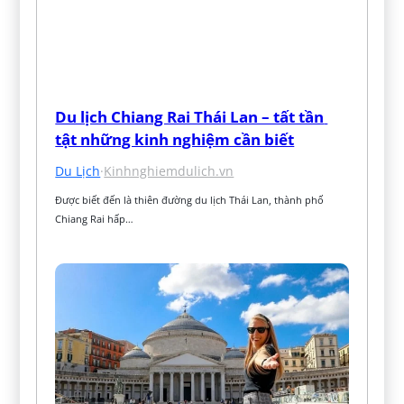
Du lịch Chiang Rai Thái Lan – tất tần 
tật những kinh nghiệm cần biết
Du Lịch
·
Kinhnghiemdulich.vn
Được biết đến là thiên đường du lịch Thái Lan, thành phố 
Chiang Rai hấp…