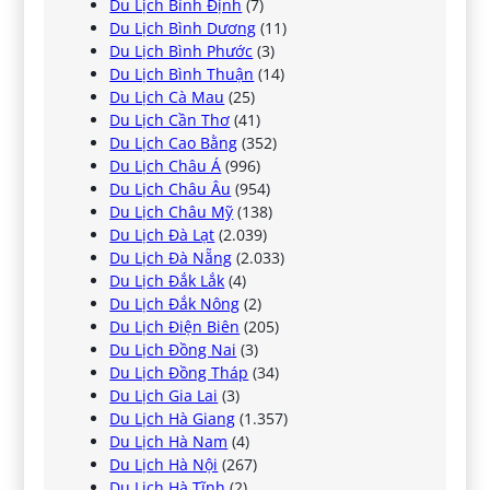
Du Lịch Bình Định
(7)
Du Lịch Bình Dương
(11)
Du Lịch Bình Phước
(3)
Du Lịch Bình Thuận
(14)
Du Lịch Cà Mau
(25)
Du Lịch Cần Thơ
(41)
Du Lịch Cao Bằng
(352)
Du Lịch Châu Á
(996)
Du Lịch Châu Âu
(954)
Du Lịch Châu Mỹ
(138)
Du Lịch Đà Lạt
(2.039)
Du Lịch Đà Nẵng
(2.033)
Du Lịch Đắk Lắk
(4)
Du Lịch Đắk Nông
(2)
Du Lịch Điện Biên
(205)
Du Lịch Đồng Nai
(3)
Du Lịch Đồng Tháp
(34)
Du Lịch Gia Lai
(3)
Du Lịch Hà Giang
(1.357)
Du Lịch Hà Nam
(4)
Du Lịch Hà Nội
(267)
Du Lịch Hà Tĩnh
(2)