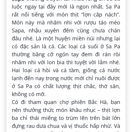
luộc ngay tại đây mới là ngon nhất. Sa Pa
rất nổi tiếng với món thịt “lợn cắp nách”.
Món này mà nhâm nhi với rượu táo mèo
Sapa, nhậu xuyên đêm cũng chưa chán
đâu nhé. Là một huyện miền núi nhưng lại
có đặc sản là cá. Các loại cá suối ở Sa Pa
thường bằng cỡ ngón tay đem đi rán rồi
nhâm nhi với lon bia thì tuyệt vời lắm nhé.
Hai loại cá hồi và cá tầm, giống cá nước
lạnh đến nay trong nước mới chỉ nuôi được
ở Sa Pa có chất lượng thịt chắc, thớ săn,
không có mỡ.
Có đi tham quan chợ phiên Bắc Hà, bạn
nên thưởng thức món khâu nhục – thịt lợn
ba chỉ thái miếng to trùm lên trên bát lớn
đựng rau dưa chua và vị thuốc hấp nhừ. Và