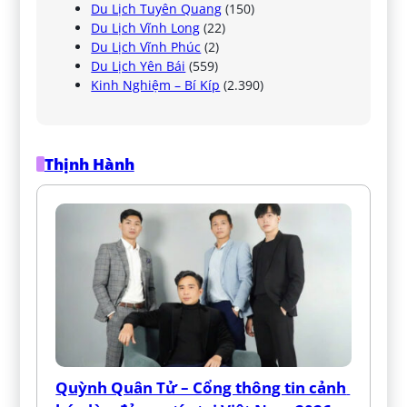
Du Lịch Tuyên Quang
(150)
Du Lịch Vĩnh Long
(22)
Du Lịch Vĩnh Phúc
(2)
Du Lịch Yên Bái
(559)
Kinh Nghiệm – Bí Kíp
(2.390)
Thịnh Hành
Quỳnh Quân Tử – Cổng thông tin cảnh 