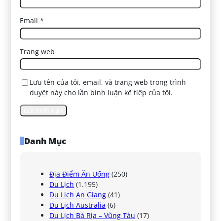
Email
*
Trang web
Lưu tên của tôi, email, và trang web trong trình
duyệt này cho lần bình luận kế tiếp của tôi.
Danh Mục
Địa Điểm Ăn Uống
(250)
Du Lịch
(1.195)
Du Lịch An Giang
(41)
Du Lịch Australia
(6)
Du Lịch Bà Rịa – Vũng Tàu
(17)