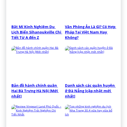
Bật Mí Kinh Nghiệm Du 
Văn Phòng Ảo Là Gì? Có Hợp 
Lịch Biển Sihanoukville Chi 
Pháp Tại Việt Nam Hay 
Tiết Từ A đến Z
Không?
Bản đồ hành chính quận 
Danh sách các quận huyện 
Hai Bà Trưng Hà Nội [Mới 
ở Đà Nẵng [cập nhật mới 
nhất]
nhất]