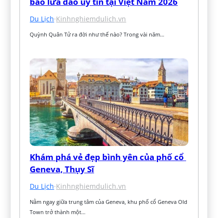
báo lừa đảo uy tín tại Việt Nam 2026
Du Lịch
·
Kinhnghiemdulich.vn
Quỳnh Quân Tử ra đời như thế nào? Trong vài năm…
Khám phá vẻ đẹp bình yên của phố cổ 
Geneva, Thụy Sĩ
Du Lịch
·
Kinhnghiemdulich.vn
Nằm ngay giữa trung tâm của Geneva, khu phố cổ Geneva Old 
Town trở thành một…