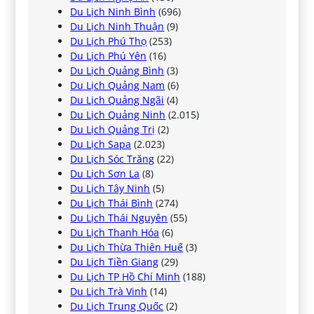
Du Lịch Ninh Bình
(696)
Du Lịch Ninh Thuận
(9)
Du Lịch Phú Thọ
(253)
Du Lịch Phú Yên
(16)
Du Lịch Quảng Bình
(3)
Du Lịch Quảng Nam
(6)
Du Lịch Quảng Ngãi
(4)
Du Lịch Quảng Ninh
(2.015)
Du Lịch Quảng Trị
(2)
Du Lịch Sapa
(2.023)
Du Lịch Sóc Trăng
(22)
Du Lịch Sơn La
(8)
Du Lịch Tây Ninh
(5)
Du Lịch Thái Bình
(274)
Du Lịch Thái Nguyên
(55)
Du Lịch Thanh Hóa
(6)
Du Lịch Thừa Thiên Huế
(3)
Du Lịch Tiền Giang
(29)
Du Lịch TP Hồ Chí Minh
(188)
Du Lịch Trà Vinh
(14)
Du Lịch Trung Quốc
(2)