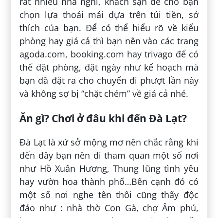
rất nhiều nhà nghỉ, khách sạn để cho bạn
chọn lựa thoải mái dựa trên túi tiền, sở
thích của bạn. Để có thể hiểu rõ về kiểu
phòng hay giá cả thì bạn nên vào các trang
agoda.com, booking.com hay trivago để có
thể đặt phòng, đặt ngày như kế hoạch mà
bạn đã đặt ra cho chuyến đi phượt lần này
và không sợ bị “chặt chém” về giá cả nhé.
Ăn gì? Chơi ở đâu khi đến Đà Lạt?
Đà Lạt là xứ sở mộng mơ nên chắc rằng khi
đến đây bạn nên đi tham quan một số nơi
như Hồ Xuân Hương, Thung lũng tình yêu
hay vườn hoa thành phố…Bên cạnh đó có
một số nơi nghe tên thôi cũng thấy độc
đáo như : nhà thờ Con Gà, chợ Âm phủ,