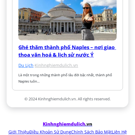
Ghé thăm thành phố Naples – nơi giao 
thoa văn hoá & lịch sử nước Ý
Du Lịch
·
Kinhnghiemdulich.vn
Là một trong những thành phố lâu đời bậc nhất, thành phố 
Naples luôn…
© 2024 Kinhnghiemdulich.vn. All rights reserved.
Kinhnghiemdulich
.vn
Giới Thiệu
Điều Khoản Sử Dụng
Chính Sách Bảo Mật
Liên Hệ