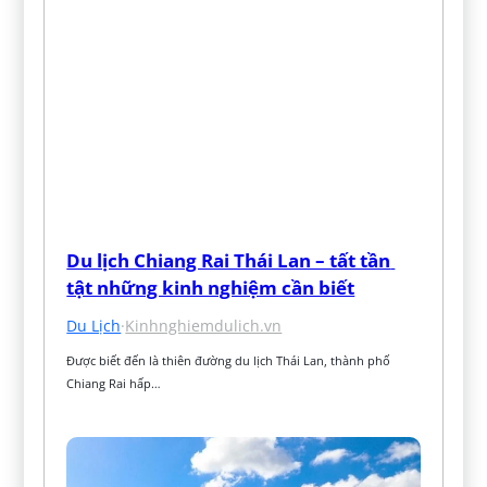
Du lịch Chiang Rai Thái Lan – tất tần 
tật những kinh nghiệm cần biết
Du Lịch
·
Kinhnghiemdulich.vn
Được biết đến là thiên đường du lịch Thái Lan, thành phố 
Chiang Rai hấp…