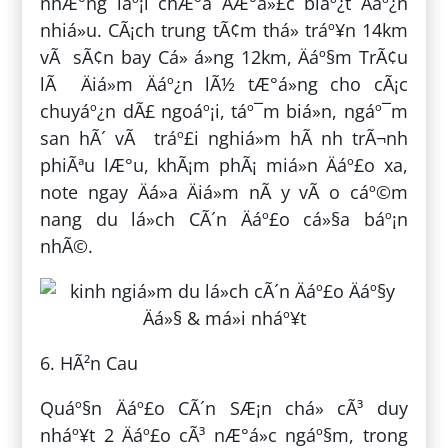
nhÆ°ng láº¡i chÆ°a ÄÆ°á»£c biáº¿t Äáº¿n
nhiá»u. CÃ¡ch trung tÃ¢m thá» tráº¥n 14km
vÃ sÃ¢n bay Cá» á»ng 12km, Äáº§m TrÃ¢u
lÃ Äiá»m Äáº¿n lÃ½ tÆ°á»ng cho cÃ¡c
chuyáº¿n dÃ£ ngoáº¡i, táº¯m biá»n, ngáº¯m
san hÃ´ vÃ tráº£i nghiá»m hÃ nh trÃ¬nh
phiÃªu lÆ°u, khÃ¡m phÃ¡ miá»n Äáº£o xa,
note ngay Äá»a Äiá»m nÃ y vÃ o cáº©m
nang du lá»ch CÃ´n Äáº£o cá»§a báº¡n
nhÃ©.
6. HÃ²n Cau
Quáº§n Äáº£o CÃ´n SÆ¡n chá» cÃ³ duy
nháº¥t 2 Äáº£o cÃ³ nÆ°á»c ngáº§m, trong