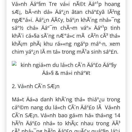
Vá»nh Äáº§m Tre vá»i nÃ©t Äáº¹p hoang
sÆ¡, bÃ¬nh dá» Äáº¿n âtan cháº£yâ lÃ²ng
ngÆ°á»i. Äáº¿n ÄÃ¢y, báº¡n khÃ´ng nhá»¯ng
sáº½ chá» Äáº¯m chÃ¬m váº» Äáº¹p tinh
khÃ´i cá»§a sÃ´ng nÆ°á»c mÃ cÃ²n cÃ³ thá»
khÃ¡m phÃ¡ khu rá»«ng ngáº­p máº·n, xem
chim yáº¿n lÃ m tá» trong mÃ¹a sinh sáº£n.
2. Vá»nh CÃ´n SÆ¡n
Má»t Äá»a danh khÃ´ng thá» thiáº¿u trong
cáº©m nang du lá»ch CÃ´n Äáº£o lÃ Vá»nh
CÃ´n SÆ¡n. Vá»nh bao gá»m há» thá»ng 14
hÃ²n Äáº£o nhá» to khÃ¡c nhau trong ÄÃ³
cÃ³ nhá»¯ng hÃ²n Äáº£o quÃ¢y quáº§n láº¡i