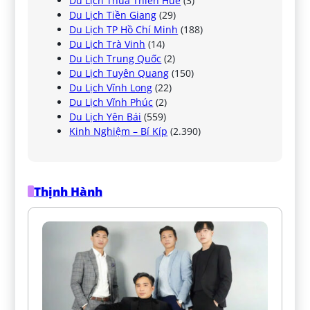
Du Lịch Thừa Thiên Huế
(3)
Du Lịch Tiền Giang
(29)
Du Lịch TP Hồ Chí Minh
(188)
Du Lịch Trà Vinh
(14)
Du Lịch Trung Quốc
(2)
Du Lịch Tuyên Quang
(150)
Du Lịch Vĩnh Long
(22)
Du Lịch Vĩnh Phúc
(2)
Du Lịch Yên Bái
(559)
Kinh Nghiệm – Bí Kíp
(2.390)
Thịnh Hành