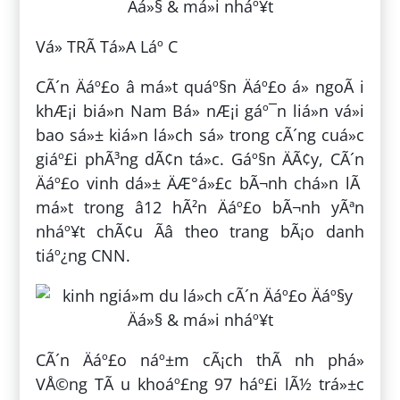
Vá» TRÃ Tá»A Láº C
CÃ´n Äáº£o â má»t quáº§n Äáº£o á» ngoÃ i
khÆ¡i biá»n Nam Bá» nÆ¡i gáº¯n liá»n vá»i
bao sá»± kiá»n lá»ch sá»­ trong cÃ´ng cuá»c
giáº£i phÃ³ng dÃ¢n tá»c. Gáº§n ÄÃ¢y, CÃ´n
Äáº£o vinh dá»± ÄÆ°á»£c bÃ¬nh chá»n lÃ
má»t trong â12 hÃ²n Äáº£o bÃ¬nh yÃªn
nháº¥t chÃ¢u Ãâ theo trang bÃ¡o danh
tiáº¿ng CNN.
CÃ´n Äáº£o náº±m cÃ¡ch thÃ nh phá»
VÅ©ng TÃ u khoáº£ng 97 háº£i lÃ½ trá»±c