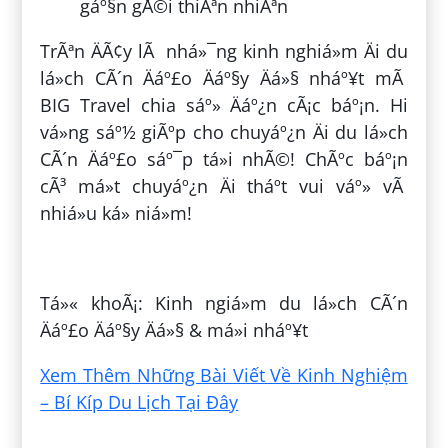
gáº§n gÅ©i thiÃªn nhiÃªn
TrÃªn ÄÃ¢y lÃ nhá»¯ng kinh nghiá»m Äi du
lá»ch CÃ´n Äáº£o Äáº§y Äá»§ nháº¥t mÃ
BIG Travel chia sáº» Äáº¿n cÃ¡c báº¡n. Hi
vá»ng sáº½ giÃºp cho chuyáº¿n Äi du lá»ch
CÃ´n Äáº£o sáº¯p tá»i nhÃ©! ChÃºc báº¡n
cÃ³ má»t chuyáº¿n Äi tháº­t vui váº» vÃ
nhiá»u ká» niá»m!
ÄÄng bá»i:
VÅ© Ngá»c LÃ¢m
Tá»« khoÃ¡: Kinh ngiá»m du lá»ch CÃ´n
Äáº£o Äáº§y Äá»§ & má»i nháº¥t
Xem Thêm Những Bài Viết Về Kinh Nghiệm
– Bí Kíp Du Lịch Tại Đây