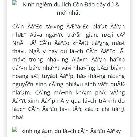
CÃ´n Äáº£o tá»«ng ÄÆ°á»£c biáº¿t Äáº¿n
nhÆ° Äá»a ngá»¥c tráº§n gian, nÆ¡i cÃ³
NhÃ tÃ¹ CÃ´n Äáº£o khÃ©t tiáº¿ng má»t
thá»i. NgÃ y nay du lá»ch CÃ´n Äáº£o lÃ
má»t trong nhá»¯ng Äiá»m Äáº¿n háº¥p
dáº«n báº­c nháº¥t vá»i nhá»¯ng bÃ£i biá»n
hoang sÆ¡ tuyá»t Äáº¹p, há» thá»ng rá»«ng
nguyÃªn sinh cÃ¹ng nhiá»u sinh váº­t quÃ½
hiáº¿m. CÃ¹ng mÃ¬nh khÃ¡m phÃ¡ vÃ¹ng
Äáº¥t xinh Äáº¹p nÃ y qua lá»ch trÃ¬nh du
lá»ch CÃ´n Äáº£o tá»± tÃºc cá»±c chi tiáº¿t
nha!