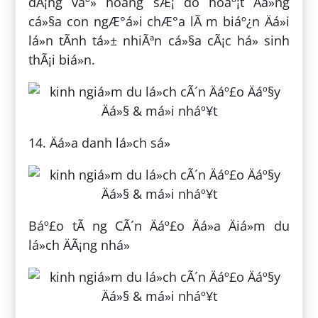
dÃ¡ng váº» hoang sÆ¡ do hoáº¡t Äá»ng
cá»§a con ngÆ°á»i chÆ°a lÃ m biáº¿n Äá»i
lá»n tÃ­nh tá»± nhiÃªn cá»§a cÃ¡c há» sinh
thÃ¡i biá»n.
14. Äá»a danh lá»ch sá»­
Báº£o tÃ ng CÃ´n Äáº£o Äá»a Äiá»m du
lá»ch ÄÃ¡ng nhá»