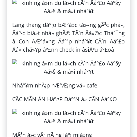
Lang thang dáº¡o bÆ°á»c tá»«ng gÃ³c phá»,
Äáº·c biá»t nhá» ghÃ© TÃ´n Äá»©c Tháº¯ng
â Con ÄÆ°á»ng Äáº¹p nháº¥t CÃ´n Äáº£o
Äá» chá»¥p áº£nh check in âsiÃªu áº£oâ
Nháº¥m nhÃ¡p hÆ°Æ¡ng vá» cafe
CÃC MÃN ÄN Háº¤P DáºªN á» CÃN Äáº¢O
MÃ³n á»c vÃº nÃ ng láº¡ miá»ng