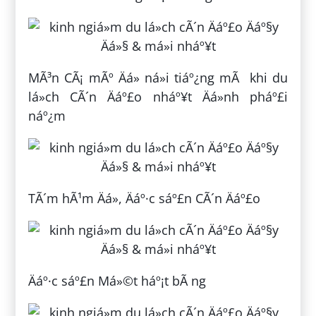
MÃ³n CÃ¡ mÃº Äá» ná»i tiáº¿ng mÃ khi du
lá»ch CÃ´n Äáº£o nháº¥t Äá»nh pháº£i
náº¿m
TÃ´m hÃ¹m Äá», Äáº·c sáº£n CÃ´n Äáº£o
Äáº·c sáº£n Má»©t háº¡t bÃ ng