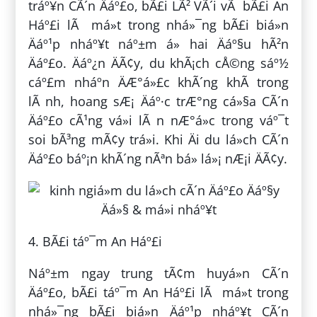
tráº¥n CÃ´n Äáº£o, bÃ£i LÃ² VÃ´i vÃ bÃ£i An
Háº£i lÃ má»t trong nhá»¯ng bÃ£i biá»n
Äáº¹p nháº¥t náº±m á» hai Äáº§u hÃ²n
Äáº£o. Äáº¿n ÄÃ¢y, du khÃ¡ch cÅ©ng sáº½
cáº£m nháº­n ÄÆ°á»£c khÃ´ng khÃ­ trong
lÃ nh, hoang sÆ¡ Äáº·c trÆ°ng cá»§a CÃ´n
Äáº£o cÃ¹ng vá»i lÃ n nÆ°á»c trong váº¯t
soi bÃ³ng mÃ¢y trá»i. Khi Äi du lá»ch CÃ´n
Äáº£o báº¡n khÃ´ng nÃªn bá» lá»¡ nÆ¡i ÄÃ¢y.
4. BÃ£i táº¯m An Háº£i
Náº±m ngay trung tÃ¢m huyá»n CÃ´n
Äáº£o, bÃ£i táº¯m An Háº£i lÃ má»t trong
nhá»¯ng bÃ£i biá»n Äáº¹p nháº¥t CÃ´n