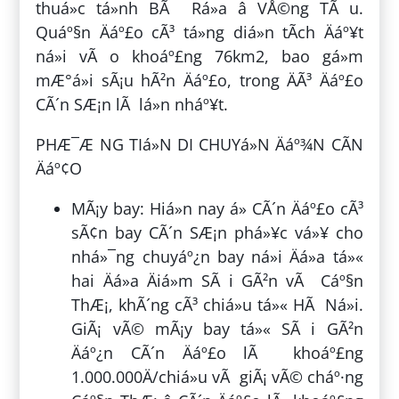
thuá»c tá»nh BÃ Rá»a â VÅ©ng TÃ u.
Quáº§n Äáº£o cÃ³ tá»ng diá»n tÃ­ch Äáº¥t
ná»i vÃ o khoáº£ng 76km2, bao gá»m
mÆ°á»i sÃ¡u hÃ²n Äáº£o, trong ÄÃ³ Äáº£o
CÃ´n SÆ¡n lÃ lá»n nháº¥t.
PHÆ¯Æ NG TIá»N DI CHUYá»N Äáº¾N CÃN
Äáº¢O
MÃ¡y bay: Hiá»n nay á» CÃ´n Äáº£o cÃ³
sÃ¢n bay CÃ´n SÆ¡n phá»¥c vá»¥ cho
nhá»¯ng chuyáº¿n bay ná»i Äá»a tá»«
hai Äá»a Äiá»m SÃ i GÃ²n vÃ Cáº§n
ThÆ¡, khÃ´ng cÃ³ chiá»u tá»« HÃ Ná»i.
GiÃ¡ vÃ© mÃ¡y bay tá»« SÃ i GÃ²n
Äáº¿n CÃ´n Äáº£o lÃ khoáº£ng
1.000.000Ä/chiá»u vÃ giÃ¡ vÃ© cháº·ng