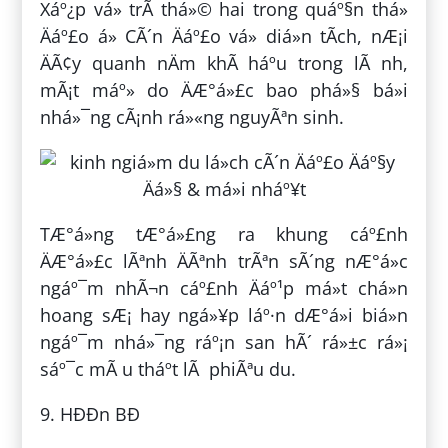
Xáº¿p vá» trÃ­ thá»© hai trong quáº§n thá»
Äáº£o á» CÃ´n Äáº£o vá» diá»n tÃ­ch, nÆ¡i
ÄÃ¢y quanh nÄm khÃ­ háº­u trong lÃ nh,
mÃ¡t máº» do ÄÆ°á»£c bao phá»§ bá»i
nhá»¯ng cÃ¡nh rá»«ng nguyÃªn sinh.
TÆ°á»ng tÆ°á»£ng ra khung cáº£nh
ÄÆ°á»£c lÃªnh ÄÃªnh trÃªn sÃ´ng nÆ°á»c
ngáº¯m nhÃ¬n cáº£nh Äáº¹p má»t chá»n
hoang sÆ¡ hay ngá»¥p láº·n dÆ°á»i biá»n
ngáº¯m nhá»¯ng ráº¡n san hÃ´ rá»±c rá»¡
sáº¯c mÃ u tháº­t lÃ phiÃªu du.
9. HÐÐn BÐ