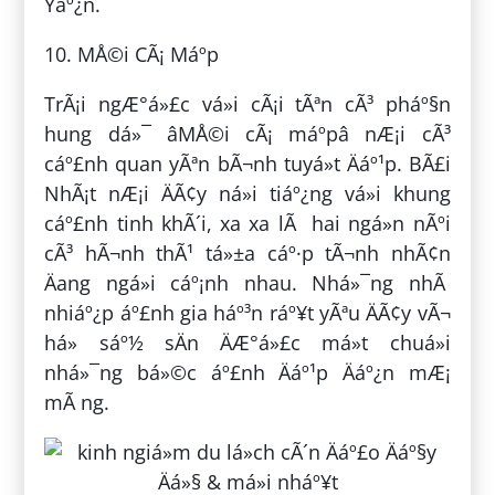
Yáº¿n.
10. MÅ©i CÃ¡ Máº­p
TrÃ¡i ngÆ°á»£c vá»i cÃ¡i tÃªn cÃ³ pháº§n
hung dá»¯ âMÅ©i cÃ¡ máº­pâ nÆ¡i cÃ³
cáº£nh quan yÃªn bÃ¬nh tuyá»t Äáº¹p. BÃ£i
NhÃ¡t nÆ¡i ÄÃ¢y ná»i tiáº¿ng vá»i khung
cáº£nh tinh khÃ´i, xa xa lÃ hai ngá»n nÃºi
cÃ³ hÃ¬nh thÃ¹ tá»±a cáº·p tÃ¬nh nhÃ¢n
Äang ngá»i cáº¡nh nhau. Nhá»¯ng nhÃ
nhiáº¿p áº£nh gia háº³n ráº¥t yÃªu ÄÃ¢y vÃ¬
há» sáº½ sÄn ÄÆ°á»£c má»t chuá»i
nhá»¯ng bá»©c áº£nh Äáº¹p Äáº¿n mÆ¡
mÃ ng.