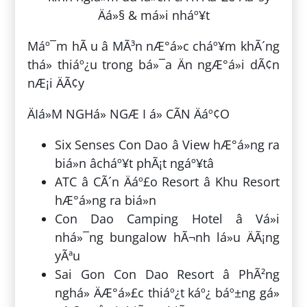
Máº¯m hÃ u â MÃ³n nÆ°á»c cháº¥m khÃ´ng
thá» thiáº¿u trong bá»¯a Än ngÆ°á»i dÃ¢n
nÆ¡i ÄÃ¢y
ÄIá»M NGHá» NGÆ I á» CÃN Äáº¢O
Six Senses Con Dao â View hÆ°á»ng ra
biá»n âcháº¥t phÃ¡t ngáº¥tâ
ATC â CÃ´n Äáº£o Resort â Khu Resort
hÆ°á»ng ra biá»n
Con Dao Camping Hotel â Vá»i
nhá»¯ng bungalow hÃ¬nh lá»u ÄÃ¡ng
yÃªu
Sai Gon Con Dao Resort â PhÃ²ng
nghá» ÄÆ°á»£c thiáº¿t káº¿ báº±ng gá»