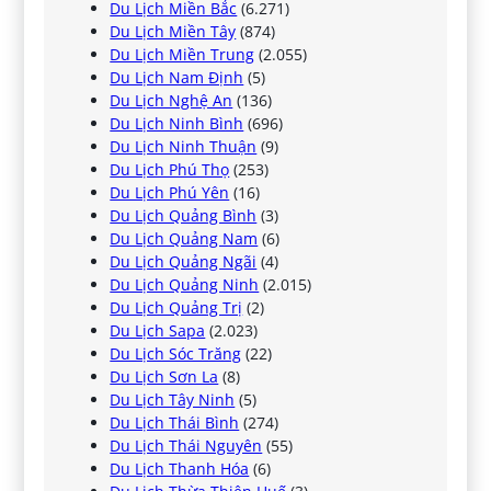
Du Lịch Miền Bắc
(6.271)
Du Lịch Miền Tây
(874)
Du Lịch Miền Trung
(2.055)
Du Lịch Nam Định
(5)
Du Lịch Nghệ An
(136)
Du Lịch Ninh Bình
(696)
Du Lịch Ninh Thuận
(9)
Du Lịch Phú Thọ
(253)
Du Lịch Phú Yên
(16)
Du Lịch Quảng Bình
(3)
Du Lịch Quảng Nam
(6)
Du Lịch Quảng Ngãi
(4)
Du Lịch Quảng Ninh
(2.015)
Du Lịch Quảng Trị
(2)
Du Lịch Sapa
(2.023)
Du Lịch Sóc Trăng
(22)
Du Lịch Sơn La
(8)
Du Lịch Tây Ninh
(5)
Du Lịch Thái Bình
(274)
Du Lịch Thái Nguyên
(55)
Du Lịch Thanh Hóa
(6)