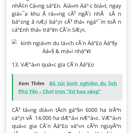
nhÃ¢n Cá»ng sáº£n. Äiá»m Äáº·c biá»t, ngay
giá»¯a khu Â rá»«ng cÃ³ ngÃ´i nhÃ sÃ n
báº±ng â nÆ¡i báº¡n cÃ³ thá» ngáº¯m toÃ n
cáº£nh thá» tráº¥n CÃ´n SÆ¡n.
13. VÆ°á»n quá»c gia CÃ´n Äáº£o
Xem Thêm
Bỏ túi kinh nghiệm du lịch
Phú Yên – Chơi trọn “Xứ hoa vàng”
CÃ³ tá»ng diá»n tÃ­ch gáº§n 6000 ha trÃªn
cáº¡n vÃ 14.000 ha dÆ°á»i nÆ°á»c. VÆ°á»n
quá»c gia CÃ´n Äáº£o váº«n cÃ²n nguyÃªn