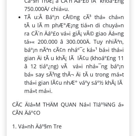
Cáº§n ThÆ¡ â CÃ´n Äáº£o lÃ khoáº£ng
750.000Ä/ chiá»u.
TÃ u:Â Báº¡n cÅ©ng cÃ³ thá» chá»n
tÃ u lÃ m phÆ°Æ¡ng tiá»n di chuyá»n
ra CÃ´n Äáº£o vá»i giÃ¡ vÃ© giao Äá»ng
tá»« 200.000 â 300.000Ä. Tuy nhiÃªn,
báº¡n nÃªn cÃ¢n nháº¯c ká»¹ bá»i thá»i
gian Äi tÃ u khÃ¡ lÃ lÃ¢u (khoáº£ng 11
â 12 tiáº¿ng) vÃ vá»i nhá»¯ng báº¡n
bá» say sÃ³ng thÃ¬ Äi tÃ u trong má»t
thá»i gian lÃ¢u nhÆ° váº­y sáº½ khÃ¡ lÃ
má»t má»i.
CÃC ÄIá»M THÄM QUAN Ná»I TIáº¾NG á»
CÃN Äáº¢O
1. Vá»nh Äáº§m Tre