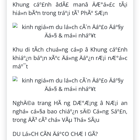
Khung cáº£nh âdÃ£ manâ ÄÆ°á»£c tÃ¡i
hiá»n bÃªn trong tráº¡i tÃ¹ PhÃº SÆ¡n
Khu di tÃ­ch chuá»ng cá»p â Khung cáº£nh
khiáº¿n báº¡n xÃºc Äá»ng Äáº¿n rÆ¡i nÆ°á»c
máº¯t
NghÄ©a trang HÃ ng DÆ°Æ¡ng â NÆ¡i an
nghá» cá»§a bao chiáº¿n sÄ© Cá»ng Sáº£n,
trong ÄÃ³ cÃ³ chá» VÃµ Thá» SÃ¡u
DU Lá»CH CÃN Äáº¢O CHÆ I GÃ?