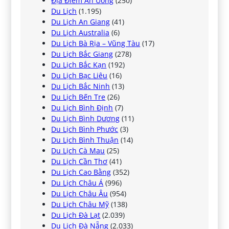
Địa Điểm Ăn Uống
(250)
Du Lịch
(1.195)
Du Lịch An Giang
(41)
Du Lịch Australia
(6)
Du Lịch Bà Rịa – Vũng Tàu
(17)
Du Lịch Bắc Giang
(278)
Du Lịch Bắc Kạn
(192)
Du Lịch Bạc Liêu
(16)
Du Lịch Bắc Ninh
(13)
Du Lịch Bến Tre
(26)
Du Lịch Bình Định
(7)
Du Lịch Bình Dương
(11)
Du Lịch Bình Phước
(3)
Du Lịch Bình Thuận
(14)
Du Lịch Cà Mau
(25)
Du Lịch Cần Thơ
(41)
Du Lịch Cao Bằng
(352)
Du Lịch Châu Á
(996)
Du Lịch Châu Âu
(954)
Du Lịch Châu Mỹ
(138)
Du Lịch Đà Lạt
(2.039)
Du Lịch Đà Nẵng
(2.033)