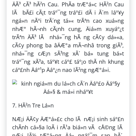
ÄÃ³ cÃ³ hÃ²n Cau. PhÃ­a trÆ°á»c HÃ²n Cau
lÃ bÃ£i cÃ¡t tráº¯ng tráº£i dÃ i Ã´m láº¥y
ngá»n nÃºi trÃ´ng tá»« trÃªn cao xuá»ng
nhÆ° hÃ¬nh cÃ¡nh cung, Äiá»m xuyáº¿t
trÃªn ÄÃ³ lÃ nhá»¯ng hÃ ng cÃ¢y dá»«a,
cÃ¢y phong ba âÄÆ°a mÃ¬nhâ trong giÃ³,
nhá»¯ng cÆ¡n sÃ³ng xÃ´ bá» tung bá»t
tráº¯ng xÃ³a, táº¥t cáº£ táº¡o thÃ nh khung
cáº£nh Äáº¹p Äáº¿n nao lÃ²ng ngÆ°á»i.
7. HÃ²n Tre Lá»n
NÆ¡i ÄÃ¢y ÄÆ°á»£c cho lÃ nÆ¡i sinh sáº£n
chÃ­nh cá»§a loÃ i rÃ¹a biá»n vÃ cÅ©ng lÃ
nÆ¡i lÃ½ tÆ°á»ng Äá» ngáº¯m san hÃ´.