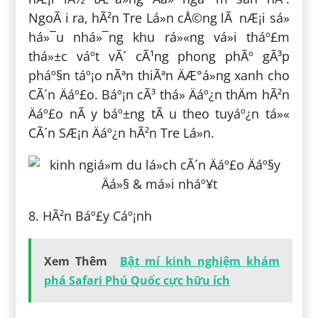
NgoÃ i ra, hÃ²n Tre Lá»n cÅ©ng lÃ nÆ¡i sá»
há»¯u nhá»¯ng khu rá»«ng vá»i tháº£m
thá»±c váº­t vÃ´ cÃ¹ng phong phÃº gÃ³p
pháº§n táº¡o nÃªn thiÃªn ÄÆ°á»ng xanh cho
CÃ´n Äáº£o. Báº¡n cÃ³ thá» Äáº¿n thÄm hÃ²n
Äáº£o nÃ y báº±ng tÃ u theo tuyáº¿n tá»«
CÃ´n SÆ¡n Äáº¿n hÃ²n Tre Lá»n.
8. HÃ²n Báº£y Cáº¡nh
Xem Thêm
Bật mí kinh nghiệm khám
phá Safari Phú Quốc cực hữu ích