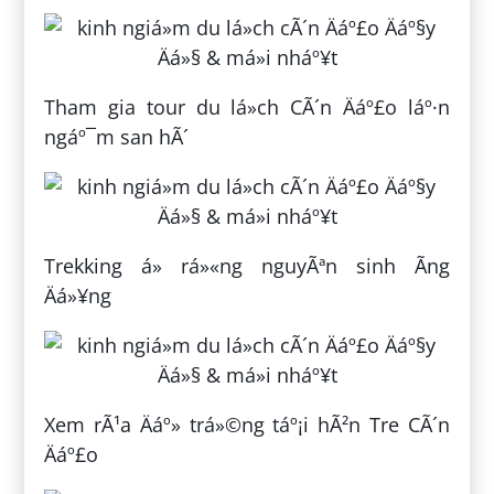
Tham gia tour du lá»ch CÃ´n Äáº£o láº·n
ngáº¯m san hÃ´
Trekking á» rá»«ng nguyÃªn sinh Ãng
Äá»¥ng
Xem rÃ¹a Äáº» trá»©ng táº¡i hÃ²n Tre CÃ´n
Äáº£o