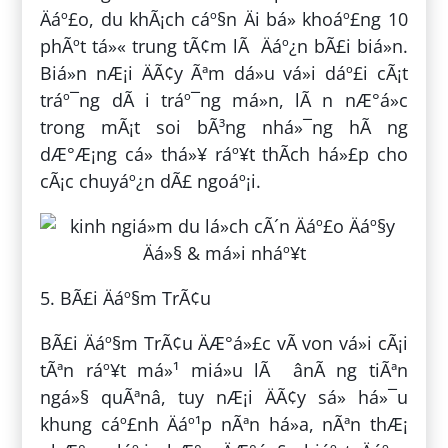
Äáº£o, du khÃ¡ch cáº§n Äi bá» khoáº£ng 10
phÃºt tá»« trung tÃ¢m lÃ Äáº¿n bÃ£i biá»n.
Biá»n nÆ¡i ÄÃ¢y Ãªm dá»u vá»i dáº£i cÃ¡t
tráº¯ng dÃ i tráº¯ng má»n, lÃ n nÆ°á»c
trong mÃ¡t soi bÃ³ng nhá»¯ng hÃ ng
dÆ°Æ¡ng cá» thá»¥ ráº¥t thÃ­ch há»£p cho
cÃ¡c chuyáº¿n dÃ£ ngoáº¡i.
5. BÃ£i Äáº§m TrÃ¢u
BÃ£i Äáº§m TrÃ¢u ÄÆ°á»£c vÃ­ von vá»i cÃ¡i
tÃªn ráº¥t má»¹ miá»u lÃ ânÃ ng tiÃªn
ngá»§ quÃªnâ, tuy nÆ¡i ÄÃ¢y sá» há»¯u
khung cáº£nh Äáº¹p nÃªn há»a, nÃªn thÆ¡