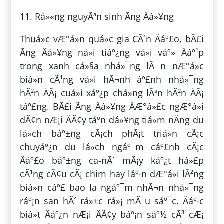
11. Rá»«ng nguyÃªn sinh Ãng Äá»¥ng
Thuá»c vÆ°á»n quá»c gia CÃ´n Äáº£o, bÃ£i
Ãng Äá»¥ng ná»i tiáº¿ng vá»i váº» Äáº¹p
trong xanh cá»§a nhá»¯ng lÃ n nÆ°á»c
biá»n cÃ¹ng vá»i hÃ¬nh áº£nh nhá»¯ng
hÃ²n ÄÃ¡ cuá»i xáº¿p chá»ng lÃªn hÃ²n ÄÃ¡
táº£ng. BÃ£i Ãng Äá»¥ng ÄÆ°á»£c ngÆ°á»i
dÃ¢n nÆ¡i ÄÃ¢y táº­n dá»¥ng tiá»m nÄng du
lá»ch báº±ng cÃ¡ch phÃ¡t triá»n cÃ¡c
chuyáº¿n du lá»ch ngáº¯m cáº£nh cÃ¡c
Äáº£o báº±ng ca-nÃ´ mÃ¡y káº¿t há»£p
cÃ¹ng cÃ¢u cÃ¡ chim hay láº·n dÆ°á»i lÃ²ng
biá»n cáº£ bao la ngáº¯m nhÃ¬n nhá»¯ng
ráº¡n san hÃ´ rá»±c rá»¡ mÃ u sáº¯c. Äáº·c
biá»t Äáº¿n nÆ¡i ÄÃ¢y báº¡n sáº½ cÃ³ cÆ¡