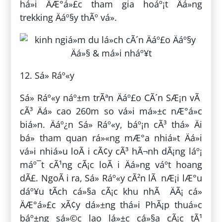
há»i ÄÆ°á»£c tham gia hoáº¡t Äá»ng
trekking Äáº§y thÃº vá».
12. Sá» Ráº«y
Sá» Ráº«y náº±m trÃªn Äáº£o CÃ´n SÆ¡n vÃ
cÃ³ Äá» cao 260m so vá»i má»±c nÆ°á»c
biá»n. Äáº¿n Sá» Ráº«y, báº¡n cÃ³ thá» Äi
bá» tham quan rá»«ng mÆ°a nhiá»t Äá»i
vá»i nhiá»u loÃ i cÃ¢y cÃ³ hÃ¬nh dÃ¡ng láº¡
máº¯t cÃ¹ng cÃ¡c loÃ i Äá»ng váº­t hoang
dÃ£. NgoÃ i ra, Sá» Ráº«y cÃ²n lÃ nÆ¡i lÆ°u
dáº¥u tÃ­ch cá»§a cÃ¡c khu nhÃ ÄÃ¡ cá»
ÄÆ°á»£c xÃ¢y dá»±ng thá»i PhÃ¡p thuá»c
báº±ng sá»©c lao lá»±c cá»§a cÃ¡c tÃ¹