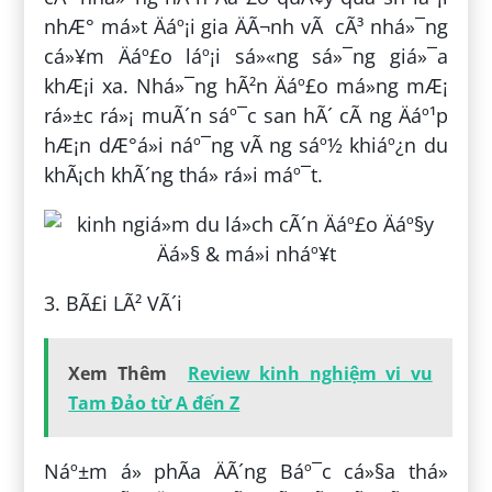
nhÆ° má»t Äáº¡i gia ÄÃ¬nh vÃ cÃ³ nhá»¯ng
cá»¥m Äáº£o láº¡i sá»«ng sá»¯ng giá»¯a
khÆ¡i xa. Nhá»¯ng hÃ²n Äáº£o má»ng mÆ¡
rá»±c rá»¡ muÃ´n sáº¯c san hÃ´ cÃ ng Äáº¹p
hÆ¡n dÆ°á»i náº¯ng vÃ ng sáº½ khiáº¿n du
khÃ¡ch khÃ´ng thá» rá»i máº¯t.
3. BÃ£i LÃ² VÃ´i
Xem Thêm
Review kinh nghiệm vi vu
Tam Đảo từ A đến Z
Náº±m á» phÃ­a ÄÃ´ng Báº¯c cá»§a thá»