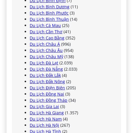
Du Lịch Bình Định
(7)
Du Lịch Bình Dương
(11)
Du Lịch Bình Phước
(3)
Du Lịch Bình Thuận
(14)
Du Lịch Cà Mau
(25)
Du Lịch Cần Thơ
(41)
Du Lịch Cao Bằng
(352)
Du Lịch Châu Á
(996)
Du Lịch Châu Âu
(954)
Du Lịch Châu Mỹ
(138)
Du Lịch Đà Lạt
(2.039)
Du Lịch Đà Nẵng
(2.033)
Du Lịch Đắk Lắk
(4)
Du Lịch Đắk Nông
(2)
Du Lịch Điện Biên
(205)
Du Lịch Đồng Nai
(3)
Du Lịch Đồng Tháp
(34)
Du Lịch Gia Lai
(3)
Du Lịch Hà Giang
(1.357)
Du Lịch Hà Nam
(4)
Du Lịch Hà Nội
(267)
Du Lịch Hà Tĩnh
(2)