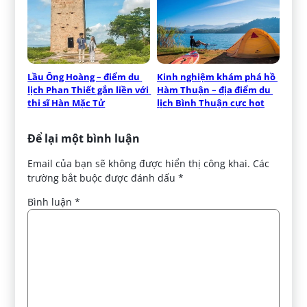
Lầu Ông Hoàng – điểm du 
Kinh nghiệm khám phá hồ 
lịch Phan Thiết gắn liền với 
Hàm Thuận – địa điểm du 
thi sĩ Hàn Mặc Tử
lịch Bình Thuận cực hot
Để lại một bình luận
Email của bạn sẽ không được hiển thị công khai.
Các
trường bắt buộc được đánh dấu
*
Bình luận
*