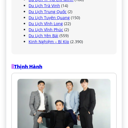
Du Lịch Trà Vinh
(14)
Du Lịch Trung Quốc
(2)
Du Lịch Tuyên Quang
(150)
Du Lịch Vĩnh Long
(22)
Du Lịch Vĩnh Phúc
(2)
Du Lịch Yên Bái
(559)
Kinh Nghiệm – Bí Kíp
(2.390)
Thịnh Hành