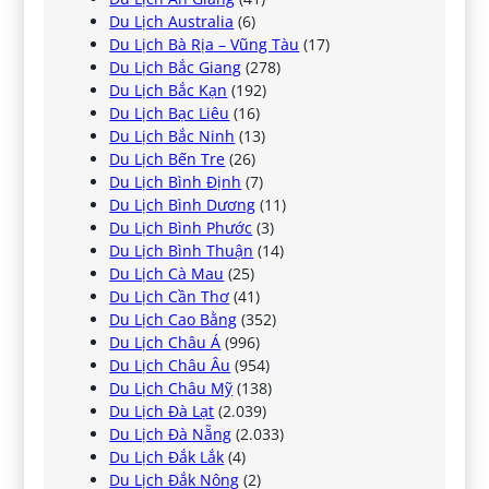
Du Lịch Australia
(6)
Du Lịch Bà Rịa – Vũng Tàu
(17)
Du Lịch Bắc Giang
(278)
Du Lịch Bắc Kạn
(192)
Du Lịch Bạc Liêu
(16)
Du Lịch Bắc Ninh
(13)
Du Lịch Bến Tre
(26)
Du Lịch Bình Định
(7)
Du Lịch Bình Dương
(11)
Du Lịch Bình Phước
(3)
Du Lịch Bình Thuận
(14)
Du Lịch Cà Mau
(25)
Du Lịch Cần Thơ
(41)
Du Lịch Cao Bằng
(352)
Du Lịch Châu Á
(996)
Du Lịch Châu Âu
(954)
Du Lịch Châu Mỹ
(138)
Du Lịch Đà Lạt
(2.039)
Du Lịch Đà Nẵng
(2.033)
Du Lịch Đắk Lắk
(4)
Du Lịch Đắk Nông
(2)