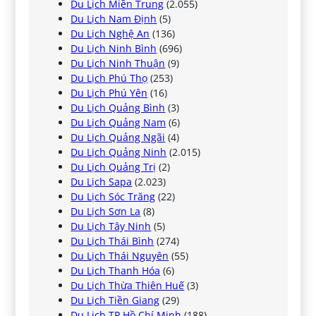
Du Lịch Miền Trung
(2.055)
Du Lịch Nam Định
(5)
Du Lịch Nghệ An
(136)
Du Lịch Ninh Bình
(696)
Du Lịch Ninh Thuận
(9)
Du Lịch Phú Thọ
(253)
Du Lịch Phú Yên
(16)
Du Lịch Quảng Bình
(3)
Du Lịch Quảng Nam
(6)
Du Lịch Quảng Ngãi
(4)
Du Lịch Quảng Ninh
(2.015)
Du Lịch Quảng Trị
(2)
Du Lịch Sapa
(2.023)
Du Lịch Sóc Trăng
(22)
Du Lịch Sơn La
(8)
Du Lịch Tây Ninh
(5)
Du Lịch Thái Bình
(274)
Du Lịch Thái Nguyên
(55)
Du Lịch Thanh Hóa
(6)
Du Lịch Thừa Thiên Huế
(3)
Du Lịch Tiền Giang
(29)
Du Lịch TP Hồ Chí Minh
(188)