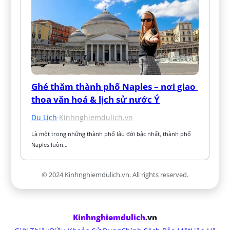
Ghé thăm thành phố Naples – nơi giao 
thoa văn hoá & lịch sử nước Ý
Du Lịch
·
Kinhnghiemdulich.vn
Là một trong những thành phố lâu đời bậc nhất, thành phố 
Naples luôn…
© 2024 Kinhnghiemdulich.vn. All rights reserved.
Kinhnghiemdulich
.vn