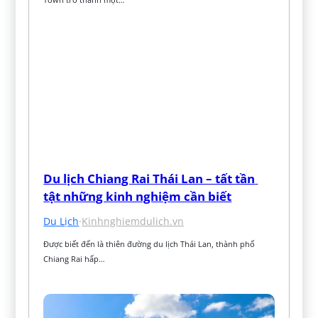
Du lịch Chiang Rai Thái Lan – tất tần 
tật những kinh nghiệm cần biết
Du Lịch
·
Kinhnghiemdulich.vn
Được biết đến là thiên đường du lịch Thái Lan, thành phố 
Chiang Rai hấp…