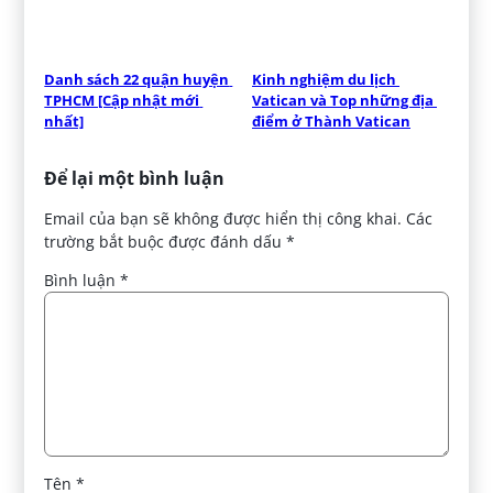
Danh sách 22 quận huyện 
Kinh nghiệm du lịch 
TPHCM [Cập nhật mới 
Vatican và Top những địa 
nhất]
điểm ở Thành Vatican
Để lại một bình luận
Email của bạn sẽ không được hiển thị công khai.
Các
trường bắt buộc được đánh dấu
*
Bình luận
*
Tên
*