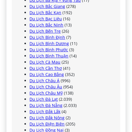
Du Lịch Bà Rịa – Vũng Tàu
(17)
Du Lịch Bắc Giang
(278)
Du Lịch Bắc Kạn
(192)
Du Lịch Bạc Liêu
(16)
Du Lịch Bắc Ninh
(13)
Du Lịch Bến Tre
(26)
Du Lịch Bình Định
(7)
Du Lịch Bình Dương
(11)
Du Lịch Bình Phước
(3)
Du Lịch Bình Thuận
(14)
Du Lịch Cà Mau
(25)
Du Lịch Cần Thơ
(41)
Du Lịch Cao Bằng
(352)
Du Lịch Châu Á
(996)
Du Lịch Châu Âu
(954)
Du Lịch Châu Mỹ
(138)
Du Lịch Đà Lạt
(2.039)
Du Lịch Đà Nẵng
(2.033)
Du Lịch Đắk Lắk
(4)
Du Lịch Đắk Nông
(2)
Du Lịch Điện Biên
(205)
Du Lịch Đồng Nai
(3)