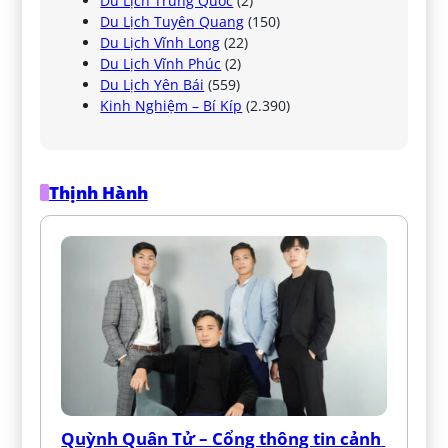
Du Lịch Trung Quốc
(2)
Du Lịch Tuyên Quang
(150)
Du Lịch Vĩnh Long
(22)
Du Lịch Vĩnh Phúc
(2)
Du Lịch Yên Bái
(559)
Kinh Nghiệm – Bí Kíp
(2.390)
Thịnh Hành
Quỳnh Quân Tử – Cổng thông tin cảnh 