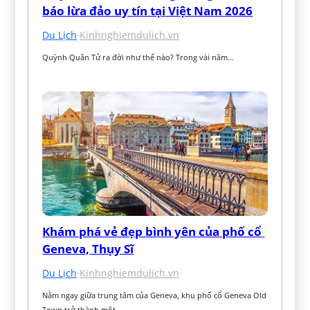
báo lừa đảo uy tín tại Việt Nam 2026
Du Lịch
·
Kinhnghiemdulich.vn
Quỳnh Quân Tử ra đời như thế nào? Trong vài năm…
Khám phá vẻ đẹp bình yên của phố cổ 
Geneva, Thụy Sĩ
Du Lịch
·
Kinhnghiemdulich.vn
Nằm ngay giữa trung tâm của Geneva, khu phố cổ Geneva Old 
Town trở thành một…