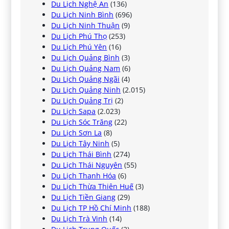
Du Lịch Nghệ An
(136)
Du Lịch Ninh Bình
(696)
Du Lịch Ninh Thuận
(9)
Du Lịch Phú Thọ
(253)
Du Lịch Phú Yên
(16)
Du Lịch Quảng Bình
(3)
Du Lịch Quảng Nam
(6)
Du Lịch Quảng Ngãi
(4)
Du Lịch Quảng Ninh
(2.015)
Du Lịch Quảng Trị
(2)
Du Lịch Sapa
(2.023)
Du Lịch Sóc Trăng
(22)
Du Lịch Sơn La
(8)
Du Lịch Tây Ninh
(5)
Du Lịch Thái Bình
(274)
Du Lịch Thái Nguyên
(55)
Du Lịch Thanh Hóa
(6)
Du Lịch Thừa Thiên Huế
(3)
Du Lịch Tiền Giang
(29)
Du Lịch TP Hồ Chí Minh
(188)
Du Lịch Trà Vinh
(14)