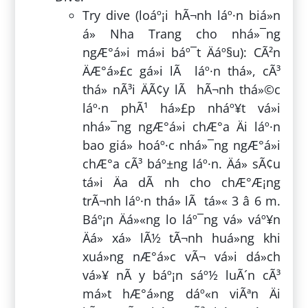
Try dive (loáº¡i hÃ¬nh láº·n biá»n
á» Nha Trang cho nhá»¯ng
ngÆ°á»i má»i báº¯t Äáº§u): CÃ²n
ÄÆ°á»£c gá»i lÃ láº·n thá»­, cÃ³
thá» nÃ³i ÄÃ¢y lÃ hÃ¬nh thá»©c
láº·n phÃ¹ há»£p nháº¥t vá»i
nhá»¯ng ngÆ°á»i chÆ°a Äi láº·n
bao giá» hoáº·c nhá»¯ng ngÆ°á»i
chÆ°a cÃ³ báº±ng láº·n. Äá» sÃ¢u
tá»i Äa dÃ nh cho chÆ°Æ¡ng
trÃ¬nh láº·n thá»­ lÃ tá»« 3 â 6 m.
Báº¡n Äá»«ng lo láº¯ng vá» váº¥n
Äá» xá»­ lÃ½ tÃ¬nh huá»ng khi
xuá»ng nÆ°á»c vÃ¬ vá»i dá»ch
vá»¥ nÃ y báº¡n sáº½ luÃ´n cÃ³
má»t hÆ°á»ng dáº«n viÃªn Äi