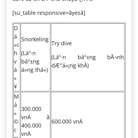
[su_table responsive=âyesâ]
D
á
Snorkeling
Try dive
»c
h
(Láº·n
(Láº·n báº±ng bÃ¬nh
v
báº±ng
dÆ°á»¡ng khÃ­)
á
á»ng thá»)
»
¥
M
á
300.000
»
vnÄ â
©
600.000 vnÄ
400.000
c
vnÄ