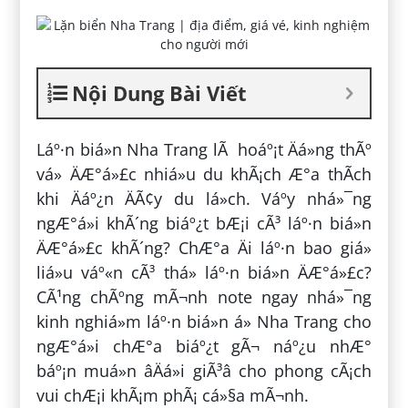
Nội Dung Bài Viết
Láº·n biá»n Nha Trang lÃ hoáº¡t Äá»ng thÃº
vá» ÄÆ°á»£c nhiá»u du khÃ¡ch Æ°a thÃ­ch
khi Äáº¿n ÄÃ¢y du lá»ch. Váº­y nhá»¯ng
ngÆ°á»i khÃ´ng biáº¿t bÆ¡i cÃ³ láº·n biá»n
ÄÆ°á»£c khÃ´ng? ChÆ°a Äi láº·n bao giá»
liá»u váº«n cÃ³ thá» láº·n biá»n ÄÆ°á»£c?
CÃ¹ng chÃºng mÃ¬nh note ngay nhá»¯ng
kinh nghiá»m láº·n biá»n á» Nha Trang cho
ngÆ°á»i chÆ°a biáº¿t gÃ¬ náº¿u nhÆ°
báº¡n muá»n âÄá»i giÃ³â cho phong cÃ¡ch
vui chÆ¡i khÃ¡m phÃ¡ cá»§a mÃ¬nh.