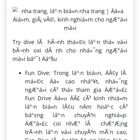
Try dive lÃ hÃ¬nh thá»©c láº·n thá»­ vá»i
bÃ¬nh oxi dÃ nh cho nhá»¯ng ngÆ°á»i
má»i báº¯t Äáº§u
Fun Dive: Trong láº·n biá»n, ÄÃ¢y lÃ
má»©c Äá» cao nháº¥t, nhá»¯ng
ngÆ°á»i cÃ³ thá» tham gia ÄÆ°á»£c
Fun Drive Äá»u ÄÃ£ cÃ³ kinh nhiá»m
láº·n biá»n lÃ¢u nÄm hoáº·c cÃ³
báº±ng láº·n chuyÃªn nghiá»p.
ÄÆ°á»£c coi nhÆ° lÃ chÆ°Æ¡ng
trÃ¬nh láº·n vá»i chuyÃªn mÃ´n cao,