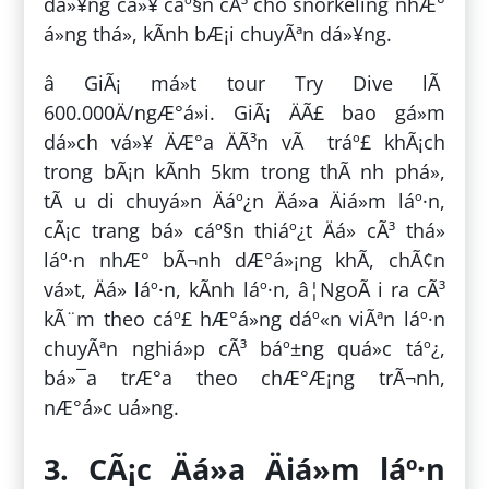
dá»¥ng cá»¥ cáº§n cÃ³ cho snorkeling nhÆ°
á»ng thá», kÃ­nh bÆ¡i chuyÃªn dá»¥ng.
â GiÃ¡ má»t tour Try Dive lÃ
600.000Ä/ngÆ°á»i. GiÃ¡ ÄÃ£ bao gá»m
dá»ch vá»¥ ÄÆ°a ÄÃ³n vÃ tráº£ khÃ¡ch
trong bÃ¡n kÃ­nh 5km trong thÃ nh phá»,
tÃ u di chuyá»n Äáº¿n Äá»a Äiá»m láº·n,
cÃ¡c trang bá» cáº§n thiáº¿t Äá» cÃ³ thá»
láº·n nhÆ° bÃ¬nh dÆ°á»¡ng khÃ­, chÃ¢n
vá»t, Äá» láº·n, kÃ­nh láº·n, â¦NgoÃ i ra cÃ³
kÃ¨m theo cáº£ hÆ°á»ng dáº«n viÃªn láº·n
chuyÃªn nghiá»p cÃ³ báº±ng quá»c táº¿,
bá»¯a trÆ°a theo chÆ°Æ¡ng trÃ¬nh,
nÆ°á»c uá»ng.
3. CÃ¡c Äá»a Äiá»m láº·n