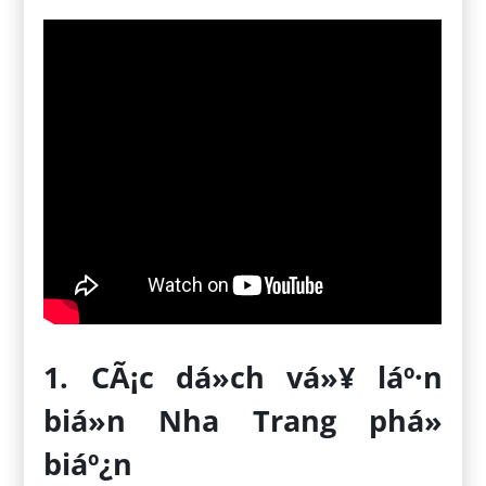
1. CÃ¡c dá»ch vá»¥ láº·n
biá»n Nha Trang phá»
biáº¿n