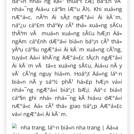
dáº«n nhá»¯ng ká»¹ thuáº­t cÆ¡ báº£n vÃ
nhá»¯ng Äiá»u cáº§n lÆ°u Ã½. Khi xuá»ng
nÆ°á»c, nÃªn Äi sÃ¡t ngÆ°á»i Äi kÃ¨m,
náº¿u cáº£m tháº¥y cÃ³ thá» xuá»ng sÃ¢u
thÃªm vÃ muá»n xuá»ng sÃ¢u hÆ¡n Äá»
ngÄm cáº£nh dÆ°á»i biá»n báº¡n cÃ³ thá»
yÃªu cáº§u ngÆ°á»i Äi kÃ¨m xuá»ng cÃ¹ng,
tuyá»t Äá»i khÃ´ng ÄÆ°á»£c tÃ¡ch ngÆ°á»i
Äi kÃ¨m vÃ tá»± xuá»ng sÃ¢u, Äiá»u nÃ y
vÃ´ cÃ¹ng nguy hiá»m. Hoáº¡t Äá»ng láº·n
biá»n nÃ y sáº½ phÃ¹ há»£p hÆ¡n vá»i
nhá»¯ng ngÆ°á»i biáº¿t bÆ¡i. Äáº·c biá»t
cáº§n ghi nhá» nhá»¯ng kÃ­ hiá»u dÆ°á»i
nÆ°á»c Äá» cÃ³ thá» giao tiáº¿p ÄÆ°á»£c
vá»i ngÆ°á»i Äi kÃ¨m.