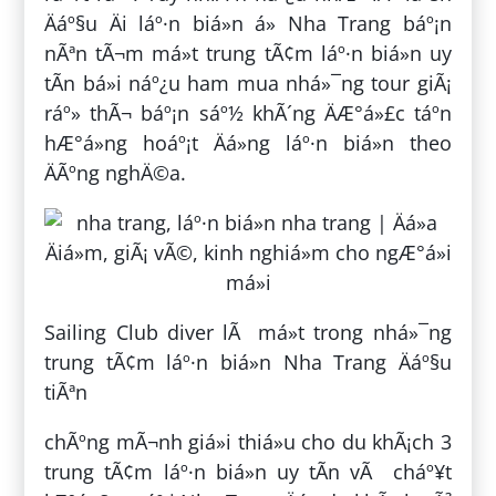
Äáº§u Äi láº·n biá»n á» Nha Trang báº¡n
nÃªn tÃ¬m má»t trung tÃ¢m láº·n biá»n uy
tÃ­n bá»i náº¿u ham mua nhá»¯ng tour giÃ¡
ráº» thÃ¬ báº¡n sáº½ khÃ´ng ÄÆ°á»£c táº­n
hÆ°á»ng hoáº¡t Äá»ng láº·n biá»n theo
ÄÃºng nghÄ©a.
Sailing Club diver lÃ má»t trong nhá»¯ng
trung tÃ¢m láº·n biá»n Nha Trang Äáº§u
tiÃªn
chÃºng mÃ¬nh giá»i thiá»u cho du khÃ¡ch 3
trung tÃ¢m láº·n biá»n uy tÃ­n vÃ cháº¥t