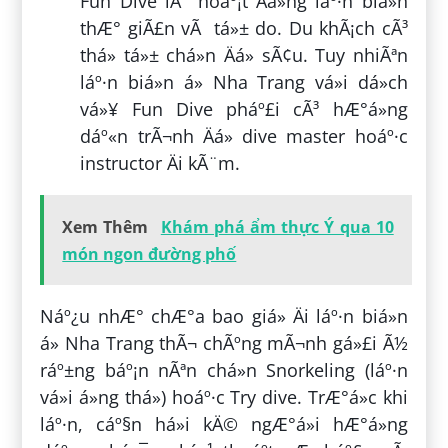
Fun Dive lÃ hoáº¡t Äá»ng láº·n biá»n
thÆ° giÃ£n vÃ tá»± do. Du khÃ¡ch cÃ³
thá» tá»± chá»n Äá» sÃ¢u. Tuy nhiÃªn
láº·n biá»n á» Nha Trang vá»i dá»ch
vá»¥ Fun Dive pháº£i cÃ³ hÆ°á»ng
dáº«n trÃ¬nh Äá» dive master hoáº·c
instructor Äi kÃ¨m.
Xem Thêm
Khám phá ẩm thực Ý qua 10
món ngon đường phố
Náº¿u nhÆ° chÆ°a bao giá» Äi láº·n biá»n
á» Nha Trang thÃ¬ chÃºng mÃ¬nh gá»£i Ã½
ráº±ng báº¡n nÃªn chá»n Snorkeling (láº·n
vá»i á»ng thá») hoáº·c Try dive. TrÆ°á»c khi
láº·n, cáº§n há»i kÄ© ngÆ°á»i hÆ°á»ng