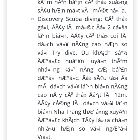
kÃ¨m nÃªn báº¡n cÃ³ thá» xuá»ng
sÃ¢u hÆ¡n má»t vÃ i mÃ©t ná»¯a.
Discovery Scuba diving: CÃ³ thá»
gá»i, ÄÃ¢y lÃ má»©c Äá» 2 cá»§a
láº·n biá»n. ÄÃ¢y cÃ³ thá» coi lÃ
dá»ch vá»¥ nÃ¢ng cao hÆ¡n so
vá»i Try dive. Du khÃ¡ch sáº½
ÄÆ°á»£c huáº¥n luyá»n thÃªm
nhá»¯ng ká»¹ nÄng cÆ¡ báº£n
dÆ°á»i nÆ°á»c. Äá» sÃ¢u tá»i Äa
mÃ dá»ch vá»¥ láº·n biá»n nÃ¢ng
cao nÃ y cÃ³ thá» Äáº¡t lÃ 12m.
ÄÃ¢y cÅ©ng lÃ dá»ch vá»¥ láº·n
biá»n Nha Trang thÆ°á»ng xuyÃªn
ÄÆ°á»£c khÃ¡ch TÃ¢y lá»±a chá»n
nhiá»u hÆ¡n so vá»i ngÆ°á»i
Viá»t.