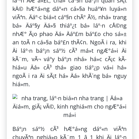
láº·n ÄÆ°á»£c, chá» cáº§n báº¡n quan sÃ¡t
kÄ© hÆ°á»ng dáº«n cá»§a huáº¥n luyá»n
viÃªn. Äáº·c biá»t cáº§n chÃº Ã½, nhá» trang
bá» Äáº§y Äá»§ thiáº¿t bá» láº·n cÅ©ng
nhÆ° Ã¡o phao Äá» Äáº£m báº£o cho sá»±
an toÃ n cá»§a báº£n thÃ¢n. NgoÃ i ra, khi
Äi láº·n báº¡n sáº½ cÃ³ má»t ngÆ°á»i Äi
kÃ¨m, vÃ¬ váº­y báº¡n nhá» há»c cÃ¡c kÃ­
hiá»u Äá» cÃ³ thá» giao tiáº¿p vá»i há»
ngoÃ i ra Äi sÃ¡t há» Äá» khÃ´ng bá» nguy
hiá»m.
Báº¡n sáº½ cÃ³ hÆ°á»ng dáº«n viÃªn
chuyÃªn nghiá»p kÃ¨m 1 â 1 khi Äi láº·n