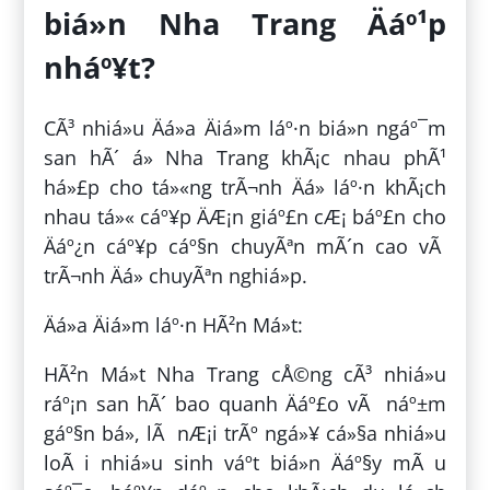
biá»n Nha Trang Äáº¹p
nháº¥t?
CÃ³ nhiá»u Äá»a Äiá»m láº·n biá»n ngáº¯m
san hÃ´ á» Nha Trang khÃ¡c nhau phÃ¹
há»£p cho tá»«ng trÃ¬nh Äá» láº·n khÃ¡ch
nhau tá»« cáº¥p ÄÆ¡n giáº£n cÆ¡ báº£n cho
Äáº¿n cáº¥p cáº§n chuyÃªn mÃ´n cao vÃ
trÃ¬nh Äá» chuyÃªn nghiá»p.
Äá»a Äiá»m láº·n HÃ²n Má»t:
HÃ²n Má»t Nha Trang cÅ©ng cÃ³ nhiá»u
ráº¡n san hÃ´ bao quanh Äáº£o vÃ náº±m
gáº§n bá», lÃ nÆ¡i trÃº ngá»¥ cá»§a nhiá»u
loÃ i nhiá»u sinh váº­t biá»n Äáº§y mÃ u