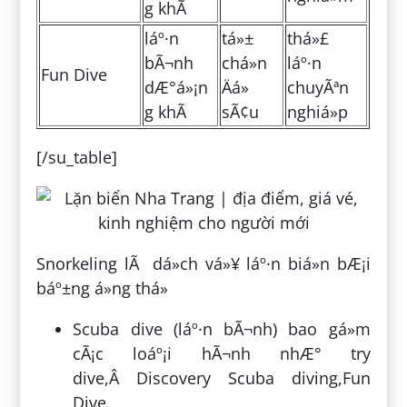
g khÃ­
láº·n
tá»±
thá»£
bÃ¬nh
chá»n
láº·n
Fun Dive
dÆ°á»¡n
Äá»
chuyÃªn
g khÃ­
sÃ¢u
nghiá»p
[/su_table]
Snorkeling lÃ dá»ch vá»¥ láº·n biá»n bÆ¡i
báº±ng á»ng thá»
Scuba dive (láº·n bÃ¬nh) bao gá»m
cÃ¡c loáº¡i hÃ¬nh nhÆ° try
dive,Â Discovery Scuba diving,Fun
Dive.