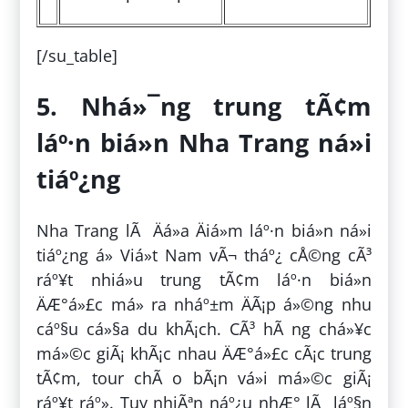
[/su_table]
5. Nhá»¯ng trung tÃ¢m
láº·n biá»n Nha Trang ná»i
tiáº¿ng
Nha Trang lÃ Äá»a Äiá»m láº·n biá»n ná»i
tiáº¿ng á» Viá»t Nam vÃ¬ tháº¿ cÅ©ng cÃ³
ráº¥t nhiá»u trung tÃ¢m láº·n biá»n
ÄÆ°á»£c má» ra nháº±m ÄÃ¡p á»©ng nhu
cáº§u cá»§a du khÃ¡ch. CÃ³ hÃ ng chá»¥c
má»©c giÃ¡ khÃ¡c nhau ÄÆ°á»£c cÃ¡c trung
tÃ¢m, tour chÃ o bÃ¡n vá»i má»©c giÃ¡
ráº¥t ráº». Tuy nhiÃªn náº¿u nhÆ° lÃ láº§n