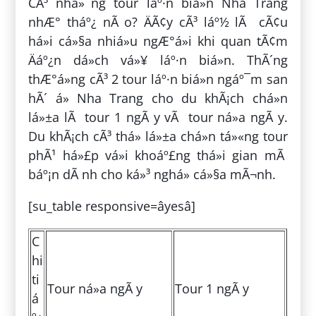
CÃ³ nhá»¯ng tour láº·n biá»n Nha Trang
nhÆ° tháº¿ nÃ o? ÄÃ¢y cÃ³ láº½ lÃ cÃ¢u
há»i cá»§a nhiá»u ngÆ°á»i khi quan tÃ¢m
Äáº¿n dá»ch vá»¥ láº·n biá»n. ThÃ´ng
thÆ°á»ng cÃ³ 2 tour láº·n biá»n ngáº¯m san
hÃ´ á» Nha Trang cho du khÃ¡ch chá»n
lá»±a lÃ tour 1 ngÃ y vÃ tour ná»­a ngÃ y.
Du khÃ¡ch cÃ³ thá» lá»±a chá»n tá»«ng tour
phÃ¹ há»£p vá»i khoáº£ng thá»i gian mÃ
báº¡n dÃ nh cho ká»³ nghá» cá»§a mÃ¬nh.
[su_table responsive=âyesâ]
C
hi
ti
Tour ná»­a ngÃ y
Tour 1 ngÃ y
á