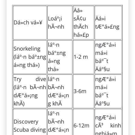
Äá»
Loáº¡i
sÃ¢u
Äá»i
Dá»ch vá»¥
hÃ¬nh
thÃ­ch
tÆ°á»£ng
há»£p
láº·n
ngÆ°á»i
Snorkeling
báº±ng
má»i
(láº·n báº±ng
1-2 m
á»ng
báº¯t
á»ng thá»)
thá»
Äáº§u
Try dive
láº·n
ngÆ°á»i
(láº·n bÃ¬nh
bÃ¬nh
má»i
3-6m
dÆ°á»¡ng
dÆ°á»¡n
báº¯t
khÃ­)
g khÃ­
Äáº§u
láº·n
ngÆ°á»i
Discovery
bÃ¬nh
6-12m
cÃ³ kinh
Scuba diving
dÆ°á»¡n
nghiá»m