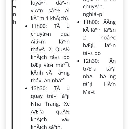
luyá»n dáº«n
¬
chuyÃªn
viÃªn sáº½ Äi
n
nghiá»p
kÃ¨m 1 khÃ¡ch).
h
11h00: ÄÄng
11h00: TÃ u
kÃ­ láº·n láº§n
chuyá»n qua
2 hoáº·c
Äiá»m láº·n
bÆ¡i, láº·n
thá»© 2. QuÃ½
tá»± do
khÃ¡ch tá»± do
12h30: Än
bÆ¡i vá»i máº¯t
trÆ°a táº¡i
kÃ­nh vÃ á»ng
nhÃ hÃ ng
thá». Än nháº¹
táº¡i HÃ²n
13h30: TÃ u
Má»t
quay trá» láº¡i
Nha Trang. Xe
ÄÆ°a quÃ½
khÃ¡ch vá»
khÃ¡ch sáº¡n.