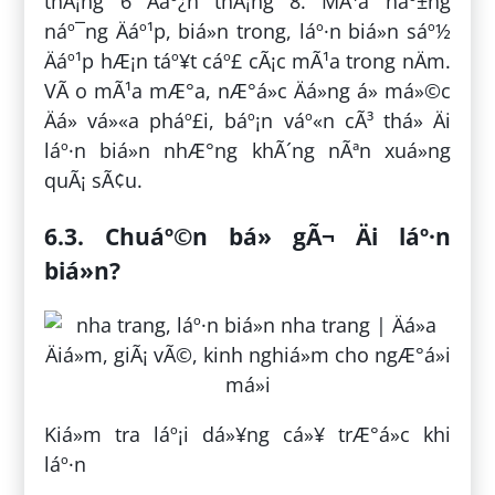
thÃ¡ng 6 Äáº¿n thÃ¡ng 8. MÃ¹a náº±ng
náº¯ng Äáº¹p, biá»n trong, láº·n biá»n sáº½
Äáº¹p hÆ¡n táº¥t cáº£ cÃ¡c mÃ¹a trong nÄm.
VÃ o mÃ¹a mÆ°a, nÆ°á»c Äá»ng á» má»©c
Äá» vá»«a pháº£i, báº¡n váº«n cÃ³ thá» Äi
láº·n biá»n nhÆ°ng khÃ´ng nÃªn xuá»ng
quÃ¡ sÃ¢u.
6.3. Chuáº©n bá» gÃ¬ Äi láº·n
biá»n?
Kiá»m tra láº¡i dá»¥ng cá»¥ trÆ°á»c khi
láº·n