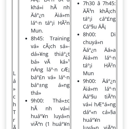
7h30 â 7h45:
khá»i hÃ nh
ÄÃ³n khÃ¡ch
Äáº¿n Äiá»m
táº¡i cáº£ng
láº·n táº¡i HÃ²n
Cáº§u ÄÃ¡
Mun.
8h00: Di
8h45: Training
chuyá»n
vá» cÃ¡ch sá»­
Äáº¿n Äá»a
dá»¥ng thiáº¿t
Äiá»m láº·n
bá» vÃ ká»¹
táº¡i HÃ²n
nÄng láº·n cÆ¡
L
Mun
báº£n vá» láº·n
á
9h00: Äáº¿n
báº±ng á»ng
»
Äiá»m láº·n
thá»
c
Äáº§u tiÃªn
9h00: Thá»±c
h
vá»i hÆ°á»ng
hÃ nh vá»i
T
dáº«n cá»§a
huáº¥n luyá»n
r
huáº¥n
viÃªn (1 huáº¥n
Ã
luyá»n viÃªn