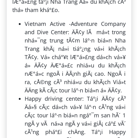
lÆ°á»£ng táº¡i Nha Trang Äá» du khÃ¡ch cÃ³
thá» tham kháº£o.
Vietnam Active -Adventure Company
and Dive Center: ÄÃ¢y lÃ má»t trong
nhá»¯ng trung tÃ¢m láº·n biá»n Nha
Trang khÃ¡ ná»i tiáº¿ng vá»i khÃ¡ch
TÃ¢y. Vá» cháº¥t lÆ°á»£ng dá»ch vá»¥
á» ÄÃ¢y ÄÆ°á»£c nhiá»u du khÃ¡ch
nÆ°á»c ngoÃ i ÄÃ¡nh giÃ¡ cao. NgoÃ i
ra, cÅ©ng cÃ³ nhiá»u du khÃ¡ch Viá»t
ÄÄng kÃ­ cÃ¡c tour láº·n biá»n á» ÄÃ¢y.
Happy driving center: Táº¡i ÄÃ¢y cÃ³
Äá»§ cÃ¡c dá»ch vá»¥ láº·n cÃ¹ng vá»i
cÃ¡c tour láº·n biá»n ngáº¯m san hÃ´ 1
ngÃ y vÃ ná»­a ngÃ y vá»i giÃ¡ cáº£ vÃ´
cÃ¹ng pháº£i chÄng. Táº¡i Happy