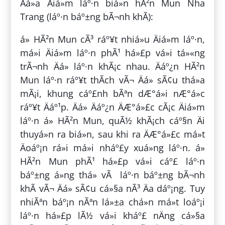
Äá»a Äiá»m láº·n biá»n hÃ²n Mun Nha
Trang (láº·n báº±ng bÃ¬nh khÃ­):
á» HÃ²n Mun cÃ³ ráº¥t nhiá»u Äiá»m láº·n,
má»i Äiá»m láº·n phÃ¹ há»£p vá»i tá»«ng
trÃ¬nh Äá» láº·n khÃ¡c nhau. Äáº¿n HÃ²n
Mun láº·n ráº¥t thÃ­ch vÃ¬ Äá» sÃ¢u thá»a
mÃ¡i, khung cáº£nh bÃªn dÆ°á»i nÆ°á»c
ráº¥t Äáº¹p. Äá» Äáº¿n ÄÆ°á»£c cÃ¡c Äiá»m
láº·n á» HÃ²n Mun, quÃ½ khÃ¡ch cáº§n Äi
thuyá»n ra biá»n, sau khi ra ÄÆ°á»£c má»t
Äoáº¡n rá»i má»i nháº£y xuá»ng láº·n. á»
HÃ²n Mun phÃ¹ há»£p vá»i cáº£ láº·n
báº±ng á»ng thá» vÃ láº·n báº±ng bÃ¬nh
khÃ­ vÃ¬ Äá» sÃ¢u cá»§a nÃ³ Äa dáº¡ng. Tuy
nhiÃªn báº¡n nÃªn lá»±a chá»n má»t loáº¡i
láº·n há»£p lÃ½ vá»i kháº£ nÄng cá»§a