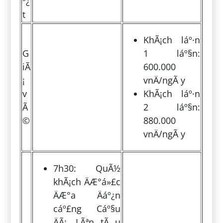
º¿
t
KhÃ¡ch láº·n
G
1 láº§n:
iÃ
600.000
¡
vnÄ/ngÃ y
v
KhÃ¡ch láº·n
Ã
2 láº§n:
©
880.000
vnÄ/ngÃ y
7h30: QuÃ½
khÃ¡ch ÄÆ°á»£c
ÄÆ°a Äáº¿n
cáº£ng Cáº§u
ÄÃ¡. LÃªn tÃ u