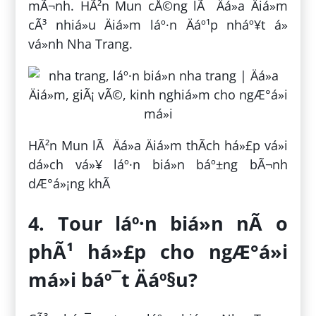
mÃ¬nh. HÃ²n Mun cÅ©ng lÃ Äá»a Äiá»m
cÃ³ nhiá»u Äiá»m láº·n Äáº¹p nháº¥t á»
vá»nh Nha Trang.
HÃ²n Mun lÃ Äá»a Äiá»m thÃ­ch há»£p vá»i
dá»ch vá»¥ láº·n biá»n báº±ng bÃ¬nh
dÆ°á»¡ng khÃ­
4. Tour láº·n biá»n nÃ o
phÃ¹ há»£p cho ngÆ°á»i
má»i báº¯t Äáº§u?