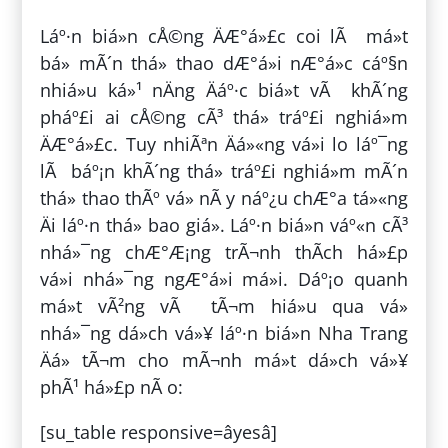
Láº·n biá»n cÅ©ng ÄÆ°á»£c coi lÃ má»t
bá» mÃ´n thá» thao dÆ°á»i nÆ°á»c cáº§n
nhiá»u ká»¹ nÄng Äáº·c biá»t vÃ khÃ´ng
pháº£i ai cÅ©ng cÃ³ thá» tráº£i nghiá»m
ÄÆ°á»£c. Tuy nhiÃªn Äá»«ng vá»i lo láº¯ng
lÃ báº¡n khÃ´ng thá» tráº£i nghiá»m mÃ´n
thá» thao thÃº vá» nÃ y náº¿u chÆ°a tá»«ng
Äi láº·n thá»­ bao giá». Láº·n biá»n váº«n cÃ³
nhá»¯ng chÆ°Æ¡ng trÃ¬nh thÃ­ch há»£p
vá»i nhá»¯ng ngÆ°á»i má»i. Dáº¡o quanh
má»t vÃ²ng vÃ tÃ¬m hiá»u qua vá»
nhá»¯ng dá»ch vá»¥ láº·n biá»n Nha Trang
Äá» tÃ¬m cho mÃ¬nh má»t dá»ch vá»¥
phÃ¹ há»£p nÃ o:
[su_table responsive=âyesâ]