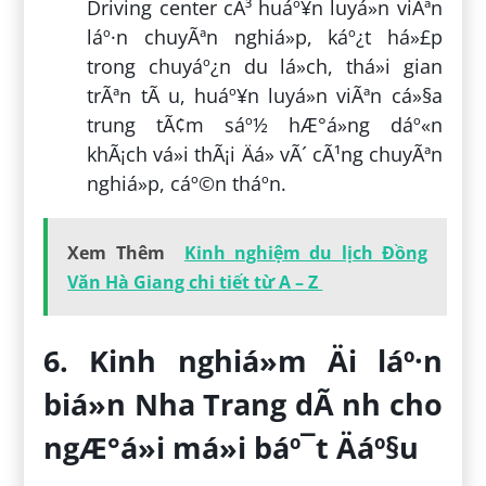
Driving center cÃ³ huáº¥n luyá»n viÃªn
láº·n chuyÃªn nghiá»p, káº¿t há»£p
trong chuyáº¿n du lá»ch, thá»i gian
trÃªn tÃ u, huáº¥n luyá»n viÃªn cá»§a
trung tÃ¢m sáº½ hÆ°á»ng dáº«n
khÃ¡ch vá»i thÃ¡i Äá» vÃ´ cÃ¹ng chuyÃªn
nghiá»p, cáº©n tháº­n.
Xem Thêm
Kinh nghiệm du lịch Đồng
Văn Hà Giang chi tiết từ A – Z
6. Kinh nghiá»m Äi láº·n
biá»n Nha Trang dÃ nh cho
ngÆ°á»i má»i báº¯t Äáº§u