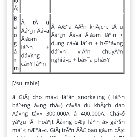
gi
Ã¡
B
Â tÃ u
a
Â ÄÆ°a ÄÃ³n khÃ¡ch, tÃ u
Äáº¿n Äá»a
o
Äáº¿n Äá»a Äiá»m láº·n +
Äiá»m
g
dung cá»¥ láº·n + hÆ°á»ng
láº·n +
á
dáº«n viÃªn chuyÃªn
dá»¥ng
»
nghiá»p + bá»¯a phá»¥
cá»¥ láº·n
m
[/su_table]
â GiÃ¡ cho má»t láº§n snorkeling ( láº·n
báº±ng á»ng thá») cá»§a du khÃ¡ch dao
Äá»ng tá»« 300.000Ä â 400.000Ä. Chá»§
yáº¿u lÃ hoáº¡t Äá»ng bÆ¡i láº·n á» gáº§n
máº·t nÆ°á»c. GiÃ¡ trÃªn ÄÃ£ bao gá»m cÃ¡c