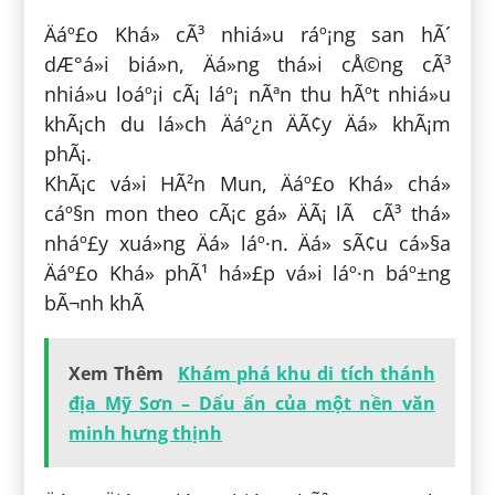
Äáº£o Khá» cÃ³ nhiá»u ráº¡ng san hÃ´
dÆ°á»i biá»n, Äá»ng thá»i cÅ©ng cÃ³
nhiá»u loáº¡i cÃ¡ láº¡ nÃªn thu hÃºt nhiá»u
khÃ¡ch du lá»ch Äáº¿n ÄÃ¢y Äá» khÃ¡m
phÃ¡.
KhÃ¡c vá»i HÃ²n Mun, Äáº£o Khá» chá»
cáº§n mon theo cÃ¡c gá» ÄÃ¡ lÃ cÃ³ thá»
nháº£y xuá»ng Äá» láº·n. Äá» sÃ¢u cá»§a
Äáº£o Khá» phÃ¹ há»£p vá»i láº·n báº±ng
bÃ¬nh khÃ­
Xem Thêm
Khám phá khu di tích thánh
địa Mỹ Sơn – Dấu ấn của một nền văn
minh hưng thịnh