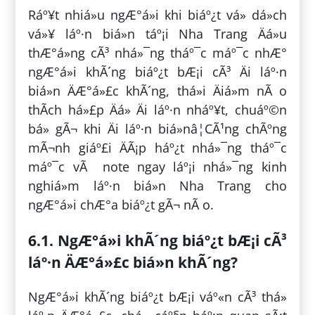
Ráº¥t nhiá»u ngÆ°á»i khi biáº¿t vá» dá»ch
vá»¥ láº·n biá»n táº¡i Nha Trang Äá»u
thÆ°á»ng cÃ³ nhá»¯ng tháº¯c máº¯c nhÆ°
ngÆ°á»i khÃ´ng biáº¿t bÆ¡i cÃ³ Äi láº·n
biá»n ÄÆ°á»£c khÃ´ng, thá»i Äiá»m nÃ o
thÃ­ch há»£p Äá» Äi láº·n nháº¥t, chuáº©n
bá» gÃ¬ khi Äi láº·n biá»nâ¦CÃ¹ng chÃºng
mÃ¬nh giáº£i ÄÃ¡p háº¿t nhá»¯ng tháº¯c
máº¯c vÃ note ngay láº¡i nhá»¯ng kinh
nghiá»m láº·n biá»n Nha Trang cho
ngÆ°á»i chÆ°a biáº¿t gÃ¬ nÃ o.
6.1. NgÆ°á»i khÃ´ng biáº¿t bÆ¡i cÃ³
láº·n ÄÆ°á»£c biá»n khÃ´ng?
NgÆ°á»i khÃ´ng biáº¿t bÆ¡i váº«n cÃ³ thá»