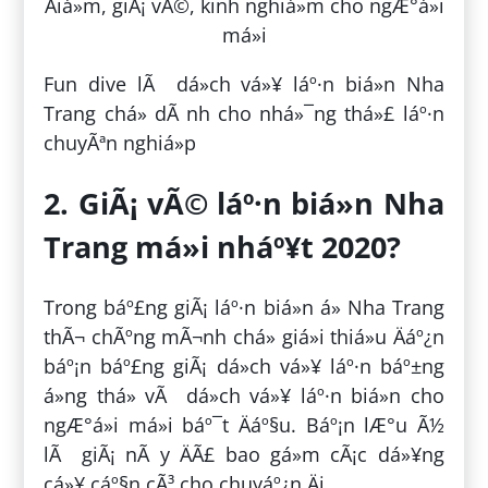
Fun dive lÃ dá»ch vá»¥ láº·n biá»n Nha
Trang chá» dÃ nh cho nhá»¯ng thá»£ láº·n
chuyÃªn nghiá»p
2. GiÃ¡ vÃ© láº·n biá»n Nha
Trang má»i nháº¥t 2020?
Trong báº£ng giÃ¡ láº·n biá»n á» Nha Trang
thÃ¬ chÃºng mÃ¬nh chá» giá»i thiá»u Äáº¿n
báº¡n báº£ng giÃ¡ dá»ch vá»¥ láº·n báº±ng
á»ng thá» vÃ dá»ch vá»¥ láº·n biá»n cho
ngÆ°á»i má»i báº¯t Äáº§u. Báº¡n lÆ°u Ã½
lÃ giÃ¡ nÃ y ÄÃ£ bao gá»m cÃ¡c dá»¥ng
cá»¥ cáº§n cÃ³ cho chuyáº¿n Äi.