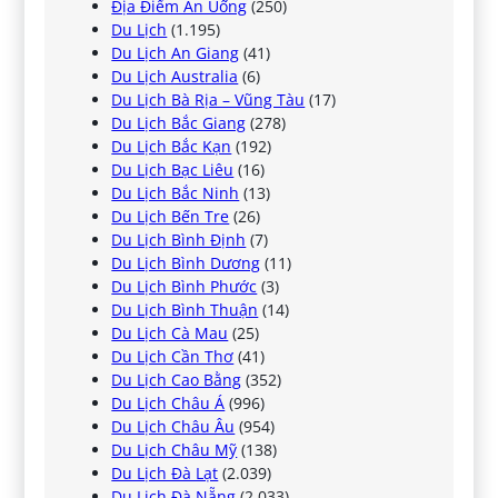
Địa Điểm Ăn Uống
(250)
Du Lịch
(1.195)
Du Lịch An Giang
(41)
Du Lịch Australia
(6)
Du Lịch Bà Rịa – Vũng Tàu
(17)
Du Lịch Bắc Giang
(278)
Du Lịch Bắc Kạn
(192)
Du Lịch Bạc Liêu
(16)
Du Lịch Bắc Ninh
(13)
Du Lịch Bến Tre
(26)
Du Lịch Bình Định
(7)
Du Lịch Bình Dương
(11)
Du Lịch Bình Phước
(3)
Du Lịch Bình Thuận
(14)
Du Lịch Cà Mau
(25)
Du Lịch Cần Thơ
(41)
Du Lịch Cao Bằng
(352)
Du Lịch Châu Á
(996)
Du Lịch Châu Âu
(954)
Du Lịch Châu Mỹ
(138)
Du Lịch Đà Lạt
(2.039)
Du Lịch Đà Nẵng
(2.033)