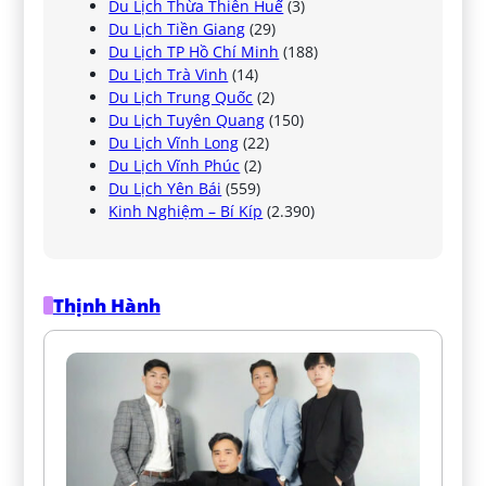
Du Lịch Thừa Thiên Huế
(3)
Du Lịch Tiền Giang
(29)
Du Lịch TP Hồ Chí Minh
(188)
Du Lịch Trà Vinh
(14)
Du Lịch Trung Quốc
(2)
Du Lịch Tuyên Quang
(150)
Du Lịch Vĩnh Long
(22)
Du Lịch Vĩnh Phúc
(2)
Du Lịch Yên Bái
(559)
Kinh Nghiệm – Bí Kíp
(2.390)
Thịnh Hành