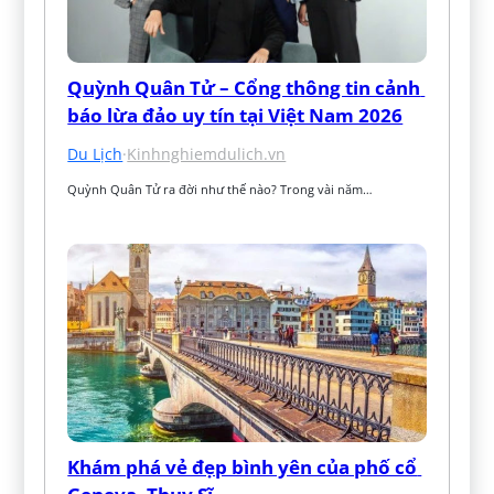
Quỳnh Quân Tử – Cổng thông tin cảnh 
báo lừa đảo uy tín tại Việt Nam 2026
Du Lịch
·
Kinhnghiemdulich.vn
Quỳnh Quân Tử ra đời như thế nào? Trong vài năm…
Khám phá vẻ đẹp bình yên của phố cổ 