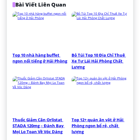
Bài Viết Liên Quan
Top 10 nhà hàng buffet 
Bỏ Túi Top 10 Địa Chỉ Thuê 
ngon nổi tiếng ở Hải Phòng
Xe Tự Lái Hải Phòng Chất 
Lượng
Thuốc Giảm Cân Orlistat 
Top 12+ quán ăn vặt ở Hải 
STADA 120mg – Đánh Bay 
Phòng ngon bổ rẻ, chất 
Mọi Lo Toan Về Vóc Dáng
lượng