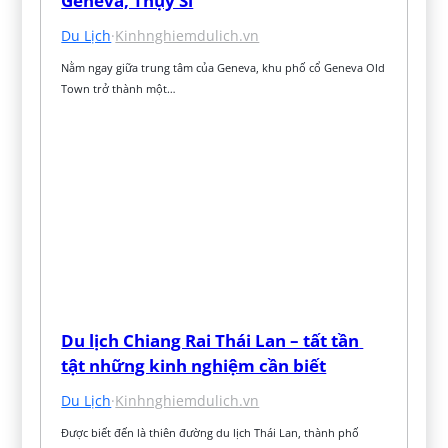
Geneva, Thụy Sĩ
Du Lịch
·
Kinhnghiemdulich.vn
Nằm ngay giữa trung tâm của Geneva, khu phố cổ Geneva Old 
Town trở thành một…
Du lịch Chiang Rai Thái Lan – tất tần 
tật những kinh nghiệm cần biết
Du Lịch
·
Kinhnghiemdulich.vn
Được biết đến là thiên đường du lịch Thái Lan, thành phố 