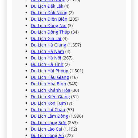
Du Lịch Đắk Lắk
(4)
Du Lịch Đắk Nông
(2)
Du Lịch Điện Biên
(205)
Du Lịch Đồng Nai
(3)
Du Lịch Đồng Tháp
(34)
Du Lịch Gia Lai
(3)
Du Lịch Hà Giang
(1.357)
Du Lịch Hà Nam
(4)
Du Lịch Hà Nội
(267)
Du Lịch Hà Tĩnh
(2)
Du Lịch Hải Phòng
(1.501)
Du Lịch Hậu Giang
(16)
Du Lịch Hòa Bình
(545)
Du Lịch Khánh Hòa
(36)
Du Lịch Kiên Giang
(51)
Du Lịch Kon Tum
(7)
Du Lịch Lai Châu
(53)
Du Lịch Lâm Đồng
(1.996)
Du Lịch Lạng Sơn
(253)
Du Lịch Lào Cai
(1.192)
Du Lịch Long An
(22)