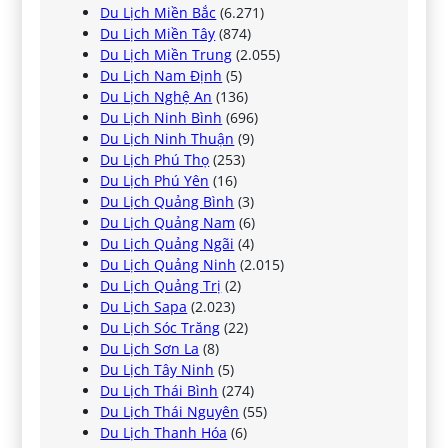
Du Lịch Miền Bắc
(6.271)
Du Lịch Miền Tây
(874)
Du Lịch Miền Trung
(2.055)
Du Lịch Nam Định
(5)
Du Lịch Nghệ An
(136)
Du Lịch Ninh Bình
(696)
Du Lịch Ninh Thuận
(9)
Du Lịch Phú Thọ
(253)
Du Lịch Phú Yên
(16)
Du Lịch Quảng Bình
(3)
Du Lịch Quảng Nam
(6)
Du Lịch Quảng Ngãi
(4)
Du Lịch Quảng Ninh
(2.015)
Du Lịch Quảng Trị
(2)
Du Lịch Sapa
(2.023)
Du Lịch Sóc Trăng
(22)
Du Lịch Sơn La
(8)
Du Lịch Tây Ninh
(5)
Du Lịch Thái Bình
(274)
Du Lịch Thái Nguyên
(55)
Du Lịch Thanh Hóa
(6)