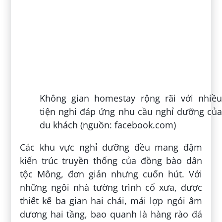
Ngoài ra không gian nơi đây cũng vô cùng
trong lành, yên tĩnh, trồng nhiều cây xanh
nên mang đến cho du khách cảm giác thư
thái, yên bình. Không những thế, việc lựa
chọn cách bày trí đơn giản tạo cảm giác
gần gũi, thân mật cũng làm nên thương
hiệu của nơi đây.
3. Thưởng thức các món ăn đặc
sản Hà Giang
Đến với làng Pả Vi Hà Giang, du khách sẽ
được thưởng thức những món ăn vô cùng
hấp dẫn do chính tay chủ các homestay
chuẩn bị. Đa số đều là các món đặc sản
của vùng cao nguyên đá Hà Giang.