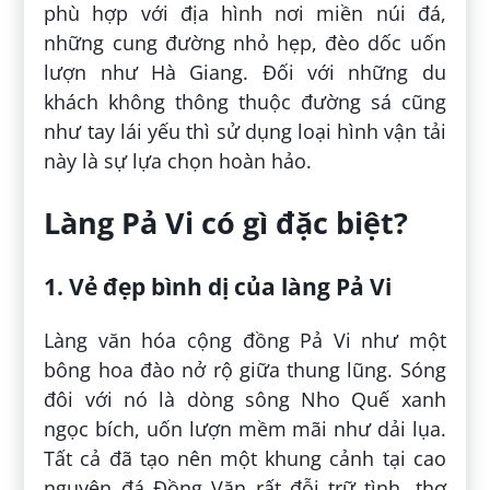
phù hợp với địa hình nơi miền núi đá,
những cung đường nhỏ hẹp, đèo dốc uốn
lượn như Hà Giang. Đối với những du
khách không thông thuộc đường sá cũng
như tay lái yếu thì sử dụng loại hình vận tải
này là sự lựa chọn hoàn hảo.
Làng Pả Vi có gì đặc biệt?
1. Vẻ đẹp bình dị của làng Pả Vi
Làng văn hóa cộng đồng Pả Vi như một
bông hoa đào nở rộ giữa thung lũng. Sóng
đôi với nó là dòng sông Nho Quế xanh
ngọc bích, uốn lượn mềm mãi như dải lụa.
Tất cả đã tạo nên một khung cảnh tại cao
nguyên đá Đồng Văn rất đỗi trữ tình, thơ