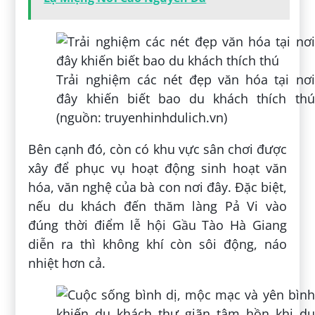
những nét đẹp truyền thống của người
Mông thì đây cũng là nơi mà du khách có
thể nghỉ ngơi, thư giãn.
Homestay được đánh giá rất tốt về chất
lượng phòng cũng như thái độ phục vụ
(nguồn: wecheckin.vn)
Để đáp ứng nhu cầu nghỉ dưỡng một loạt
homestay đã được xây dựng theo lối kiến
trúc độc đáo nhưng không kém phần tinh
tế, ấn tượng. Đặc trưng của các homestay ở
đây là được thiết kế tựa hình dáng bông
hoa đào – loài hoa đặc trưng của vùng núi
Đông Bắc.