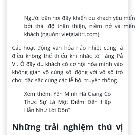
Bên cạnh đó, còn có khu vực sân chơi được
xây để phục vụ hoạt động sinh hoạt văn
hóa, văn nghệ của bà con nơi đây. Đặc biệt,
nếu du khách đến thăm làng Pả Vi vào
đúng thời điểm lễ hội Gầu Tào Hà Giang
diễn ra thì không khí còn sôi động, náo
nhiệt hơn cả.
Cuộc sống bình dị, mộc mạc và yên bình
khiến du khách thư giãn tâm hồn khi du
lịch tại đây (nguồn: taybactravel.vn)
Nếu du khách muốn trải nghiệm cuộc sống
bình dị như một người đồng bào H’Mông