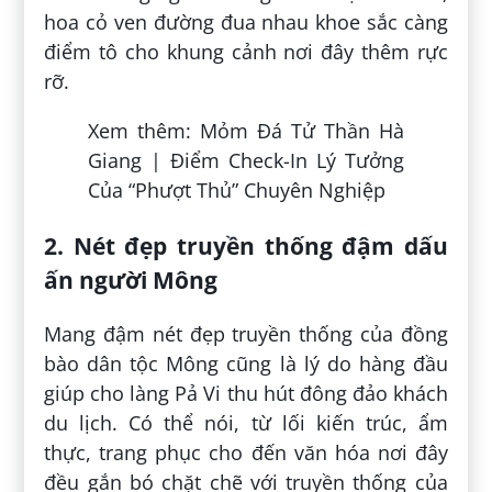
du lịch. Có thể nói, từ lối kiến trúc, ẩm
thực, trang phục cho đến văn hóa nơi đây
đều gắn bó chặt chẽ với truyền thống của
người Mông.
Các hoạt động văn hóa được gìn giữ tại
làng Pả Vi Hà Giang thu hút đông đảo du
khách trải nghiệm (nguồn: gody.vn)
Điển hình kiến trúc nơi đây mang nhiều nét
cổ xưa, cũ kĩ với những ngôi nhà tường
trình, mái ngói âm dương hay những bức
tường đá in đậm dấu tích của năm tháng.
Bên cạnh đó, hình ảnh những bắp ngô
vàng óng trải đầy trước hiên nhà cũng gợi