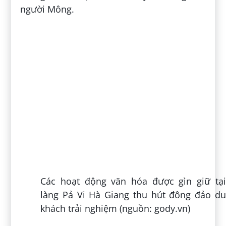
cho du khách nhiều hoài niệm.
Không những thế, du khách còn vô cùng ấn
tượng với những hình ảnh lao động cần cù
của người dân bản địa. Trong những bộ
trang phục thổ cẩm đầy màu sắc, vẻ đẹp
của người dân nơi đây hiện lên thật đôn
hậu, hiền lành và chất phác.
Người dân nơi đây khiến du khách yêu mến
bởi thái độ thân thiện, niềm nở và mến
khách (nguồn: vietgiaitri.com)
Các hoạt động văn hóa náo nhiệt cũng là