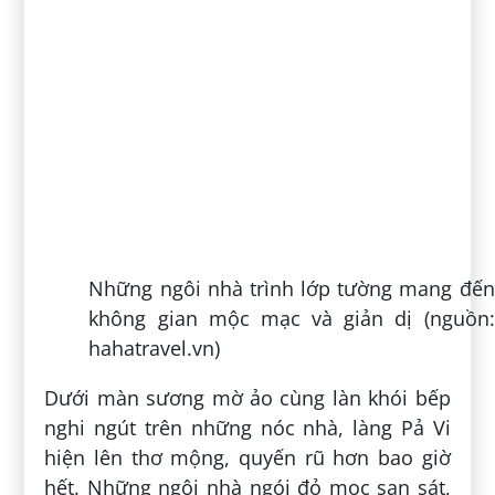
nghi ngút trên những nóc nhà, làng Pả Vi
hiện lên thơ mộng, quyến rũ hơn bao giờ
hết. Những ngôi nhà ngói đỏ mọc san sát,
hoa cỏ ven đường đua nhau khoe sắc càng
điểm tô cho khung cảnh nơi đây thêm rực
rỡ.
Xem thêm: Mỏm Đá Tử Thần Hà
Giang | Điểm Check-In Lý Tưởng
Của “Phượt Thủ” Chuyên Nghiệp
2. Nét đẹp truyền thống đậm dấu
ấn người Mông
Mang đậm nét đẹp truyền thống của đồng
bào dân tộc Mông cũng là lý do hàng đầu
giúp cho làng Pả Vi thu hút đông đảo khách