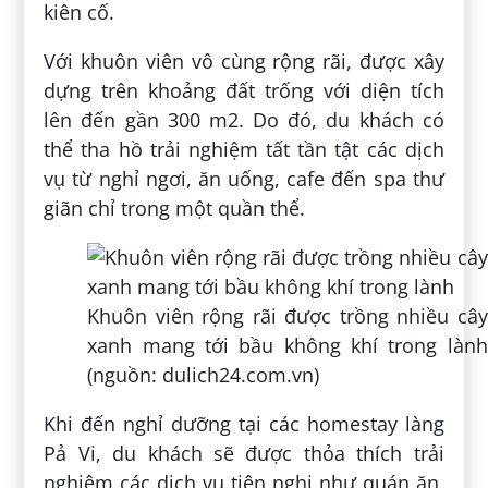
Các món ăn độc đáo và đầy ấn tượng hớp
hồn du khách mỗi khi ghé thăm làng văn
hóa Pả Vi Hà Giang (nguồn:
vietsensetravel.com)
Phải kể tới như xôi ngũ sắc, rêu nướng,
cháo ấu tẩu, bánh lưng gù, thịt trâu gác
bếp,… tất cả đều vô cùng hấp dẫn, khiến du
khách không khỏi ấn tượng. Đặc biệt với
cách chế biến độc đáo, thắng cố là món ăn
mà du khách nhất định phải thử khi ghé
thăm làng Pả Vi.
Ngoài ra, các món đặc sản khác như cơm
lam, bánh chưng gù hay bánh tam giác