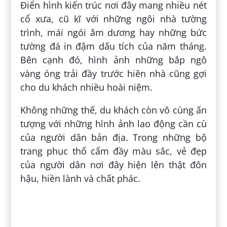
điều không thể thiếu khi nhắc tới làng Pả
Vi. Ở đây du khách có cơ hội hòa mình vào
không gian vô cùng sôi động với vô số trò
chơi đặc sắc cùng các lễ hội truyền thống.
Xem thêm: Yên Minh Hà Giang Có
Thực Sự Là Một Điểm Đến Hấp
Hẫn Như Lời Đồn?
Những trải nghiệm thú vị
nhất định phải thử tại làng
Pả Vi
1. Khám phá cuộc sống bình dị
thường ngày của người Mông