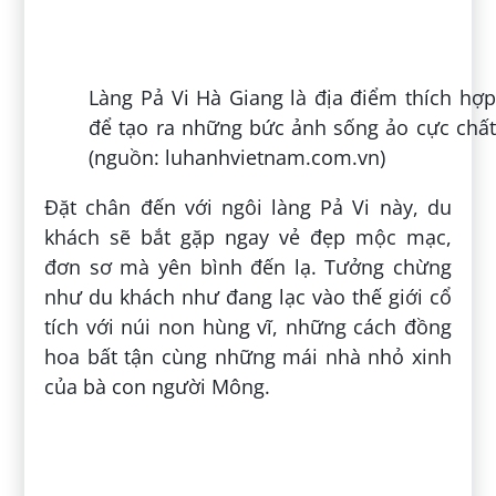
Những ngôi nhà trình lớp tường mang đến
không gian mộc mạc và giản dị (nguồn:
hahatravel.vn)
Dưới màn sương mờ ảo cùng làn khói bếp