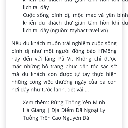
Nơi đây tập trung nhiều homestay nổi tiếng
như A Kiệt Homestay, Meo Vac Clay House,
Pa Vi Homestay, Little Yen’s Homestay,…
Mức giá chỉ từ 150.000đ – 1.500.000đ/ đêm
du khách đã có cơ hội trải nghiệm các dịch
vụ nghỉ dưỡng tiện ích.
Không gian homestay rộng rãi với nhiều
tiện nghi đáp ứng nhu cầu nghỉ dưỡng của
du khách (nguồn: facebook.com)
Các khu vực nghỉ dưỡng đều mang đậm
kiến trúc truyền thống của đồng bào dân
tộc Mông, đơn giản nhưng cuốn hút. Với