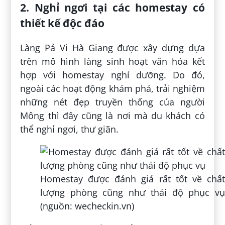
những ngôi nhà tường trình cổ xưa, được
thiết kế ba gian hai chái, mái lợp ngói âm
dương hai tầng, bao quanh là hàng rào đá
kiên cố.
Với khuôn viên vô cùng rộng rãi, được xây
dựng trên khoảng đất trống với diện tích
lên đến gần 300 m2. Do đó, du khách có
thể tha hồ trải nghiệm tất tần tật các dịch
vụ từ nghỉ ngơi, ăn uống, cafe đến spa thư
giãn chỉ trong một quần thể.
Khuôn viên rộng rãi được trồng nhiều cây
xanh mang tới bầu không khí trong lành
(nguồn: dulich24.com.vn)