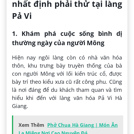
hãy đến với làng Pả Vi. Không chỉ được
mặc những bộ trang phục dân tộc sặc sỡ
mà du khách còn được tự tay thực hiện
những công việc thường ngày của bà con
nơi đây như tước lanh, dệt vải,…
Xem thêm: Rừng Thông Yên Minh
Hà Giang | Địa Điểm Dã Ngoại Lý
Tưởng Trên Cao Nguyên Đá
2. Nghỉ ngơi tại các homestay có
thiết kế độc đáo
Làng Pả Vi Hà Giang được xây dựng dựa
trên mô hình làng sinh hoạt văn hóa kết
hợp với homestay nghỉ dưỡng. Do đó,
ngoài các hoạt động khám phá, trải nghiệm