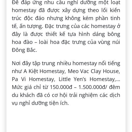
Khi đến nghỉ dưỡng tại các homestay làng
Pả Vi, du khách sẽ được thỏa thích trải
nghiệm các dịch vụ tiện nghi như quán ăn,
quán cà phê, gian hàng trưng bày đồ lưu
niệm, thổ cẩm bắt mắt,… Ngoài ra dịch vụ
gội đầu và ngâm chân thảo dược cũng thú
vị không kém.
Không gian phòng ốc rộng rãi, sạch sẽ và
trang trí nhiều đồ dùng tiện ích đáp ứng
nhu cầu của du khách (nguồn:
facebook.com)