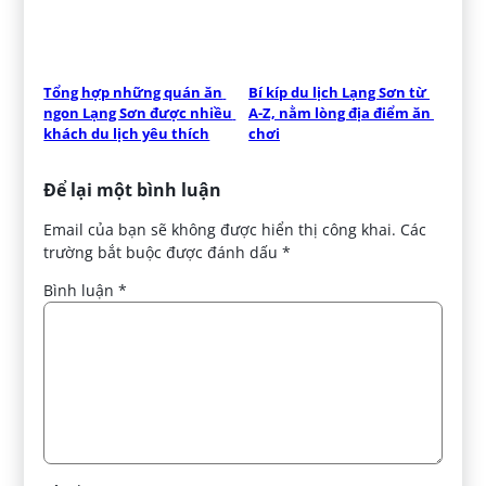
Tổng hợp những quán ăn 
Bí kíp du lịch Lạng Sơn từ 
ngon Lạng Sơn được nhiều 
A-Z, nằm lòng địa điểm ăn 
khách du lịch yêu thích
chơi
Để lại một bình luận
Email của bạn sẽ không được hiển thị công khai.
Các
trường bắt buộc được đánh dấu
*
Bình luận
*