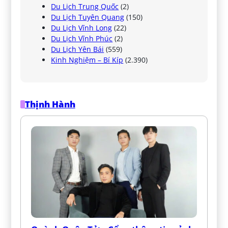
Du Lịch Trung Quốc
(2)
Du Lịch Tuyên Quang
(150)
Du Lịch Vĩnh Long
(22)
Du Lịch Vĩnh Phúc
(2)
Du Lịch Yên Bái
(559)
Kinh Nghiệm – Bí Kíp
(2.390)
Thịnh Hành