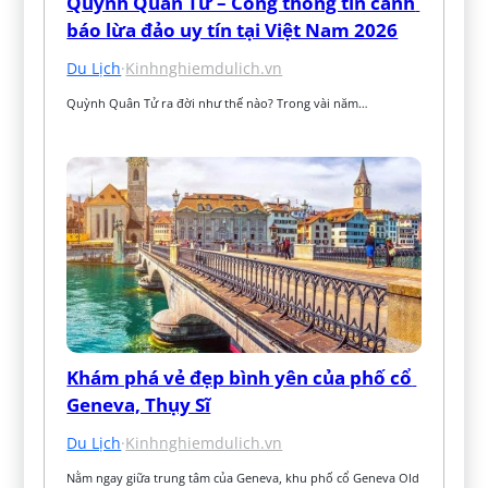
Quỳnh Quân Tử – Cổng thông tin cảnh 
báo lừa đảo uy tín tại Việt Nam 2026
Du Lịch
·
Kinhnghiemdulich.vn
Quỳnh Quân Tử ra đời như thế nào? Trong vài năm…
Khám phá vẻ đẹp bình yên của phố cổ 
Geneva, Thụy Sĩ
Du Lịch
·
Kinhnghiemdulich.vn
Nằm ngay giữa trung tâm của Geneva, khu phố cổ Geneva Old 