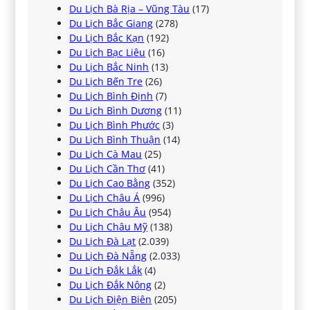
Du Lịch Bà Rịa – Vũng Tàu
(17)
Du Lịch Bắc Giang
(278)
Du Lịch Bắc Kạn
(192)
Du Lịch Bạc Liêu
(16)
Du Lịch Bắc Ninh
(13)
Du Lịch Bến Tre
(26)
Du Lịch Bình Định
(7)
Du Lịch Bình Dương
(11)
Du Lịch Bình Phước
(3)
Du Lịch Bình Thuận
(14)
Du Lịch Cà Mau
(25)
Du Lịch Cần Thơ
(41)
Du Lịch Cao Bằng
(352)
Du Lịch Châu Á
(996)
Du Lịch Châu Âu
(954)
Du Lịch Châu Mỹ
(138)
Du Lịch Đà Lạt
(2.039)
Du Lịch Đà Nẵng
(2.033)
Du Lịch Đắk Lắk
(4)
Du Lịch Đắk Nông
(2)
Du Lịch Điện Biên
(205)