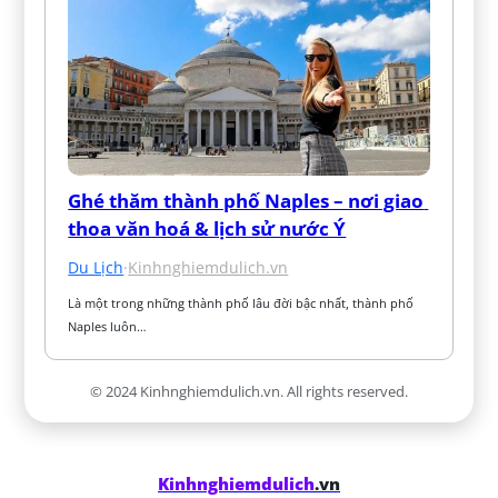
Ghé thăm thành phố Naples – nơi giao 
thoa văn hoá & lịch sử nước Ý
Du Lịch
·
Kinhnghiemdulich.vn
Là một trong những thành phố lâu đời bậc nhất, thành phố 
Naples luôn…
© 2024 Kinhnghiemdulich.vn. All rights reserved.
Kinhnghiemdulich
.vn