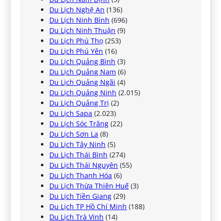
Du Lịch Nghệ An
(136)
Du Lịch Ninh Bình
(696)
Du Lịch Ninh Thuận
(9)
Du Lịch Phú Thọ
(253)
Du Lịch Phú Yên
(16)
Du Lịch Quảng Bình
(3)
Du Lịch Quảng Nam
(6)
Du Lịch Quảng Ngãi
(4)
Du Lịch Quảng Ninh
(2.015)
Du Lịch Quảng Trị
(2)
Du Lịch Sapa
(2.023)
Du Lịch Sóc Trăng
(22)
Du Lịch Sơn La
(8)
Du Lịch Tây Ninh
(5)
Du Lịch Thái Bình
(274)
Du Lịch Thái Nguyên
(55)
Du Lịch Thanh Hóa
(6)
Du Lịch Thừa Thiên Huế
(3)
Du Lịch Tiền Giang
(29)
Du Lịch TP Hồ Chí Minh
(188)
Du Lịch Trà Vinh
(14)