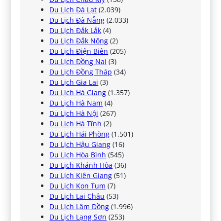
Du Lịch Đà Lạt
(2.039)
Du Lịch Đà Nẵng
(2.033)
Du Lịch Đắk Lắk
(4)
Du Lịch Đắk Nông
(2)
Du Lịch Điện Biên
(205)
Du Lịch Đồng Nai
(3)
Du Lịch Đồng Tháp
(34)
Du Lịch Gia Lai
(3)
Du Lịch Hà Giang
(1.357)
Du Lịch Hà Nam
(4)
Du Lịch Hà Nội
(267)
Du Lịch Hà Tĩnh
(2)
Du Lịch Hải Phòng
(1.501)
Du Lịch Hậu Giang
(16)
Du Lịch Hòa Bình
(545)
Du Lịch Khánh Hòa
(36)
Du Lịch Kiên Giang
(51)
Du Lịch Kon Tum
(7)
Du Lịch Lai Châu
(53)
Du Lịch Lâm Đồng
(1.996)
Du Lịch Lạng Sơn
(253)