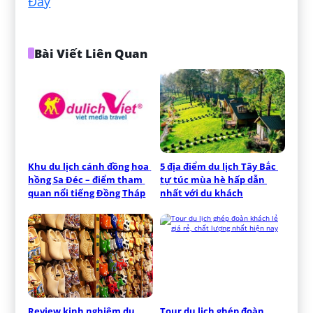
Đây
Bài Viết Liên Quan
Khu du lịch cánh đồng hoa 
5 địa điểm du lịch Tây Bắc 
hồng Sa Đéc – điểm tham 
tự túc mùa hè hấp dẫn 
quan nổi tiếng Đồng Tháp
nhất với du khách
Review kinh nghiệm du 
Tour du lịch ghép đoàn 