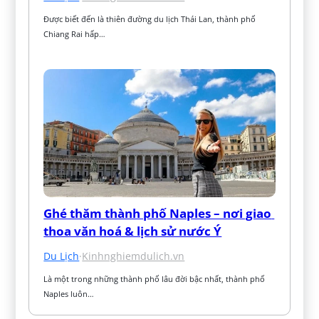
Được biết đến là thiên đường du lịch Thái Lan, thành phố 
Chiang Rai hấp…
Ghé thăm thành phố Naples – nơi giao 
thoa văn hoá & lịch sử nước Ý
Du Lịch
·
Kinhnghiemdulich.vn
Là một trong những thành phố lâu đời bậc nhất, thành phố 
Naples luôn…