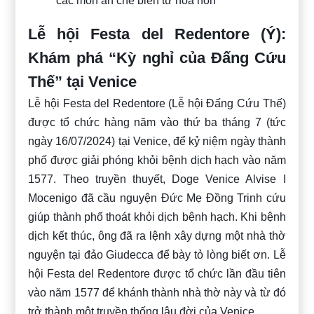
các món ăn chế biến từ hoa hồn
Lễ hội Festa del Redentore (Ý):
Khám phá “Kỳ nghỉ của Đấng Cứu
Thế” tại Venice
Lễ hội Festa del Redentore (Lễ hội Đấng Cứu Thế)
được tổ chức hàng năm vào thứ ba tháng 7 (tức
ngày 16/07/2024) tại Venice, để kỷ niệm ngày thành
phố được giải phóng khỏi bệnh dịch hạch vào năm
1577. Theo truyền thuyết, Doge Venice Alvise I
Mocenigo đã cầu nguyện Đức Mẹ Đồng Trinh cứu
giúp thành phố thoát khỏi dịch bệnh hạch. Khi bệnh
dịch kết thúc, ông đã ra lệnh xây dựng một nhà thờ
nguyện tại đảo Giudecca để bày tỏ lòng biết ơn. Lễ
hội Festa del Redentore được tổ chức lần đầu tiên
vào năm 1577 để khánh thành nhà thờ này và từ đó
trở thành một truyền thống lâu đời của Venice.