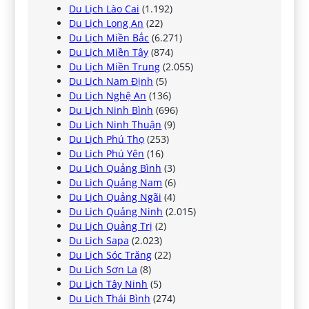
Du Lịch Lào Cai
(1.192)
Du Lịch Long An
(22)
Du Lịch Miền Bắc
(6.271)
Du Lịch Miền Tây
(874)
Du Lịch Miền Trung
(2.055)
Du Lịch Nam Định
(5)
Du Lịch Nghệ An
(136)
Du Lịch Ninh Bình
(696)
Du Lịch Ninh Thuận
(9)
Du Lịch Phú Thọ
(253)
Du Lịch Phú Yên
(16)
Du Lịch Quảng Bình
(3)
Du Lịch Quảng Nam
(6)
Du Lịch Quảng Ngãi
(4)
Du Lịch Quảng Ninh
(2.015)
Du Lịch Quảng Trị
(2)
Du Lịch Sapa
(2.023)
Du Lịch Sóc Trăng
(22)
Du Lịch Sơn La
(8)
Du Lịch Tây Ninh
(5)
Du Lịch Thái Bình
(274)