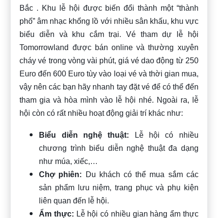
Bắc . Khu lễ hội được biến đổi thành một “thành
phố” âm nhạc khổng lồ với nhiều sân khấu, khu vực
biểu diễn và khu cắm trại. Vé tham dự lễ hội
Tomorrowland được bán online và thường xuyên
cháy vé trong vòng vài phút, giá vé dao động từ 250
Euro đến 600 Euro tùy vào loại vé và thời gian mua,
vậy nên các bạn hãy nhanh tay đặt vé để có thể đến
tham gia và hòa mình vào lễ hội nhé. Ngoài ra, lễ
hội còn có rất nhiều hoạt động giải trí khác như:
Biểu diễn nghệ thuật:
Lễ hội có nhiều
chương trình biểu diễn nghệ thuật đa dạng
như múa, xiếc,…
Chợ phiên:
Du khách có thể mua sắm các
sản phẩm lưu niệm, trang phục và phụ kiện
liên quan đến lễ hội.
Ẩm thực:
Lễ hội có nhiều gian hàng ẩm thực