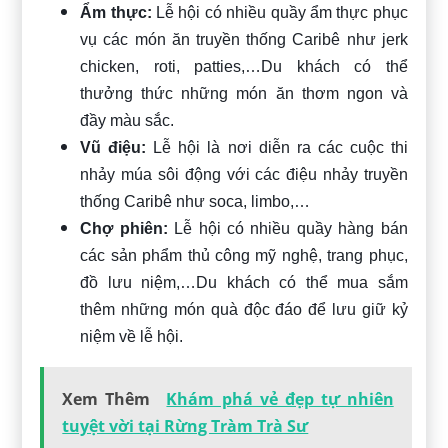
Ẩm thực:
Lễ hội có nhiều quầy ẩm thực phục
vụ các món ăn truyền thống Caribê như jerk
chicken, roti, patties,…Du khách có thể
thưởng thức những món ăn thơm ngon và
đầy màu sắc.
Vũ điệu:
Lễ hội là nơi diễn ra các cuộc thi
nhảy múa sôi động với các điệu nhảy truyền
thống Caribê như soca, limbo,…
Chợ phiên:
Lễ hội có nhiều quầy hàng bán
các sản phẩm thủ công mỹ nghệ, trang phục,
đồ lưu niệm,…Du khách có thể mua sắm
thêm những món quà độc đáo để lưu giữ kỷ
niệm về lễ hội.
Xem Thêm
Khám phá vẻ đẹp tự nhiên
tuyệt vời tại Rừng Tràm Trà Sư