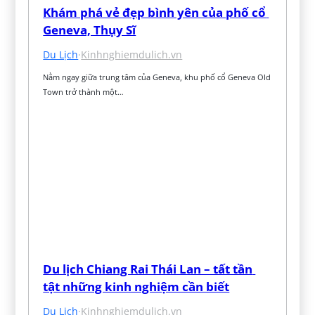
Khám phá vẻ đẹp bình yên của phố cổ 
Geneva, Thụy Sĩ
Du Lịch
·
Kinhnghiemdulich.vn
Nằm ngay giữa trung tâm của Geneva, khu phố cổ Geneva Old 
Town trở thành một…
Du lịch Chiang Rai Thái Lan – tất tần 
tật những kinh nghiệm cần biết
Du Lịch
·
Kinhnghiemdulich.vn