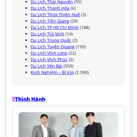
Du Lịch Thái Nguyên
(55)
Du Lịch Thanh Hóa
(6)
Du Lịch Thừa Thiên Huế
(3)
Du Lịch Tiền Giang
(29)
Du Lịch TP Hồ Chí Minh
(188)
Du Lịch Trà Vinh
(14)
Du Lịch Trung Quốc
(2)
Du Lịch Tuyên Quang
(150)
Du Lịch Vĩnh Long
(22)
Du Lịch Vĩnh Phúc
(2)
Du Lịch Yên Bái
(559)
Kinh Nghiệm – Bí Kíp
(2.390)
Thịnh Hành