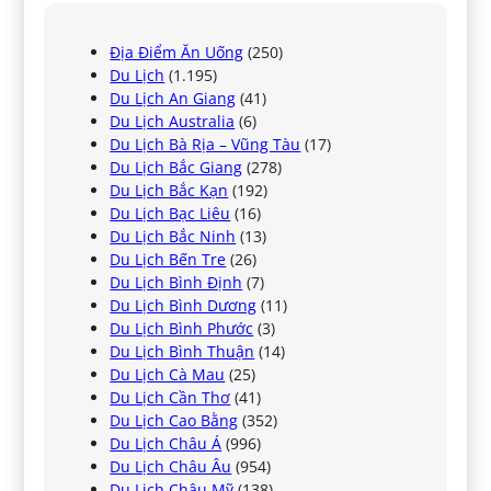
Địa Điểm Ăn Uống
(250)
Du Lịch
(1.195)
Du Lịch An Giang
(41)
Du Lịch Australia
(6)
Du Lịch Bà Rịa – Vũng Tàu
(17)
Du Lịch Bắc Giang
(278)
Du Lịch Bắc Kạn
(192)
Du Lịch Bạc Liêu
(16)
Du Lịch Bắc Ninh
(13)
Du Lịch Bến Tre
(26)
Du Lịch Bình Định
(7)
Du Lịch Bình Dương
(11)
Du Lịch Bình Phước
(3)
Du Lịch Bình Thuận
(14)
Du Lịch Cà Mau
(25)
Du Lịch Cần Thơ
(41)
Du Lịch Cao Bằng
(352)
Du Lịch Châu Á
(996)
Du Lịch Châu Âu
(954)
Du Lịch Châu Mỹ
(138)