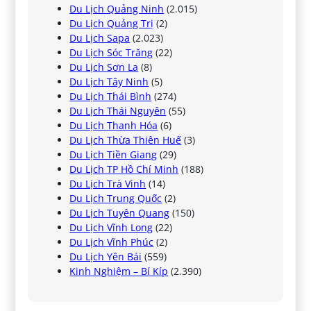
Du Lịch Quảng Ninh
(2.015)
Du Lịch Quảng Trị
(2)
Du Lịch Sapa
(2.023)
Du Lịch Sóc Trăng
(22)
Du Lịch Sơn La
(8)
Du Lịch Tây Ninh
(5)
Du Lịch Thái Bình
(274)
Du Lịch Thái Nguyên
(55)
Du Lịch Thanh Hóa
(6)
Du Lịch Thừa Thiên Huế
(3)
Du Lịch Tiền Giang
(29)
Du Lịch TP Hồ Chí Minh
(188)
Du Lịch Trà Vinh
(14)
Du Lịch Trung Quốc
(2)
Du Lịch Tuyên Quang
(150)
Du Lịch Vĩnh Long
(22)
Du Lịch Vĩnh Phúc
(2)
Du Lịch Yên Bái
(559)
Kinh Nghiệm – Bí Kíp
(2.390)