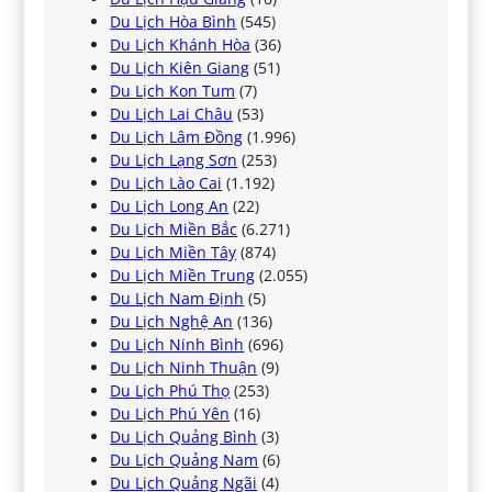
Du Lịch Hòa Bình
(545)
Du Lịch Khánh Hòa
(36)
Du Lịch Kiên Giang
(51)
Du Lịch Kon Tum
(7)
Du Lịch Lai Châu
(53)
Du Lịch Lâm Đồng
(1.996)
Du Lịch Lạng Sơn
(253)
Du Lịch Lào Cai
(1.192)
Du Lịch Long An
(22)
Du Lịch Miền Bắc
(6.271)
Du Lịch Miền Tây
(874)
Du Lịch Miền Trung
(2.055)
Du Lịch Nam Định
(5)
Du Lịch Nghệ An
(136)
Du Lịch Ninh Bình
(696)
Du Lịch Ninh Thuận
(9)
Du Lịch Phú Thọ
(253)
Du Lịch Phú Yên
(16)
Du Lịch Quảng Bình
(3)
Du Lịch Quảng Nam
(6)
Du Lịch Quảng Ngãi
(4)