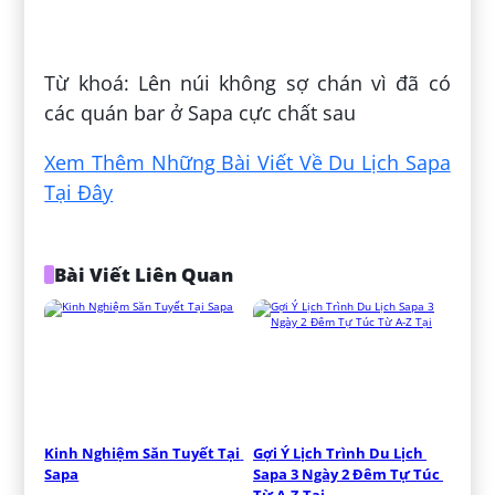
Đăng bởi:
Lê Thúy Vi
Từ khoá: Lên núi không sợ chán vì đã có
các quán bar ở Sapa cực chất sau
Xem Thêm Những Bài Viết Về Du Lịch Sapa
Tại Đây
Bài Viết Liên Quan
Kinh Nghiệm Săn Tuyết Tại 
Gợi Ý Lịch Trình Du Lịch 
Sapa
Sapa 3 Ngày 2 Đêm Tự Túc 
Từ A-Z Tại