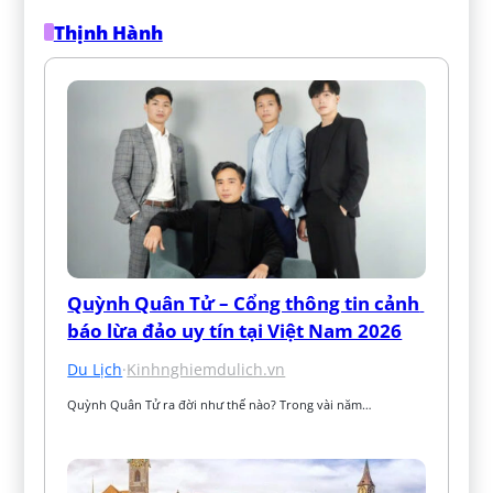
Thịnh Hành
Quỳnh Quân Tử – Cổng thông tin cảnh 
báo lừa đảo uy tín tại Việt Nam 2026
Du Lịch
·
Kinhnghiemdulich.vn
Quỳnh Quân Tử ra đời như thế nào? Trong vài năm…