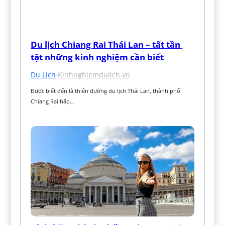
Du lịch Chiang Rai Thái Lan – tất tần 
tật những kinh nghiệm cần biết
Du Lịch
·
Kinhnghiemdulich.vn
Được biết đến là thiên đường du lịch Thái Lan, thành phố 
Chiang Rai hấp…