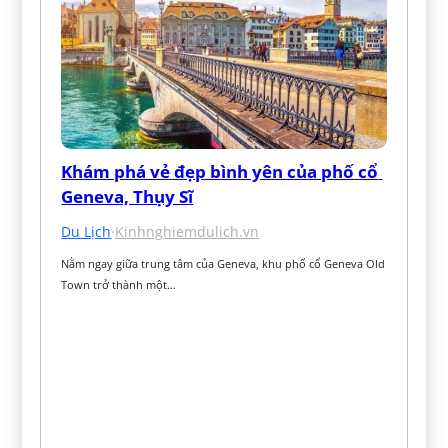
Khám phá vẻ đẹp bình yên của phố cổ 
Geneva, Thụy Sĩ
Du Lịch
·
Kinhnghiemdulich.vn
Nằm ngay giữa trung tâm của Geneva, khu phố cổ Geneva Old 
Town trở thành một…