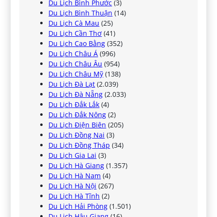
Du Lịch Bình Phước
(3)
Du Lịch Bình Thuận
(14)
Du Lịch Cà Mau
(25)
Du Lịch Cần Thơ
(41)
Du Lịch Cao Bằng
(352)
Du Lịch Châu Á
(996)
Du Lịch Châu Âu
(954)
Du Lịch Châu Mỹ
(138)
Du Lịch Đà Lạt
(2.039)
Du Lịch Đà Nẵng
(2.033)
Du Lịch Đắk Lắk
(4)
Du Lịch Đắk Nông
(2)
Du Lịch Điện Biên
(205)
Du Lịch Đồng Nai
(3)
Du Lịch Đồng Tháp
(34)
Du Lịch Gia Lai
(3)
Du Lịch Hà Giang
(1.357)
Du Lịch Hà Nam
(4)
Du Lịch Hà Nội
(267)
Du Lịch Hà Tĩnh
(2)
Du Lịch Hải Phòng
(1.501)
Du Lịch Hậu Giang
(16)