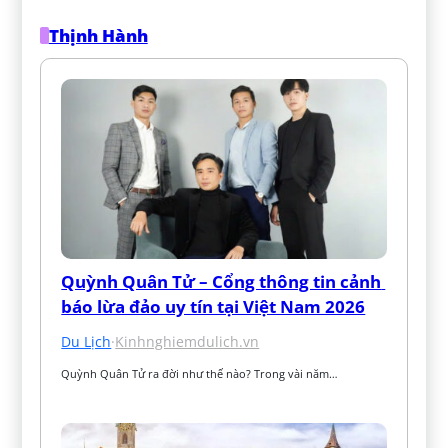
Thịnh Hành
Quỳnh Quân Tử – Cổng thông tin cảnh 
báo lừa đảo uy tín tại Việt Nam 2026
Du Lịch
·
Kinhnghiemdulich.vn
Quỳnh Quân Tử ra đời như thế nào? Trong vài năm…