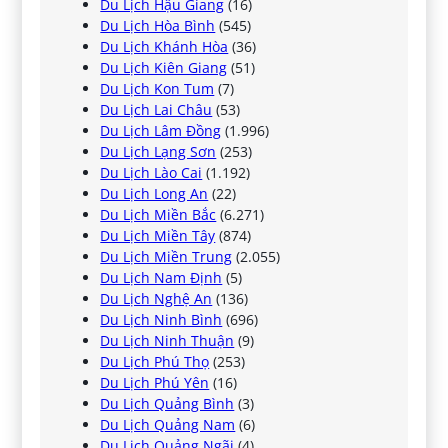
Du Lịch Hậu Giang
(16)
Du Lịch Hòa Bình
(545)
Du Lịch Khánh Hòa
(36)
Du Lịch Kiên Giang
(51)
Du Lịch Kon Tum
(7)
Du Lịch Lai Châu
(53)
Du Lịch Lâm Đồng
(1.996)
Du Lịch Lạng Sơn
(253)
Du Lịch Lào Cai
(1.192)
Du Lịch Long An
(22)
Du Lịch Miền Bắc
(6.271)
Du Lịch Miền Tây
(874)
Du Lịch Miền Trung
(2.055)
Du Lịch Nam Định
(5)
Du Lịch Nghệ An
(136)
Du Lịch Ninh Bình
(696)
Du Lịch Ninh Thuận
(9)
Du Lịch Phú Thọ
(253)
Du Lịch Phú Yên
(16)
Du Lịch Quảng Bình
(3)
Du Lịch Quảng Nam
(6)
Du Lịch Quảng Ngãi
(4)