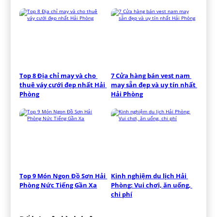
Top 8 Địa chỉ may và cho 
7 Cửa hàng bán vest nam 
thuê váy cưới đẹp nhất Hải 
may sẵn đẹp và uy tín nhất 
Phòng
Hải Phòng
Top 9 Món Ngon Đồ Sơn Hải 
Kinh nghiệm du lịch Hải 
Phòng Nức Tiếng Gần Xa
Phòng: Vui chơi, ăn uống, 
chi phí