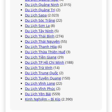
Du Lịch Quảng Ninh
(2.015)
Du Lịch Quảng Trị
(2)
Du Lịch Sapa
(2.023)
Du Lịch Sóc Trăng
(22)
Du Lịch Sơn La
(8)
Du Lịch Tây Ninh
(5)
Du Lịch Thái Bình
(274)
Du Lịch Thái Nguyên
(55)
Du Lịch Thanh Hóa
(6)
Du Lịch Thừa Thiên Huế
(3)
Du Lịch Tiền Giang
(29)
Du Lịch TP Hồ Chí Minh
(188)
Du Lịch Trà Vinh
(14)
Du Lịch Trung Quốc
(2)
Du Lịch Tuyên Quang
(150)
Du Lịch Vĩnh Long
(22)
Du Lịch Vĩnh Phúc
(2)
Du Lịch Yên Bái
(559)
Kinh Nghiệm – Bí Kíp
(2.390)