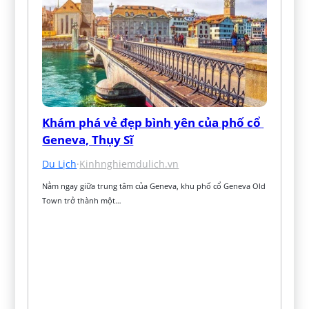
Khám phá vẻ đẹp bình yên của phố cổ 
Geneva, Thụy Sĩ
Du Lịch
·
Kinhnghiemdulich.vn
Nằm ngay giữa trung tâm của Geneva, khu phố cổ Geneva Old 
Town trở thành một…