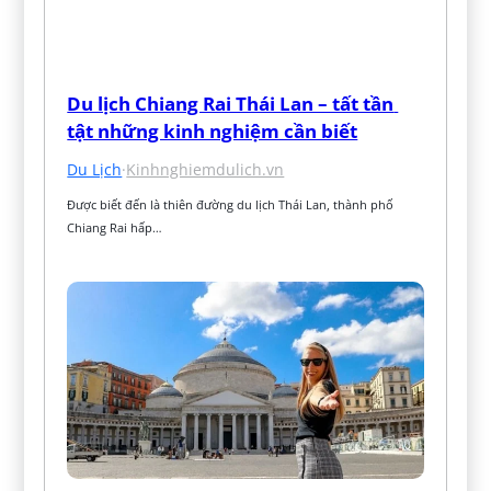
Du lịch Chiang Rai Thái Lan – tất tần 
tật những kinh nghiệm cần biết
Du Lịch
·
Kinhnghiemdulich.vn
Được biết đến là thiên đường du lịch Thái Lan, thành phố 
Chiang Rai hấp…