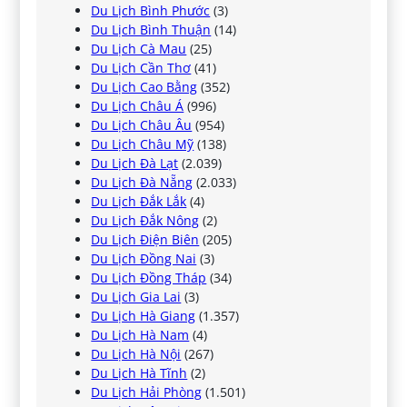
Du Lịch Bình Phước
(3)
Du Lịch Bình Thuận
(14)
Du Lịch Cà Mau
(25)
Du Lịch Cần Thơ
(41)
Du Lịch Cao Bằng
(352)
Du Lịch Châu Á
(996)
Du Lịch Châu Âu
(954)
Du Lịch Châu Mỹ
(138)
Du Lịch Đà Lạt
(2.039)
Du Lịch Đà Nẵng
(2.033)
Du Lịch Đắk Lắk
(4)
Du Lịch Đắk Nông
(2)
Du Lịch Điện Biên
(205)
Du Lịch Đồng Nai
(3)
Du Lịch Đồng Tháp
(34)
Du Lịch Gia Lai
(3)
Du Lịch Hà Giang
(1.357)
Du Lịch Hà Nam
(4)
Du Lịch Hà Nội
(267)
Du Lịch Hà Tĩnh
(2)
Du Lịch Hải Phòng
(1.501)