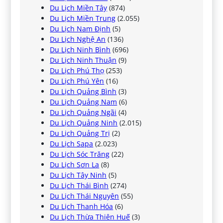
Du Lịch Miền Tây
(874)
Du Lịch Miền Trung
(2.055)
Du Lịch Nam Định
(5)
Du Lịch Nghệ An
(136)
Du Lịch Ninh Bình
(696)
Du Lịch Ninh Thuận
(9)
Du Lịch Phú Thọ
(253)
Du Lịch Phú Yên
(16)
Du Lịch Quảng Bình
(3)
Du Lịch Quảng Nam
(6)
Du Lịch Quảng Ngãi
(4)
Du Lịch Quảng Ninh
(2.015)
Du Lịch Quảng Trị
(2)
Du Lịch Sapa
(2.023)
Du Lịch Sóc Trăng
(22)
Du Lịch Sơn La
(8)
Du Lịch Tây Ninh
(5)
Du Lịch Thái Bình
(274)
Du Lịch Thái Nguyên
(55)
Du Lịch Thanh Hóa
(6)
Du Lịch Thừa Thiên Huế
(3)