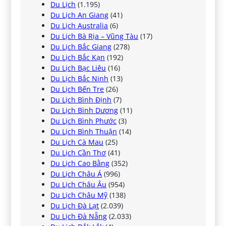
Du Lịch
(1.195)
Du Lịch An Giang
(41)
Du Lịch Australia
(6)
Du Lịch Bà Rịa – Vũng Tàu
(17)
Du Lịch Bắc Giang
(278)
Du Lịch Bắc Kạn
(192)
Du Lịch Bạc Liêu
(16)
Du Lịch Bắc Ninh
(13)
Du Lịch Bến Tre
(26)
Du Lịch Bình Định
(7)
Du Lịch Bình Dương
(11)
Du Lịch Bình Phước
(3)
Du Lịch Bình Thuận
(14)
Du Lịch Cà Mau
(25)
Du Lịch Cần Thơ
(41)
Du Lịch Cao Bằng
(352)
Du Lịch Châu Á
(996)
Du Lịch Châu Âu
(954)
Du Lịch Châu Mỹ
(138)
Du Lịch Đà Lạt
(2.039)
Du Lịch Đà Nẵng
(2.033)