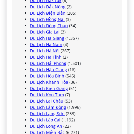
Du Lịch Đắk Lắk
(4)
Du Lịch Đắk Nông
(2)
Du Lịch Điện Biên
(205)
Du Lịch Đồng Nai
(3)
Du Lịch Đồng Tháp
(34)
Du Lịch Gia Lai
(3)
Du Lịch Hà Giang
(1.357)
Du Lịch Hà Nam
(4)
Du Lịch Hà Nội
(267)
Du Lịch Hà Tĩnh
(2)
Du Lịch Hải Phòng
(1.501)
Du Lịch Hậu Giang
(16)
Du Lịch Hòa Bình
(545)
Du Lịch Khánh Hòa
(36)
Du Lịch Kiên Giang
(51)
Du Lịch Kon Tum
(7)
Du Lịch Lai Châu
(53)
Du Lịch Lâm Đồng
(1.996)
Du Lịch Lạng Sơn
(253)
Du Lịch Lào Cai
(1.192)
Du Lịch Long An
(22)
Du Lịch Miền Bắc
(6.271)