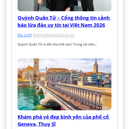
Quỳnh Quân Tử – Cổng thông tin cảnh 
báo lừa đảo uy tín tại Việt Nam 2026
Du Lịch
·
Kinhnghiemdulich.vn
Quỳnh Quân Tử ra đời như thế nào? Trong vài năm…
Khám phá vẻ đẹp bình yên của phố cổ 
Geneva, Thụy Sĩ