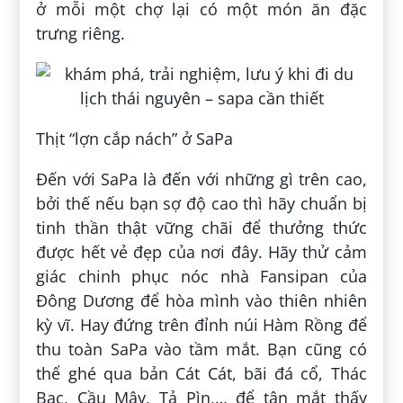
ở mỗi một chợ lại có một món ăn đặc
trưng riêng.
Thịt “lợn cắp nách” ở SaPa
Đến với SaPa là đến với những gì trên cao,
bởi thế nếu bạn sợ độ cao thì hãy chuẩn bị
tinh thần thật vững chãi để thưởng thức
được hết vẻ đẹp của nơi đây. Hãy thử cảm
giác chinh phục nóc nhà Fansipan của
Đông Dương để hòa mình vào thiên nhiên
kỳ vĩ. Hay đứng trên đỉnh núi Hàm Rồng để
thu toàn SaPa vào tầm mắt. Bạn cũng có
thể ghé qua bản Cát Cát, bãi đá cổ, Thác
Bạc, Cầu Mây, Tả Pìn,… để tận mắt thấy