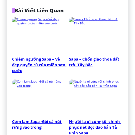
Bài Viết Liên Quan
Chiêm ngưỡng Sapa – Vẻ 
Sapa – Chốn giao thoa đất 
đẹp quyến rũ của miền sơn 
trời Tây Bắc
cước
Cơm lam Sapa -Gói cả núi 
Người lạ ơi cùng tôi chinh 
rừng vào trong!
phục nét độc đáo bản Tả 
Phìn Sapa