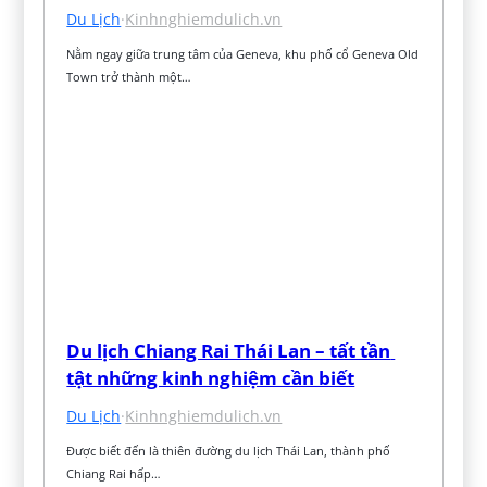
Du Lịch
·
Kinhnghiemdulich.vn
Nằm ngay giữa trung tâm của Geneva, khu phố cổ Geneva Old 
Town trở thành một…
Du lịch Chiang Rai Thái Lan – tất tần 
tật những kinh nghiệm cần biết
Du Lịch
·
Kinhnghiemdulich.vn
Được biết đến là thiên đường du lịch Thái Lan, thành phố 
Chiang Rai hấp…