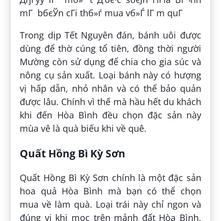
mГ bбєЎn cГі thб»ѓ mua vб»Ѓ lГ m quГ
Trong dịp Tết Nguyên đán, bánh uôi được
dùng để thờ cúng tổ tiên, đồng thời người
Mường còn sử dụng để chia cho gia súc và
nông cụ sản xuất. Loại bánh này có hượng
vị hấp dẫn, nhỏ nhắn và có thể bảo quản
được lâu. Chính vì thế mà hầu hết du khách
khi đến Hòa Bình đều chọn đặc sản này
mùa vê là quà biếu khi về quê.
Quất Hồng Bì Kỳ Sơn
Quất Hồng Bì Kỳ Sơn chính là một đặc sản
hoa quả Hòa Bình mà bạn có thể chọn
mua về làm quà. Loại trái này chỉ ngon và
đúng vị khi mọc trên mảnh đất Hòa Bình.