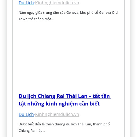
Du Lịch
·
Kinhnghiemdulich.vn
Nằm ngay giữa trung tâm của Geneva, khu phố cổ Geneva Old 
Town trở thành một…
Du lịch Chiang Rai Thái Lan – tất tần 
tật những kinh nghiệm cần biết
Du Lịch
·
Kinhnghiemdulich.vn
Được biết đến là thiên đường du lịch Thái Lan, thành phố 
Chiang Rai hấp…