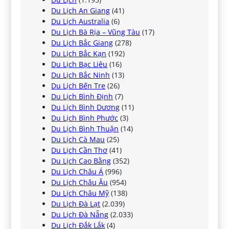
Du Lịch An Giang
(41)
Du Lịch Australia
(6)
Du Lịch Bà Rịa – Vũng Tàu
(17)
Du Lịch Bắc Giang
(278)
Du Lịch Bắc Kạn
(192)
Du Lịch Bạc Liêu
(16)
Du Lịch Bắc Ninh
(13)
Du Lịch Bến Tre
(26)
Du Lịch Bình Định
(7)
Du Lịch Bình Dương
(11)
Du Lịch Bình Phước
(3)
Du Lịch Bình Thuận
(14)
Du Lịch Cà Mau
(25)
Du Lịch Cần Thơ
(41)
Du Lịch Cao Bằng
(352)
Du Lịch Châu Á
(996)
Du Lịch Châu Âu
(954)
Du Lịch Châu Mỹ
(138)
Du Lịch Đà Lạt
(2.039)
Du Lịch Đà Nẵng
(2.033)
Du Lịch Đắk Lắk
(4)