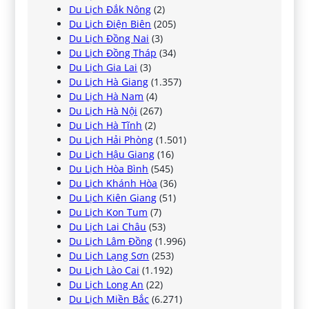
Du Lịch Đắk Nông
(2)
Du Lịch Điện Biên
(205)
Du Lịch Đồng Nai
(3)
Du Lịch Đồng Tháp
(34)
Du Lịch Gia Lai
(3)
Du Lịch Hà Giang
(1.357)
Du Lịch Hà Nam
(4)
Du Lịch Hà Nội
(267)
Du Lịch Hà Tĩnh
(2)
Du Lịch Hải Phòng
(1.501)
Du Lịch Hậu Giang
(16)
Du Lịch Hòa Bình
(545)
Du Lịch Khánh Hòa
(36)
Du Lịch Kiên Giang
(51)
Du Lịch Kon Tum
(7)
Du Lịch Lai Châu
(53)
Du Lịch Lâm Đồng
(1.996)
Du Lịch Lạng Sơn
(253)
Du Lịch Lào Cai
(1.192)
Du Lịch Long An
(22)
Du Lịch Miền Bắc
(6.271)