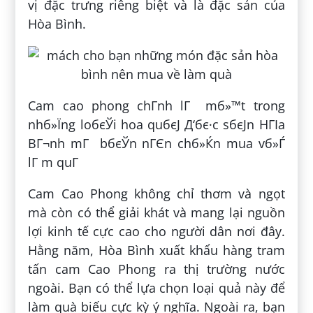
vị đặc trưng riêng biệt và là đặc sản của
Hòa Bình.
Cam cao phong chГ­nh lГ mб»™t trong
nhб»Їng loбєЎi hoa quбєЈ Д‘бє·c sбєЈn HГІa
BГ¬nh mГ bбєЎn nГЄn chб»Ќn mua vб»Ѓ
lГ m quГ
Cam Cao Phong không chỉ thơm và ngọt
mà còn có thể giải khát và mang lại nguồn
lợi kinh tế cực cao cho người dân nơi đây.
Hằng năm, Hòa Bình xuất khẩu hàng tram
tấn cam Cao Phong ra thị trường nước
ngoài. Bạn có thể lựa chọn loại quả này để
làm quà biếu cực kỳ ý nghĩa. Ngoài ra, bạn