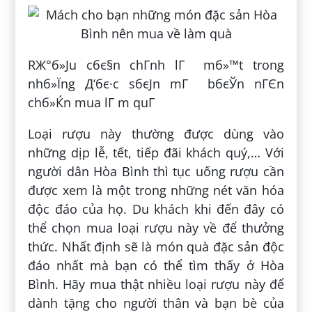
RЖ°б»Јu cбє§n chГ­nh lГ mб»™t trong
nhб»Їng Д‘бє·c sбєЈn mГ bбєЎn nГЄn
chб»Ќn mua lГ m quГ
Loại rượu này thường được dùng vào
những dịp lễ, tết, tiếp đãi khách quý,… Với
người dân Hòa Bình thì tục uống rượu cần
được xem là một trong những nét văn hóa
độc đáo của họ. Du khách khi đến đây có
thể chọn mua loại rượu này về để thưởng
thức. Nhất định sẽ là món quà đặc sản độc
đáo nhất mà bạn có thể tìm thấy ở Hòa
Bình. Hãy mua thật nhiều loại rượu này để
dành tặng cho người thân và bạn bè của