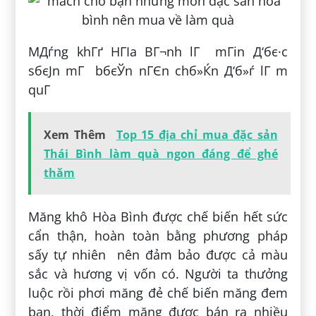
MДѓng khГґ HГІa BГ¬nh lГ mГіn Д‘бє·c
sбєЈn mГ bбєЎn nГЄn chб»Ќn Д‘б»ѓ lГ m
quГ
Xem Thêm
Top 15 địa chỉ mua đặc sản
Thái Bình làm quà ngon đáng để ghé
thăm
Măng khô Hòa Bình được chế biến hết sức
cẩn thận, hoàn toàn bằng phương pháp
sấy tự nhiên nên đảm bảo được cả màu
sắc và hương vị vốn có. Người ta thưởng
luộc rồi phơi măng đẻ chế biến măng đem
ban, thời điểm măng được bán ra nhiều