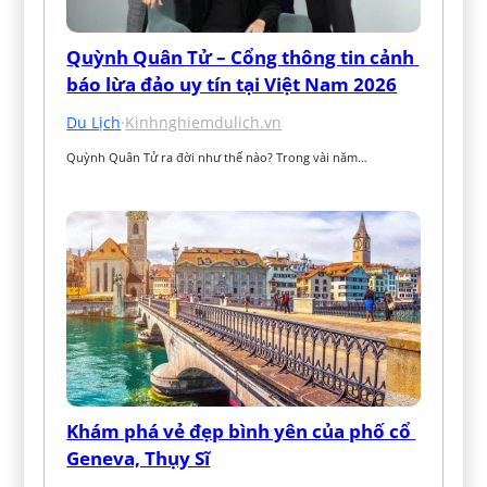
Quỳnh Quân Tử – Cổng thông tin cảnh 
báo lừa đảo uy tín tại Việt Nam 2026
Du Lịch
·
Kinhnghiemdulich.vn
Quỳnh Quân Tử ra đời như thế nào? Trong vài năm…
Khám phá vẻ đẹp bình yên của phố cổ 
Geneva, Thụy Sĩ