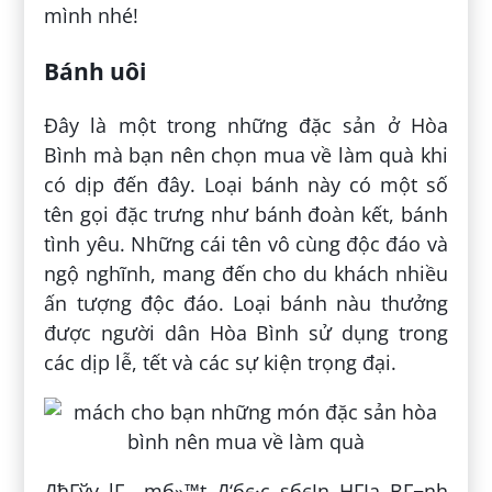
mình nhé!
Bánh uôi
Đây là một trong những đặc sản ở Hòa
Bình mà bạn nên chọn mua về làm quà khi
có dịp đến đây. Loại bánh này có một số
tên gọi đặc trưng như bánh đoàn kết, bánh
tình yêu. Những cái tên vô cùng độc đáo và
ngộ nghĩnh, mang đến cho du khách nhiều
ấn tượng độc đáo. Loại bánh nàu thưởng
được người dân Hòa Bình sử dụng trong
các dịp lễ, tết và các sự kiện trọng đại.
ДђГўy lГ mб»™t Д‘бє·c sбєЈn HГІa BГ¬nh