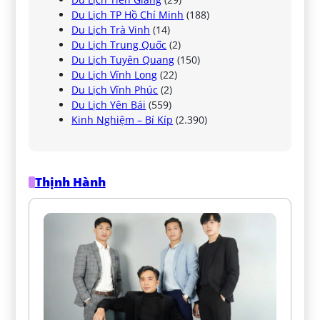
Du Lịch TP Hồ Chí Minh
(188)
Du Lịch Trà Vinh
(14)
Du Lịch Trung Quốc
(2)
Du Lịch Tuyên Quang
(150)
Du Lịch Vĩnh Long
(22)
Du Lịch Vĩnh Phúc
(2)
Du Lịch Yên Bái
(559)
Kinh Nghiệm – Bí Kíp
(2.390)
Thịnh Hành