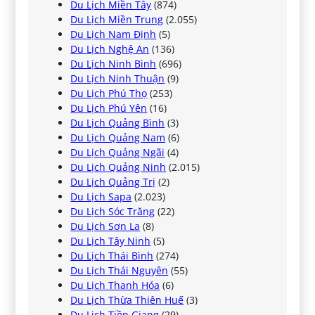
Du Lịch Miền Tây
(874)
Du Lịch Miền Trung
(2.055)
Du Lịch Nam Định
(5)
Du Lịch Nghệ An
(136)
Du Lịch Ninh Bình
(696)
Du Lịch Ninh Thuận
(9)
Du Lịch Phú Thọ
(253)
Du Lịch Phú Yên
(16)
Du Lịch Quảng Bình
(3)
Du Lịch Quảng Nam
(6)
Du Lịch Quảng Ngãi
(4)
Du Lịch Quảng Ninh
(2.015)
Du Lịch Quảng Trị
(2)
Du Lịch Sapa
(2.023)
Du Lịch Sóc Trăng
(22)
Du Lịch Sơn La
(8)
Du Lịch Tây Ninh
(5)
Du Lịch Thái Bình
(274)
Du Lịch Thái Nguyên
(55)
Du Lịch Thanh Hóa
(6)
Du Lịch Thừa Thiên Huế
(3)
Du Lịch Tiền Giang
(29)