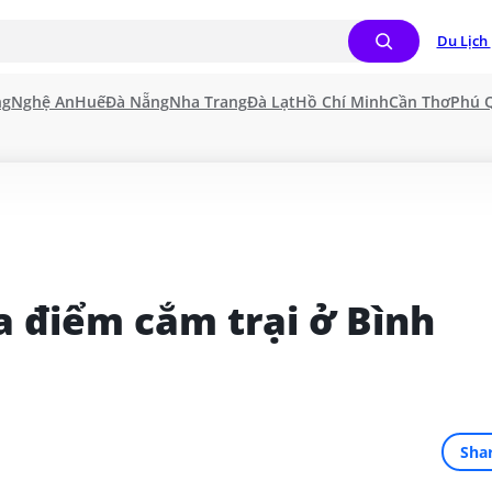
Du Lịch 
ng
Nghệ An
Huế
Đà Nẵng
Nha Trang
Đà Lạt
Hồ Chí Minh
Cần Thơ
Phú 
 điểm cắm trại ở Bình 
Sha