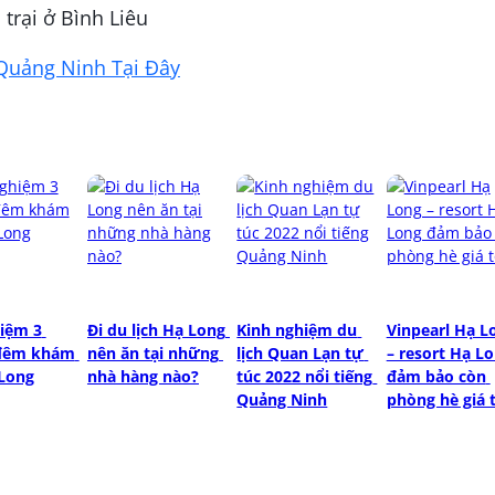
trại ở Bình Liêu
Quảng Ninh Tại Đây
iệm 3 
Đi du lịch Hạ Long 
Kinh nghiệm du 
Vinpearl Hạ Lo
đêm khám 
nên ăn tại những 
lịch Quan Lạn tự 
– resort Hạ Lo
Long
nhà hàng nào?
túc 2022 nổi tiếng 
đảm bảo còn 
Quảng Ninh
phòng hè giá 