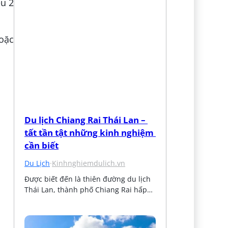
ều 2
oặc
Du lịch Chiang Rai Thái Lan – 
tất tần tật những kinh nghiệm 
cần biết
Du Lịch
·
Kinhnghiemdulich.vn
Được biết đến là thiên đường du lịch 
Thái Lan, thành phố Chiang Rai hấp…