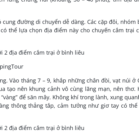
có cung đường di chuyển dễ dàng. Các cặp đôi, nhóm
 có thể lựa chọn địa điểm này cho chuyến cắm trại 
mpingTour
êng. Vào tháng 7 – 9, khắp những chân đồi, vạt núi ở
a tạo nên khung cảnh vô cùng lãng mạn, nên thơ. 
m “vàng” để săn mây. Không khí trong lành, xung quan
ng thông thẳng tắp, cảm tưởng như giơ tay có thể 