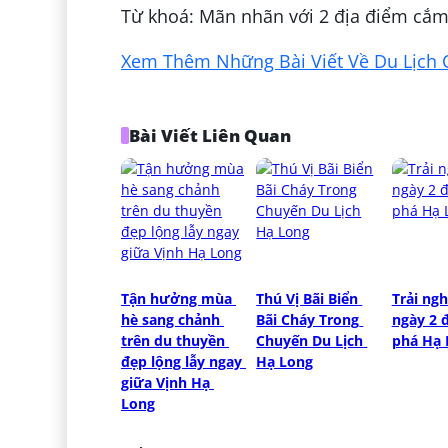
Từ khoá: Mãn nhãn với 2 địa điểm cắm 
Xem Thêm Những Bài Viết Về Du Lịch 
Bài Viết Liên Quan
Tận hưởng mùa 
Thú Vị Bãi Biển 
Trải ngh
hè sang chảnh 
Bãi Cháy Trong 
ngày 2 
trên du thuyền 
Chuyến Du Lịch 
phá Hạ 
đẹp lộng lẫy ngay 
Hạ Long
giữa Vịnh Hạ 
Long