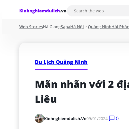
Kinhnghiemdulich
.vn
Web Stories
Hà Giang
Sapa
Hà Nội
Quảng Ninh
Hải Phò
Du Lịch Quảng Ninh
Mãn nhãn với 2 địa
Liêu
0
Kinhnghiemdulich.vn
09/01/2024