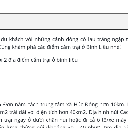
du khách với những cánh đồng cỏ lau trắng ngập tr
 Cùng khám phá các điểm cắm trại ở Bình Liêu nhé!
Cô Đơn nằm cách trung tâm xã Húc Động hơn 10km. 
2 trải dài với diện tích hơn 40km2. Địa hình núi Ca
 trại ngay ở dưới chân núi hoặc đi cả ô tô/xe máy
ến lưng chừng núi (khoảng 30 – 40 phút), tìm địa 