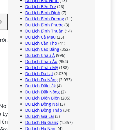
Du Lịch Bắc Ninh
(13)
Du Lịch Bến Tre
(26)
Du Lịch Bình Định
(7)
Du Lịch Bình Dương
(11)
Du Lịch Bình Phước
(3)
Du Lịch Bình Thuận
(14)
Du Lịch Cà Mau
(25)
ời,
Du Lịch Cần Thơ
(41)
Du Lịch Cao Bằng
(352)
Du Lịch Châu Á
(996)
Du Lịch Châu Âu
(954)
Du Lịch Châu Mỹ
(138)
Du Lịch Đà Lạt
(2.039)
Du Lịch Đà Nẵng
(2.033)
Du Lịch Đắk Lắk
(4)
Du Lịch Đắk Nông
(2)
Du Lịch Điện Biên
(205)
Du Lịch Đồng Nai
(3)
Nơi
Du Lịch Đồng Tháp
(34)
o Ly
Du Lịch Gia Lai
(3)
 lên
Du Lịch Hà Giang
(1.357)
Du Lịch Hà Nam
(4)
điểm