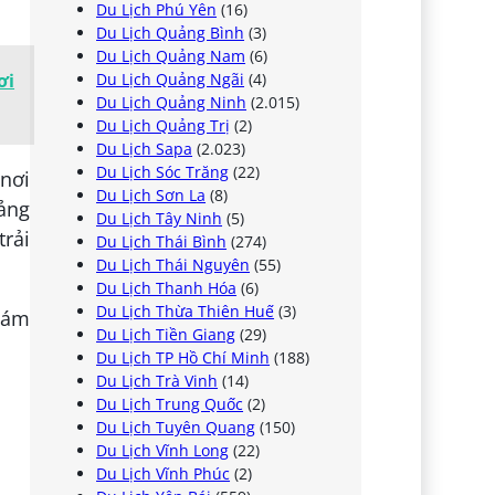
Du Lịch Phú Yên
(16)
Du Lịch Quảng Bình
(3)
Du Lịch Quảng Nam
(6)
Du Lịch Quảng Ngãi
(4)
ơi
Du Lịch Quảng Ninh
(2.015)
Du Lịch Quảng Trị
(2)
Du Lịch Sapa
(2.023)
Du Lịch Sóc Trăng
(22)
 nơi
Du Lịch Sơn La
(8)
ảng
Du Lịch Tây Ninh
(5)
trải
Du Lịch Thái Bình
(274)
Du Lịch Thái Nguyên
(55)
Du Lịch Thanh Hóa
(6)
Du Lịch Thừa Thiên Huế
(3)
hám
Du Lịch Tiền Giang
(29)
Du Lịch TP Hồ Chí Minh
(188)
Du Lịch Trà Vinh
(14)
Du Lịch Trung Quốc
(2)
Du Lịch Tuyên Quang
(150)
Du Lịch Vĩnh Long
(22)
Du Lịch Vĩnh Phúc
(2)