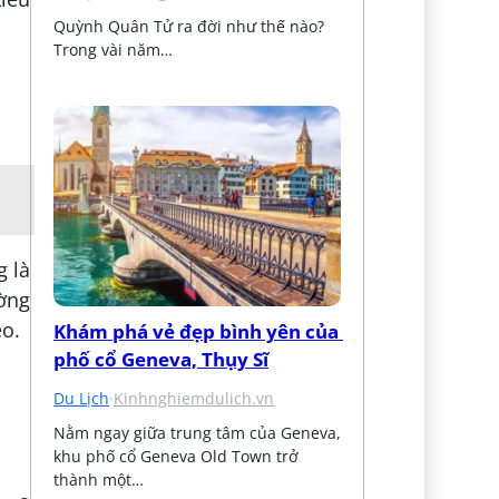
Quỳnh Quân Tử ra đời như thế nào? 
Trong vài năm…
g là
ờng
eo.
Khám phá vẻ đẹp bình yên của 
phố cổ Geneva, Thụy Sĩ
Du Lịch
·
Kinhnghiemdulich.vn
Nằm ngay giữa trung tâm của Geneva, 
khu phố cổ Geneva Old Town trở 
thành một…