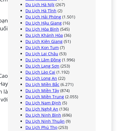
Du Lịch Hà Nội
(267)
Du Lịch Hà Tĩnh
(2)
Du Lịch Hải Phòng
(1.501)
 bạn
Du Lịch Hậu Giang
(16)
cuối
Du Lịch Hòa Bình
(545)
Du Lịch Khánh Hòa
(36)
Du Lịch Kiên Giang
(51)
Du Lịch Kon Tum
(7)
Du Lịch Lai Châu
(53)
Du Lịch Lâm Đồng
(1.996)
Du Lịch Lạng Sơn
(253)
Du Lịch Lào Cai
(1.192)
 Cao
Du Lịch Long An
(22)
Hay
Du Lịch Miền Bắc
(6.271)
Du Lịch Miền Tây
(874)
h là
Du Lịch Miền Trung
(2.055)
với
Du Lịch Nam Định
(5)
Du Lịch Nghệ An
(136)
Du Lịch Ninh Bình
(696)
Du Lịch Ninh Thuận
(9)
Du Lịch Phú Thọ
(253)