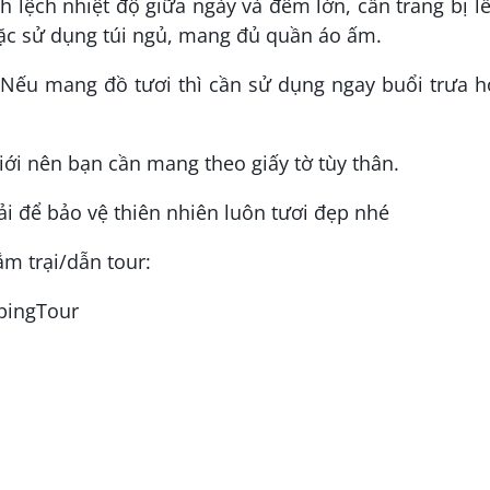
h lệch nhiệt độ giữa ngày và đêm lớn, cần trang bị l
ặc sử dụng túi ngủ, mang đủ quần áo ấm.
 Nếu mang đồ tươi thì cần sử dụng ngay buổi trưa h
ới nên bạn cần mang theo giấy tờ tùy thân.
ải để bảo vệ thiên nhiên luôn tươi đẹp nhé
ắm trại/dẫn tour:
pingTour