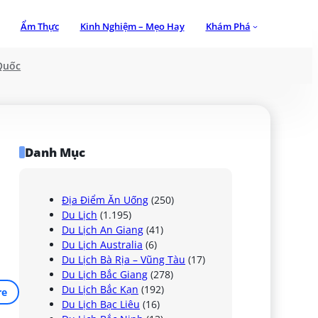
Ẩm Thực
Kinh Nghiệm – Mẹo Hay
Khám Phá
Quốc
Danh Mục
Địa Điểm Ăn Uống
(250)
Du Lịch
(1.195)
Du Lịch An Giang
(41)
Du Lịch Australia
(6)
Du Lịch Bà Rịa – Vũng Tàu
(17)
Du Lịch Bắc Giang
(278)
Du Lịch Bắc Kạn
(192)
re
Du Lịch Bạc Liêu
(16)