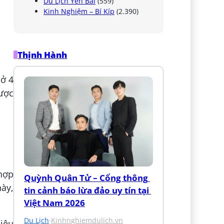
Du Lịch Yên Bái
(559)
Kinh Nghiệm – Bí Kíp
(2.390)
Thịnh Hành
 ở 4
được
hợp
Quỳnh Quân Tử – Cổng thông 
này,
tin cảnh báo lừa đảo uy tín tại 
Việt Nam 2026
Du Lịch
·
Kinhnghiemdulich.vn
Liêu