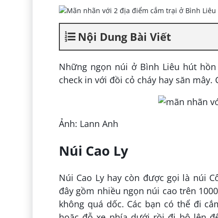
Nội Dung Bài Viết
Những ngọn núi ở Bình Liêu hút hồn 
check in với đồi cỏ cháy hay săn mây.
Ảnh: Lann Anh
Núi Cao Ly
Núi Cao Ly hay còn được gọi là núi 
đây gồm nhiều ngọn núi cao trên 1000m
không quá dốc. Các bạn có thể đi cắm
hoặc đỗ xe phía dưới rồi đi bộ lên đ