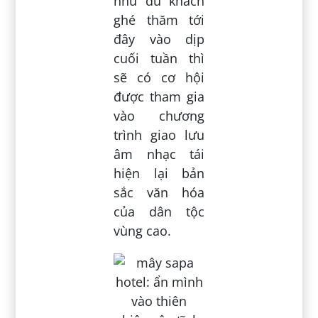
như du khách
ghé thăm tới
đây vào dịp
cuối tuần thì
sẽ có cơ hội
được tham gia
vào chương
trình giao lưu
âm nhạc tái
hiện lại bản
sắc văn hóa
của dân tộc
vùng cao.