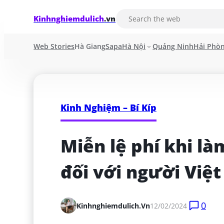
Kinhnghiemdulich
.vn
Web Stories
Hà Giang
Sapa
Hà Nội
Quảng Ninh
Hải Phò
Kinh Nghiệm – Bí Kíp
Miễn lệ phí khi là
đối với người Việ
0
Kinhnghiemdulich.vn
12/02/2024