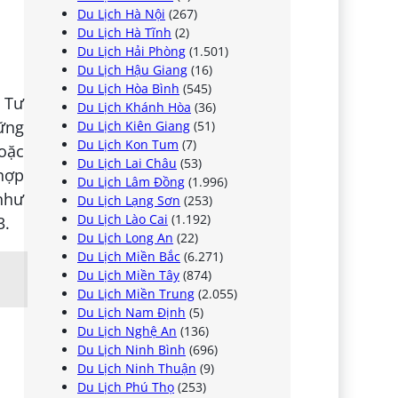
Du Lịch Hà Nội
(267)
Du Lịch Hà Tĩnh
(2)
Du Lịch Hải Phòng
(1.501)
Du Lịch Hậu Giang
(16)
Du Lịch Hòa Bình
(545)
 Tư
Du Lịch Khánh Hòa
(36)
hững
Du Lịch Kiên Giang
(51)
Du Lịch Kon Tum
(7)
oặc
Du Lịch Lai Châu
(53)
 hợp
Du Lịch Lâm Đồng
(1.996)
 như
Du Lịch Lạng Sơn
(253)
Du Lịch Lào Cai
(1.192)
3.
Du Lịch Long An
(22)
Du Lịch Miền Bắc
(6.271)
Du Lịch Miền Tây
(874)
Du Lịch Miền Trung
(2.055)
Du Lịch Nam Định
(5)
Du Lịch Nghệ An
(136)
Du Lịch Ninh Bình
(696)
Du Lịch Ninh Thuận
(9)
Du Lịch Phú Thọ
(253)