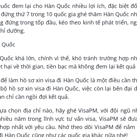
uốc đem lại cho Hàn Quốc nhiều lợi ích, đặc biệt đố
 đứng thứ 7 trong 10 quốc gia ghé thăm Hàn Quốc n
g đứng trong tốp đầu, kéo theo kinh tế phát triển, n
ghỉ dưỡng.
n Quốc
Quốc khá lớn, chính vì thế, khó tránh trường hợp n
ệt hại về thời gian, tiền bạc mà không đem lại kết quả 
n để làm hồ sơ xin visa đi Hàn Quốc là một điều cần th
bộ hồ sơ xin visa đi Hàn Quốc, việc còn lại bên đại 
n chỉ cần ngồi đợi kết quả.
ựa chọn địa chỉ nào, hãy ghé VisaPM, với đội ngũ n
hiều năm trong lĩnh vực tư vấn visa, VisaPM sẽ đư
hợp nhất với yêu cầu. Nhớ theo dõi VisaPM để nắm 
 đi Hàn Quốc cũng như các quốc gia khác nữa nhé!