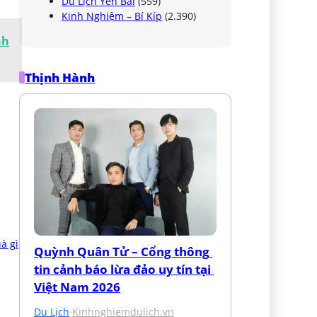
Du Lịch Yên Bái
(559)
Kinh Nghiệm – Bí Kíp
(2.390)
nh
Thịnh Hành
Quỳnh Quân Tử – Cổng thông 
tin cảnh báo lừa đảo uy tín tại 
Việt Nam 2026
Du Lịch
·
Kinhnghiemdulich.vn