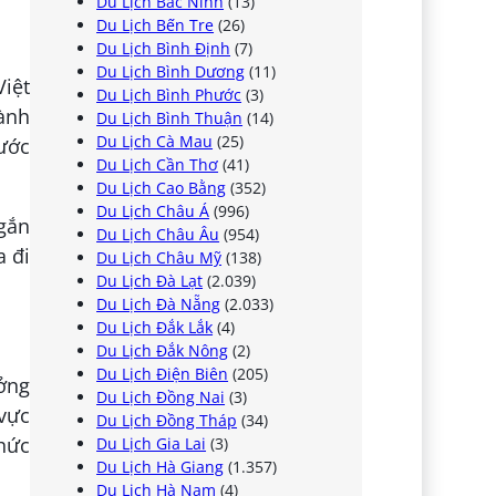
Du Lịch Bắc Ninh
(13)
Du Lịch Bến Tre
(26)
Du Lịch Bình Định
(7)
Du Lịch Bình Dương
(11)
iệt
Du Lịch Bình Phước
(3)
ành
Du Lịch Bình Thuận
(14)
Du Lịch Cà Mau
(25)
nước
Du Lịch Cần Thơ
(41)
Du Lịch Cao Bằng
(352)
Du Lịch Châu Á
(996)
ngắn
Du Lịch Châu Âu
(954)
a đi
Du Lịch Châu Mỹ
(138)
Du Lịch Đà Lạt
(2.039)
Du Lịch Đà Nẵng
(2.033)
Du Lịch Đắk Lắk
(4)
Du Lịch Đắk Nông
(2)
Du Lịch Điện Biên
(205)
ưởng
Du Lịch Đồng Nai
(3)
 vực
Du Lịch Đồng Tháp
(34)
chức
Du Lịch Gia Lai
(3)
Du Lịch Hà Giang
(1.357)
Du Lịch Hà Nam
(4)