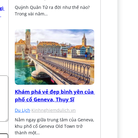
Quỳnh Quân Tử ra đời như thế nào? 
ì 
Trong vài năm…
Khám phá vẻ đẹp bình yên của 
phố cổ Geneva, Thụy Sĩ
Du Lịch
·
Kinhnghiemdulich.vn
Nằm ngay giữa trung tâm của Geneva, 
khu phố cổ Geneva Old Town trở 
thành một…