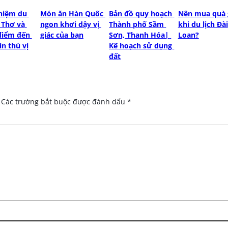
hiệm du 
Món ăn Hàn Quốc 
Bản đồ quy hoạch 
Nên mua quà g
 Thơ và 
ngon khơi dậy vị 
Thành phố Sầm 
khi du lịch Đài 
iểm đến 
giác của bạn
Sơn, Thanh Hóa| 
Loan?
in thú vị
Kế hoạch sử dụng 
đất
Các trường bắt buộc được đánh dấu
*