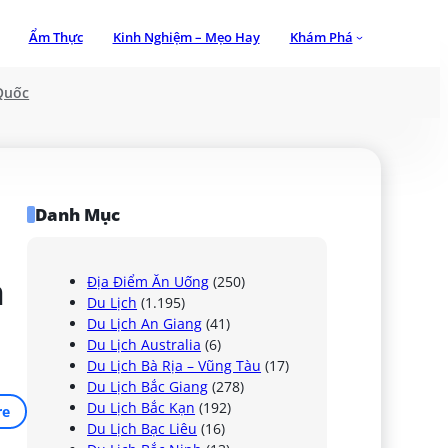
Ẩm Thực
Kinh Nghiệm – Mẹo Hay
Khám Phá
Quốc
Danh Mục
 
Địa Điểm Ăn Uống
(250)
Du Lịch
(1.195)
Du Lịch An Giang
(41)
Du Lịch Australia
(6)
Du Lịch Bà Rịa – Vũng Tàu
(17)
Du Lịch Bắc Giang
(278)
Du Lịch Bắc Kạn
(192)
re
Du Lịch Bạc Liêu
(16)