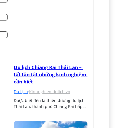
Du lịch Chiang Rai Thái Lan – 
tất tần tật những kinh nghiệm 
cần biết
Du Lịch
·
Kinhnghiemdulich.vn
Được biết đến là thiên đường du lịch 
Thái Lan, thành phố Chiang Rai hấp…