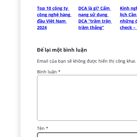
Top 10 công ty 
DCA là gì? Cẩm 
Kinh ng
công nghệ hàng 
nang sử dụng 
lịch Cần
đầu Việt Nam 
DCA “trăm trận 
những đ
2024
trăm thắng”
check – 
Để lại một bình luận
Email của bạn sẽ không được hiển thị công khai.
Bình luận
*
Tên
*