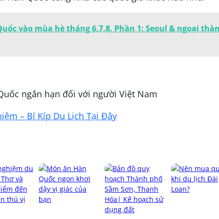
uốc vào mùa hè tháng 6,7,8. Phần 1: Seoul & ngoại thà
 Quốc ngắn hạn đối với người Việt Nam
ệm – Bí Kíp Du Lịch Tại Đây