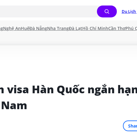
Du Lịch 
ng
Nghệ An
Huế
Đà Nẵng
Nha Trang
Đà Lạt
Hồ Chí Minh
Cần Thơ
Phú 
m visa Hàn Quốc ngắn hạn
t Nam
Sha