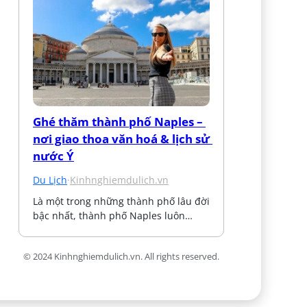
Ghé thăm thành phố Naples – 
nơi giao thoa văn hoá & lịch sử 
nước Ý
Du Lịch
·
Kinhnghiemdulich.vn
Là một trong những thành phố lâu đời 
bậc nhất, thành phố Naples luôn…
© 2024 Kinhnghiemdulich.vn. All rights reserved.