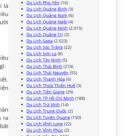
Du Lịch Phú Yên
(16)
i là
Du Lịch Quảng Bình
(3)
hiều
Du Lịch Quảng Nam
(6)
gười
Du Lịch Quảng Ngãi
(4)
Du Lịch Quảng Ninh
(2.015)
Du Lịch Quảng Trị
(2)
Du Lịch Sapa
(2.023)
Du Lịch Sóc Trăng
(22)
Du Lịch Sơn La
(8)
hiều
Du Lịch Tây Ninh
(5)
gì.
Du Lịch Thái Bình
(274)
Du Lịch Thái Nguyên
(55)
iết.
Du Lịch Thanh Hóa
(6)
Du Lịch Thừa Thiên Huế
(3)
diện
Du Lịch Tiền Giang
(29)
Du Lịch TP Hồ Chí Minh
(188)
Du Lịch Trà Vinh
(14)
hân
Du Lịch Trung Quốc
(2)
a ra
Du Lịch Tuyên Quang
(150)
Du Lịch Vĩnh Long
(22)
bắt
Du Lịch Vĩnh Phúc
(2)