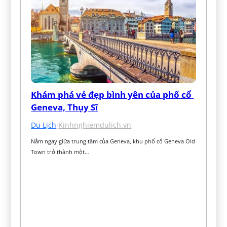
Khám phá vẻ đẹp bình yên của phố cổ 
Geneva, Thụy Sĩ
Du Lịch
·
Kinhnghiemdulich.vn
Nằm ngay giữa trung tâm của Geneva, khu phố cổ Geneva Old 
Town trở thành một…