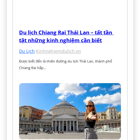
Du lịch Chiang Rai Thái Lan – tất tần 
tật những kinh nghiệm cần biết
Du Lịch
·
Kinhnghiemdulich.vn
Được biết đến là thiên đường du lịch Thái Lan, thành phố 
Chiang Rai hấp…