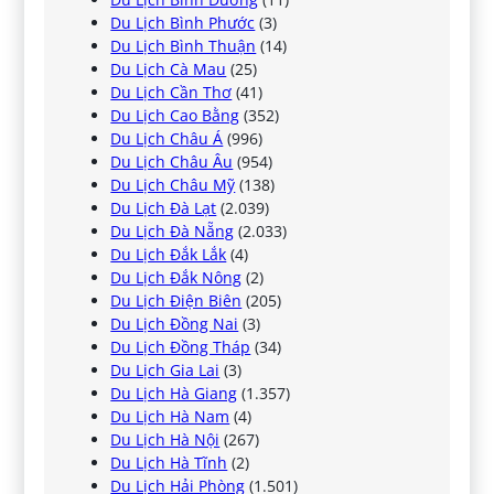
Du Lịch Bình Phước
(3)
Du Lịch Bình Thuận
(14)
Du Lịch Cà Mau
(25)
Du Lịch Cần Thơ
(41)
Du Lịch Cao Bằng
(352)
Du Lịch Châu Á
(996)
Du Lịch Châu Âu
(954)
Du Lịch Châu Mỹ
(138)
Du Lịch Đà Lạt
(2.039)
Du Lịch Đà Nẵng
(2.033)
Du Lịch Đắk Lắk
(4)
Du Lịch Đắk Nông
(2)
Du Lịch Điện Biên
(205)
Du Lịch Đồng Nai
(3)
Du Lịch Đồng Tháp
(34)
Du Lịch Gia Lai
(3)
Du Lịch Hà Giang
(1.357)
Du Lịch Hà Nam
(4)
Du Lịch Hà Nội
(267)
Du Lịch Hà Tĩnh
(2)
Du Lịch Hải Phòng
(1.501)