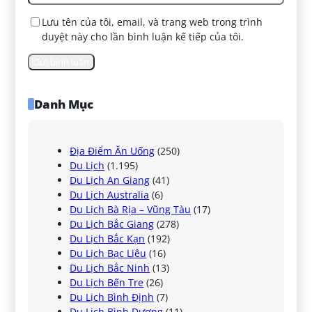
Lưu tên của tôi, email, và trang web trong trình
duyệt này cho lần bình luận kế tiếp của tôi.
Danh Mục
Địa Điểm Ăn Uống
(250)
Du Lịch
(1.195)
Du Lịch An Giang
(41)
Du Lịch Australia
(6)
Du Lịch Bà Rịa – Vũng Tàu
(17)
Du Lịch Bắc Giang
(278)
Du Lịch Bắc Kạn
(192)
Du Lịch Bạc Liêu
(16)
Du Lịch Bắc Ninh
(13)
Du Lịch Bến Tre
(26)
Du Lịch Bình Định
(7)
Du Lịch Bình Dương
(11)