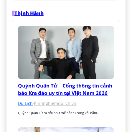
Thịnh Hành
Quỳnh Quân Tử – Cổng thông tin cảnh 
báo lừa đảo uy tín tại Việt Nam 2026
Du Lịch
·
Kinhnghiemdulich.vn
Quỳnh Quân Tử ra đời như thế nào? Trong vài năm…