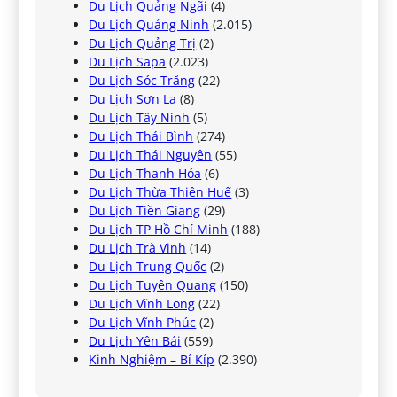
Du Lịch Quảng Ngãi
(4)
Du Lịch Quảng Ninh
(2.015)
Du Lịch Quảng Trị
(2)
Du Lịch Sapa
(2.023)
Du Lịch Sóc Trăng
(22)
Du Lịch Sơn La
(8)
Du Lịch Tây Ninh
(5)
Du Lịch Thái Bình
(274)
Du Lịch Thái Nguyên
(55)
Du Lịch Thanh Hóa
(6)
Du Lịch Thừa Thiên Huế
(3)
Du Lịch Tiền Giang
(29)
Du Lịch TP Hồ Chí Minh
(188)
Du Lịch Trà Vinh
(14)
Du Lịch Trung Quốc
(2)
Du Lịch Tuyên Quang
(150)
Du Lịch Vĩnh Long
(22)
Du Lịch Vĩnh Phúc
(2)
Du Lịch Yên Bái
(559)
Kinh Nghiệm – Bí Kíp
(2.390)