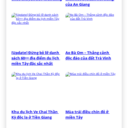
của An Giang
[Update] Đừng bỏ lỡ danh 
Ao Bà Om – Thắng cảnh 
sách 60++ địa điểm du lịch 
độc đáo của đất Trà Vinh
miền Tây đặc sắc nhất
Khu du lịch Ve Chai Thần 
Mùa trái điều chín đỏ ở 
Kỳ độc lạ ở Tiền Giang
miền Tây