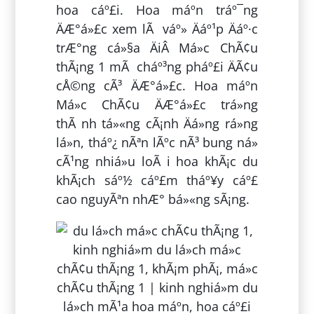
hoa cáº£i. Hoa máº­n tráº¯ng
ÄÆ°á»£c xem lÃ váº» Äáº¹p Äáº·c
trÆ°ng cá»§a ÄiÂ Má»c ChÃ¢u
thÃ¡ng 1 mÃ cháº³ng pháº£i ÄÃ¢u
cÅ©ng cÃ³ ÄÆ°á»£c. Hoa máº­n
Má»c ChÃ¢u ÄÆ°á»£c trá»ng
thÃ nh tá»«ng cÃ¡nh Äá»ng rá»ng
lá»n, tháº¿ nÃªn lÃºc nÃ³ bung ná»
cÃ¹ng nhiá»u loÃ i hoa khÃ¡c du
khÃ¡ch sáº½ cáº£m tháº¥y cáº£
cao nguyÃªn nhÆ° bá»«ng sÃ¡ng.