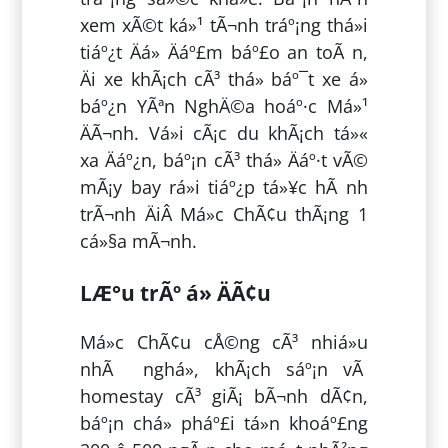
xem xÃ©t ká»¹ tÃ¬nh tráº¡ng thá»i
tiáº¿t Äá» Äáº£m báº£o an toÃ n,
Äi xe khÃ¡ch cÃ³ thá» báº¯t xe á»
báº¿n YÃªn NghÄ©a hoáº·c Má»¹
ÄÃ¬nh. Vá»i cÃ¡c du khÃ¡ch tá»«
xa Äáº¿n, báº¡n cÃ³ thá» Äáº·t vÃ©
mÃ¡y bay rá»i tiáº¿p tá»¥c hÃ nh
trÃ¬nh ÄiÂ Má»c ChÃ¢u thÃ¡ng 1
cá»§a mÃ¬nh.
LÆ°u trÃº á» ÄÃ¢u
Má»c ChÃ¢u cÅ©ng cÃ³ nhiá»u
nhÃ nghá», khÃ¡ch sáº¡n vÃ
homestay cÃ³ giÃ¡ bÃ¬nh dÃ¢n,
báº¡n chá» pháº£i tá»n khoáº£ng