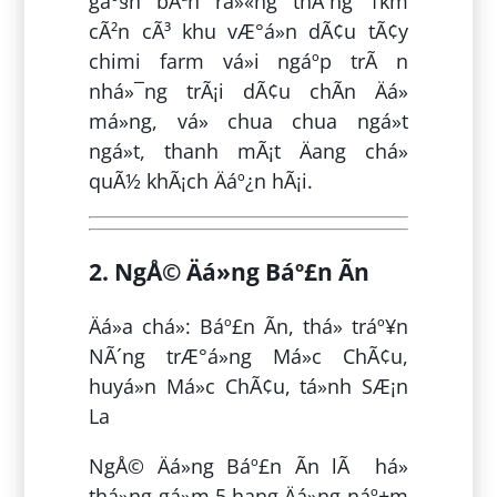
gáº§n bÃªn rá»«ng thÃ´ng 1km
cÃ²n cÃ³ khu vÆ°á»n dÃ¢u tÃ¢y
chimi farm vá»i ngáº­p trÃ n
nhá»¯ng trÃ¡i dÃ¢u chÃ­n Äá»
má»ng, vá» chua chua ngá»t
ngá»t, thanh mÃ¡t Äang chá»
quÃ½ khÃ¡ch Äáº¿n hÃ¡i.
2. NgÅ© Äá»ng Báº£n Ãn
Äá»a chá»: Báº£n Ãn, thá» tráº¥n
NÃ´ng trÆ°á»ng Má»c ChÃ¢u,
huyá»n Má»c ChÃ¢u, tá»nh SÆ¡n
La
NgÅ© Äá»ng Báº£n Ãn lÃ há»
thá»ng gá»m 5 hang Äá»ng náº±m