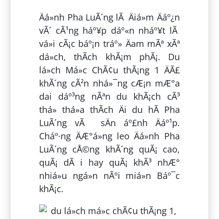
Äá»nh Pha LuÃ´ng lÃ Äiá»m Äáº¿n
vÃ´ cÃ¹ng háº¥p dáº«n nháº¥t lÃ
vá»i cÃ¡c báº¡n tráº» Äam mÃª xÃª
dá»ch, thÃ­ch khÃ¡m phÃ¡. Du
lá»ch Má»c ChÃ¢u thÃ¡ng 1 ÄÃ£
khÃ´ng cÃ²n nhá»¯ng cÆ¡n mÆ°a
dai dáº³ng nÃªn du khÃ¡ch cÃ³
thá» thá»a thÃ­ch Äi du hÃ­ Pha
LuÃ´ng vÃ sÄn áº£nh Äáº¹p.
Cháº·ng ÄÆ°á»ng leo Äá»nh Pha
LuÃ´ng cÅ©ng khÃ´ng quÃ¡ cao,
quÃ¡ dÃ i hay quÃ¡ khÃ³ nhÆ°
nhiá»u ngá»n nÃºi miá»n Báº¯c
khÃ¡c.