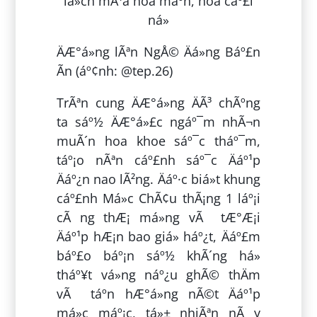
ÄÆ°á»ng lÃªn NgÅ© Äá»ng Báº£n
Ãn (áº¢nh: @tep.26)
TrÃªn cung ÄÆ°á»ng ÄÃ³ chÃºng
ta sáº½ ÄÆ°á»£c ngáº¯m nhÃ¬n
muÃ´n hoa khoe sáº¯c tháº¯m,
táº¡o nÃªn cáº£nh sáº¯c Äáº¹p
Äáº¿n nao lÃ²ng. Äáº·c biá»t khung
cáº£nh Má»c ChÃ¢u thÃ¡ng 1 láº¡i
cÃ ng thÆ¡ má»ng vÃ tÆ°Æ¡i
Äáº¹p hÆ¡n bao giá» háº¿t, Äáº£m
báº£o báº¡n sáº½ khÃ´ng há»
tháº¥t vá»ng náº¿u ghÃ© thÄm
vÃ táº­n hÆ°á»ng nÃ©t Äáº¹p
má»c máº¡c, tá»± nhiÃªn nÃ y