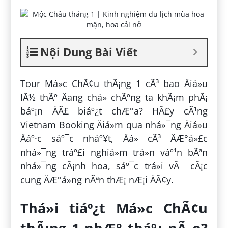
Nội Dung Bài Viết
Tour Má»c ChÃ¢u thÃ¡ng 1 cÃ³ bao Äiá»u
lÃ½ thÃº Äang chá» chÃºng ta khÃ¡m phÃ¡
báº¡n ÄÃ£ biáº¿t chÆ°a? HÃ£y cÃ¹ng
Vietnam Booking Äiá»m qua nhá»¯ng Äiá»u
Äáº·c sáº¯c nháº¥t, Äá» cÃ³ ÄÆ°á»£c
nhá»¯ng tráº£i nghiá»m trá»n váº¹n bÃªn
nhá»¯ng cÃ¡nh hoa, sáº¯c trá»i vÃ cÃ¡c
cung ÄÆ°á»ng nÃªn thÆ¡ nÆ¡i ÄÃ¢y.
Thá»i tiáº¿t Má»c ChÃ¢u