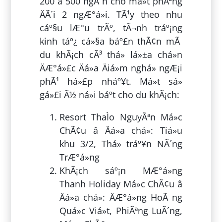
200 â 500 ngÃ n cho má»t phÃ²ng
ÄÃ´i 2 ngÆ°á»i. TÃ¹y theo nhu
cáº§u lÆ°u trÃº, tÃ¬nh tráº¡ng
kinh táº¿ cá»§a báº£n thÃ¢n mÃ
du khÃ¡ch cÃ³ thá» lá»±a chá»n
ÄÆ°á»£c Äá»a Äiá»m nghá» ngÆ¡i
phÃ¹ há»£p nháº¥t. Má»t sá»
gá»£i Ã½ ná»i báº­t cho du khÃ¡ch:
Resort ThaÌo NguyÃªn Má»c
ChÃ¢u â Äá»a chá»: Tiá»u
khu 3/2, Thá» tráº¥n NÃ´ng
TrÆ°á»ng
KhÃ¡ch sáº¡n MÆ°á»ng
Thanh Holiday Má»c ChÃ¢u â
Äá»a chá»: ÄÆ°á»ng HoÃ ng
Quá»c Viá»t, PhiÃªng LuÃ´ng,