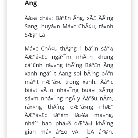
Ãng
Äá»a chá»: Báº£n Ãng, xÃ£ ÄÃ´ng
Sang, huyá»n Má»c ChÃ¢u, tá»nh
SÆ¡n La
Má»c ChÃ¢u thÃ¡ng 1 báº¡n sáº½
ÄÆ°á»£c ngáº¯m nhÃ¬n khung
cáº£nh rá»«ng thÃ´ng Báº£n Ãng
xanh ngáº¯t Äang soi bÃ³ng bÃªn
máº·t nÆ°á»c trong xanh. Äáº·c
biá»t vÃ o nhá»¯ng buá»i sÃ¡ng
sá»m nhá»¯ng ngÃ y Äáº§u nÄm,
rá»«ng thÃ´ng dÆ°á»ng nhÆ°
ÄÆ°á»£c táº¥m lá»¥a má»ng,
nháº¹ bao phá»§ dÆ°á»i khÃ´ng
gian má» áº£o vÃ bÃ­ áº©n.