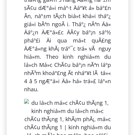
sÃ¢u dÆ°á»i máº·t Äáº¥t á» báº£n
Ãn, náº±m tÃ¡ch biá»t khá»i tháº¿
giá»i bÃªn ngoÃ i. Tháº¿ nÃªn Äá»
Äáº¿n ÄÆ°á»£c ÄÃ¢y báº¡n sáº½
pháº£i Äi qua má»t quÃ£ng
ÄÆ°á»ng khÃ¡ tráº¯c trá» vÃ nguy
hiá»m. Theo kinh nghiá»m du
lá»ch Má»c ChÃ¢u báº¡n nÃªn láº­p
nhÃ³m khoáº£ng Ã­t nháº¥t lÃ tá»«
4 â 5 ngÆ°á»i Äá» há» trá»£ láº«n
nhau.