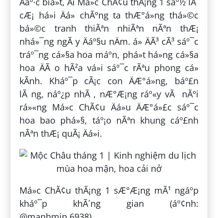
Äáº·c biá»t, Äi Má»c ChÃ¢u thÃ¡ng 1 sáº½ lÃ
cÆ¡ há»i Äá» chÃºng ta thÆ°á»ng thá»©c
bá»©c tranh thiÃªn nhiÃªn nÃªn thÆ¡
nhá»¯ng ngÃ y Äáº§u nÄm. á» ÄÃ³ cÃ³ sáº¯c
tráº¯ng cá»§a hoa máº­n, phá»t há»ng cá»§a
hoa ÄÃ o hÃ²a vá»i sáº¯c rÃªu phong cá»
kÃ­nh. Kháº¯p cÃ¡c con ÄÆ°á»ng, báº£n
lÃ ng, náº¿p nhÃ , nÆ°Æ¡ng ráº«y vÃ nÃºi
rá»«ng Má»c ChÃ¢u Äá»u ÄÆ°á»£c sáº¯c
hoa bao phá»§, táº¡o nÃªn khung cáº£nh
nÃªn thÆ¡ quÃ¡ Äá»i.
Má»c ChÃ¢u thÃ¡ng 1 sÆ°Æ¡ng mÃ¹ ngáº­p
kháº¯p khÃ´ng gian (áº¢nh:
@manhmip.6938)