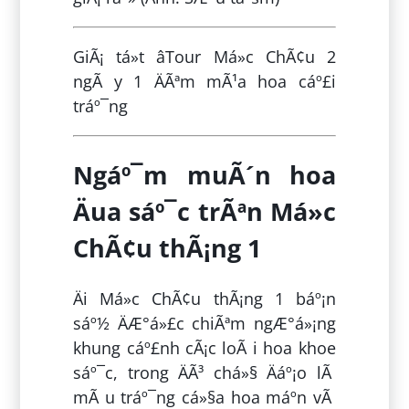
GiÃ¡ tá»t âTour Má»c ChÃ¢u 2
ngÃ y 1 ÄÃªm mÃ¹a hoa cáº£i
tráº¯ng
Ngáº¯m muÃ´n hoa
Äua sáº¯c trÃªn Má»c
ChÃ¢u thÃ¡ng 1
Äi Má»c ChÃ¢u thÃ¡ng 1 báº¡n
sáº½ ÄÆ°á»£c chiÃªm ngÆ°á»¡ng
khung cáº£nh cÃ¡c loÃ i hoa khoe
sáº¯c, trong ÄÃ³ chá»§ Äáº¡o lÃ
mÃ u tráº¯ng cá»§a hoa máº­n vÃ