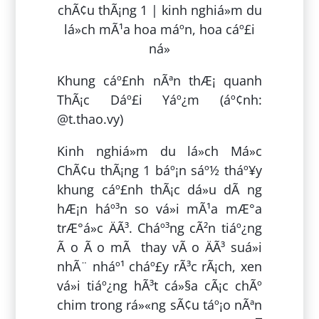
Khung cáº£nh nÃªn thÆ¡ quanh
ThÃ¡c Dáº£i Yáº¿m (áº¢nh:
@t.thao.vy)
Kinh nghiá»m du lá»ch Má»c
ChÃ¢u thÃ¡ng 1 báº¡n sáº½ tháº¥y
khung cáº£nh thÃ¡c dá»u dÃ ng
hÆ¡n háº³n so vá»i mÃ¹a mÆ°a
trÆ°á»c ÄÃ³. Cháº³ng cÃ²n tiáº¿ng
Ã o Ã o mÃ thay vÃ o ÄÃ³ suá»i
nhÃ¨ nháº¹ cháº£y rÃ³c rÃ¡ch, xen
vá»i tiáº¿ng hÃ³t cá»§a cÃ¡c chÃº
chim trong rá»«ng sÃ¢u táº¡o nÃªn