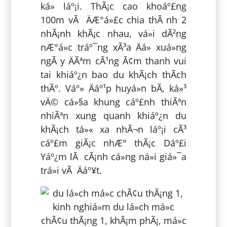
ká» láº¡i. ThÃ¡c cao khoáº£ng
100m vÃ ÄÆ°á»£c chia thÃ nh 2
nhÃ¡nh khÃ¡c nhau, vá»i dÃ²ng
nÆ°á»c tráº¯ng xÃ³a Äá» xuá»ng
ngÃ y ÄÃªm cÃ¹ng Ã¢m thanh vui
tai khiáº¿n bao du khÃ¡ch thÃ­ch
thÃº. Váº» Äáº¹p huyá»n bÃ­, ká»³
vÄ© cá»§a khung cáº£nh thiÃªn
nhiÃªn xung quanh khiáº¿n du
khÃ¡ch tá»« xa nhÃ¬n láº¡i cÃ³
cáº£m giÃ¡c nhÆ° thÃ¡c Dáº£i
Yáº¿m lÃ cÃ¡nh cá»ng ná»i giá»¯a
trá»i vÃ Äáº¥t.