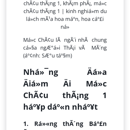
Má»c ChÃ¢u lÃ ngÃ´i nhÃ chung
cá»§a ngÆ°á»i ThÃ¡i vÃ MÃ´ng
(áº¢nh: SÆ°u táº§m)
Nhá»¯ng Äá»a
Äiá»m Äi Má»c
ChÃ¢u thÃ¡ng 1
háº¥p dáº«n nháº¥t
1. Rá»«ng thÃ´ng Báº£n