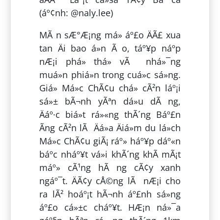
(áº¢nh: @naly.lee)
MÃ n sÆ°Æ¡ng má» áº£o ÄÃ£ xua
tan Äi bao á»n Ã o, táº¥p náº­p
nÆ¡i phá» thá» vÃ nhá»¯ng
muá»n phiá»n trong cuá»c sá»ng.
Giá» Má»c ChÃ¢u chá» cÃ²n láº¡i
sá»± bÃ¬nh yÃªn dá»u dÃ ng,
Äáº·c biá»t rá»«ng thÃ´ng Báº£n
Ãng cÃ²n lÃ Äá»a Äiá»m du lá»ch
Má»c ChÃ¢u giÃ¡ ráº» háº¥p dáº«n
báº­c nháº¥t vá»i khÃ´ng khÃ­ mÃ¡t
máº» cÃ¹ng hÃ ng cÃ¢y xanh
ngáº¯t. ÄÃ¢y cÅ©ng lÃ nÆ¡i cho
ra lÃ² hoáº¡t hÃ¬nh áº£nh sá»ng
áº£o cá»±c cháº¥t. HÆ¡n ná»¯a