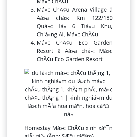
Má»c ChÃ¢u
Má»c ChÃ¢u Arena Village â
Äá»a chá»: Km 122/180
Quá»c lá» 6 Tiá»u Khu,
Chiá»ng Äi, Má»c ChÃ¢u
Má»c ChÃ¢u Eco Garden
Resort â Äá»a chá»: Má»c
ChÃ¢u Eco Garden Resort
Homestay Má»c ChÃ¢u xinh xáº¯n
giÃ¡ ráº» (Ãnh: SÆ°u táº§m)