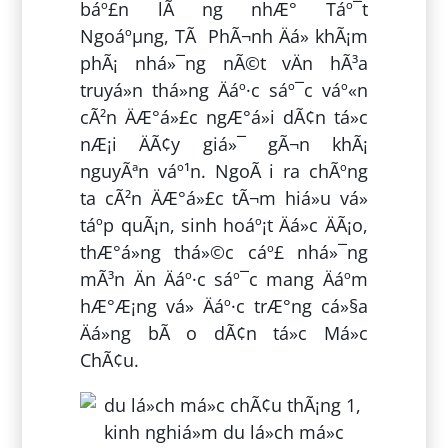
báº£n lÃ ng nhÆ° Táº¯t
Ngoáºµng, TÃ PhÃ¬nh Äá» khÃ¡m
phÃ¡ nhá»¯ng nÃ©t vÄn hÃ³a
truyá»n thá»ng Äáº·c sáº¯c váº«n
cÃ²n ÄÆ°á»£c ngÆ°á»i dÃ¢n tá»c
nÆ¡i ÄÃ¢y giá»¯ gÃ¬n khÃ¡
nguyÃªn váº¹n. NgoÃ i ra chÃºng
ta cÃ²n ÄÆ°á»£c tÃ¬m hiá»u vá»
táº­p quÃ¡n, sinh hoáº¡t Äá»c ÄÃ¡o,
thÆ°á»ng thá»©c cáº£ nhá»¯ng
mÃ³n Än Äáº·c sáº¯c mang Äáº­m
hÆ°Æ¡ng vá» Äáº·c trÆ°ng cá»§a
Äá»ng bÃ o dÃ¢n tá»c Má»c
ChÃ¢u.