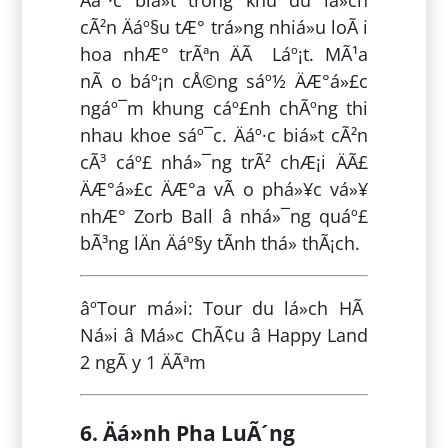
Äáº·c biá»t trong khu du lá»ch
cÃ²n Äáº§u tÆ° trá»ng nhiá»u loÃ i
hoa nhÆ° trÃªn ÄÃ Láº¡t. MÃ¹a
nÃ o báº¡n cÅ©ng sáº½ ÄÆ°á»£c
ngáº¯m khung cáº£nh chÃºng thi
nhau khoe sáº¯c. Äáº·c biá»t cÃ²n
cÃ³ cáº£ nhá»¯ng trÃ² chÆ¡i ÄÃ£
ÄÆ°á»£c ÄÆ°a vÃ o phá»¥c vá»¥
nhÆ° Zorb Ball â nhá»¯ng quáº£
bÃ³ng lÄn Äáº§y tÃ­nh thá»­ thÃ¡ch.
âºTour má»i: Tour du lá»ch HÃ
Ná»i â Má»c ChÃ¢u â Happy Land
2 ngÃ y 1 ÄÃªm
6. Äá»nh Pha LuÃ´ng