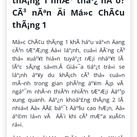
thÃ¡ng 1 nhÆ° tháº¿ nÃ o?
CÃ³ nÃªn Äi Má»c ChÃ¢u
thÃ¡ng 1
Má»c ChÃ¢u thÃ¡ng 1 khÃ­ háº­u váº«n Äang
cÃ²n tÆ°Æ¡ng Äá»i láº¡nh, cuá»i ÄÃ´ng cÃ³
thá» xuáº¥t hiá»n tuyáº¿t rÆ¡i nháº¥t lÃ
lÃºc sÃ¡ng sá»m.Â Giá»¯a tiáº¿t trá»i se
láº¡nh áº¥y du khÃ¡ch cÃ³ thá» cuá»n
mÃ¬nh trong gian phÃ²ng áº¥m Ã¡p vÃ
ngáº¯m nhÃ¬n thiÃªn nhiÃªn tÆ°Æ¡i Äáº¹p
xung quanh. Äáº¿n khoáº£ng thÃ¡ng 2 lÃ
nhiá»t Äá» ÄÃ£ báº¯t Äáº§u cao hÆ¡n, Äá»
áº©m lá»n vÃ ÄÃ´i khi cÃ³ mÆ°a xuÃ¢n
rá»i.