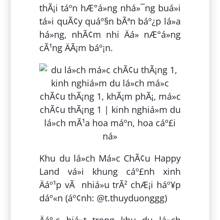
thÃ¡i táº­n hÆ°á»ng nhá»¯ng buá»i
tá»i quÃ¢y quáº§n bÃªn báº¿p lá»­a
há»ng, nhÃ¢m nhi Äá» nÆ°á»ng
cÃ¹ng ÄÃ¡m báº¡n.
Khu du lá»ch Má»c ChÃ¢u Happy
Land vá»i khung cáº£nh xinh
Äáº¹p vÃ nhiá»u trÃ² chÆ¡i háº¥p
dáº«n (áº¢nh: @t.thuyduonggg)