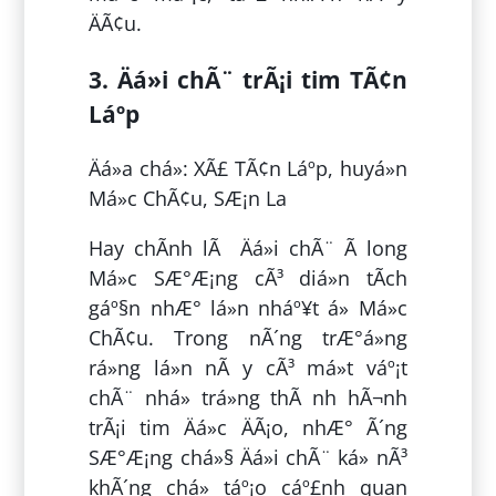
ÄÃ¢u.
3. Äá»i chÃ¨ trÃ¡i tim TÃ¢n
Láº­p
Äá»a chá»: XÃ£ TÃ¢n Láº­p, huyá»n
Má»c ChÃ¢u, SÆ¡n La
Hay chÃ­nh lÃ Äá»i chÃ¨ Ã long
Má»c SÆ°Æ¡ng cÃ³ diá»n tÃ­ch
gáº§n nhÆ° lá»n nháº¥t á» Má»c
ChÃ¢u. Trong nÃ´ng trÆ°á»ng
rá»ng lá»n nÃ y cÃ³ má»t váº¡t
chÃ¨ nhá» trá»ng thÃ nh hÃ¬nh
trÃ¡i tim Äá»c ÄÃ¡o, nhÆ° Ã´ng
SÆ°Æ¡ng chá»§ Äá»i chÃ¨ ká» nÃ³
khÃ´ng chá» táº¡o cáº£nh quan