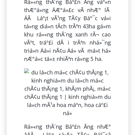
Rá»«ng thÃ´ng Báº£n Ãng váº«n
thÆ°á»ng ÄÆ°á»£c vÃ­ nhÆ° lÃ
ÄÃ Láº¡t vÃ¹ng TÃ¢y Báº¯c vá»i
tá»ng diá»n tÃ­ch trÃªn 43ha gá»m
khu rá»«ng thÃ´ng xanh rÃ¬ cao
vÃºt, tráº£i dÃ i trÃªn nhá»¯ng
triá»n Äá»i nÃ¢u Äá» vÃ má»t há»
nÆ°á»c tá»± nhiÃªn rá»ng 5 ha.
Rá»«ng thÃ´ng Báº£n Ãng nhÆ°
âÄÃ Láº¡t cá»§a TÃ¢y Báº¯câ