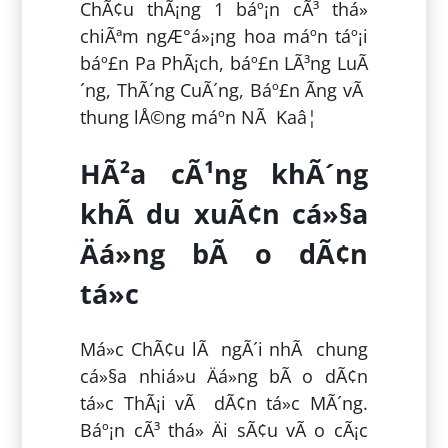
ChÃ¢u thÃ¡ng 1 báº¡n cÃ³ thá»
chiÃªm ngÆ°á»¡ng hoa máº­n táº¡i
báº£n Pa PhÃ¡ch, báº£n LÃ³ng LuÃ
´ng, ThÃ´ng CuÃ´ng, Báº£n Ãng vÃ
thung lÅ©ng máº­n NÃ Kaâ¦
HÃ²a cÃ¹ng khÃ´ng
khÃ­ du xuÃ¢n cá»§a
Äá»ng bÃ o dÃ¢n
tá»c
Má»c ChÃ¢u lÃ ngÃ´i nhÃ chung
cá»§a nhiá»u Äá»ng bÃ o dÃ¢n
tá»c ThÃ¡i vÃ dÃ¢n tá»c MÃ´ng.
Báº¡n cÃ³ thá» Äi sÃ¢u vÃ o cÃ¡c