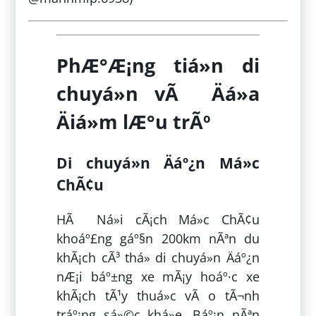
PhÆ°Æ¡ng tiá»n di
chuyá»n vÃ Äá»a
Äiá»m lÆ°u trÃº
Di chuyá»n Äáº¿n Má»c
ChÃ¢u
HÃ Ná»i cÃ¡ch Má»c ChÃ¢u
khoáº£ng gáº§n 200km nÃªn du
khÃ¡ch cÃ³ thá» di chuyá»n Äáº¿n
nÆ¡i báº±ng xe mÃ¡y hoáº·c xe
khÃ¡ch tÃ¹y thuá»c vÃ o tÃ¬nh
tráº¡ng sá»©c khá»e. Báº¡n nÃªn