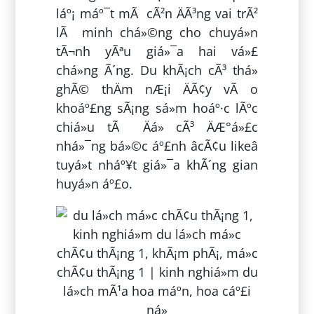
láº¡ máº¯t mÃ cÃ²n ÄÃ³ng vai trÃ²
lÃ minh chá»©ng cho chuyá»n
tÃ¬nh yÃªu giá»¯a hai vá»£
chá»ng Ã´ng. Du khÃ¡ch cÃ³ thá»
ghÃ© thÄm nÆ¡i ÄÃ¢y vÃ o
khoáº£ng sÃ¡ng sá»m hoáº·c lÃºc
chiá»u tÃ Äá» cÃ³ ÄÆ°á»£c
nhá»¯ng bá»©c áº£nh âcÃ¢u likeâ
tuyá»t nháº¥t giá»¯a khÃ´ng gian
huyá»n áº£o.