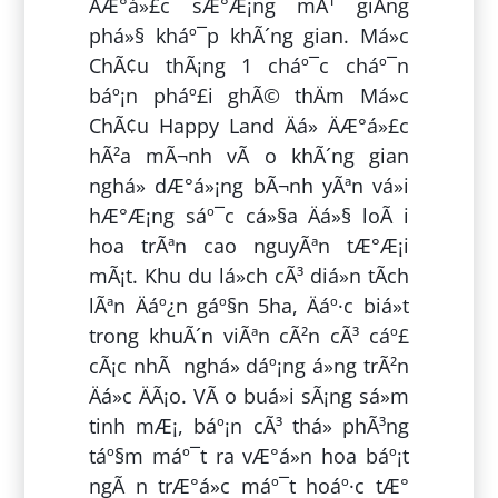
ÄÆ°á»£c sÆ°Æ¡ng mÃ¹ giÄng
phá»§ kháº¯p khÃ´ng gian. Má»c
ChÃ¢u thÃ¡ng 1 cháº¯c cháº¯n
báº¡n pháº£i ghÃ© thÄm Má»c
ChÃ¢u Happy Land Äá» ÄÆ°á»£c
hÃ²a mÃ¬nh vÃ o khÃ´ng gian
nghá» dÆ°á»¡ng bÃ¬nh yÃªn vá»i
hÆ°Æ¡ng sáº¯c cá»§a Äá»§ loÃ i
hoa trÃªn cao nguyÃªn tÆ°Æ¡i
mÃ¡t. Khu du lá»ch cÃ³ diá»n tÃ­ch
lÃªn Äáº¿n gáº§n 5ha, Äáº·c biá»t
trong khuÃ´n viÃªn cÃ²n cÃ³ cáº£
cÃ¡c nhÃ nghá» dáº¡ng á»ng trÃ²n
Äá»c ÄÃ¡o. VÃ o buá»i sÃ¡ng sá»m
tinh mÆ¡, báº¡n cÃ³ thá» phÃ³ng
táº§m máº¯t ra vÆ°á»n hoa báº¡t
ngÃ n trÆ°á»c máº¯t hoáº·c tÆ°