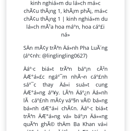
SÄn mÃ¢y trÃªn Äá»nh Pha LuÃ´ng
(áº¢nh: @linglingling0627)
Äáº·c biá»t trÃªn báº¡n cÃ²n
ÄÆ°á»£c ngáº¯m nhÃ¬n cáº£nh
sáº¯c thay Äá»i suá»t cung
ÄÆ°á»ng áº¥y. LÃªn Äáº¿n Äá»nh
lÃ cáº£nh mÃ¢y váº§n vÅ© bá»ng
bá»nh dÆ°á»i chÃ¢n. Äáº·c biá»t
trÃªn ÄÆ°á»ng vá» báº¡n Äá»«ng
quÃªn ghÃ© thÄm Ba Khan vá»i