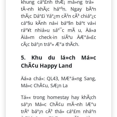
khung cáº£nh thÆ¡ má»ng trá»¯
tÃ¬nh khÃ¡c háº³n. Ngay bÃªn
thÃ¡c Dáº£i Yáº¿m cÃ²n cÃ³ chiáº¿c
cáº§u kÃ­nh ná»i báº§n báº­t vá»i
ráº¥t nhiá»u sáº¯c mÃ u, Äá»a
Äiá»m check-in siÃªu ÄÆ°á»£c
cÃ¡c báº¡n tráº» Æ°a thÃ­ch.
5. Khu du lá»ch Má»c
ChÃ¢u Happy Land
Äá»a chá»: QL43, MÆ°á»ng Sang,
Má»c ChÃ¢u, SÆ¡n La
Tá»« trong homestay hay khÃ¡ch
sáº¡n Má»c ChÃ¢u mÃ¬nh lÆ°u
trÃº báº¡n cÃ³ thá» cáº£m nháº­n