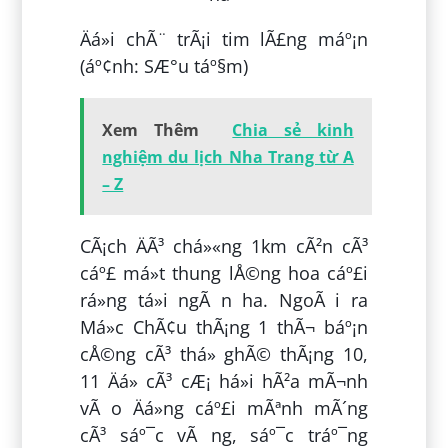
Äá»i chÃ¨ trÃ¡i tim lÃ£ng máº¡n
(áº¢nh: SÆ°u táº§m)
Xem Thêm
Chia sẻ kinh
nghiệm du lịch Nha Trang từ A
– Z
CÃ¡ch ÄÃ³ chá»«ng 1km cÃ²n cÃ³
cáº£ má»t thung lÅ©ng hoa cáº£i
rá»ng tá»i ngÃ n ha. NgoÃ i ra
Má»c ChÃ¢u thÃ¡ng 1 thÃ¬ báº¡n
cÅ©ng cÃ³ thá» ghÃ© thÃ¡ng 10,
11 Äá» cÃ³ cÆ¡ há»i hÃ²a mÃ¬nh
vÃ o Äá»ng cáº£i mÃªnh mÃ´ng
cÃ³ sáº¯c vÃ ng, sáº¯c tráº¯ng