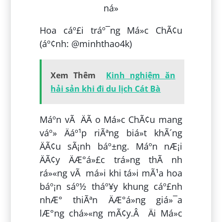
Hoa cáº£i tráº¯ng Má»c ChÃ¢u
(áº¢nh: @minhthao4k)
Xem Thêm
Kinh nghiệm ăn
hải sản khi đi du lịch Cát Bà
Máº­n vÃ ÄÃ o Má»c ChÃ¢u mang
váº» Äáº¹p riÃªng biá»t khÃ´ng
ÄÃ¢u sÃ¡nh báº±ng. Máº­n nÆ¡i
ÄÃ¢y ÄÆ°á»£c trá»ng thÃ nh
rá»«ng vÃ má»i khi tá»i mÃ¹a hoa
báº¡n sáº½ tháº¥y khung cáº£nh
nhÆ° thiÃªn ÄÆ°á»ng giá»¯a
lÆ°ng chá»«ng mÃ¢y.Â Äi Má»c