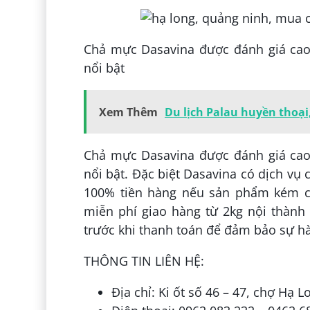
Chả mực Dasavina được đánh giá cao 
nổi bật
Xem Thêm
Du lịch Palau huyền thoạ
Chả mực Dasavina được đánh giá cao 
nổi bật. Đặc biệt Dasavina có dịch vụ
100% tiền hàng nếu sản phẩm kém ch
miễn phí giao hàng từ 2kg nội thàn
trước khi thanh toán để đảm bảo sự hài
THÔNG TIN LIÊN HỆ:
Địa chỉ: Ki ốt số 46 – 47, chợ Hạ 