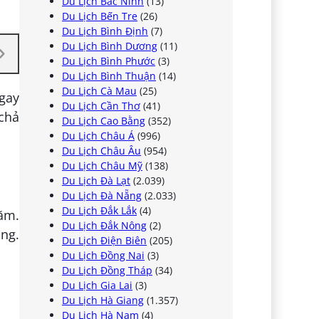
Du Lịch Bắc Ninh
(13)
Du Lịch Bến Tre
(26)
Du Lịch Bình Định
(7)
Du Lịch Bình Dương
(11)
Du Lịch Bình Phước
(3)
Du Lịch Bình Thuận
(14)
Du Lịch Cà Mau
(25)
gay
Du Lịch Cần Thơ
(41)
chả
Du Lịch Cao Bằng
(352)
Du Lịch Châu Á
(996)
Du Lịch Châu Âu
(954)
Du Lịch Châu Mỹ
(138)
Du Lịch Đà Lạt
(2.039)
Du Lịch Đà Nẵng
(2.033)
Du Lịch Đắk Lắk
(4)
ăm.
Du Lịch Đắk Nông
(2)
ng.
Du Lịch Điện Biên
(205)
Du Lịch Đồng Nai
(3)
Du Lịch Đồng Tháp
(34)
Du Lịch Gia Lai
(3)
Du Lịch Hà Giang
(1.357)
Du Lịch Hà Nam
(4)