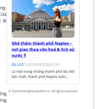
ng.
 cửa
 đi
Ghé thăm thành phố Naples – 
nơi giao thoa văn hoá & lịch sử 
nước Ý
Du Lịch
·
Kinhnghiemdulich.vn
Là một trong những thành phố lâu đời 
bậc nhất, thành phố Naples luôn…
© 2024 Kinhnghiemdulich.vn. All rights reserved.
ông
công