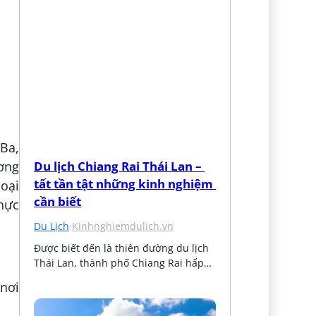
Ba,
Du lịch Chiang Rai Thái Lan – 
ương
tất tần tật những kinh nghiệm 
loại
cần biết
hực
Du Lịch
·
Kinhnghiemdulich.vn
Được biết đến là thiên đường du lịch 
Thái Lan, thành phố Chiang Rai hấp…
nơi