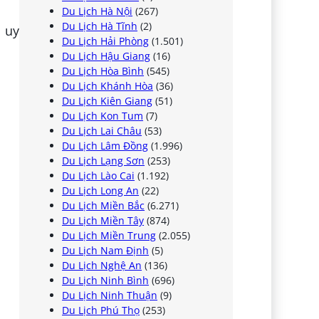
Du Lịch Hà Nội
(267)
Du Lịch Hà Tĩnh
(2)
 uy
Du Lịch Hải Phòng
(1.501)
Du Lịch Hậu Giang
(16)
Du Lịch Hòa Bình
(545)
Du Lịch Khánh Hòa
(36)
Du Lịch Kiên Giang
(51)
Du Lịch Kon Tum
(7)
Du Lịch Lai Châu
(53)
Du Lịch Lâm Đồng
(1.996)
Du Lịch Lạng Sơn
(253)
Du Lịch Lào Cai
(1.192)
Du Lịch Long An
(22)
Du Lịch Miền Bắc
(6.271)
Du Lịch Miền Tây
(874)
Du Lịch Miền Trung
(2.055)
Du Lịch Nam Định
(5)
Du Lịch Nghệ An
(136)
Du Lịch Ninh Bình
(696)
Du Lịch Ninh Thuận
(9)
Du Lịch Phú Thọ
(253)