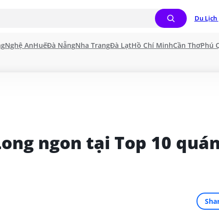
Du Lịch 
ng
Nghệ An
Huế
Đà Nẵng
Nha Trang
Đà Lạt
Hồ Chí Minh
Cần Thơ
Phú 
ng ngon tại Top 10 quán
Sha