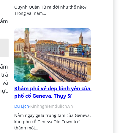
Quỳnh Quân Tử ra đời như thế nào? 
Trong vài năm…
hẩm
hẩm
 trả
 và
Khám phá vẻ đẹp bình yên của 
mực
phố cổ Geneva, Thụy Sĩ
Du Lịch
·
Kinhnghiemdulich.vn
Nằm ngay giữa trung tâm của Geneva, 
khu phố cổ Geneva Old Town trở 
thành một…