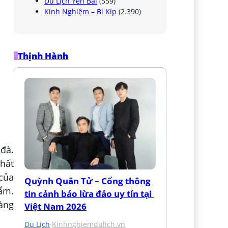
Du Lịch Yên Bái
(559)
Kinh Nghiệm – Bí Kíp
(2.390)
Thịnh Hành
 đà.
hất
của
Quỳnh Quân Tử – Cổng thông 
ẩm.
tin cảnh báo lừa đảo uy tín tại 
dàng
Việt Nam 2026
Du Lịch
·
Kinhnghiemdulich.vn