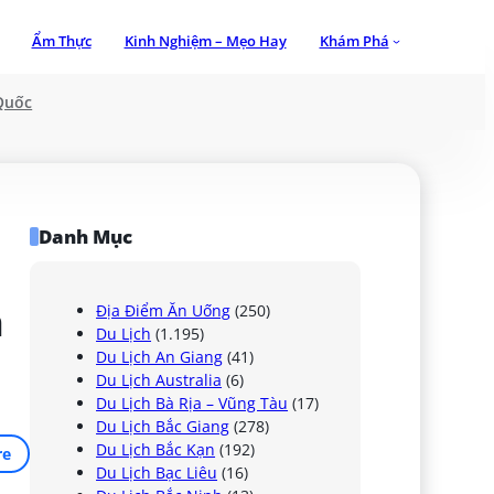
Ẩm Thực
Kinh Nghiệm – Mẹo Hay
Khám Phá
Quốc
Danh Mục
 
Địa Điểm Ăn Uống
(250)
Du Lịch
(1.195)
Du Lịch An Giang
(41)
Du Lịch Australia
(6)
Du Lịch Bà Rịa – Vũng Tàu
(17)
Du Lịch Bắc Giang
(278)
Du Lịch Bắc Kạn
(192)
re
Du Lịch Bạc Liêu
(16)