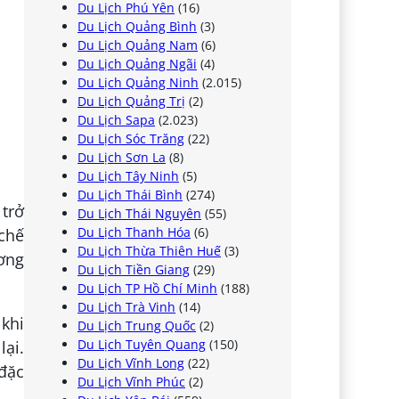
Du Lịch Phú Yên
(16)
Du Lịch Quảng Bình
(3)
Du Lịch Quảng Nam
(6)
Du Lịch Quảng Ngãi
(4)
Du Lịch Quảng Ninh
(2.015)
Du Lịch Quảng Trị
(2)
Du Lịch Sapa
(2.023)
Du Lịch Sóc Trăng
(22)
Du Lịch Sơn La
(8)
Du Lịch Tây Ninh
(5)
Du Lịch Thái Bình
(274)
trở
Du Lịch Thái Nguyên
(55)
Du Lịch Thanh Hóa
(6)
 chế
Du Lịch Thừa Thiên Huế
(3)
ơng
Du Lịch Tiền Giang
(29)
Du Lịch TP Hồ Chí Minh
(188)
Du Lịch Trà Vinh
(14)
 khi
Du Lịch Trung Quốc
(2)
Du Lịch Tuyên Quang
(150)
lại.
Du Lịch Vĩnh Long
(22)
đặc
Du Lịch Vĩnh Phúc
(2)