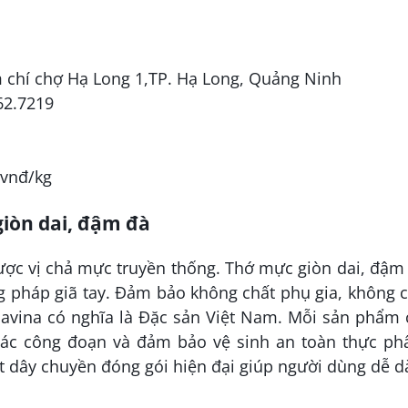
ẩm chí chợ Hạ Long 1,TP. Hạ Long, Quảng Ninh
62.7219
 vnđ/kg
giòn dai, đậm đà
ợc vị chả mực truyền thống. Thớ mực giòn dai, đậm
 pháp giã tay. Đảm bảo không chất phụ gia, không c
savina có nghĩa là Đặc sản Việt Nam. Mỗi sản phẩm 
các công đoạn và đảm bảo vệ sinh an toàn thực ph
 dây chuyền đóng gói hiện đại giúp người dùng dễ 