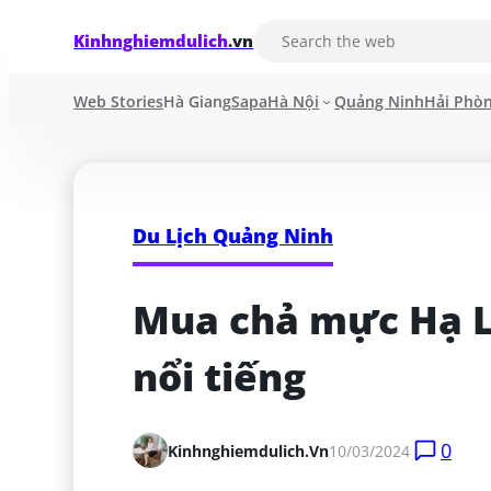
Kinhnghiemdulich
.vn
Web Stories
Hà Giang
Sapa
Hà Nội
Quảng Ninh
Hải Phò
Du Lịch Quảng Ninh
Mua chả mực Hạ Lo
nổi tiếng
0
Kinhnghiemdulich.vn
10/03/2024