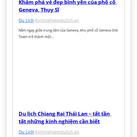
Khám phá vẻ đẹp bình yên của phố cổ 
Geneva, Thụy Sĩ
Du Lịch
·
Kinhnghiemdulich.vn
Nằm ngay giữa trung tâm của Geneva, khu phố cổ Geneva Old 
Town trở thành một…
Du lịch Chiang Rai Thái Lan – tất tần 
tật những kinh nghiệm cần biết
Du Lịch
·
Kinhnghiemdulich.vn