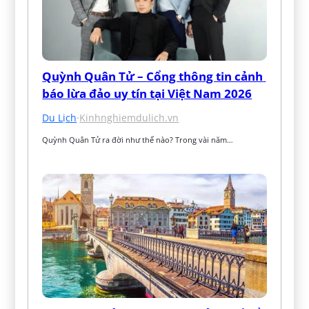
Quỳnh Quân Tử – Cổng thông tin cảnh 
báo lừa đảo uy tín tại Việt Nam 2026
Du Lịch
·
Kinhnghiemdulich.vn
Quỳnh Quân Tử ra đời như thế nào? Trong vài năm…