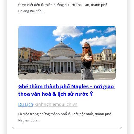
Được biết đến là thiên đường du lịch Thái Lan, thành phố 
Chiang Rai hấp…
Ghé thăm thành phố Naples – nơi giao 
thoa văn hoá & lịch sử nước Ý
Du Lịch
·
Kinhnghiemdulich.vn
Là một trong những thành phố lâu đời bậc nhất, thành phố 
Naples luôn…