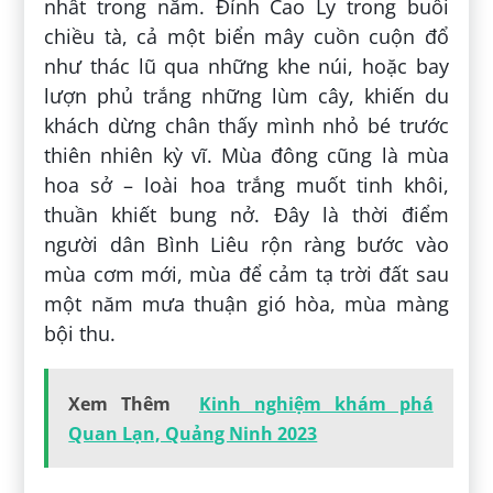
nhất trong năm. Đỉnh Cao Ly trong buổi
chiều tà, cả một biển mây cuồn cuộn đổ
như thác lũ qua những khe núi, hoặc bay
lượn phủ trắng những lùm cây, khiến du
khách dừng chân thấy mình nhỏ bé trước
thiên nhiên kỳ vĩ. Mùa đông cũng là mùa
hoa sở – loài hoa trắng muốt tinh khôi,
thuần khiết bung nở. Đây là thời điểm
người dân Bình Liêu rộn ràng bước vào
mùa cơm mới, mùa để cảm tạ trời đất sau
một năm mưa thuận gió hòa, mùa màng
bội thu.
Xem Thêm
Kinh nghiệm khám phá
Quan Lạn, Quảng Ninh 2023