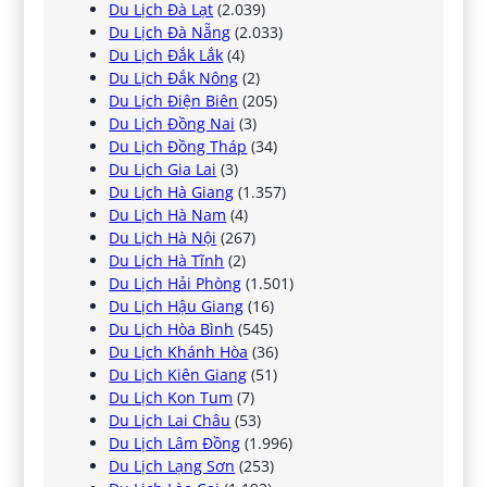
Du Lịch Đà Lạt
(2.039)
Du Lịch Đà Nẵng
(2.033)
Du Lịch Đắk Lắk
(4)
Du Lịch Đắk Nông
(2)
Du Lịch Điện Biên
(205)
Du Lịch Đồng Nai
(3)
Du Lịch Đồng Tháp
(34)
Du Lịch Gia Lai
(3)
Du Lịch Hà Giang
(1.357)
Du Lịch Hà Nam
(4)
Du Lịch Hà Nội
(267)
Du Lịch Hà Tĩnh
(2)
Du Lịch Hải Phòng
(1.501)
Du Lịch Hậu Giang
(16)
Du Lịch Hòa Bình
(545)
Du Lịch Khánh Hòa
(36)
Du Lịch Kiên Giang
(51)
Du Lịch Kon Tum
(7)
Du Lịch Lai Châu
(53)
Du Lịch Lâm Đồng
(1.996)
Du Lịch Lạng Sơn
(253)