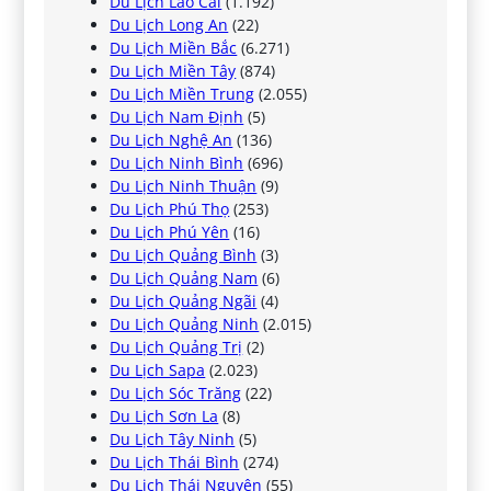
Du Lịch Lào Cai
(1.192)
Du Lịch Long An
(22)
Du Lịch Miền Bắc
(6.271)
Du Lịch Miền Tây
(874)
Du Lịch Miền Trung
(2.055)
Du Lịch Nam Định
(5)
Du Lịch Nghệ An
(136)
Du Lịch Ninh Bình
(696)
Du Lịch Ninh Thuận
(9)
Du Lịch Phú Thọ
(253)
Du Lịch Phú Yên
(16)
Du Lịch Quảng Bình
(3)
Du Lịch Quảng Nam
(6)
Du Lịch Quảng Ngãi
(4)
Du Lịch Quảng Ninh
(2.015)
Du Lịch Quảng Trị
(2)
Du Lịch Sapa
(2.023)
Du Lịch Sóc Trăng
(22)
Du Lịch Sơn La
(8)
Du Lịch Tây Ninh
(5)
Du Lịch Thái Bình
(274)
Du Lịch Thái Nguyên
(55)