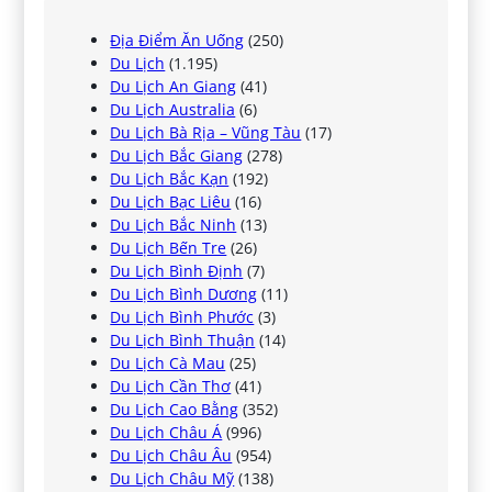
Địa Điểm Ăn Uống
(250)
Du Lịch
(1.195)
Du Lịch An Giang
(41)
Du Lịch Australia
(6)
Du Lịch Bà Rịa – Vũng Tàu
(17)
Du Lịch Bắc Giang
(278)
Du Lịch Bắc Kạn
(192)
Du Lịch Bạc Liêu
(16)
Du Lịch Bắc Ninh
(13)
Du Lịch Bến Tre
(26)
Du Lịch Bình Định
(7)
Du Lịch Bình Dương
(11)
Du Lịch Bình Phước
(3)
Du Lịch Bình Thuận
(14)
Du Lịch Cà Mau
(25)
Du Lịch Cần Thơ
(41)
Du Lịch Cao Bằng
(352)
Du Lịch Châu Á
(996)
Du Lịch Châu Âu
(954)
Du Lịch Châu Mỹ
(138)