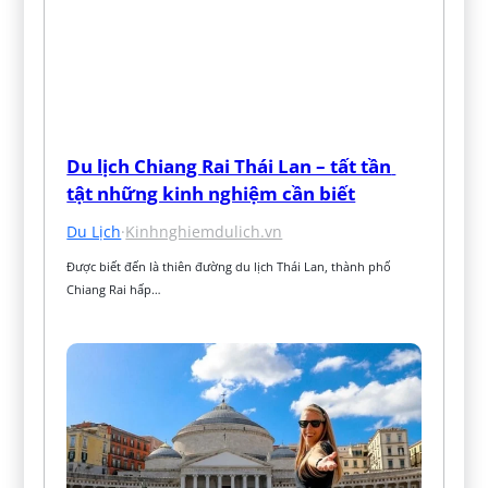
Du lịch Chiang Rai Thái Lan – tất tần 
tật những kinh nghiệm cần biết
Du Lịch
·
Kinhnghiemdulich.vn
Được biết đến là thiên đường du lịch Thái Lan, thành phố 
Chiang Rai hấp…