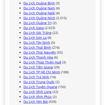
Du Lịch Quảng Bình
(3)
Du Lịch Quảng Nam
(6)
Du Lịch Quảng Ngãi
(4)
Du Lịch Quảng Ninh
(2.015)
Du Lịch Quảng Trị
(2)
Du Lịch Sapa
(2.023)
Du Lịch Sóc Trăng
(22)
Du Lịch Sơn La
(8)
Du Lịch Tây Ninh
(5)
Du Lịch Thái Bình
(274)
Du Lịch Thái Nguyên
(55)
Du Lịch Thanh Hóa
(6)
Du Lịch Thừa Thiên Huế
(3)
Du Lịch Tiền Giang
(29)
Du Lịch TP Hồ Chí Minh
(188)
Du Lịch Trà Vinh
(14)
Du Lịch Trung Quốc
(2)
Du Lịch Tuyên Quang
(150)
Du Lịch Vĩnh Long
(22)
Du Lịch Vĩnh Phúc
(2)
Du Lịch Yên Bái
(559)