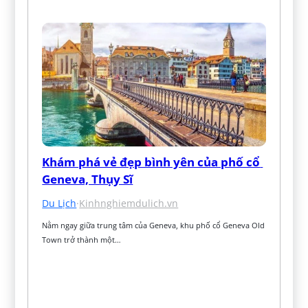
Khám phá vẻ đẹp bình yên của phố cổ 
Geneva, Thụy Sĩ
Du Lịch
·
Kinhnghiemdulich.vn
Nằm ngay giữa trung tâm của Geneva, khu phố cổ Geneva Old 
Town trở thành một…