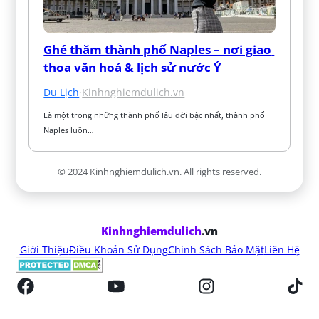
Ghé thăm thành phố Naples – nơi giao 
thoa văn hoá & lịch sử nước Ý
Du Lịch
·
Kinhnghiemdulich.vn
Là một trong những thành phố lâu đời bậc nhất, thành phố 
Naples luôn…
© 2024 Kinhnghiemdulich.vn. All rights reserved.
Kinhnghiemdulich
.vn
Giới Thiệu
Điều Khoản Sử Dụng
Chính Sách Bảo Mật
Liên Hệ