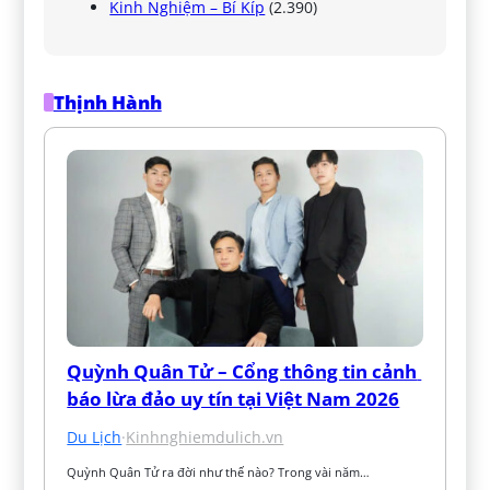
Kinh Nghiệm – Bí Kíp
(2.390)
Thịnh Hành
Quỳnh Quân Tử – Cổng thông tin cảnh 
báo lừa đảo uy tín tại Việt Nam 2026
Du Lịch
·
Kinhnghiemdulich.vn
Quỳnh Quân Tử ra đời như thế nào? Trong vài năm…