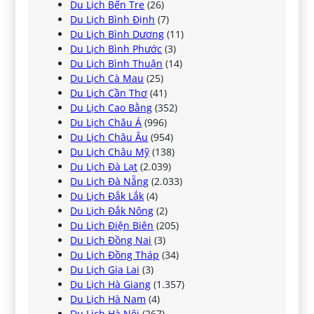
Du Lịch Bến Tre
(26)
Du Lịch Bình Định
(7)
Du Lịch Bình Dương
(11)
Du Lịch Bình Phước
(3)
Du Lịch Bình Thuận
(14)
Du Lịch Cà Mau
(25)
Du Lịch Cần Thơ
(41)
Du Lịch Cao Bằng
(352)
Du Lịch Châu Á
(996)
Du Lịch Châu Âu
(954)
Du Lịch Châu Mỹ
(138)
Du Lịch Đà Lạt
(2.039)
Du Lịch Đà Nẵng
(2.033)
Du Lịch Đắk Lắk
(4)
Du Lịch Đắk Nông
(2)
Du Lịch Điện Biên
(205)
Du Lịch Đồng Nai
(3)
Du Lịch Đồng Tháp
(34)
Du Lịch Gia Lai
(3)
Du Lịch Hà Giang
(1.357)
Du Lịch Hà Nam
(4)
Du Lịch Hà Nội
(267)