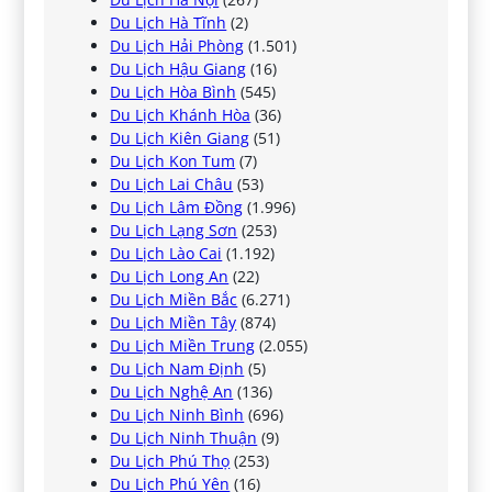
Du Lịch Hà Tĩnh
(2)
Du Lịch Hải Phòng
(1.501)
Du Lịch Hậu Giang
(16)
Du Lịch Hòa Bình
(545)
Du Lịch Khánh Hòa
(36)
Du Lịch Kiên Giang
(51)
Du Lịch Kon Tum
(7)
Du Lịch Lai Châu
(53)
Du Lịch Lâm Đồng
(1.996)
Du Lịch Lạng Sơn
(253)
Du Lịch Lào Cai
(1.192)
Du Lịch Long An
(22)
Du Lịch Miền Bắc
(6.271)
Du Lịch Miền Tây
(874)
Du Lịch Miền Trung
(2.055)
Du Lịch Nam Định
(5)
Du Lịch Nghệ An
(136)
Du Lịch Ninh Bình
(696)
Du Lịch Ninh Thuận
(9)
Du Lịch Phú Thọ
(253)
Du Lịch Phú Yên
(16)