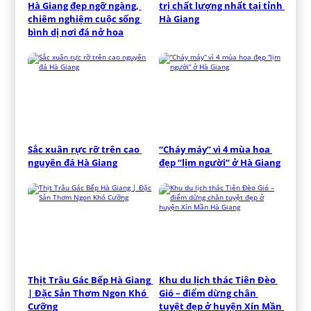
Hà Giang đẹp ngỡ ngàng, 
trị chất lượng nhất tại tỉnh 
chiêm nghiệm cuộc sống 
Hà Giang
bình dị nơi đá nở hoa
Sắc xuân rực rỡ trên cao 
“Cháy máy” vì 4 mùa hoa 
nguyên đá Hà Giang
đẹp “lịm người” ở Hà Giang
Thịt Trâu Gác Bếp Hà Giang 
Khu du lịch thác Tiên Đèo 
| Đặc Sản Thơm Ngon Khó 
Gió – điểm dừng chân 
Cưỡng
tuyệt đẹp ở huyện Xín Mần 