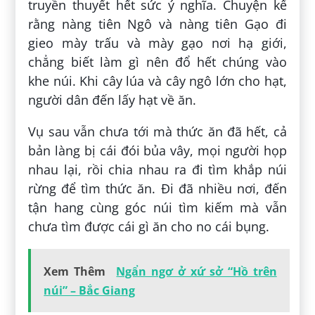
truyền thuyết hết sức ý nghĩa. Chuyện kể
rằng nàng tiên Ngô và nàng tiên Gạo đi
gieo mày trấu và mày gạo nơi hạ giới,
chẳng biết làm gì nên đổ hết chúng vào
khe núi. Khi cây lúa và cây ngô lớn cho hạt,
người dân đến lấy hạt về ăn.
Vụ sau vẫn chưa tới mà thức ăn đã hết, cả
bản làng bị cái đói bủa vây, mọi người họp
nhau lại, rồi chia nhau ra đi tìm khắp núi
rừng để tìm thức ăn. Đi đã nhiều nơi, đến
tận hang cùng góc núi tìm kiếm mà vẫn
chưa tìm được cái gì ăn cho no cái bụng.
Xem Thêm
Ngẩn ngơ ở xứ sở “Hồ trên
núi” – Bắc Giang